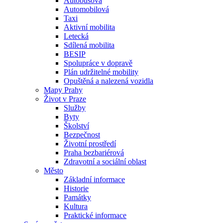
Autobusová
Automobilová
Taxi
Aktivní mobilita
Letecká
Sdílená mobilita
BESIP
Spolupráce v dopravě
Plán udržitelné mobility
Opuštěná a nalezená vozidla
Mapy Prahy
Život v Praze
Služby
Byty
Školství
Bezpečnost
Životní prostředí
Praha bezbariérová
Zdravotní a sociální oblast
Město
Základní informace
Historie
Památky
Kultura
Praktické informace