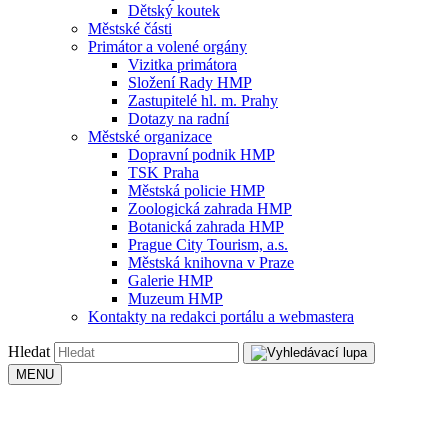
Dětský koutek
Městské části
Primátor a volené orgány
Vizitka primátora
Složení Rady HMP
Zastupitelé hl. m. Prahy
Dotazy na radní
Městské organizace
Dopravní podnik HMP
TSK Praha
Městská policie HMP
Zoologická zahrada HMP
Botanická zahrada HMP
Prague City Tourism, a.s.
Městská knihovna v Praze
Galerie HMP
Muzeum HMP
Kontakty na redakci portálu a webmastera
Hledat
MENU