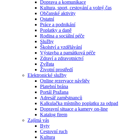
Doprava a komunikace
Kultura, sport, cestování a volný čas
Občanské aktivity
Ostatní
Práce a podnikání
Poplatky a daně
Rodina a sociální péče
Služby
Školství a vzdělávání
Výstavba a památková péče
Zdraví a zdravotnictví
Zvířata
Životní prostředí
Elektronické služby
Online rezervace návštěv
Platební brána
Portál Pražana
Adresář zaměstnanců
Kalkulačka místního poplatku za odpad
Dopravní situace a kamery on-line
Katalog firem
Zajímá vás
Byty
Cestovní ruch
Kultura