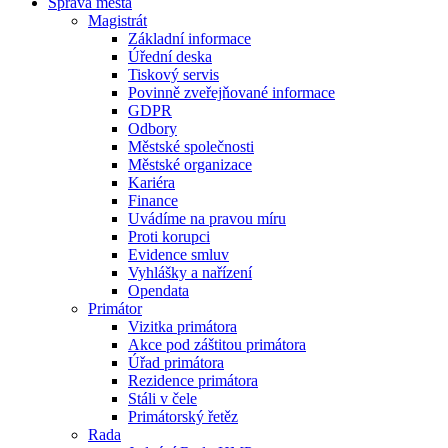
Správa města
Magistrát
Základní informace
Úřední deska
Tiskový servis
Povinně zveřejňované informace
GDPR
Odbory
Městské společnosti
Městské organizace
Kariéra
Finance
Uvádíme na pravou míru
Proti korupci
Evidence smluv
Vyhlášky a nařízení
Opendata
Primátor
Vizitka primátora
Akce pod záštitou primátora
Úřad primátora
Rezidence primátora
Stáli v čele
Primátorský řetěz
Rada