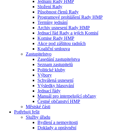
Jednání Rady HMP
Složení Rady
Působnost členů Rady
Programové prohlášení Rady HMP
Termíny jednání
Archiv usnesení Rady HMP
Jednací řád Rady a jejích Komisí
Komise Rady HMP
Akce pod záštitou radních
Koaliční smlouva
Zastupitelstvo
Zasedání zastupitelstva
Seznam zastupitelů
Politické kluby
Výbory
Schválená usnesení
Výsledky hlasování
Jednací řády
Manuál pro interpelující občany
Čestné občanství HMP
Městské části
Potřebuji řešit
Služby úřadu
Bydlení a nemovitosti
Doklady a oprávnění