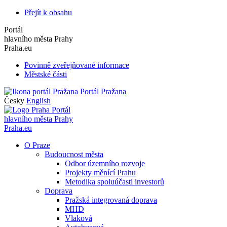
Přejít k obsahu
Portál
hlavního města Prahy
Praha.eu
Povinně zveřejňované informace
Městské části
Portál Pražana
Česky
English
Portál
hlavního města Prahy
Praha.eu
O Praze
Budoucnost města
Odbor územního rozvoje
Projekty měnící Prahu
Metodika spoluúčasti investorů
Doprava
Pražská integrovaná doprava
MHD
Vlaková