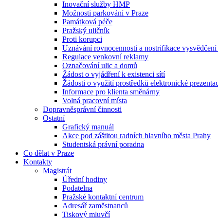
Inovační služby HMP
Možnosti parkování v Praze
Památková péče
Pražský uličník
Proti korupci
Uznávání rovnocennosti a nostrifikace vysvědčen
Regulace venkovní reklamy
Označování ulic a domů
Žádost o vyjádření k existenci sítí
Žádosti o využití prostředků elektronické prezenta
Informace pro klienta směnárny
Volná pracovní místa
Dopravněsprávní činnosti
Ostatní
Grafický manuál
Akce pod záštitou radních hlavního města Prahy
Studentská právní poradna
Co dělat v Praze
Kontakty
Magistrát
Úřední hodiny
Podatelna
Pražské kontaktní centrum
Adresář zaměstnanců
Tiskový mluvčí