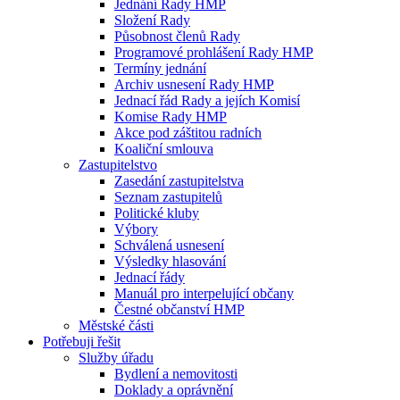
Jednání Rady HMP
Složení Rady
Působnost členů Rady
Programové prohlášení Rady HMP
Termíny jednání
Archiv usnesení Rady HMP
Jednací řád Rady a jejích Komisí
Komise Rady HMP
Akce pod záštitou radních
Koaliční smlouva
Zastupitelstvo
Zasedání zastupitelstva
Seznam zastupitelů
Politické kluby
Výbory
Schválená usnesení
Výsledky hlasování
Jednací řády
Manuál pro interpelující občany
Čestné občanství HMP
Městské části
Potřebuji řešit
Služby úřadu
Bydlení a nemovitosti
Doklady a oprávnění