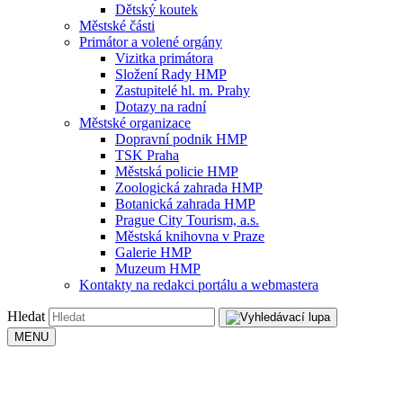
Dětský koutek
Městské části
Primátor a volené orgány
Vizitka primátora
Složení Rady HMP
Zastupitelé hl. m. Prahy
Dotazy na radní
Městské organizace
Dopravní podnik HMP
TSK Praha
Městská policie HMP
Zoologická zahrada HMP
Botanická zahrada HMP
Prague City Tourism, a.s.
Městská knihovna v Praze
Galerie HMP
Muzeum HMP
Kontakty na redakci portálu a webmastera
Hledat
MENU