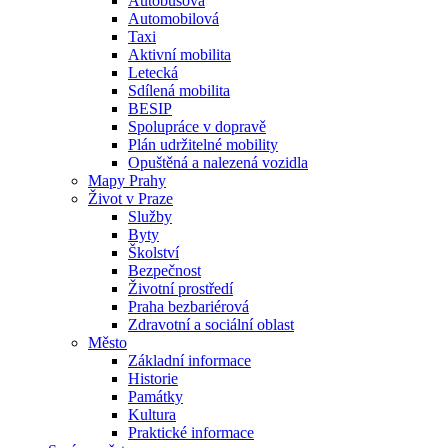
Autobusová
Automobilová
Taxi
Aktivní mobilita
Letecká
Sdílená mobilita
BESIP
Spolupráce v dopravě
Plán udržitelné mobility
Opuštěná a nalezená vozidla
Mapy Prahy
Život v Praze
Služby
Byty
Školství
Bezpečnost
Životní prostředí
Praha bezbariérová
Zdravotní a sociální oblast
Město
Základní informace
Historie
Památky
Kultura
Praktické informace