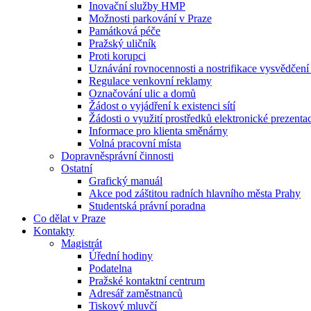
Inovační služby HMP
Možnosti parkování v Praze
Památková péče
Pražský uličník
Proti korupci
Uznávání rovnocennosti a nostrifikace vysvědčen
Regulace venkovní reklamy
Označování ulic a domů
Žádost o vyjádření k existenci sítí
Žádosti o využití prostředků elektronické prezenta
Informace pro klienta směnárny
Volná pracovní místa
Dopravněsprávní činnosti
Ostatní
Grafický manuál
Akce pod záštitou radních hlavního města Prahy
Studentská právní poradna
Co dělat v Praze
Kontakty
Magistrát
Úřední hodiny
Podatelna
Pražské kontaktní centrum
Adresář zaměstnanců
Tiskový mluvčí