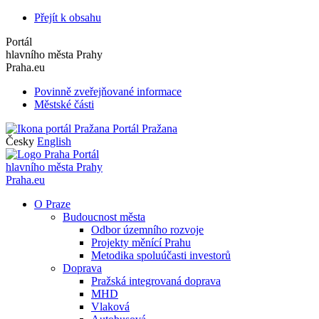
Přejít k obsahu
Portál
hlavního města Prahy
Praha.eu
Povinně zveřejňované informace
Městské části
Portál Pražana
Česky
English
Portál
hlavního města Prahy
Praha.eu
O Praze
Budoucnost města
Odbor územního rozvoje
Projekty měnící Prahu
Metodika spoluúčasti investorů
Doprava
Pražská integrovaná doprava
MHD
Vlaková