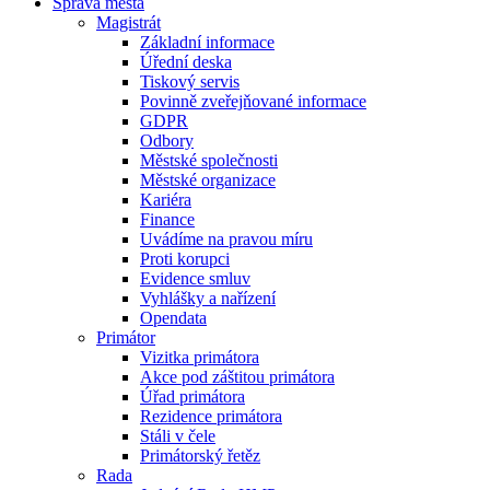
Správa města
Magistrát
Základní informace
Úřední deska
Tiskový servis
Povinně zveřejňované informace
GDPR
Odbory
Městské společnosti
Městské organizace
Kariéra
Finance
Uvádíme na pravou míru
Proti korupci
Evidence smluv
Vyhlášky a nařízení
Opendata
Primátor
Vizitka primátora
Akce pod záštitou primátora
Úřad primátora
Rezidence primátora
Stáli v čele
Primátorský řetěz
Rada