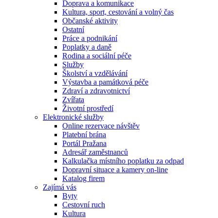
Doprava a komunikace
Kultura, sport, cestování a volný čas
Občanské aktivity
Ostatní
Práce a podnikání
Poplatky a daně
Rodina a sociální péče
Služby
Školství a vzdělávání
Výstavba a památková péče
Zdraví a zdravotnictví
Zvířata
Životní prostředí
Elektronické služby
Online rezervace návštěv
Platební brána
Portál Pražana
Adresář zaměstnanců
Kalkulačka místního poplatku za odpad
Dopravní situace a kamery on-line
Katalog firem
Zajímá vás
Byty
Cestovní ruch
Kultura