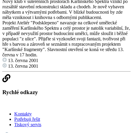
Nový klub v suterénních prostorách Karlínského Spektra vznikl po
rozsáhlé stavební rekonstrukci skladu a chodeb. Je nově vybaven
nábytkem a výtvarnými potřebami. V blízké budoucnosti by zde
měla vzniknout i knihovna s odbornými publikacemi.
Projekt Ateliér "Podsklepeno" navazuje na celkové umělecké
zaměření Karlínského Spektra a celý prostor je natolik variabilní, že,
v případě nevyužití prostor budoucími umělci, může sloužit i běžné
populaci "z ulice". Přijďte si vyzkoušet svoji fantazii, tvořivost při
hře s barvou a zároveň se seznámit s rozpracovaným projektem
"Karlínské fragmenty". Slavnostní otevření se koná ve středu 13.
června v 17 hodin.
13. června 2001
13. června 2001
Rychlé odkazy
Kontakty
Potřebuji řešit
Tiskový servis