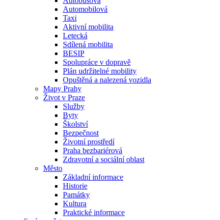
Autobusová
Automobilová
Taxi
Aktivní mobilita
Letecká
Sdílená mobilita
BESIP
Spolupráce v dopravě
Plán udržitelné mobility
Opuštěná a nalezená vozidla
Mapy Prahy
Život v Praze
Služby
Byty
Školství
Bezpečnost
Životní prostředí
Praha bezbariérová
Zdravotní a sociální oblast
Město
Základní informace
Historie
Památky
Kultura
Praktické informace