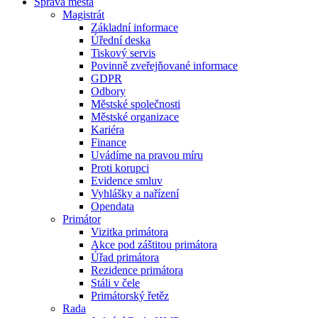
Správa města
Magistrát
Základní informace
Úřední deska
Tiskový servis
Povinně zveřejňované informace
GDPR
Odbory
Městské společnosti
Městské organizace
Kariéra
Finance
Uvádíme na pravou míru
Proti korupci
Evidence smluv
Vyhlášky a nařízení
Opendata
Primátor
Vizitka primátora
Akce pod záštitou primátora
Úřad primátora
Rezidence primátora
Stáli v čele
Primátorský řetěz
Rada