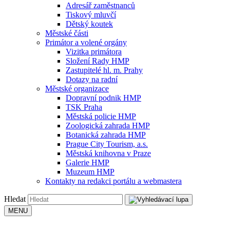
Adresář zaměstnanců
Tiskový mluvčí
Dětský koutek
Městské části
Primátor a volené orgány
Vizitka primátora
Složení Rady HMP
Zastupitelé hl. m. Prahy
Dotazy na radní
Městské organizace
Dopravní podnik HMP
TSK Praha
Městská policie HMP
Zoologická zahrada HMP
Botanická zahrada HMP
Prague City Tourism, a.s.
Městská knihovna v Praze
Galerie HMP
Muzeum HMP
Kontakty na redakci portálu a webmastera
Hledat
MENU