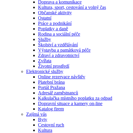
Doprava a komunikace
Kultura, sport, cestování a volný čas
Občanské aktivity
Ostatní
Práce a podnikání
Poplatky a daně
Rodina a sociální péče
Služby
Školství a vzdělávání
Výstavba a památková péče
Zdraví a zdravotnictví
Zvířata
Životní prostředí
Elektronické služby
Online rezervace návštěv
Platební brána
Portál Pražana
Adresář zaměstnanců
Kalkulačka místního poplatku za odpad
Dopravní situace a kamery on-line
Katalog firem
Zajímá vás
Byty
Cestovní ruch
Kultura