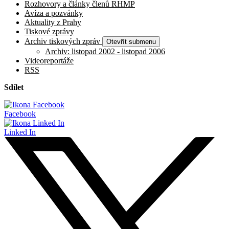
Rozhovory a články členů RHMP
Avíza a pozvánky
Aktuality z Prahy
Tiskové zprávy
Archiv tiskových zpráv
Otevřít submenu
Archiv: listopad 2002 - listopad 2006
Videoreportáže
RSS
Sdílet
Facebook
Linked In