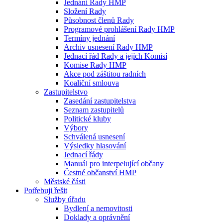
Jednání Rady HMP
Složení Rady
Působnost členů Rady
Programové prohlášení Rady HMP
Termíny jednání
Archiv usnesení Rady HMP
Jednací řád Rady a jejích Komisí
Komise Rady HMP
Akce pod záštitou radních
Koaliční smlouva
Zastupitelstvo
Zasedání zastupitelstva
Seznam zastupitelů
Politické kluby
Výbory
Schválená usnesení
Výsledky hlasování
Jednací řády
Manuál pro interpelující občany
Čestné občanství HMP
Městské části
Potřebuji řešit
Služby úřadu
Bydlení a nemovitosti
Doklady a oprávnění