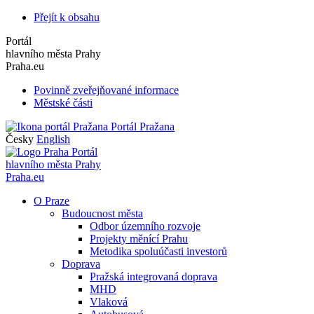
Přejít k obsahu
Portál
hlavního města Prahy
Praha.eu
Povinně zveřejňované informace
Městské části
Portál Pražana
Česky
English
Portál
hlavního města Prahy
Praha.eu
O Praze
Budoucnost města
Odbor územního rozvoje
Projekty měnící Prahu
Metodika spoluúčasti investorů
Doprava
Pražská integrovaná doprava
MHD
Vlaková