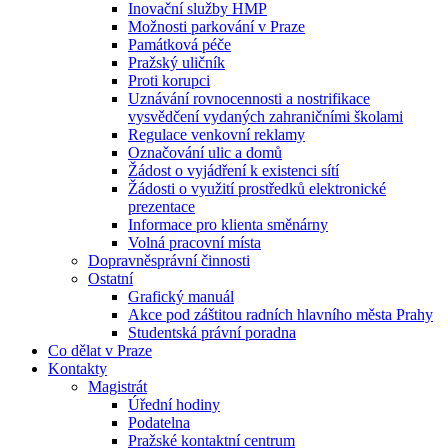
Inovační služby HMP
Možnosti parkování v Praze
Památková péče
Pražský uličník
Proti korupci
Uznávání rovnocennosti a nostrifikace
vysvědčení vydaných zahraničními školami
Regulace venkovní reklamy
Označování ulic a domů
Žádost o vyjádření k existenci sítí
Žádosti o využití prostředků elektronické
prezentace
Informace pro klienta směnárny
Volná pracovní místa
Dopravněsprávní činnosti
Ostatní
Grafický manuál
Akce pod záštitou radních hlavního města Prahy
Studentská právní poradna
Co dělat v Praze
Kontakty
Magistrát
Úřední hodiny
Podatelna
Pražské kontaktní centrum