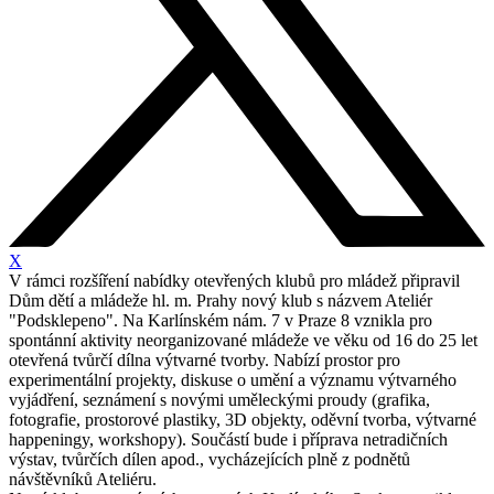
X
V rámci rozšíření nabídky otevřených klubů pro mládež připravil
Dům dětí a mládeže hl. m. Prahy nový klub s názvem Ateliér
"Podsklepeno". Na Karlínském nám. 7 v Praze 8 vznikla pro
spontánní aktivity neorganizované mládeže ve věku od 16 do 25 let
otevřená tvůrčí dílna výtvarné tvorby. Nabízí prostor pro
experimentální projekty, diskuse o umění a významu výtvarného
vyjádření, seznámení s novými uměleckými proudy (grafika,
fotografie, prostorové plastiky, 3D objekty, oděvní tvorba, výtvarné
happeningy, workshopy). Součástí bude i příprava netradičních
výstav, tvůrčích dílen apod., vycházejících plně z podnětů
návštěvníků Ateliéru.