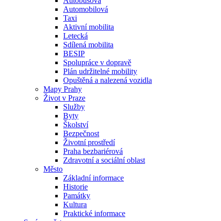
Autobusová
Automobilová
Taxi
Aktivní mobilita
Letecká
Sdílená mobilita
BESIP
Spolupráce v dopravě
Plán udržitelné mobility
Opuštěná a nalezená vozidla
Mapy Prahy
Život v Praze
Služby
Byty
Školství
Bezpečnost
Životní prostředí
Praha bezbariérová
Zdravotní a sociální oblast
Město
Základní informace
Historie
Památky
Kultura
Praktické informace