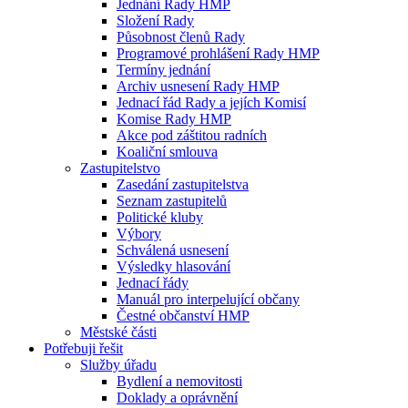
Jednání Rady HMP
Složení Rady
Působnost členů Rady
Programové prohlášení Rady HMP
Termíny jednání
Archiv usnesení Rady HMP
Jednací řád Rady a jejích Komisí
Komise Rady HMP
Akce pod záštitou radních
Koaliční smlouva
Zastupitelstvo
Zasedání zastupitelstva
Seznam zastupitelů
Politické kluby
Výbory
Schválená usnesení
Výsledky hlasování
Jednací řády
Manuál pro interpelující občany
Čestné občanství HMP
Městské části
Potřebuji řešit
Služby úřadu
Bydlení a nemovitosti
Doklady a oprávnění