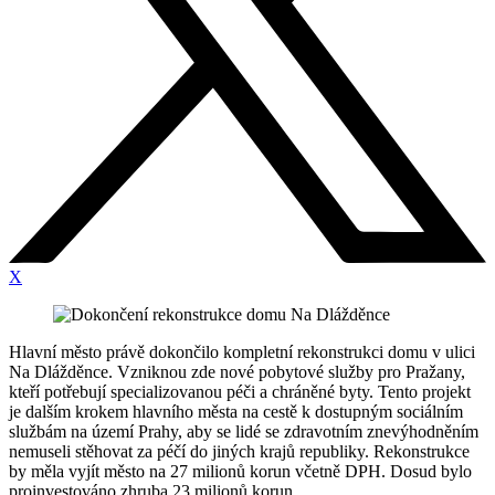
X
Hlavní město právě dokončilo kompletní rekonstrukci domu v ulici
Na Dlážděnce. Vzniknou zde nové pobytové služby pro Pražany,
kteří potřebují specializovanou péči a chráněné byty. Tento projekt
je dalším krokem hlavního města na cestě k dostupným sociálním
službám na území Prahy, aby se lidé se zdravotním znevýhodněním
nemuseli stěhovat za péčí do jiných krajů republiky. Rekonstrukce
by měla vyjít město na 27 milionů korun včetně DPH. Dosud bylo
proinvestováno zhruba 23 milionů korun.