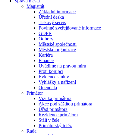
Správa města
Magistrát
Základní informace
Úřední deska
Tiskový servis
Povinně zveřejňované informace
GDPR
Odbory
Městské společnosti
Městské organizace
Kariéra
Finance
Uvádíme na pravou míru
Proti korupci
Evidence smluv
Vyhlášky a nařízení
Opendata
Primátor
Vizitka primátora
Akce pod záštitou primátora
Úřad primátora
Rezidence primátora
Stáli v čele
Primátorský řetěz
Rada