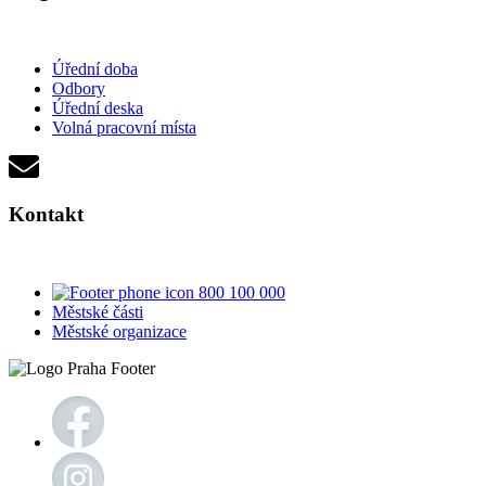
Úřední doba
Odbory
Úřední deska
Volná pracovní místa
Kontakt
800 100 000
Městské části
Městské organizace