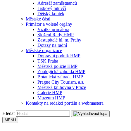
Adresář zaměstnanců
Tiskový mluvčí
Dětský koutek
Městské části
Primátor a volené orgány
Vizitka primátora
Složení Rady HMP
Zastupitelé hl. m. Prahy
Dotazy na radní
Městské organizace
Dopravní podnik HMP
TSK Praha
Městská policie HMP
Zoologická zahrada HMP
Botanická zahrada HMP
Prague City Tourism, a.s.
Městská knihovna v Praze
Galerie HMP
Muzeum HMP
Kontakty na redakci portálu a webmastera
Hledat
MENU