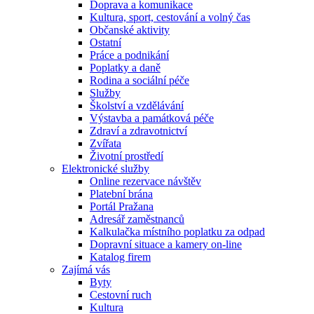
Doprava a komunikace
Kultura, sport, cestování a volný čas
Občanské aktivity
Ostatní
Práce a podnikání
Poplatky a daně
Rodina a sociální péče
Služby
Školství a vzdělávání
Výstavba a památková péče
Zdraví a zdravotnictví
Zvířata
Životní prostředí
Elektronické služby
Online rezervace návštěv
Platební brána
Portál Pražana
Adresář zaměstnanců
Kalkulačka místního poplatku za odpad
Dopravní situace a kamery on-line
Katalog firem
Zajímá vás
Byty
Cestovní ruch
Kultura