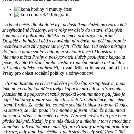
4 minuty čtení
9 fotografií
„Hlavní město dlouhodobě trpí nedostatkem služeb pro zdravotně
znevýhodněné Pražany, které roky vyváželo do ústavů zřízených
komunisty v pohraničí, daleko od jejich příbuzných a přátel.
Dospělé a bohužel i děti s chováním náročným na péči metropole
nechávala léta žít v psychiatrických léčebnách. Od svého nástupu
do funkce proto spolu s odborem sociálních věcí Magistrátu
hlavního města Prahy a poskytovateli služeb posilujeme kapacitu
péče, aby tito Pražané mohli zůstat v rodném městě a nekončili v
zařízeních daleko v pohraničí,“
uvádí Milena Johnová, radní hl. m.
Prahy pro oblast sociální politiky a zdravotnictví.
„Pokud dostanu ve čtvrtek důvěru pražského zastupitelstva, budu
jako nová radní i nadále rozvíjet kapacity pro lidi se zdravotním
postižením a podporovat vznik projektů komunitního typu, jako je
například nový domov sociálních služeb Na Dlážděnce, na celém
území Prahy. Za sedm let, co mám sociální oblast u nás na Dvojce
na starosti, se nám podařilo mnohé a já jsem ráda, že budu moci
zkušenosti přenést do celého města. Zároveň navázat na práci mé
předchůdkyně. Každý je pro nás důležitý a nikoho v tom nenecháme
samotného. Kvalitní péče musí být pro Pražany dostupná primárně
v Praze, tedy tam, kde většina z nich strávila celý svůj život,”
říká