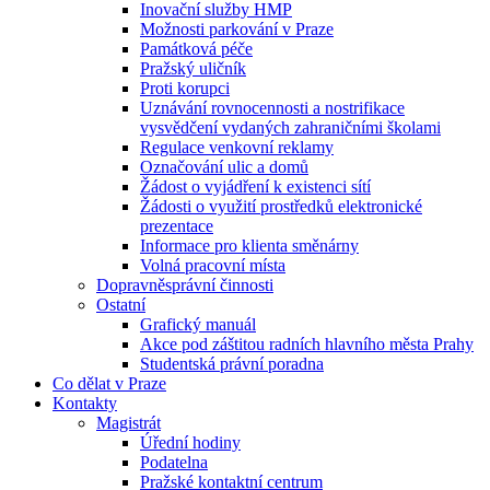
Inovační služby HMP
Možnosti parkování v Praze
Památková péče
Pražský uličník
Proti korupci
Uznávání rovnocennosti a nostrifikace
vysvědčení vydaných zahraničními školami
Regulace venkovní reklamy
Označování ulic a domů
Žádost o vyjádření k existenci sítí
Žádosti o využití prostředků elektronické
prezentace
Informace pro klienta směnárny
Volná pracovní místa
Dopravněsprávní činnosti
Ostatní
Grafický manuál
Akce pod záštitou radních hlavního města Prahy
Studentská právní poradna
Co dělat v Praze
Kontakty
Magistrát
Úřední hodiny
Podatelna
Pražské kontaktní centrum