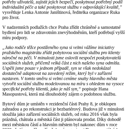
potřeby uživatelů, zajistit jejich bezpečí, poskytnout potřebný podíl
individuální péče a také poskytovat službu v odpovídající kvalitě,”
vysvětluje Lenka Antonie Janištinová, ředitelka organizace Ruka
pro život.
V nadzemních podlažích chce Praha zřídit chráněné a samostatné
bydlení pro lidi se zdravotním znevýhodněním, kteří potřebují vyšší
míru podpory.
„Jako rodiče těžce postiženého syna si velmi vážíme iniciativy
pražského magistrátu zřídit pobytovou sociální službu pro klienty
náročné na péči. V minulosti jsme oslovili nespočet poskytovatelů
sociálních služeb, přičemž velká část z nich našeho syna odmítla.
Uspěli jsme pouze v jednom případě, syn se však nedokázal
dostatečně adaptovat na zavedený režim, který byl v zařízení
nastaven. V tomto směru si velmi ceníme snahy hlavního města
vytvořit sociální službu modelovanou na míru s ohledem na vysoce
specifické potřeby klientů, jako je náš syn,“
popisuje Hana
Masopustová, která má dlouhodobý zájem o podobnou službu.
Bytový dům je umístěn v rezidenční části Prahy 8, je obklopen
zahradou a po rekonstrukci je bezbariérový. Budova již v minulosti
sloužila jako zařízení sociálních služeb, od roku 2016 však byla
prázdná, chátrala a městská část ji plánovala prodat. Díky dohodě
mezi městskou částí a hlavním městem byl nakonec dům v roce