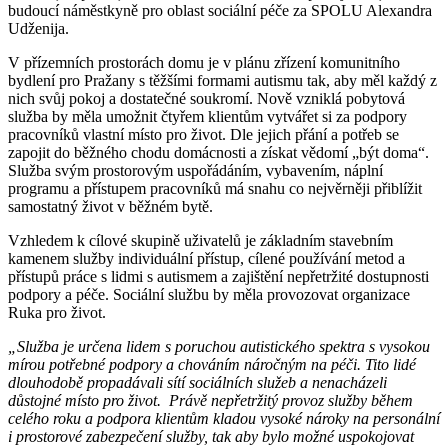
budoucí náměstkyně pro oblast sociální péče za SPOLU Alexandra
Udženija.
V přízemních prostorách domu je v plánu zřízení komunitního
bydlení pro Pražany s těžšími formami autismu tak, aby měl každý z
nich svůj pokoj a dostatečné soukromí. Nově vzniklá pobytová
služba by měla umožnit čtyřem klientům vytvářet si za podpory
pracovníků vlastní místo pro život. Dle jejich přání a potřeb se
zapojit do běžného chodu domácnosti a získat vědomí „být doma“.
Služba svým prostorovým uspořádáním, vybavením, náplní
programu a přístupem pracovníků má snahu co nejvěrněji přiblížit
samostatný život v běžném bytě.
Vzhledem k cílové skupině uživatelů je základním stavebním
kamenem služby individuální přístup, cílené používání metod a
přístupů práce s lidmi s autismem a zajištění nepřetržité dostupnosti
podpory a péče. Sociální službu by měla provozovat organizace
Ruka pro život.
„Služba je určena lidem s poruchou autistického spektra s vysokou
mírou potřebné podpory a chováním náročným na péči. Tito lidé
dlouhodobě propadávali sítí sociálních služeb a nenacházeli
důstojné místo pro život. Právě nepřetržitý provoz služby během
celého roku a podpora klientům kladou vysoké nároky na personální
i prostorové zabezpečení služby, tak aby bylo možné uspokojovat