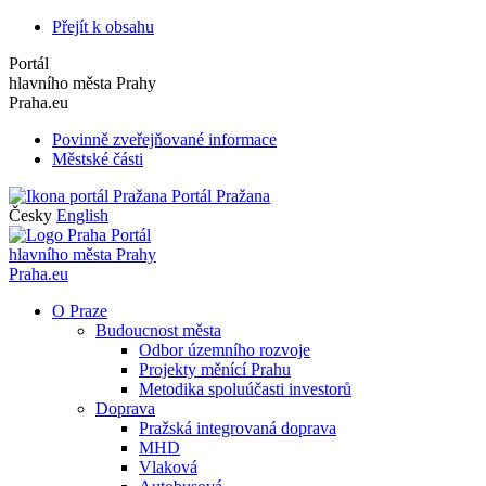
Přejít k obsahu
Portál
hlavního města Prahy
Praha.eu
Povinně zveřejňované informace
Městské části
Portál Pražana
Česky
English
Portál
hlavního města Prahy
Praha.eu
O Praze
Budoucnost města
Odbor územního rozvoje
Projekty měnící Prahu
Metodika spoluúčasti investorů
Doprava
Pražská integrovaná doprava
MHD
Vlaková