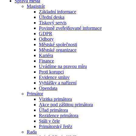
Správa města
Magistrát
Základní informace
Úřední deska
Tiskový servis
Povinně zveřejňované informace
GDPR
Odbory
Městské společnosti
Městské organizace
Kariéra
Finance
Uvádíme na pravou míru
Proti korupci
Evidence smluv
Vyhlášky a nařízení
Opendata
Primátor
Vizitka primátora
Akce pod záštitou primátora
Úřad primátora
Rezidence primátora
Stáli v čele
Primátorský řetěz
Rada