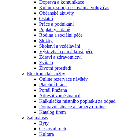
Doprava a komunikace
Kultura, sport, cestování a volný čas
Občanské aktivity
Ostatní
Práce a podnikání
Poplatky a daně
Rodina a sociální péče
Služby
Školství a vzdělávání
Výstavba a památková péče
Zdraví a zdravotnictví
Zvířata
Životní prostředí
Elektronické služby
Online rezervace návštěv
Platební brána
Portál Pražana
Adresář zaměstnanců
Kalkulačka místního poplatku za odpad
Dopravní situace a kamery on-line
Katalog firem
Zajímá vás
Byty
Cestovní ruch
Kultura