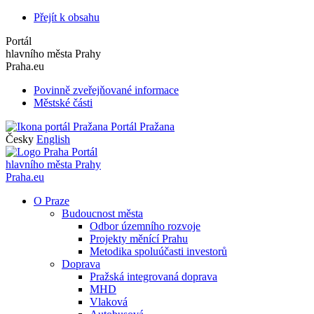
Přejít k obsahu
Portál
hlavního města Prahy
Praha.eu
Povinně zveřejňované informace
Městské části
Portál Pražana
Česky
English
Portál
hlavního města Prahy
Praha.eu
O Praze
Budoucnost města
Odbor územního rozvoje
Projekty měnící Prahu
Metodika spoluúčasti investorů
Doprava
Pražská integrovaná doprava
MHD
Vlaková