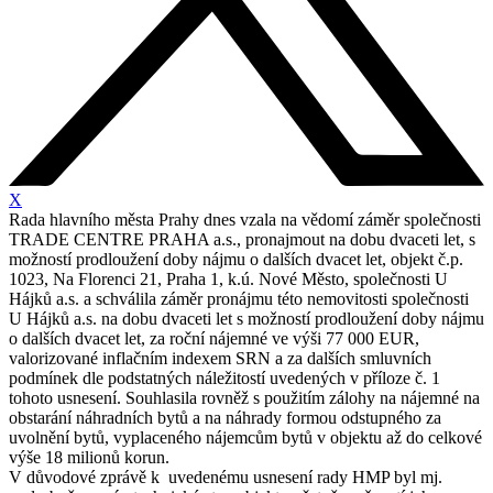
X
Rada hlavního města Prahy dnes vzala na vědomí záměr společnosti
TRADE CENTRE PRAHA a.s., pronajmout na dobu dvaceti let, s
možností prodloužení doby nájmu o dalších dvacet let, objekt č.p.
1023, Na Florenci 21, Praha 1, k.ú. Nové Město, společnosti U
Hájků a.s. a schválila záměr pronájmu této nemovitosti společnosti
U Hájků a.s. na dobu dvaceti let s možností prodloužení doby nájmu
o dalších dvacet let, za roční nájemné ve výši 77 000 EUR,
valorizované inflačním indexem SRN a za dalších smluvních
podmínek dle podstatných náležitostí uvedených v příloze č. 1
tohoto usnesení. Souhlasila rovněž s použitím zálohy na nájemné na
obstarání náhradních bytů a na náhrady formou odstupného za
uvolnění bytů, vyplaceného nájemcům bytů v objektu až do celkové
výše 18 milionů korun.
V důvodové zprávě k uvedenému usnesení rady HMP byl mj.