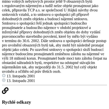
mimo volných nebytových prostor ještě 9 obsazených bytů
s regulovaným nájemným a tudíž nelze objekt pronajmout jako
celek, připravila TCP a.s. se společností U Hájků návrhy dvou
smluvních vztahů, a to smlouvu o spolupráci při přípravě
dohodnutých změn objektu a budoucí nájemní smlouvu.
Smlouva o spolupráci řeší jednak spolupráci budoucího
pronajímatele a budoucího nájemce v období projektové a
inženýrské přípravy dohodnutých změn objektu do doby vydání
pravomocného stavebního povolení, které by mělo být vydáno
v termínu do 30.6. 2002. Dále smlouva o spolupráci definuje postup
pro uvolnění obsazených bytů tak, aby mohl být následně pronajat
objekt jako celek: Po uzavření smlouvy o spolupráci složí budoucí
nájemce budoucímu pronajimateli zmíněnou zálohu na nájemné ve
výši 18 milionů korun. Pronajimatel bude moci tuto zálohu čerpat na
obstarání náhradních bytů, respektive na odstupné stávajícím
nájemníkům tak, aby nejpozději do 31.5. 2002 byl celý objekt
uvolněn a očištěn od práv třetích osob.
13. listopadu 2001
13. listopadu 2001
Rychlé odkazy