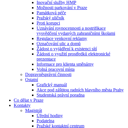
Inovační služby HMP
Možnosti parkování v Praze
Památková péče
Pražský uličník
Proti korupci
Uznávání rovnocennosti a nostrifikace
vysvědčení vydaných zahraničními školami
Regulace venkovní reklamy
Označování ulic a domů
Žádost o vyjádření k existenci sítí
Žádosti o využití prostředků elektronické
prezentace
Informace pro klienta směnárny
Volná pracovní místa
Dopravněsprávní činnosti
Ostatní
Grafický manuál
Akce pod záštitou radních hlavního města Prahy
Studentská právní poradna
Co dělat v Praze
Kontakty
Magistrát
Úřední hodiny
Podatelna
Pražské kontaktní centrum