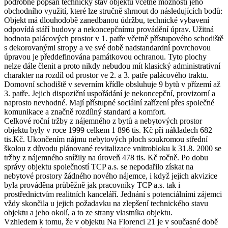
podrobně popsán technický stav objektu včetně možností jeho
obchodního využití, které lze stručně shrnout do následujících bodů:
Objekt má dlouhodobě zanedbanou údržbu, technické vybavení
odpovídá stáří budovy a nekoncepčnímu provádění úprav. Užitná
hodnota palácových prostor v 1. patře včetně přístupového schodiště
s dekorovanými stropy a ve své době nadstandardní povrchovou
úpravou je předdefinována památkovou ochranou. Tyto plochy
nelze dále členit a proto nikdy nebudou mít klasický administrativní
charakter na rozdíl od prostor ve 2. a 3. patře palácového traktu.
Domovní schodiště v severním křídle obsluhuje 9 bytů v přízemí až
3. patře. Jejich dispoziční uspořádání je nekoncepční, provizorní a
naprosto nevhodné. Mají přístupné sociální zařízení přes společné
komunikace a značně rozdílný standard a komfort.
Celkové roční tržby z nájemného z bytů a nebytových prostor
objektu byly v roce 1999 celkem 1 896 tis. Kč při nákladech 682
tis.Kč. Ukončením nájmu nebytových ploch soukromou střední
školou z důvodu plánované revitalizace vnitrobloku k 31.8. 2000 se
tržby z nájemného snížily na úroveň 478 tis. Kč ročně. Po dobu
správy objektu společností TCP a.s. se nepodařilo získat na
nebytové prostory žádného nového nájemce, i když jejich akvizice
byla prováděna průběžně jak pracovníky TCP a.s. tak i
prostřednictvím realitních kanceláří. Jednání s potenciálními zájemci
vždy skončila u jejich požadavku na zlepšení technického stavu
objektu a jeho okolí, a to ze strany vlastníka objektu.
Vzhledem k tomu, že v objektu Na Florenci 21 je v současné době