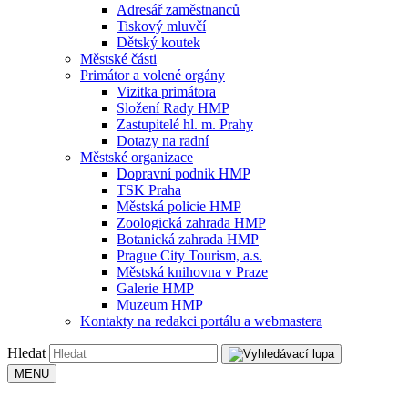
Adresář zaměstnanců
Tiskový mluvčí
Dětský koutek
Městské části
Primátor a volené orgány
Vizitka primátora
Složení Rady HMP
Zastupitelé hl. m. Prahy
Dotazy na radní
Městské organizace
Dopravní podnik HMP
TSK Praha
Městská policie HMP
Zoologická zahrada HMP
Botanická zahrada HMP
Prague City Tourism, a.s.
Městská knihovna v Praze
Galerie HMP
Muzeum HMP
Kontakty na redakci portálu a webmastera
Hledat
MENU