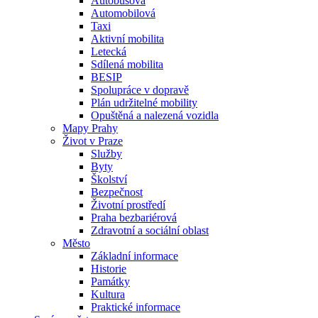
Autobusová
Automobilová
Taxi
Aktivní mobilita
Letecká
Sdílená mobilita
BESIP
Spolupráce v dopravě
Plán udržitelné mobility
Opuštěná a nalezená vozidla
Mapy Prahy
Život v Praze
Služby
Byty
Školství
Bezpečnost
Životní prostředí
Praha bezbariérová
Zdravotní a sociální oblast
Město
Základní informace
Historie
Památky
Kultura
Praktické informace