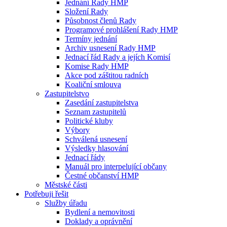
Jednání Rady HMP
Složení Rady
Působnost členů Rady
Programové prohlášení Rady HMP
Termíny jednání
Archiv usnesení Rady HMP
Jednací řád Rady a jejích Komisí
Komise Rady HMP
Akce pod záštitou radních
Koaliční smlouva
Zastupitelstvo
Zasedání zastupitelstva
Seznam zastupitelů
Politické kluby
Výbory
Schválená usnesení
Výsledky hlasování
Jednací řády
Manuál pro interpelující občany
Čestné občanství HMP
Městské části
Potřebuji řešit
Služby úřadu
Bydlení a nemovitosti
Doklady a oprávnění