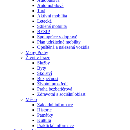
Autobusová
Automobilová
Taxi
Aktivní mobilita
Letecká
Sdílená mobilita
BESIP
Spolupráce v dopravě
Plán udržitelné mobility
Opuštěná a nalezená vozidla
Mapy Prahy
Život v Praze
Služby
Byty
Školství
Bezpečnost
Životní prostředí
Praha bezbariérová
Zdravotní a sociální oblast
Město
Základní informace
Historie
Památky
Kultura
Praktické informace