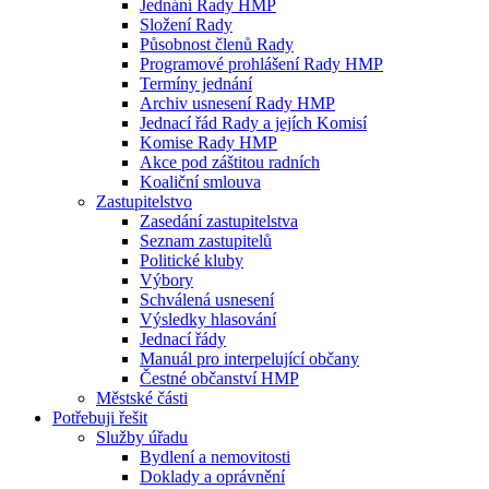
Jednání Rady HMP
Složení Rady
Působnost členů Rady
Programové prohlášení Rady HMP
Termíny jednání
Archiv usnesení Rady HMP
Jednací řád Rady a jejích Komisí
Komise Rady HMP
Akce pod záštitou radních
Koaliční smlouva
Zastupitelstvo
Zasedání zastupitelstva
Seznam zastupitelů
Politické kluby
Výbory
Schválená usnesení
Výsledky hlasování
Jednací řády
Manuál pro interpelující občany
Čestné občanství HMP
Městské části
Potřebuji řešit
Služby úřadu
Bydlení a nemovitosti
Doklady a oprávnění