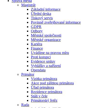
Správa města
Magistrát
Základní informace
Úřední deska
Tiskový servis
Povinně zveřejňované informace
GDPR
Odbory
Městské společnosti
Městské organizace
Kariéra
Finance
Uvádíme na pravou míru
Proti korupci
Evidence smluv
Vyhlášky a nařízení
Opendata
Primátor
Vizitka primátora
Akce pod záštitou primátora
Úřad primátora
Rezidence primátora
Stáli v čele
Primátorský řetěz
Rada