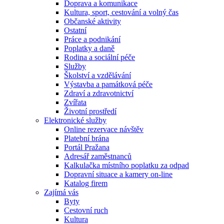
Doprava a komunikace
Kultura, sport, cestování a volný čas
Občanské aktivity
Ostatní
Práce a podnikání
Poplatky a daně
Rodina a sociální péče
Služby
Školství a vzdělávání
Výstavba a památková péče
Zdraví a zdravotnictví
Zvířata
Životní prostředí
Elektronické služby
Online rezervace návštěv
Platební brána
Portál Pražana
Adresář zaměstnanců
Kalkulačka místního poplatku za odpad
Dopravní situace a kamery on-line
Katalog firem
Zajímá vás
Byty
Cestovní ruch
Kultura