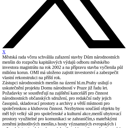
X
Městská rada včera schválila zařazení stavby Dům národnostních
menšin do rozpočtu kapitálových výdajů odboru městského
investora magistrátu na rok 2002 a na přípravu stavba vyčlenila půl
miliónu korun. OMI má uloženo zajistit investorství a zabezpečit
vlastní rekonstrukci na příští rok.
Zástupci národnostních menšin na území hl.m.Prahy usilují o
uskutečnění projektu Domu národností v Praze již řadu let.
Požadavky se soustřeďují na zajištění kanceláří pro činnost
národnostních občanských sdružení, pro redakční rady jejich
časopisů, skladovací prostory a archivy a větší místnosti pro
společenskou a klubovou činnost. Nezbytnou součástí objektu by
měl být velký sál pro společenské a kulturní akce,menší ubytovací
prostory využitelné pro komunikaci se zahraničím,s mateřskými
zeměmi jednotlivých menšin,s hosty významných evropských i