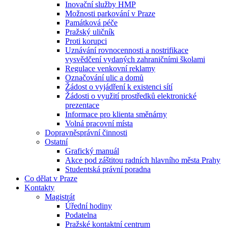
Inovační služby HMP
Možnosti parkování v Praze
Památková péče
Pražský uličník
Proti korupci
Uznávání rovnocennosti a nostrifikace
vysvědčení vydaných zahraničními školami
Regulace venkovní reklamy
Označování ulic a domů
Žádost o vyjádření k existenci sítí
Žádosti o využití prostředků elektronické
prezentace
Informace pro klienta směnárny
Volná pracovní místa
Dopravněsprávní činnosti
Ostatní
Grafický manuál
Akce pod záštitou radních hlavního města Prahy
Studentská právní poradna
Co dělat v Praze
Kontakty
Magistrát
Úřední hodiny
Podatelna
Pražské kontaktní centrum