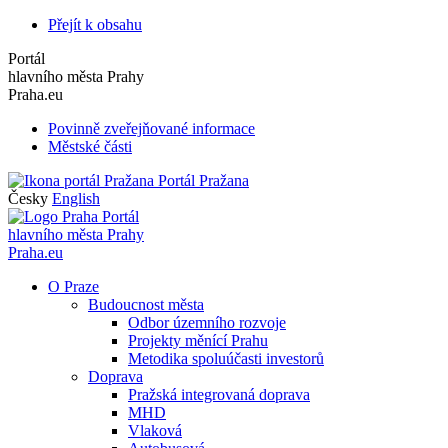
Přejít k obsahu
Portál
hlavního města Prahy
Praha.eu
Povinně zveřejňované informace
Městské části
Portál Pražana
Česky
English
Portál
hlavního města Prahy
Praha.eu
O Praze
Budoucnost města
Odbor územního rozvoje
Projekty měnící Prahu
Metodika spoluúčasti investorů
Doprava
Pražská integrovaná doprava
MHD
Vlaková