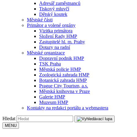
Adresář zaměstnanců
Tiskový mluvčí
Dětský koutek
Městské části
Primátor a volené orgány
Vizitka primátora
Složení Rady HMP
Zastupitelé hl. m. Prahy
Dotazy na radní
Městské organizace
Dopravní podnik HMP
TSK Praha
Městská policie HMP
Zoologická zahrada HMP
Botanická zahrada HMP
Prague City Tourism, a.s.
Městská knihovna v Praze
Galerie HMP
Muzeum HMP
Kontakty na redakci portálu a webmastera
Hledat
MENU