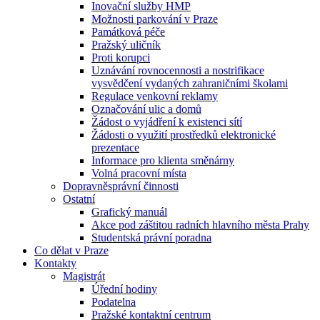
Inovační služby HMP
Možnosti parkování v Praze
Památková péče
Pražský uličník
Proti korupci
Uznávání rovnocennosti a nostrifikace
vysvědčení vydaných zahraničními školami
Regulace venkovní reklamy
Označování ulic a domů
Žádost o vyjádření k existenci sítí
Žádosti o využití prostředků elektronické
prezentace
Informace pro klienta směnárny
Volná pracovní místa
Dopravněsprávní činnosti
Ostatní
Grafický manuál
Akce pod záštitou radních hlavního města Prahy
Studentská právní poradna
Co dělat v Praze
Kontakty
Magistrát
Úřední hodiny
Podatelna
Pražské kontaktní centrum