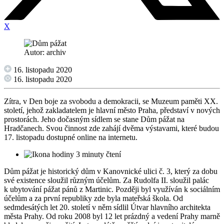
X
Autor: archiv
16. listopadu 2020
16. listopadu 2020
Zítra, v Den boje za svobodu a demokracii, se Muzeum paměti XX.
století, jehož zakladatelem je hlavní město Praha, představí v nových
prostorách. Jeho dočasným sídlem se stane Dům pážat na
Hradčanech. Svou činnost zde zahájí dvěma výstavami, které budou
17. listopadu dostupné online na internetu.
3 minuty čtení
Dům pážat je historický dům v Kanovnické ulici č. 3, který za dobu
své existence sloužil různým účelům. Za Rudolfa II. sloužil palác
k ubytování pážat pánů z Martinic. Později byl využíván k sociálním
účelům a za první republiky zde byla mateřská škola. Od
sedmdesátých let 20. století v něm sídlil Útvar hlavního architekta
města Prahy. Od roku 2008 byl 12 let prázdný a vedení Prahy marně