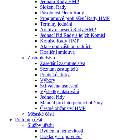
Jednání Rady HMP
Složení Rady
Působnost členů Rady
Programové prohlášení Rady HMP
Termíny jednání
Archiv usnesení Rady HMP
Jednací řád Rady a jejích Komisí
Komise Rady HMP
Akce pod záštitou radních
Koaliční smlouva
Zastupitelstvo
Zasedání zastupitelstva
Seznam zastupitelů
Politické kluby
Výbory
Schválená usnesení
Výsledky hlasování
Jednací řády
Manuál pro interpelující občany
Čestné občanství HMP
Městské části
Potřebuji řešit
Služby úřadu
Bydlení a nemovitosti
Doklady a oprávnění