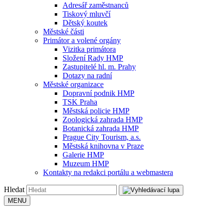
Adresář zaměstnanců
Tiskový mluvčí
Dětský koutek
Městské části
Primátor a volené orgány
Vizitka primátora
Složení Rady HMP
Zastupitelé hl. m. Prahy
Dotazy na radní
Městské organizace
Dopravní podnik HMP
TSK Praha
Městská policie HMP
Zoologická zahrada HMP
Botanická zahrada HMP
Prague City Tourism, a.s.
Městská knihovna v Praze
Galerie HMP
Muzeum HMP
Kontakty na redakci portálu a webmastera
Hledat
MENU