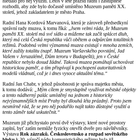
hledalo pro něj využití. Letos v létě pražští radní i zastupitelé
rozhodli, aby zde bylo dočasně umístěno Muzeum paměti XX.
století, jehož zakladatelem je město Praha.
Radní Hana Kordová Marvanová, která je zároveň předsedkyní
správní rady muzea, k tomu říká: „
Jsem velmi ráda, že Muzeum
paměti XX. století má své sídlo a můžeme tak začít splácet dluh,
který má celá Česká republika vůči obětem a odpůrcům totalitních
režimů. Podobná velmi významná muzea existují v mnoha zemích,
které zažily totalitu (např. Muzeum Varšavského povstání, Jad
Vašem v Jeruzalémě, Dům teroru v Budapešti), jen v České
republice nebylo dosud žádné. Taková muzea pomáhají uchovávat
historickou paměť, a tím přispívají k pochopení autoritativních
modelů vládnutí, což je i dnes vysoce aktuální téma.“
Radní Jan Chabr, v jehož působnosti je správa majetku města,
k tomu dodává:
„Mým cílem je smysluplně využívat městské objekty
a tento nádherný palác umístěný na jednom z historicky
nejvýznamnějších míst Prahy byl dlouhá léta prázdný. Proto jsem
nesmírně rád, že se pro něj podařilo najít takto důstojné využití a
tento záměr také uskutečnit.“
Muzeum již přichystalo první dvě výstavy, které nové prostory
zaplní, byť zatím nemůže fyzicky otevřít dveře pro návštěvníky.
Výstava
Rok zázraků. Československo a rozpad sovětského
bloku
k 30. výročí pádu komunistického režimu byla již