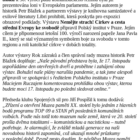
prezentována loni v Evropském parlamentu. Jejím autorem je
historik Petr Blažek a partnerem výstavy je knihovna samizdatové a
exilové literatury Libri prohibiti, která poskytla pro expozici
obrazové podklady. Výstavu
Nemějte strach! Církev a cesta
střední Evropy ke svobodě
připravil Polský institut v Praze. Jejím
cílem je připomenout letošní 100. výročí narození papeže Jana Pavla
II., který se stal významným symbolem boje za svobodu v tomto
regionu a roli katolické církve v dobách totality.
Autor výstavy Rok zázraků a člen správní rady muzea historik Petr
Blažek doplňuje: „
Naše původní představa byla, že 17. listopadu
uspořádáme den otevřených dveří a proběhne i zahájení obou
výstav. Bohužel naše plány narušila pandemie, a tak jsme alespoň
připravili ve spolupráci s ředitelem Polského institutu v Praze
Maciejem Ruczajem komentovanou prohlídku obou výstav, kterou
budete moci 17. listopadu po poledni sledovat online.“
Předseda klubu Spojených sil pro Jiří Pospíšil k tomu dodává:
„Zřízení a otevření Muzea paměti XX. století bylo jedním z hlavních
bodů programu TOP 09 a STAN při posledních komunálních
volbách. Podle nás totiž toto muzeum naše země, která ve 20. století
prošla dvěma totalitami – komunistickou a nacistickou – nutně
potřebuje. Je alarmující, že zvláště mladá generace na naši
novodobou historii zapomíná, což ukazují mnohé průzkumy
v poslední době. Pevně proto doufám, že návštěva Muzea paměti