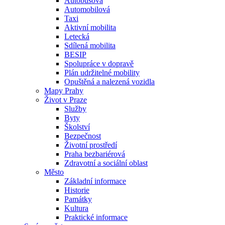
Autobusová
Automobilová
Taxi
Aktivní mobilita
Letecká
Sdílená mobilita
BESIP
Spolupráce v dopravě
Plán udržitelné mobility
Opuštěná a nalezená vozidla
Mapy Prahy
Život v Praze
Služby
Byty
Školství
Bezpečnost
Životní prostředí
Praha bezbariérová
Zdravotní a sociální oblast
Město
Základní informace
Historie
Památky
Kultura
Praktické informace