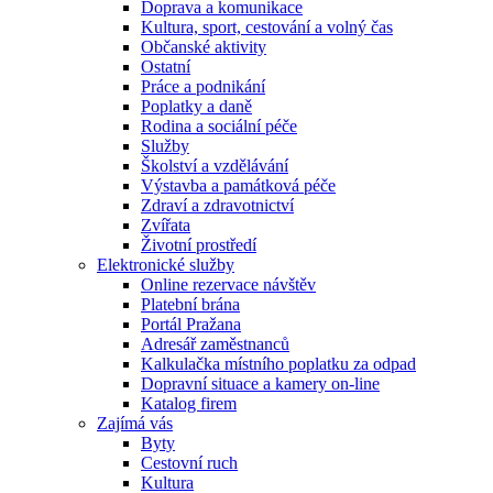
Doprava a komunikace
Kultura, sport, cestování a volný čas
Občanské aktivity
Ostatní
Práce a podnikání
Poplatky a daně
Rodina a sociální péče
Služby
Školství a vzdělávání
Výstavba a památková péče
Zdraví a zdravotnictví
Zvířata
Životní prostředí
Elektronické služby
Online rezervace návštěv
Platební brána
Portál Pražana
Adresář zaměstnanců
Kalkulačka místního poplatku za odpad
Dopravní situace a kamery on-line
Katalog firem
Zajímá vás
Byty
Cestovní ruch
Kultura