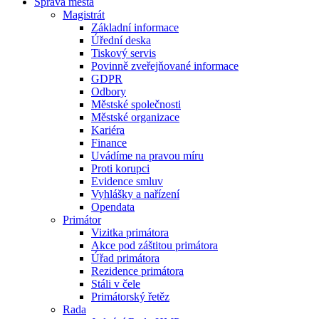
Správa města
Magistrát
Základní informace
Úřední deska
Tiskový servis
Povinně zveřejňované informace
GDPR
Odbory
Městské společnosti
Městské organizace
Kariéra
Finance
Uvádíme na pravou míru
Proti korupci
Evidence smluv
Vyhlášky a nařízení
Opendata
Primátor
Vizitka primátora
Akce pod záštitou primátora
Úřad primátora
Rezidence primátora
Stáli v čele
Primátorský řetěz
Rada