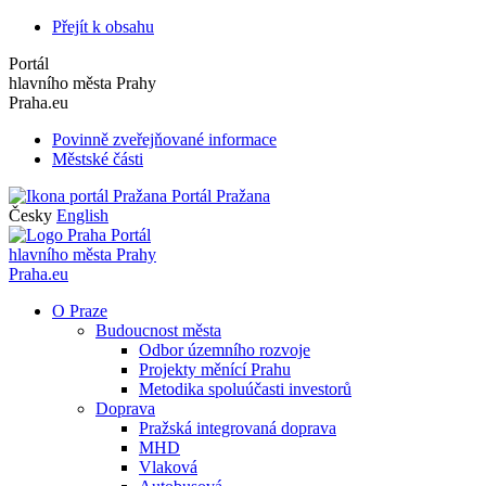
Přejít k obsahu
Portál
hlavního města Prahy
Praha.eu
Povinně zveřejňované informace
Městské části
Portál Pražana
Česky
English
Portál
hlavního města Prahy
Praha.eu
O Praze
Budoucnost města
Odbor územního rozvoje
Projekty měnící Prahu
Metodika spoluúčasti investorů
Doprava
Pražská integrovaná doprava
MHD
Vlaková