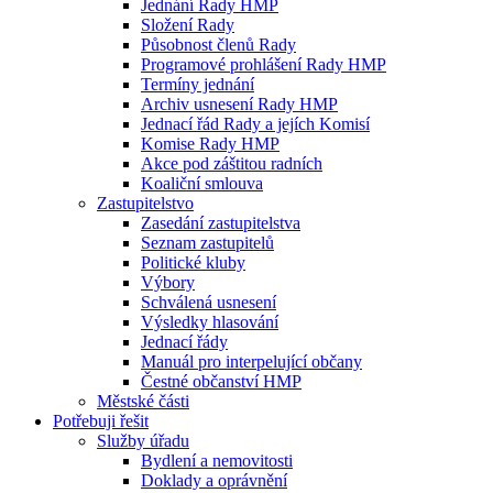
Jednání Rady HMP
Složení Rady
Působnost členů Rady
Programové prohlášení Rady HMP
Termíny jednání
Archiv usnesení Rady HMP
Jednací řád Rady a jejích Komisí
Komise Rady HMP
Akce pod záštitou radních
Koaliční smlouva
Zastupitelstvo
Zasedání zastupitelstva
Seznam zastupitelů
Politické kluby
Výbory
Schválená usnesení
Výsledky hlasování
Jednací řády
Manuál pro interpelující občany
Čestné občanství HMP
Městské části
Potřebuji řešit
Služby úřadu
Bydlení a nemovitosti
Doklady a oprávnění