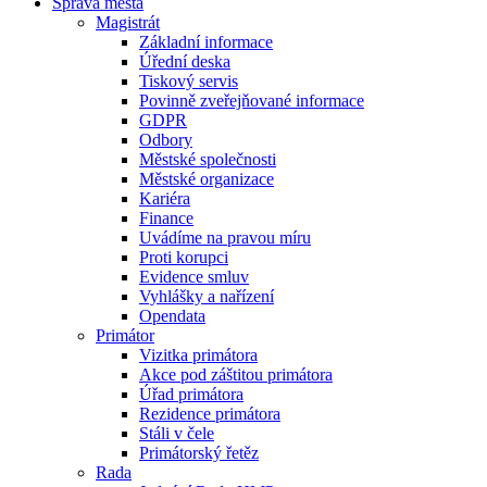
Správa města
Magistrát
Základní informace
Úřední deska
Tiskový servis
Povinně zveřejňované informace
GDPR
Odbory
Městské společnosti
Městské organizace
Kariéra
Finance
Uvádíme na pravou míru
Proti korupci
Evidence smluv
Vyhlášky a nařízení
Opendata
Primátor
Vizitka primátora
Akce pod záštitou primátora
Úřad primátora
Rezidence primátora
Stáli v čele
Primátorský řetěz
Rada