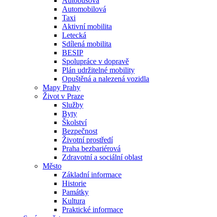
Autobusová
Automobilová
Taxi
Aktivní mobilita
Letecká
Sdílená mobilita
BESIP
Spolupráce v dopravě
Plán udržitelné mobility
Opuštěná a nalezená vozidla
Mapy Prahy
Život v Praze
Služby
Byty
Školství
Bezpečnost
Životní prostředí
Praha bezbariérová
Zdravotní a sociální oblast
Město
Základní informace
Historie
Památky
Kultura
Praktické informace