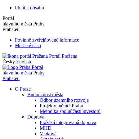
Přejít k obsahu
Portál
hlavního města Prahy
Praha.eu
Povinně zveřejňované informace
Městské části
Portál Pražana
Česky
English
Portál
hlavního města Prahy
Praha.eu
O Praze
Budoucnost města
Odbor územního rozvoje
Projekty měnící Prahu
Metodika spoluúčasti investorů
Doprava
Pražská integrovaná doprava
MHD
Vlaková