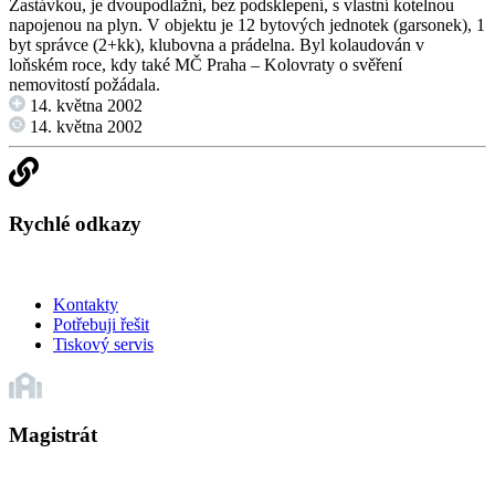
Zastávkou, je dvoupodlažní, bez podsklepení, s vlastní kotelnou
napojenou na plyn. V objektu je 12 bytových jednotek (garsonek), 1
byt správce (2+kk), klubovna a prádelna. Byl kolaudován v
loňském roce, kdy také MČ Praha – Kolovraty o svěření
nemovitostí požádala.
14. května 2002
14. května 2002
Rychlé odkazy
Kontakty
Potřebuji řešit
Tiskový servis
Magistrát