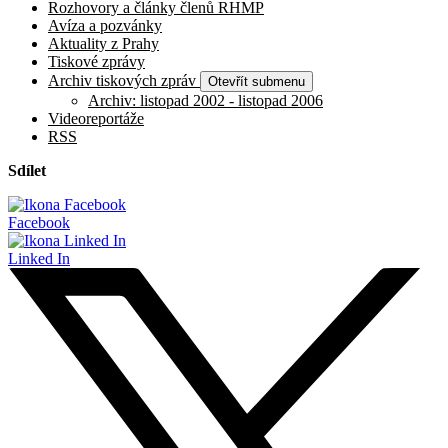
Rozhovory a články členů RHMP
Avíza a pozvánky
Aktuality z Prahy
Tiskové zprávy
Archiv tiskových zpráv
Otevřít submenu
Archiv: listopad 2002 - listopad 2006
Videoreportáže
RSS
Sdílet
Facebook
Linked In