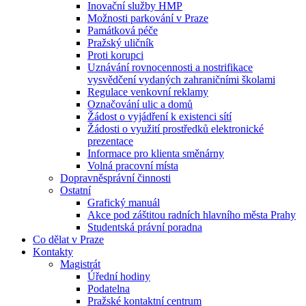
Inovační služby HMP
Možnosti parkování v Praze
Památková péče
Pražský uličník
Proti korupci
Uznávání rovnocennosti a nostrifikace
vysvědčení vydaných zahraničními školami
Regulace venkovní reklamy
Označování ulic a domů
Žádost o vyjádření k existenci sítí
Žádosti o využití prostředků elektronické
prezentace
Informace pro klienta směnárny
Volná pracovní místa
Dopravněsprávní činnosti
Ostatní
Grafický manuál
Akce pod záštitou radních hlavního města Prahy
Studentská právní poradna
Co dělat v Praze
Kontakty
Magistrát
Úřední hodiny
Podatelna
Pražské kontaktní centrum