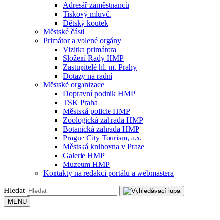
Adresář zaměstnanců
Tiskový mluvčí
Dětský koutek
Městské části
Primátor a volené orgány
Vizitka primátora
Složení Rady HMP
Zastupitelé hl. m. Prahy
Dotazy na radní
Městské organizace
Dopravní podnik HMP
TSK Praha
Městská policie HMP
Zoologická zahrada HMP
Botanická zahrada HMP
Prague City Tourism, a.s.
Městská knihovna v Praze
Galerie HMP
Muzeum HMP
Kontakty na redakci portálu a webmastera
Hledat
MENU