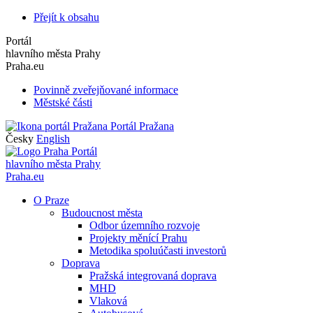
Přejít k obsahu
Portál
hlavního města Prahy
Praha.eu
Povinně zveřejňované informace
Městské části
Portál Pražana
Česky
English
Portál
hlavního města Prahy
Praha.eu
O Praze
Budoucnost města
Odbor územního rozvoje
Projekty měnící Prahu
Metodika spoluúčasti investorů
Doprava
Pražská integrovaná doprava
MHD
Vlaková