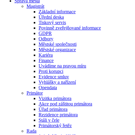
Správa města
Magistrát
Základní informace
Úřední deska
Tiskový servis
Povinně zveřejňované informace
GDPR
Odbory
Městské společnosti
Městské organizace
Kariéra
Finance
Uvádíme na pravou míru
Proti korupci
Evidence smluv
Vyhlášky a nařízení
Opendata
Primátor
Vizitka primátora
Akce pod záštitou primátora
Úřad primátora
Rezidence primátora
Stáli v čele
Primátorský řetěz
Rada