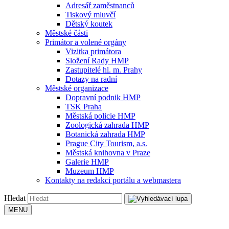
Adresář zaměstnanců
Tiskový mluvčí
Dětský koutek
Městské části
Primátor a volené orgány
Vizitka primátora
Složení Rady HMP
Zastupitelé hl. m. Prahy
Dotazy na radní
Městské organizace
Dopravní podnik HMP
TSK Praha
Městská policie HMP
Zoologická zahrada HMP
Botanická zahrada HMP
Prague City Tourism, a.s.
Městská knihovna v Praze
Galerie HMP
Muzeum HMP
Kontakty na redakci portálu a webmastera
Hledat
MENU