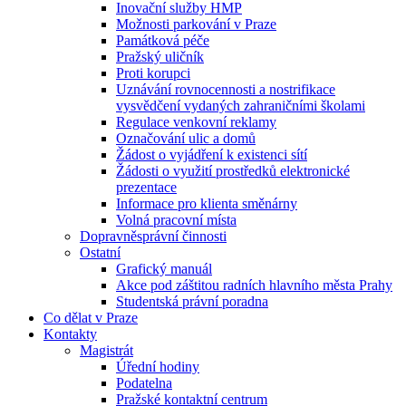
Inovační služby HMP
Možnosti parkování v Praze
Památková péče
Pražský uličník
Proti korupci
Uznávání rovnocennosti a nostrifikace
vysvědčení vydaných zahraničními školami
Regulace venkovní reklamy
Označování ulic a domů
Žádost o vyjádření k existenci sítí
Žádosti o využití prostředků elektronické
prezentace
Informace pro klienta směnárny
Volná pracovní místa
Dopravněsprávní činnosti
Ostatní
Grafický manuál
Akce pod záštitou radních hlavního města Prahy
Studentská právní poradna
Co dělat v Praze
Kontakty
Magistrát
Úřední hodiny
Podatelna
Pražské kontaktní centrum