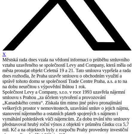
X
Městská rada dnes vzala na vědomí informaci o průběhu smluvního
vztahu uzavřeného se společností Levy and Company, která měla od
města pronajat objekt Celetná 19 a 21. Tato smlouva vypršela a rada
dnes rozhodla, že Praha uzavře smlouvu o obchodním využití a
správě tohoto domu se společností Trade Centre Praha, a.s. a to na
na dobu neurčitou s výpovědní lhůtou 1 rok.
Společnost Levy a Company, s.r.o. v roce 1993 uzavřela nájemní
smlouvu s Prahou „za účelem vytvoření a provozování
„Kanadského centra“. Získala tím mimo jiné právo pronajímání
veškerých prostor v nemovitostech, uzavírání smluv o jejich nájmu,
stanovení nájemného a ostatních plateb spojených s nájmem i
vymáhání pohledávek vůči nájemcům. Za dobu trvání této smlouvy
představoval hrubý roční výnos z objektů v průměru částku cca 5,7
mil. Kč a na objektech byly z rozpočtu Prahy provedeny investiční