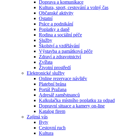
Doprava a komunikace
Kultura, sport, cestování a volný čas
Občanské aktivity
Ostatní
Práce a podnikání
Poplatky a daně
Rodina a sociální péče
Služby
Školství a vzdělávání
Výstavba a památková péče
Zdraví a zdravotnictví
Zvířata
Životní prostředí
Elektronické služby
Online rezervace návštěv
Platební brána
Portál Pražana
Adresář zaměstnanců
Kalkulačka místního poplatku za odpad
Dopravní situace a kamery on-line
Katalog firem
Zajímá vás
Byty
Cestovní ruch
Kultura