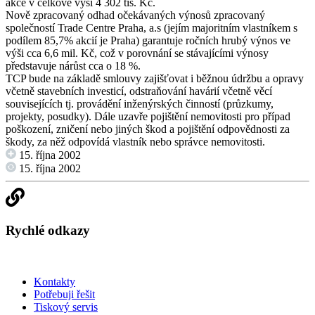
akce v celkové výši 4 302 tis. Kč.
Nově zpracovaný odhad očekávaných výnosů zpracovaný
společností Trade Centre Praha, a.s (jejím majoritním vlastníkem s
podílem 85,7% akcií je Praha) garantuje ročních hrubý výnos ve
výši cca 6,6 mil. Kč, což v porovnání se stávajícími výnosy
představuje nárůst cca o 18 %.
TCP bude na základě smlouvy zajišťovat i běžnou údržbu a opravy
včetně stavebních investicí, odstraňování havárií včetně věcí
souvisejících tj. provádění inženýrských činností (průzkumy,
projekty, posudky). Dále uzavře pojištění nemovitosti pro případ
poškození, zničení nebo jiných škod a pojištění odpovědnosti za
škody, za něž odpovídá vlastník nebo správce nemovitosti.
15. října 2002
15. října 2002
Rychlé odkazy
Kontakty
Potřebuji řešit
Tiskový servis