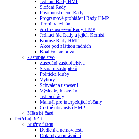
Jednání Rady HMP
Složení Rady
Působnost členů Rady
Programové prohlášení Rady HMP
Termíny jednání
Archiv usnesení Rady HMP
Jednací řád Rady a jejích Komisí
Komise Rady HMP
Akce pod záštitou radních
Koaliční smlouva
Zastupitelstvo
Zasedání zastupitelstva
Seznam zastupitelů
Politické kluby
Výbory
Schválená usnesení
Výsledky hlasování
Jednací řády
Manuál pro interpelující občany
Čestné občanství HMP
Městské části
Potřebuji řešit
Služby úřadu
Bydlení a nemovitosti
Doklady a oprávnění