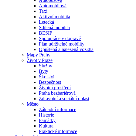
Autobusová
Automobilová
Taxi
Aktivní mobilita
Letecká
Sdílená mobilita
BESIP
Spolupráce v dopravě
Plán udržitelné mobility
Opuštěná a nalezená vozidla
Mapy Prahy
Život v Praze
Služby
Byty
Školství
Bezpečnost
Životní prostředí
Praha bezbariérová
Zdravotní a sociální oblast
Město
Základní informace
Historie
Památky
Kultura
Praktické informace