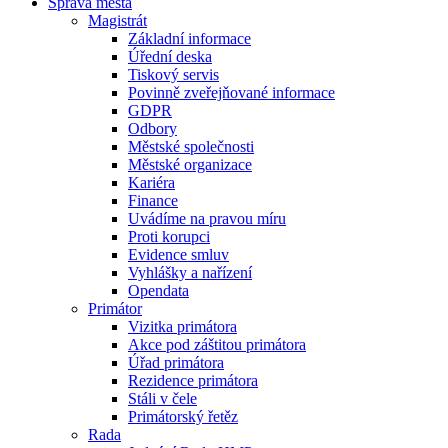
Správa města
Magistrát
Základní informace
Úřední deska
Tiskový servis
Povinně zveřejňované informace
GDPR
Odbory
Městské společnosti
Městské organizace
Kariéra
Finance
Uvádíme na pravou míru
Proti korupci
Evidence smluv
Vyhlášky a nařízení
Opendata
Primátor
Vizitka primátora
Akce pod záštitou primátora
Úřad primátora
Rezidence primátora
Stáli v čele
Primátorský řetěz
Rada