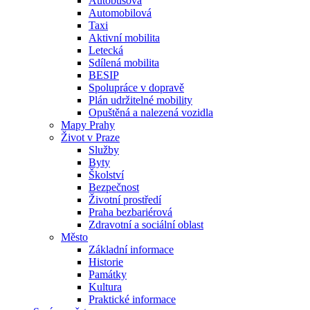
Autobusová
Automobilová
Taxi
Aktivní mobilita
Letecká
Sdílená mobilita
BESIP
Spolupráce v dopravě
Plán udržitelné mobility
Opuštěná a nalezená vozidla
Mapy Prahy
Život v Praze
Služby
Byty
Školství
Bezpečnost
Životní prostředí
Praha bezbariérová
Zdravotní a sociální oblast
Město
Základní informace
Historie
Památky
Kultura
Praktické informace