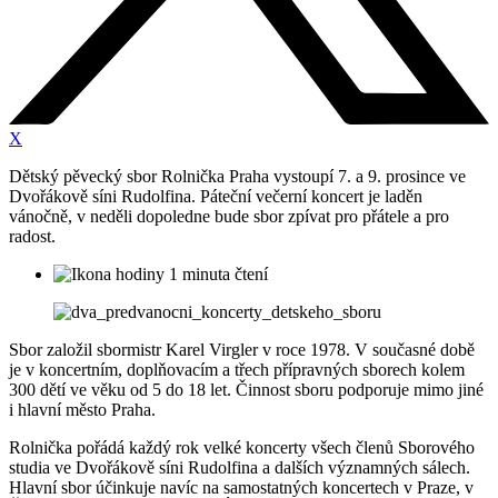
X
Dětský pěvecký sbor Rolnička Praha vystoupí 7. a 9. prosince ve
Dvořákově síni Rudolfina. Páteční večerní koncert je laděn
vánočně, v neděli dopoledne bude sbor zpívat pro přátele a pro
radost.
1 minuta čtení
Sbor založil sbormistr Karel Virgler v roce 1978. V současné době
je v koncertním, doplňovacím a třech přípravných sborech kolem
300 dětí ve věku od 5 do 18 let. Činnost sboru podporuje mimo jiné
i hlavní město Praha.
Rolnička pořádá každý rok velké koncerty všech členů Sborového
studia ve Dvořákově síni Rudolfina a dalších významných sálech.
Hlavní sbor účinkuje navíc na samostatných koncertech v Praze, v