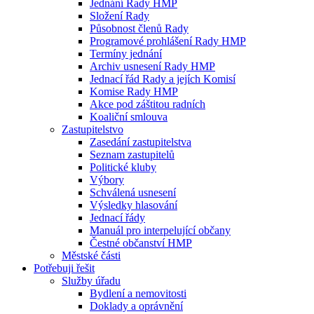
Jednání Rady HMP
Složení Rady
Působnost členů Rady
Programové prohlášení Rady HMP
Termíny jednání
Archiv usnesení Rady HMP
Jednací řád Rady a jejích Komisí
Komise Rady HMP
Akce pod záštitou radních
Koaliční smlouva
Zastupitelstvo
Zasedání zastupitelstva
Seznam zastupitelů
Politické kluby
Výbory
Schválená usnesení
Výsledky hlasování
Jednací řády
Manuál pro interpelující občany
Čestné občanství HMP
Městské části
Potřebuji řešit
Služby úřadu
Bydlení a nemovitosti
Doklady a oprávnění