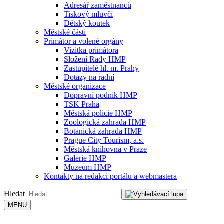
Adresář zaměstnanců
Tiskový mluvčí
Dětský koutek
Městské části
Primátor a volené orgány
Vizitka primátora
Složení Rady HMP
Zastupitelé hl. m. Prahy
Dotazy na radní
Městské organizace
Dopravní podnik HMP
TSK Praha
Městská policie HMP
Zoologická zahrada HMP
Botanická zahrada HMP
Prague City Tourism, a.s.
Městská knihovna v Praze
Galerie HMP
Muzeum HMP
Kontakty na redakci portálu a webmastera
Hledat
MENU