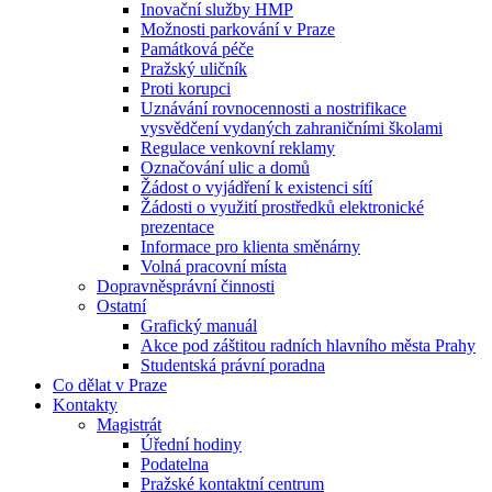
Inovační služby HMP
Možnosti parkování v Praze
Památková péče
Pražský uličník
Proti korupci
Uznávání rovnocennosti a nostrifikace
vysvědčení vydaných zahraničními školami
Regulace venkovní reklamy
Označování ulic a domů
Žádost o vyjádření k existenci sítí
Žádosti o využití prostředků elektronické
prezentace
Informace pro klienta směnárny
Volná pracovní místa
Dopravněsprávní činnosti
Ostatní
Grafický manuál
Akce pod záštitou radních hlavního města Prahy
Studentská právní poradna
Co dělat v Praze
Kontakty
Magistrát
Úřední hodiny
Podatelna
Pražské kontaktní centrum