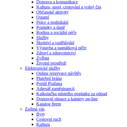
Doprava a komunikace
Kultura, sport, cestování a volný čas
Občanské aktivity
Ostatní
Práce a podnikání
Poplatky a daně
Rodina a sociální péče
Služby
Školství a vzdělávání
Výstavba a památková péče
Zdraví a zdravotnictví
Zvířata
Životní prostředí
Elektronické služby
Online rezervace návštěv
Platební brána
Portál Pražana
Adresář zaměstnanců
Kalkulačka místního poplatku za odpad
Dopravní situace a kamery on-line
Katalog firem
Zajímá vás
Byty
Cestovní ruch
Kultura