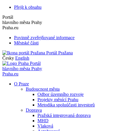
Přejít k obsahu
Portál
hlavního města Prahy
Praha.eu
Povinně zveřejňované informace
Městské části
Portál Pražana
Česky
English
Portál
hlavního města Prahy
Praha.eu
O Praze
Budoucnost města
Odbor územního rozvoje
Projekty měnící Prahu
Metodika spoluúčasti investorů
Doprava
Pražská integrovaná doprava
MHD
Vlaková