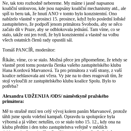
Ne, tak toto rozhodně nebereme. My máme i jasně napsanou
koaliční smlouvou, kde jsou napsány koaliční mechanismy atd., ale
spíš to beru tak, že hnutí ANO v tomto bylo konzistentní. Ono
nabízelo vlastně v prosinci 15. prosince, když bylo poslední loňské
zastupitelstvo, že podpoří jenom primátora Svobodu, aby se něco
začalo dít v Praze, aby se odblokovala jednání. Tam víme, co se
stalo, takže oni jen tvrdí, že byli konzistentní a vlastně na volbu
všech ostatních členů rady opustili sál.
Tomáš PANCÍŘ, moderátor:
Říkáte, víme, co se stalo. Možná přece jen připomeňme, že tehdy se
vlastně proti tomu postavila členka vašeho zastupitelského klubu
Hana Kordová Marvanová. Ta pro primátora z vaší strany, z vaší
koalice nehlasovala ani včera. Vy jste na to dnes reagovali tím, že
stojí vyloučili ze zastupitelského klubu koalice Spolu. Bylo to
potřeba?
Alexandra UDŽENIJA /ODS/ náměstkyně pražského
primátora:
Mě to strašně mrzí ten celý vývoj kolem paním Marvanové, protože
táhli jsme spolu volební kampaň. Opravdu ta spolupráce byla
výborná a já vůbec netuším, co se stalo toho 15. 12., kdy ona na
klubu předtím i den toho zastupitelstva veřejně v médiích