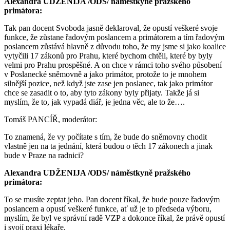
Alexandra UDŽENIJA /ODS/ náměstkyně pražského
primátora:
Tak pan docent Svoboda jasně deklaroval, že opustí veškeré svoje
funkce, že zůstane řadovým poslancem a primátorem a tím řadovým
poslancem zůstává hlavně z důvodu toho, že my jsme si jako koalice
vytyčili 17 zákonů pro Prahu, které bychom chtěli, které by byly
velmi pro Prahu prospěšné. A on chce v rámci toho svého působení
v Poslanecké sněmovně a jako primátor, protože to je mnohem
silnější pozice, než když jste zase jen poslanec, tak jako primátor
chce se zasadit o to, aby tyto zákony byly přijaty. Takže já si
myslím, že to, jak vypadá diář, je jedna věc, ale to že….
Tomáš PANCÍŘ, moderátor:
To znamená, že vy počítate s tím, že bude do sněmovny chodit
vlastně jen na ta jednání, která budou o těch 17 zákonech a jinak
bude v Praze na radnici?
Alexandra UDŽENIJA /ODS/ náměstkyně pražského
primátora:
To se musíte zeptat jeho. Pan docent říkal, že bude pouze řadovým
poslancem a opustí veškeré funkce, ať už je to předseda výboru,
myslím, že byl ve správní radě VZP a dokonce říkal, že právě opustí
i svojí praxi lékaře.