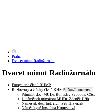
Praha
Dvacet minut Radiožurnálu
Dvacet minut Radiožurnálu
Fotogalerie členů RHMP
Rozhovory a články členů RHMP
Otevřít submenu
Primátor doc. MUDr. Bohuslav Svoboda, CSc.
1. náměstek primátora MUDr. Zdeněk Hřib
Náměstek doc. Ing. arch. Petr Hlaváček
Náměstkyně Ing. Jana Komrsková