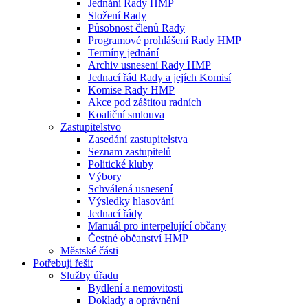
Jednání Rady HMP
Složení Rady
Působnost členů Rady
Programové prohlášení Rady HMP
Termíny jednání
Archiv usnesení Rady HMP
Jednací řád Rady a jejích Komisí
Komise Rady HMP
Akce pod záštitou radních
Koaliční smlouva
Zastupitelstvo
Zasedání zastupitelstva
Seznam zastupitelů
Politické kluby
Výbory
Schválená usnesení
Výsledky hlasování
Jednací řády
Manuál pro interpelující občany
Čestné občanství HMP
Městské části
Potřebuji řešit
Služby úřadu
Bydlení a nemovitosti
Doklady a oprávnění