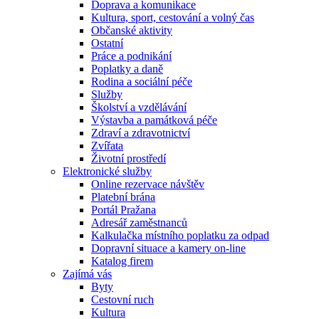
Doprava a komunikace
Kultura, sport, cestování a volný čas
Občanské aktivity
Ostatní
Práce a podnikání
Poplatky a daně
Rodina a sociální péče
Služby
Školství a vzdělávání
Výstavba a památková péče
Zdraví a zdravotnictví
Zvířata
Životní prostředí
Elektronické služby
Online rezervace návštěv
Platební brána
Portál Pražana
Adresář zaměstnanců
Kalkulačka místního poplatku za odpad
Dopravní situace a kamery on-line
Katalog firem
Zajímá vás
Byty
Cestovní ruch
Kultura