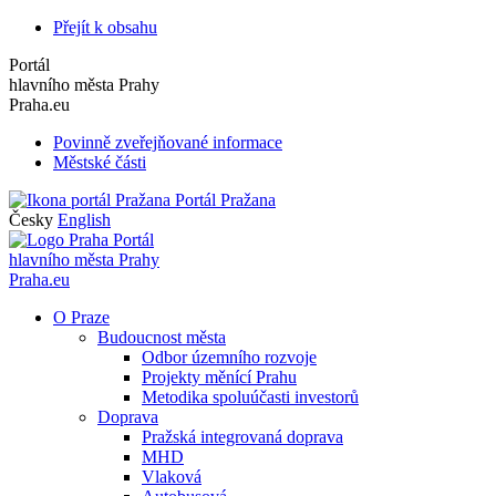
Přejít k obsahu
Portál
hlavního města Prahy
Praha.eu
Povinně zveřejňované informace
Městské části
Portál Pražana
Česky
English
Portál
hlavního města Prahy
Praha.eu
O Praze
Budoucnost města
Odbor územního rozvoje
Projekty měnící Prahu
Metodika spoluúčasti investorů
Doprava
Pražská integrovaná doprava
MHD
Vlaková