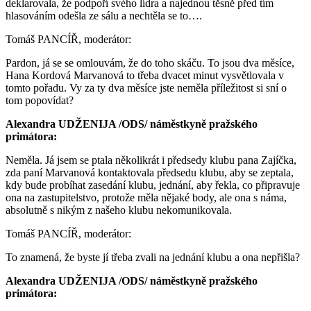
deklarovala, že podpoří svého lídra a najednou těsně před tím
hlasováním odešla ze sálu a nechtěla se to….
Tomáš PANCÍŘ, moderátor:
Pardon, já se se omlouvám, že do toho skáču. To jsou dva měsíce,
Hana Kordová Marvanová to třeba dvacet minut vysvětlovala v
tomto pořadu. Vy za ty dva měsíce jste neměla příležitost si sní o
tom popovídat?
Alexandra UDŽENIJA /ODS/ náměstkyně pražského
primátora:
Neměla. Já jsem se ptala několikrát i předsedy klubu pana Zajíčka,
zda paní Marvanová kontaktovala předsedu klubu, aby se zeptala,
kdy bude probíhat zasedání klubu, jednání, aby řekla, co připravuje
ona na zastupitelstvo, protože měla nějaké body, ale ona s náma,
absolutně s nikým z našeho klubu nekomunikovala.
Tomáš PANCÍŘ, moderátor:
To znamená, že byste jí třeba zvali na jednání klubu a ona nepřišla?
Alexandra UDŽENIJA /ODS/ náměstkyně pražského
primátora: