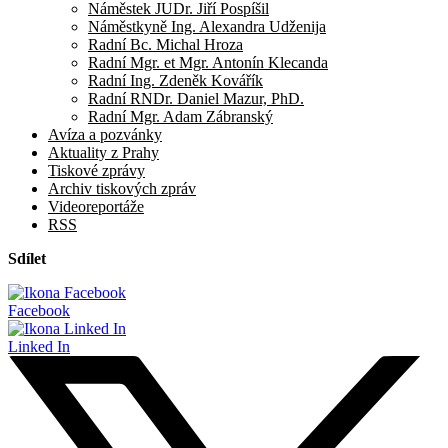
Náměstek JUDr. Jiří Pospíšil
Náměstkyně Ing. Alexandra Udženija
Radní Bc. Michal Hroza
Radní Mgr. et Mgr. Antonín Klecanda
Radní Ing. Zdeněk Kovářík
Radní RNDr. Daniel Mazur, PhD.
Radní Mgr. Adam Zábranský
Avíza a pozvánky
Aktuality z Prahy
Tiskové zprávy
Archiv tiskových zpráv
Videoreportáže
RSS
Sdílet
Facebook
Linked In