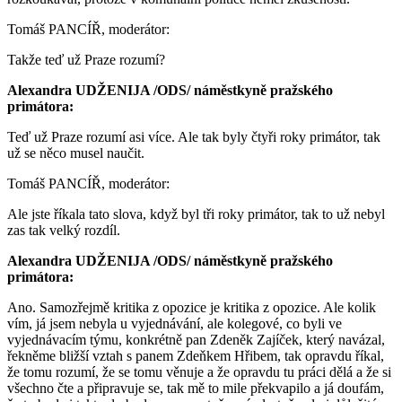
Tomáš PANCÍŘ, moderátor:
Takže teď už Praze rozumí?
Alexandra UDŽENIJA /ODS/ náměstkyně pražského
primátora:
Teď už Praze rozumí asi více. Ale tak byly čtyři roky primátor, tak
už se něco musel naučit.
Tomáš PANCÍŘ, moderátor:
Ale jste říkala tato slova, když byl tři roky primátor, tak to už nebyl
zas tak velký rozdíl.
Alexandra UDŽENIJA /ODS/ náměstkyně pražského
primátora:
Ano. Samozřejmě kritika z opozice je kritika z opozice. Ale kolik
vím, já jsem nebyla u vyjednávání, ale kolegové, co byli ve
vyjednávacím týmu, konkrétně pan Zdeněk Zajíček, který navázal,
řekněme bližší vztah s panem Zdeňkem Hřibem, tak opravdu říkal,
že tomu rozumí, že se tomu věnuje a že opravdu tu práci dělá a že si
všechno čte a připravuje se, tak mě to mile překvapilo a já doufám,