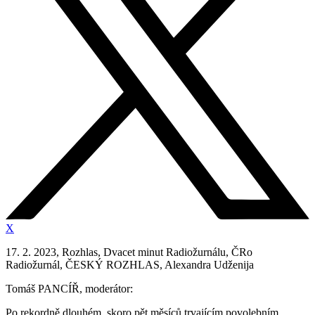
X
17. 2. 2023, Rozhlas, Dvacet minut Radiožurnálu, ČRo
Radiožurnál, ČESKÝ ROZHLAS, Alexandra Udženija
Tomáš PANCÍŘ, moderátor:
Po rekordně dlouhém, skoro pět měsíců trvajícím povolebním