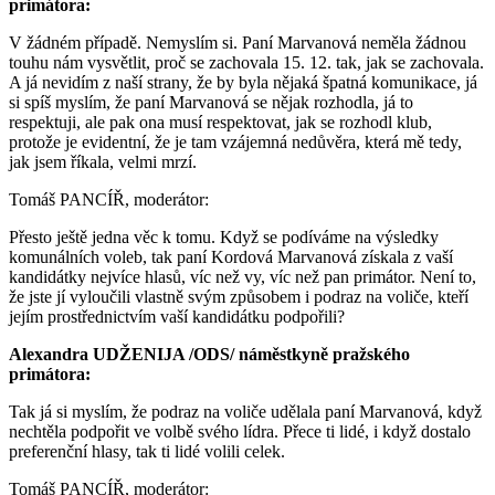
primátora:
V žádném případě. Nemyslím si. Paní Marvanová neměla žádnou
touhu nám vysvětlit, proč se zachovala 15. 12. tak, jak se zachovala.
A já nevidím z naší strany, že by byla nějaká špatná komunikace, já
si spíš myslím, že paní Marvanová se nějak rozhodla, já to
respektuji, ale pak ona musí respektovat, jak se rozhodl klub,
protože je evidentní, že je tam vzájemná nedůvěra, která mě tedy,
jak jsem říkala, velmi mrzí.
Tomáš PANCÍŘ, moderátor:
Přesto ještě jedna věc k tomu. Když se podíváme na výsledky
komunálních voleb, tak paní Kordová Marvanová získala z vaší
kandidátky nejvíce hlasů, víc než vy, víc než pan primátor. Není to,
že jste jí vyloučili vlastně svým způsobem i podraz na voliče, kteří
jejím prostřednictvím vaší kandidátku podpořili?
Alexandra UDŽENIJA /ODS/ náměstkyně pražského
primátora:
Tak já si myslím, že podraz na voliče udělala paní Marvanová, když
nechtěla podpořit ve volbě svého lídra. Přece ti lidé, i když dostalo
preferenční hlasy, tak ti lidé volili celek.
Tomáš PANCÍŘ, moderátor: