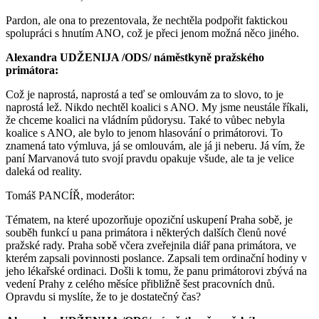
Pardon, ale ona to prezentovala, že nechtěla podpořit faktickou
spolupráci s hnutím ANO, což je přeci jenom možná něco jiného.
Alexandra UDŽENIJA /ODS/ náměstkyně pražského
primátora:
Což je naprostá, naprostá a teď se omlouvám za to slovo, to je
naprostá lež. Nikdo nechtěl koalici s ANO. My jsme neustále říkali,
že chceme koalici na vládním půdorysu. Také to vůbec nebyla
koalice s ANO, ale bylo to jenom hlasování o primátorovi. To
znamená tato výmluva, já se omlouvám, ale já ji neberu. Já vím, že
paní Marvanová tuto svojí pravdu opakuje všude, ale ta je velice
daleká od reality.
Tomáš PANCÍŘ, moderátor:
Tématem, na které upozorňuje opoziční uskupení Praha sobě, je
souběh funkcí u pana primátora i některých dalších členů nové
pražské rady. Praha sobě včera zveřejnila diář pana primátora, ve
kterém zapsali povinnosti poslance. Zapsali tem ordinační hodiny v
jeho lékařské ordinaci. Došli k tomu, že panu primátorovi zbývá na
vedení Prahy z celého měsíce přibližně šest pracovních dnů.
Opravdu si myslíte, že to je dostatečný čas?