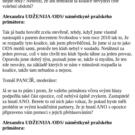
stejné řeky? Nehrozí, že ani tentokrát ta koalice nevydrží celé
volební období?
Alexandra UDŽENIJA /ODS/ náměstkyně pražského
primátora:
Tak já budu hovořit zcela otevřeně, tehdy, když jsme vlastně
nastoupili s panem docentem Svobodou v tom roce 2010 tak to, že
se rozpadly tyto koalice, tak jsem přesvědčená, že jsme si za to jako
ODS mohli sami, protože ten klub nebyl v souladu. Netáhnul za
jeden provaz, což v tuto chvíli ten klub Spolu táhne za jeden provaz.
Opravdu jsme dobrý tým, poznali jsme se, takže si myslím, že ten
zde nesváry, na základě kterých se nám v minulosti rozpadla ta
koalice, takže tam nebudou a nejsou.
Tomáš PANCÍŘ, moderátor:
Já se na to ptám i proto, že vašeho primátora včera svými hlasy
podpořila také část opozice, což nebývá úplně zvykem. Zastupitelé
za hnutí ANO. Berete to od nich jako vzkaz, že pokud byste měli
problém se svými koaličními partnery, že je hnutí ANO s opozice
připraveno vám pomoci s jejich přehlasováním?
Alexandra UDŽENIJA /ODS/ náměstkyně pražského
primátora: