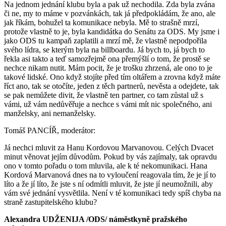
Na jednom jednání klubu byla a pak už nechodila. Zda byla zvána
či ne, my to máme v pozvánkách, tak já předpokládám, že ano, ale
jak říkám, bohužel ta komunikace nebyla. Mě to strašně mrzí,
protože vlastně to je, byla kandidátka do Senátu za ODS. My jsme i
jako ODS tu kampaň zaplatili a mrzí mě, že vlastně nepodpořila
svého lídra, se kterým byla na billboardu. Já bych to, já bych to
řekla asi takto a teď samozřejmě ona přemýšlí o tom, že prostě se
nechce nikam nutit. Mám pocit, že je trošku zhrzená, ale ono to je
takové lidské. Ono když stojíte před tím oltářem a zrovna když máte
říct ano, tak se otočíte, jeden z těch partnerů, nevěsta a odejdete, tak
se pak nemůžete divit, že vlastně ten partner, co tam zůstal už s
vámi, už vám nedůvěřuje a nechce s vámi mít nic společného, ani
manželsky, ani nemanželsky.
Tomáš PANCÍŘ, moderátor:
Já nechci mluvit za Hanu Kordovou Marvanovou. Celých Dvacet
minut věnovat jejím důvodům. Pokud by vás zajímaly, tak opravdu
ono v tomto pořadu o tom mluvila, ale k té nekomunikaci. Hana
Kordová Marvanová dnes na to vyloučení reagovala tím, že je jí to
líto a že jí líto, že jste s ní odmítli mluvit, že jste jí neumožnili, aby
vám své jednání vysvětlila. Není v té komunikaci tedy spíš chyba na
straně zastupitelského klubu?
Alexandra UDŽENIJA /ODS/ náměstkyně pražského