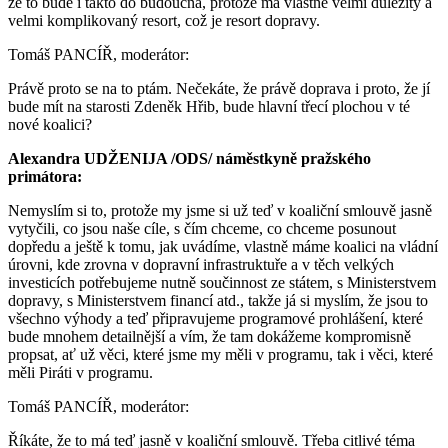
že to bude i takto do budoucna, protože má vlastně velmi důležitý a
velmi komplikovaný resort, což je resort dopravy.
Tomáš PANCÍŘ, moderátor:
Právě proto se na to ptám. Nečekáte, že právě doprava i proto, že jí
bude mít na starosti Zdeněk Hřib, bude hlavní třecí plochou v té
nové koalici?
Alexandra UDŽENIJA /ODS/ náměstkyně pražského
primátora:
Nemyslím si to, protože my jsme si už teď v koaliční smlouvě jasně
vytyčili, co jsou naše cíle, s čím chceme, co chceme posunout
dopředu a ještě k tomu, jak uvádíme, vlastně máme koalici na vládní
úrovni, kde zrovna v dopravní infrastruktuře a v těch velkých
investicích potřebujeme nutně součinnost ze státem, s Ministerstvem
dopravy, s Ministerstvem financí atd., takže já si myslím, že jsou to
všechno výhody a teď připravujeme programové prohlášení, které
bude mnohem detailnější a vím, že tam dokážeme kompromisně
propsat, ať už věci, které jsme my měli v programu, tak i věci, které
měli Piráti v programu.
Tomáš PANCÍŘ, moderátor:
Říkáte, že to má teď jasně v koaliční smlouvě. Třeba citlivé téma