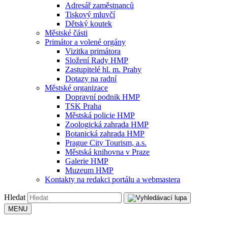
Adresář zaměstnanců
Tiskový mluvčí
Dětský koutek
Městské části
Primátor a volené orgány
Vizitka primátora
Složení Rady HMP
Zastupitelé hl. m. Prahy
Dotazy na radní
Městské organizace
Dopravní podnik HMP
TSK Praha
Městská policie HMP
Zoologická zahrada HMP
Botanická zahrada HMP
Prague City Tourism, a.s.
Městská knihovna v Praze
Galerie HMP
Muzeum HMP
Kontakty na redakci portálu a webmastera
Hledat
MENU