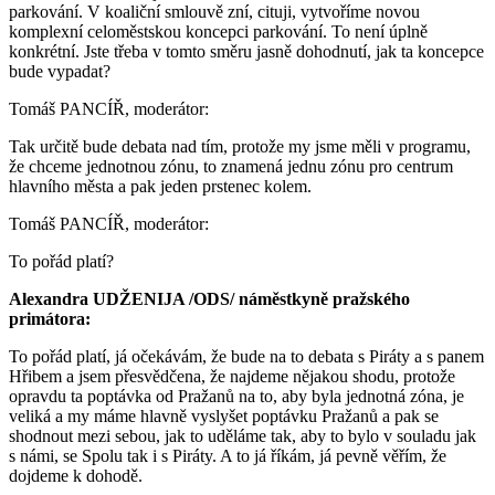
parkování. V koaliční smlouvě zní, cituji, vytvoříme novou
komplexní celoměstskou koncepci parkování. To není úplně
konkrétní. Jste třeba v tomto směru jasně dohodnutí, jak ta koncepce
bude vypadat?
Tomáš PANCÍŘ, moderátor:
Tak určitě bude debata nad tím, protože my jsme měli v programu,
že chceme jednotnou zónu, to znamená jednu zónu pro centrum
hlavního města a pak jeden prstenec kolem.
Tomáš PANCÍŘ, moderátor:
To pořád platí?
Alexandra UDŽENIJA /ODS/ náměstkyně pražského
primátora:
To pořád platí, já očekávám, že bude na to debata s Piráty a s panem
Hřibem a jsem přesvědčena, že najdeme nějakou shodu, protože
opravdu ta poptávka od Pražanů na to, aby byla jednotná zóna, je
veliká a my máme hlavně vyslyšet poptávku Pražanů a pak se
shodnout mezi sebou, jak to uděláme tak, aby to bylo v souladu jak
s námi, se Spolu tak i s Piráty. A to já říkám, já pevně věřím, že
dojdeme k dohodě.