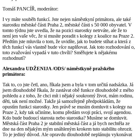
Tomáš PANCÍŘ, moderátor:
I vy máte souběh funkcí. Jste nejen náměstkyní primátora, ale také
starostku městské části Praha 2, městské části s 50 000 obyvatel. V
tomto týdnu jste uvedla, že na pozici starostky netrváte, ale že to
není jen vaše věc, že si musíte poradit s kolegy z koalice na Praze 2.
Předtím jste mluvila o tom, že uvidíte, jak to budete stíhat a která z
těch funkcí vás vlastně bude více naplňovat. Jak toto rozhodování o,
toto zvažování vypadá v tuto chvíli? Směřujete k nějakému
rozhodnutí?
Alexandra UDŽENIJA /ODS/ náměstkyně pražského
primátora:
Tak to, co jste četl, ano, říkala jsem a byla v tom určitá nadsázka. Já
jsem dlouhodobě říkala, že zastávat obě funkce dlouhodobě z mého
pohledu a z toho, že chci mít i nějaký soukromý život, mám rodinu,
děti, tak není možné. Takže já samozřejmě předpokládám, že
opustím funkci starostky. Jen právě se musím domluvit s kolegy na
Praze 2, kdy tak učiníme, komu předám svoji práci, svojí agendou.
Kdo bude budoucí starosta nebo starostka? Musíme se domluvit.
Městská část Praha 2 je stabilní městská část a já bych nechtěla ze
dne na den nějakým mým unáhleným krokem tuto stabilitu ohrozit.
To je jediný důvod. Ale opravdu dlouhodobě neplánuju vykonávat