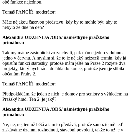
obě funkce najednou.
Tomáš PANCÍŘ, moderátor:
Máte nějakou časovou představu, kdy by to mohlo být, aby to
nebylo ze dne na den?
Alexandra UDŽENIJA /ODS/ náměstkyně pražského
primátora:
Tak my máme zastupitelstvo za chvíli, pak máme jedno v dubnu a
jedno v červnu. A myslím si, že to je nějaký nejzazší termín, kdy já
opustím funkci starostky, protože mám ještě na Praze 2 rozjeté dva
projekty, který bych ráda dotáhla do konce, protože jsem je slíbila
občanům Prahy 2.
Tomáš PANCÍŘ, moderátor:
Předpokládám, že jeden z nich je domov pro seniory s výhledem na
Pražský hrad. Ten 2. je jaký?
Alexandra UDŽENIJA /ODS/ náměstkyně pražského
primátora:
Ne, ne, ne, ten už běží a tam to předává, protože samozřejmě teď
získáváme územní rozhodnutí, stavební povolení, takže to už je v