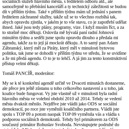
sociálních služeb hlavního města, s ředitelem odboru atd., ale
samozřejmě to přebírání kanceláří a ty technický záležitosti se budou
dít v příštím týdnu. Také v příštím týdnu mám už jednání s panem
ředitelem záchranné služby, takže už se to všechno rozbíhá tak,
abych opravdu zjistila, v jakém je to vše stavu, co je zapotřebí udělat
ihned. Jaké jsou tedy plány, programy, vize. I když musím říct, a za
to strašně moc děkuji. Oslovila mě bývalá paní radní Johnová
minulém týdnu a seděli jsme spolu opravdu dlouho a předala mi
agendu, takže za to její já mockrát děkuju. A to samý pan Adam
Zábranský, který měl za Piráty, který měl v minulosti bytovou
politiku, tak jsme se dohodli v příštím týdnu ve středu, že se uvidíme
a že mi předá agendu. O to je to lehčí. A já jim za tento konstruktivní
přístup velmi děkuji.
Tomáš PANCÍŘ, moderátor:
My se k té konkrétní agendě určitě ve Dvaceti minutách dostaneme,
ale přece jen ještě zůstanu u toho celkového nastavení a u toho, jak
koalice bude fungovat. Vy jste vlastně už v minulosti byla radní
hlavního města ve volební období 2010 až 2014. Tehdy se vedení
města dvakrát měnilo. Nejdříve jste vládli jako ODS se sociální
demokracií, po roce jste vyměnili koaličního partnera. Vládli jste
spolu s TOP 09 a potom naopak TOP 09 vyměnila vás a vládla s
podporou sociálních demokratů. Tehdy byl primátorem za ODS
současný primátor Bohuslav Svoboda. Nevstupujete podruhé do