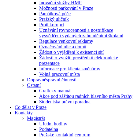
Inovační služby HMP
Možnosti parkování v Praze
Památková péče
Pražský uličník
Proti korupci
Uznávání rovnocennosti a nostrifikace
vysvědčení vydaných zahraničními školami
Regulace venkovní reklamy
Označování ulic a domů
Žádost o vyjádření k existenci sítí
Žádosti o využití prostředků elektronické
prezentace
Informace pro klienta směnárny
Volná pracovní místa
Dopravněsprávní činnosti
Ostatní
Grafický manuál
Akce pod záštitou radních hlavního města Prahy
Studentská právní poradna
Co dělat v Praze
Kontakty
Magistrát
Úřední hodiny
Podatelna
Pražské kontaktní centrum