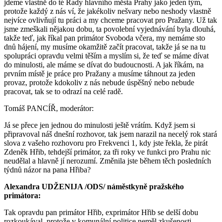
jdeme vlastně do té Rady hlavního města Prahy jako jeden tým,
protože každý z nás ví, že jakékoliv nešvary nebo neshody vlastně
nejvíce ovlivňují tu práci a my chceme pracovat pro Pražany. Už tak
jsme zmeškali nějakou dobu, ta povolební vyjednávání byla dlouhá,
takže teď, jak říkal pan primátor Svoboda včera, my nemáme sto
dnů hájení, my musíme okamžitě začít pracovat, takže já se na tu
spolupráci opravdu velmi těším a myslím si, že teď se máme dívat
do minulosti, ale máme se dívat do budoucnosti. A jak říkám, na
prvním místě je práce pro Pražany a musíme táhnout za jeden
provaz, protože kdokoliv z nás nebude úspěšný nebo nebude
pracovat, tak se to odrazí na celé radě.
Tomáš PANCÍŘ, moderátor:
Já se přece jen jednou do minulosti ještě vrátím. Když jsem si
připravoval náš dnešní rozhovor, tak jsem narazil na necelý rok stará
slova z vašeho rozhovoru pro Frekvenci 1, kdy jste řekla, že pirát
Zdeněk Hřib, tehdejší primátor, za tři roky ve funkci pro Prahu nic
neudělal a hlavně jí nerozumí. Změnila jste během těch posledních
týdnů názor na pana Hřiba?
Alexandra UDŽENIJA /ODS/ náměstkyně pražského
primát
o
ra:
Tak opravdu pan primátor Hřib, exprimátor Hřib se delší dobu
rozkoukával, protože v komunální politice neměl zkušenosti.