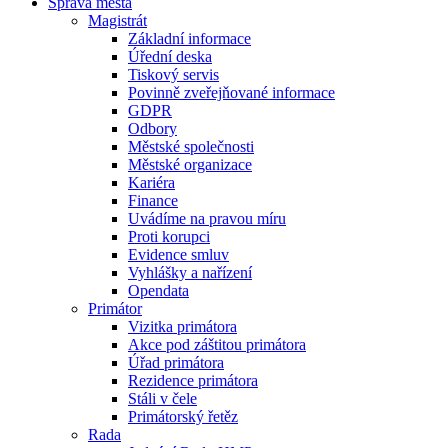
Správa města
Magistrát
Základní informace
Úřední deska
Tiskový servis
Povinně zveřejňované informace
GDPR
Odbory
Městské společnosti
Městské organizace
Kariéra
Finance
Uvádíme na pravou míru
Proti korupci
Evidence smluv
Vyhlášky a nařízení
Opendata
Primátor
Vizitka primátora
Akce pod záštitou primátora
Úřad primátora
Rezidence primátora
Stáli v čele
Primátorský řetěz
Rada