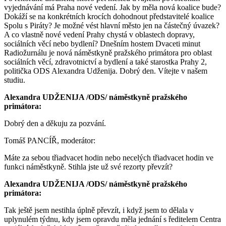
vyjednávání má Praha nové vedení. Jak by měla nová koalice bude?
Dokáží se na konkrétních krocích dohodnout představitelé koalice
Spolu s Piráty? Je možné vést hlavní město jen na částečný úvazek?
A co vlastně nové vedení Prahy chystá v oblastech dopravy,
sociálních věcí nebo bydlení? Dnešním hostem Dvaceti minut
Radiožurnálu je nová náměstkyně pražského primátora pro oblast
sociálních věcí, zdravotnictví a bydlení a také starostka Prahy 2,
politička ODS Alexandra Udženija. Dobrý den. Vítejte v našem
studiu.
Alexandra UDŽENIJA /ODS/ náměstkyně pražského
primátora:
Dobrý den a děkuju za pozvání.
Tomáš PANCÍŘ, moderátor:
Máte za sebou třiadvacet hodin nebo necelých třiadvacet hodin ve
funkci náměstkyně. Stihla jste už své rezorty převzít?
Alexandra UDŽENIJA /ODS/ náměstkyně pražského
primátora:
Tak ještě jsem nestihla úplně převzít, i když jsem to dělala v
uplynulém týdnu, kdy jsem opravdu měla jednání s ředitelem Centra