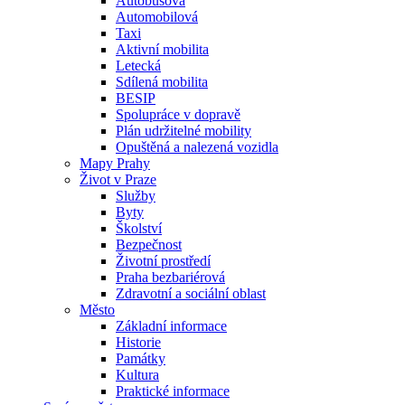
Autobusová
Automobilová
Taxi
Aktivní mobilita
Letecká
Sdílená mobilita
BESIP
Spolupráce v dopravě
Plán udržitelné mobility
Opuštěná a nalezená vozidla
Mapy Prahy
Život v Praze
Služby
Byty
Školství
Bezpečnost
Životní prostředí
Praha bezbariérová
Zdravotní a sociální oblast
Město
Základní informace
Historie
Památky
Kultura
Praktické informace