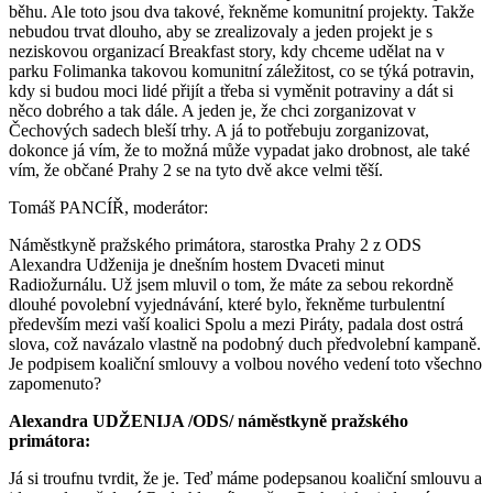
běhu. Ale toto jsou dva takové, řekněme komunitní projekty. Takže
nebudou trvat dlouho, aby se zrealizovaly a jeden projekt je s
neziskovou organizací Breakfast story, kdy chceme udělat na v
parku Folimanka takovou komunitní záležitost, co se týká potravin,
kdy si budou moci lidé přijít a třeba si vyměnit potraviny a dát si
něco dobrého a tak dále. A jeden je, že chci zorganizovat v
Čechových sadech bleší trhy. A já to potřebuju zorganizovat,
dokonce já vím, že to možná může vypadat jako drobnost, ale také
vím, že občané Prahy 2 se na tyto dvě akce velmi těší.
Tomáš PANCÍŘ, moderátor:
Náměstkyně pražského primátora, starostka Prahy 2 z ODS
Alexandra Udženija je dnešním hostem Dvaceti minut
Radiožurnálu. Už jsem mluvil o tom, že máte za sebou rekordně
dlouhé povolební vyjednávání, které bylo, řekněme turbulentní
především mezi vaší koalici Spolu a mezi Piráty, padala dost ostrá
slova, což navázalo vlastně na podobný duch předvolební kampaně.
Je podpisem koaliční smlouvy a volbou nového vedení toto všechno
zapomenuto?
Alexandra UDŽENIJA /ODS/ náměstkyně pražského
primátora:
Já si troufnu tvrdit, že je. Teď máme podepsanou koaliční smlouvu a