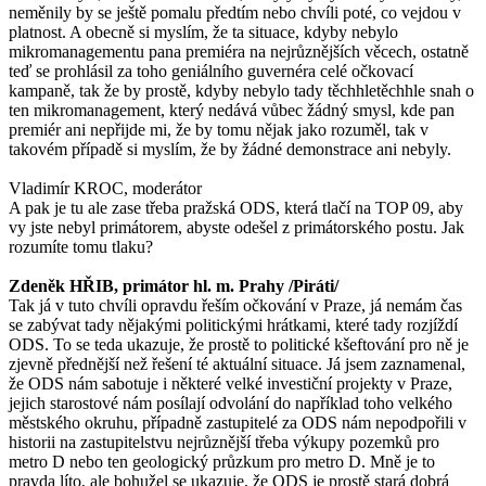
neměnily by se ještě pomalu předtím nebo chvíli poté, co vejdou v
platnost. A obecně si myslím, že ta situace, kdyby nebylo
mikromanagementu pana premiéra na nejrůznějších věcech, ostatně
teď se prohlásil za toho geniálního guvernéra celé očkovací
kampaně, tak že by prostě, kdyby nebylo tady těchhletěchhle snah o
ten mikromanagement, který nedává vůbec žádný smysl, kde pan
premiér ani nepřijde mi, že by tomu nějak jako rozuměl, tak v
takovém případě si myslím, že by žádné demonstrace ani nebyly.
Vladimír KROC, moderátor
A pak je tu ale zase třeba pražská ODS, která tlačí na TOP 09, aby
vy jste nebyl primátorem, abyste odešel z primátorského postu. Jak
rozumíte tomu tlaku?
Zdeněk HŘIB, primátor hl. m. Prahy /Piráti/
Tak já v tuto chvíli opravdu řeším očkování v Praze, já nemám čas
se zabývat tady nějakými politickými hrátkami, které tady rozjíždí
ODS. To se teda ukazuje, že prostě to politické kšeftování pro ně je
zjevně přednější než řešení té aktuální situace. Já jsem zaznamenal,
že ODS nám sabotuje i některé velké investiční projekty v Praze,
jejich starostové nám posílají odvolání do například toho velkého
městského okruhu, případně zastupitelé za ODS nám nepodpořili v
historii na zastupitelstvu nejrůznější třeba výkupy pozemků pro
metro D nebo ten geologický průzkum pro metro D. Mně je to
pravda líto, ale bohužel se ukazuje, že ODS je prostě stará dobrá