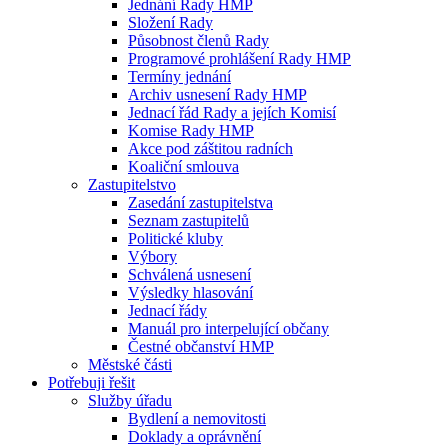
Jednání Rady HMP
Složení Rady
Působnost členů Rady
Programové prohlášení Rady HMP
Termíny jednání
Archiv usnesení Rady HMP
Jednací řád Rady a jejích Komisí
Komise Rady HMP
Akce pod záštitou radních
Koaliční smlouva
Zastupitelstvo
Zasedání zastupitelstva
Seznam zastupitelů
Politické kluby
Výbory
Schválená usnesení
Výsledky hlasování
Jednací řády
Manuál pro interpelující občany
Čestné občanství HMP
Městské části
Potřebuji řešit
Služby úřadu
Bydlení a nemovitosti
Doklady a oprávnění