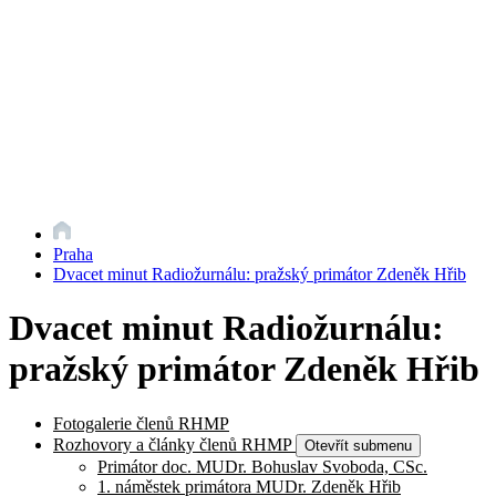
Praha
Dvacet minut Radiožurnálu: pražský primátor Zdeněk Hřib
Dvacet minut Radiožurnálu:
pražský primátor Zdeněk Hřib
Fotogalerie členů RHMP
Rozhovory a články členů RHMP
Otevřít submenu
Primátor doc. MUDr. Bohuslav Svoboda, CSc.
1. náměstek primátora MUDr. Zdeněk Hřib