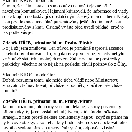
Vladimír KROC, moderátor
Čím to, že státní správa a samospráva neumějí zjevně příliš
navzájem komunikovat. Hejtmani kritizovali, že informace od vlády
se ke krajům nedostávají s dostatečným časovým předstihem. Někdy
jsou prý dokonce mediálně prezentovány ještě předtím, než jsou
prodiskutovány s kraji. Ostatně vy jste před uvedl příklad, proč to
tak podle vás je?
Zdeněk HŘIB, primátor hl. m. Prahy /Piráti/
No já už jsem zmiňoval. Ten důvod je primárně naprostá absence
jakéhokoliv plánování. To, že jakoby v první vlně, že tedy nebylo
ve Správě státních hmotných rezerv žádné ochranné prostředky
prakticky, všechno se to nějak na poslední chvíli pořizovalo z Číny.
Vladimír KROC, moderátor
Dobrá, rozumím tomu, ale nejde třeba vládě nebo Ministerstvu
zdravotnictví navrhovat, přicházet s podněty, snažit se předcházet
tomuto?
Zdeněk HŘIB, primátor hl. m. Prahy /Piráti/
Já tomu rozumím, ale to my všechno děláme, tak my pošleme ty
připomínky, ty jsme poslali minulý týden, k té národní očkovací
strategii, z nich prostě některé zohledněny nejsou, když se ptáme na
ty klíčové otázky, jako třeba, kdy bude tedy možné naočkovat toho
prvního seniora přes ten rezervační systém, odpověď vlastně