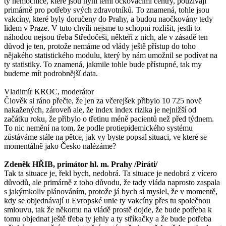
ty nemocnice, které jsou nyní těmi očkovacími centry, používají
primárně pro potřeby svých zdravotníků. To znamená, tohle jsou
vakcíny, které byly doručeny do Prahy, a budou naočkovány tedy
lidem v Praze. V tuto chvíli nejsme to schopni rozlišit, jestli to
náhodou nejsou třeba Středočeši, někteří z nich, ale v zásadě ten
důvod je ten, protože nemáme od vlády ještě přístup do toho
nějakého statistického modulu, který by nám umožnil se podívat na
ty statistiky. To znamená, jakmile tohle bude přístupné, tak my
budeme mít podrobnější data.
Vladimír KROC, moderátor
Člověk si ráno přečte, že jen za včerejšek přibylo 10 725 nově
nakažených, zároveň ale, že index index rizika je nejnižší od
začátku roku, že přibylo o třetinu méně pacientů než před týdnem.
To nic nemění na tom, že podle protiepidemického systému
zůstáváme stále na pětce, jak vy byste popsal situaci, ve které se
momentálně jako Česko nalézáme?
Zdeněk HŘIB, primátor hl. m. Prahy /Piráti/
Tak ta situace je, řekl bych, nedobrá. Ta situace je nedobrá z vícero
důvodů, ale primárně z toho důvodu, že tady vláda naprosto zaspala
s jakýmkoliv plánováním, protože já bych si myslel, že v momentě,
kdy se objednávají u Evropské unie ty vakcíny přes tu společnou
smlouvu, tak že někomu na vládě prostě dojde, že bude potřeba k
tomu objednat ještě třeba ty jehly a ty stříkačky a že bude potřeba