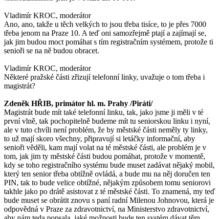
Vladimír KROC, moderátor
Ano, ano, takže u těch velkých to jsou třeba tisíce, to je přes 7000
třeba jenom na Praze 10. A teď oni samozřejmě ptají a zajímají se,
jak jim budou moct pomáhat s tím registračním systémem, protože ti
senioři se na ně budou obracet.
Vladimír KROC, moderátor
Některé pražské části zřizují telefonní linky, uvažuje o tom třeba i
magistrát?
Zdeněk HŘIB, primátor hl. m. Prahy /Piráti/
Magistrát bude mít také telefonní linku, tak, jako jsme ji měli v té
první vlně, tak pochopitelně budeme mít tu seniorskou linku i nyní,
ale v tuto chvíli není problém, že by městské části neměly ty linky,
to už mají skoro všechny, připravují si letáčky informační, aby
senioři věděli, kam mají volat na té městské části, ale problém je v
tom, jak jim ty městské části budou pomáhat, protože v momentě,
kdy se toho registračního systému bude muset zadávat nějaký mobil,
který ten senior třeba obtížně ovládá, a bude mu na něj doručen ten
PIN, tak to bude velice obtížné, nějakým způsobem tomu seniorovi
takhle jako po drátě asistovat z té městské části. To znamená, my teď
bude muset se obrátit znovu s paní radní Milenou Johnovou, která je
odpovědná v Praze za zdravotnictví, na Ministerstvo zdravotnictví,
aby nám teda popsala, jaké možnosti bude ten systém dávat těm