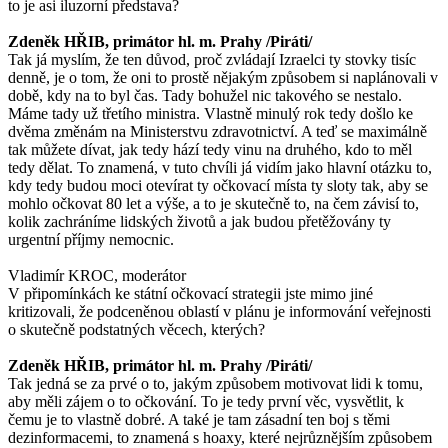
to je asi iluzorní představa?
Zdeněk HŘIB, primátor hl. m. Prahy /Piráti/
Tak já myslím, že ten důvod, proč zvládají Izraelci ty stovky tisíc
denně, je o tom, že oni to prostě nějakým způsobem si naplánovali v
době, kdy na to byl čas. Tady bohužel nic takového se nestalo.
Máme tady už třetího ministra. Vlastně minulý rok tedy došlo ke
dvěma změnám na Ministerstvu zdravotnictví. A teď se maximálně
tak můžete dívat, jak tedy hází tedy vinu na druhého, kdo to měl
tedy dělat. To znamená, v tuto chvíli já vidím jako hlavní otázku to,
kdy tedy budou moci otevírat ty očkovací místa ty sloty tak, aby se
mohlo očkovat 80 let a výše, a to je skutečně to, na čem závisí to,
kolik zachráníme lidských životů a jak budou přetěžovány ty
urgentní příjmy nemocnic.
Vladimír KROC, moderátor
V připomínkách ke státní očkovací strategii jste mimo jiné
kritizovali, že podceněnou oblastí v plánu je informování veřejnosti
o skutečně podstatných věcech, kterých?
Zdeněk HŘIB, primátor hl. m. Prahy /Piráti/
Tak jedná se za prvé o to, jakým způsobem motivovat lidi k tomu,
aby měli zájem o to očkování. To je tedy první věc, vysvětlit, k
čemu je to vlastně dobré. A také je tam zásadní ten boj s těmi
dezinformacemi, to znamená s hoaxy, které nejrůznějším způsobem