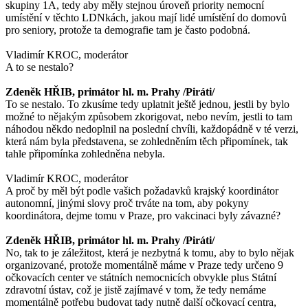
skupiny 1A, tedy aby měly stejnou úroveň priority nemocní
umístění v těchto LDNkách, jakou mají lidé umístění do domovů
pro seniory, protože ta demografie tam je často podobná.
Vladimír KROC, moderátor
A to se nestalo?
Zdeněk HŘIB, primátor hl. m. Prahy /Piráti/
To se nestalo. To zkusíme tedy uplatnit ještě jednou, jestli by bylo
možné to nějakým způsobem zkorigovat, nebo nevím, jestli to tam
náhodou někdo nedoplnil na poslední chvíli, každopádně v té verzi,
která nám byla představena, se zohledněním těch připomínek, tak
tahle připomínka zohledněna nebyla.
Vladimír KROC, moderátor
A proč by měl být podle vašich požadavků krajský koordinátor
autonomní, jinými slovy proč trváte na tom, aby pokyny
koordinátora, dejme tomu v Praze, pro vakcinaci byly závazné?
Zdeněk HŘIB, primátor hl. m. Prahy /Piráti/
No, tak to je záležitost, která je nezbytná k tomu, aby to bylo nějak
organizované, protože momentálně máme v Praze tedy určeno 9
očkovacích center ve státních nemocnicích obvykle plus Státní
zdravotní ústav, což je jistě zajímavé v tom, že tedy nemáme
momentálně potřebu budovat tady nutně další očkovací centra,