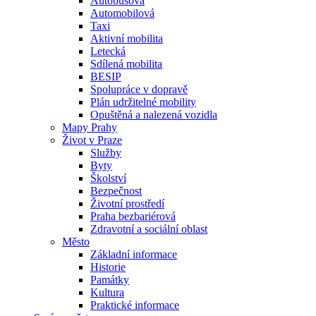
Autobusová
Automobilová
Taxi
Aktivní mobilita
Letecká
Sdílená mobilita
BESIP
Spolupráce v dopravě
Plán udržitelné mobility
Opuštěná a nalezená vozidla
Mapy Prahy
Život v Praze
Služby
Byty
Školství
Bezpečnost
Životní prostředí
Praha bezbariérová
Zdravotní a sociální oblast
Město
Základní informace
Historie
Památky
Kultura
Praktické informace