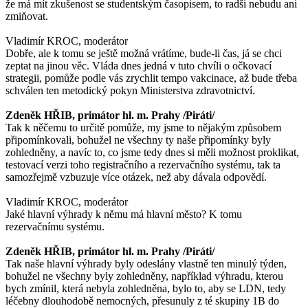
že má mít zkušenost se studentským časopisem, to radši nebudu ani
zmiňovat.
Vladimír KROC, moderátor
Dobře, ale k tomu se ještě možná vrátíme, bude-li čas, já se chci
zeptat na jinou věc. Vláda dnes jedná v tuto chvíli o očkovací
strategii, pomůže podle vás zrychlit tempo vakcinace, až bude třeba
schválen ten metodický pokyn Ministerstva zdravotnictví.
Zdeněk HŘIB, primátor hl. m. Prahy /Piráti/
Tak k něčemu to určitě pomůže, my jsme to nějakým způsobem
připomínkovali, bohužel ne všechny ty naše připomínky byly
zohledněny, a navíc to, co jsme tedy dnes si měli možnost proklikat,
testovací verzi toho registračního a rezervačního systému, tak ta
samozřejmě vzbuzuje více otázek, než aby dávala odpovědí.
Vladimír KROC, moderátor
Jaké hlavní výhrady k němu má hlavní město? K tomu
rezervačnímu systému.
Zdeněk HŘIB, primátor hl. m. Prahy /Piráti/
Tak naše hlavní výhrady byly odeslány vlastně ten minulý týden,
bohužel ne všechny byly zohledněny, například výhradu, kterou
bych zmínil, která nebyla zohledněna, bylo to, aby se LDN, tedy
léčebny dlouhodobě nemocných, přesunuly z té skupiny 1B do