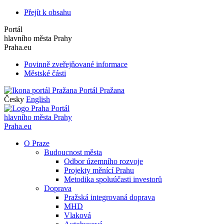
Přejít k obsahu
Portál
hlavního města Prahy
Praha.eu
Povinně zveřejňované informace
Městské části
Portál Pražana
Česky
English
Portál
hlavního města Prahy
Praha.eu
O Praze
Budoucnost města
Odbor územního rozvoje
Projekty měnící Prahu
Metodika spoluúčasti investorů
Doprava
Pražská integrovaná doprava
MHD
Vlaková