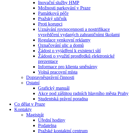
Inovační služby HMP
Možnosti parkování v Praze
Památková péče
Pražský uličník
Proti korupci
Uznávání rovnocennosti a nostrifikace
vysvědčení vydaných zahraničními školami
Regulace venkovní reklamy
Označování ulic a domů
Žádost o vyjádření k existenci sítí
Žádosti o využití prostředků elektronické
prezentace
Informace pro klienta směnárny
Volná pracovní místa
Dopravněsprávní činnosti
Ostatní
Grafický manuál
Akce pod záštitou radních hlavního města Prahy
Studentská právní poradna
Co dělat v Praze
Kontakty
Magistrát
Úřední hodiny
Podatelna
Pražské kontaktní centrum