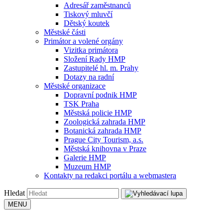
Adresář zaměstnanců
Tiskový mluvčí
Dětský koutek
Městské části
Primátor a volené orgány
Vizitka primátora
Složení Rady HMP
Zastupitelé hl. m. Prahy
Dotazy na radní
Městské organizace
Dopravní podnik HMP
TSK Praha
Městská policie HMP
Zoologická zahrada HMP
Botanická zahrada HMP
Prague City Tourism, a.s.
Městská knihovna v Praze
Galerie HMP
Muzeum HMP
Kontakty na redakci portálu a webmastera
Hledat
MENU