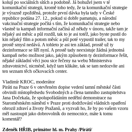
kolují po sociálních sítích a podobně. Já bohužel jsem v té
komunikační strategii, kromě toho tedy, že ta komunikační strategie
je výrazně zpožděná, protože první dávka byla tady v České
republice podána 27. 12., pokud si dobře pamatuju, a národní
vakcinační strategie počítá s tím, že komunikační strategie nebo
vlastně ta kampaň informační začíná až někdy v únoru, takže tam je
nějaký asi měsíc a půl rozdíl, tak to je asi totéž, jako byste pustil do
kin nějaký film a potom měsíc a půl poté vypustil trailer, tak to my
prostě smysl nedává. A tohleto je asi ten základ, prostě už ty
dezinformace se šíří nyní. A prostě tady neexistuje žádná jednotná
kampaň nebo možnost jako, jakým způsobem ty dezinformace řešit,
nějaké základní věci jsou sice řečeny na webu Ministerstva
zdravotnictví, nicméně, když tam klikáte, tak se tam nedozvíte ani
ten seznam těch očkovacích center.
Vladimír KROC, moderátor
Piráti na Praze 6 v otevřeném dopise vedení tamní městské části
obvinili místopředsedu Svobodných a člena tamního zastupitelstva
Jana Dočekala, že spolupořádáním nedělní demonstrace na
Staroměstském náměstí v Praze proti dodržování vládních opatření
ohrozil zdraví a životy Pražanů, a vyzvali ho, že by po vašem vzoru
měl nastoupit jako dobrovolník do nemocnice, máte k tomu
komentář?
Zdeněk HŘIB, primátor hl. m. Prahy /Piráti/