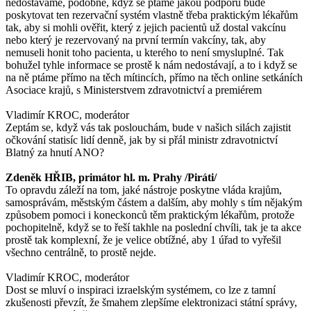
nedostáváme, podobně, když se ptáme jakou podporu bude
poskytovat ten rezervační systém vlastně třeba praktickým lékařům
tak, aby si mohli ověřit, který z jejich pacientů už dostal vakcínu
nebo který je rezervovaný na první termín vakcíny, tak, aby
nemuseli honit toho pacienta, u kterého to není smysluplné. Tak
bohužel tyhle informace se prostě k nám nedostávají, a to i když se
na ně ptáme přímo na těch mítincích, přímo na těch online setkáních
Asociace krajů, s Ministerstvem zdravotnictví a premiérem
Vladimír KROC, moderátor
Zeptám se, když vás tak poslouchám, bude v našich silách zajistit
očkování statisíc lidí denně, jak by si přál ministr zdravotnictví
Blatný za hnutí ANO?
Zdeněk HŘIB, primátor hl. m. Prahy /Piráti/
To opravdu záleží na tom, jaké nástroje poskytne vláda krajům,
samosprávám, městským částem a dalším, aby mohly s tím nějakým
způsobem pomoci i koneckonců těm praktickým lékařům, protože
pochopitelně, když se to řeší takhle na poslední chvíli, tak je ta akce
prostě tak komplexní, že je velice obtížné, aby 1 úřad to vyřešil
všechno centrálně, to prostě nejde.
Vladimír KROC, moderátor
Dost se mluví o inspiraci izraelským systémem, co lze z tamní
zkušenosti převzít, že šmahem zlepšíme elektronizaci státní správy,