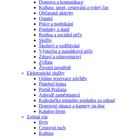
Doprava a komunikace
Kultura, sport, cestování a volný čas
Občanské aktivity
Ostatní
Práce a podnikání
Poplatky a daně
Rodina a sociální péče
Služby
Školství a vzdělávání
Výstavba a památková péče
Zdraví a zdravotnictví
Zvířata
Životní prostředí
Elektronické služby
Online rezervace návštěv
Platební brána
Portál Pražana
Adresář zaměstnanců
Kalkulačka místního poplatku za odpad
Dopravní situace a kamery on-line
Katalog firem
Zajímá vás
Byty
Cestovní ruch
Kultura