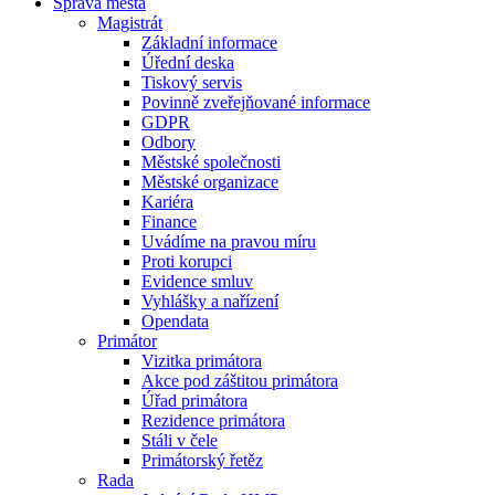
Správa města
Magistrát
Základní informace
Úřední deska
Tiskový servis
Povinně zveřejňované informace
GDPR
Odbory
Městské společnosti
Městské organizace
Kariéra
Finance
Uvádíme na pravou míru
Proti korupci
Evidence smluv
Vyhlášky a nařízení
Opendata
Primátor
Vizitka primátora
Akce pod záštitou primátora
Úřad primátora
Rezidence primátora
Stáli v čele
Primátorský řetěz
Rada