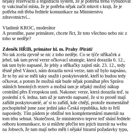
nějaký rezervační a registrační systém, že je potřeba třeba vybudovat
ty vakcinační místa, že je potřeba nějak začít mluvit s kraji, že je
potřeba mít třeba ředitele komunikace na Ministerstvu
zdravotnictví...
Vladimír KROC, moderátor
A promiňte, pane primátore, chcete říct, že toto všechno nebo nic z
toho se neděje?
Zdeněk HŘIB, primátor hl. m. Prahy /Piráti/
No tak zcela zjevně se nic z toho neděje. Co se týče stříkaček a
jehel, tak tam první verze očkovací strategie, která dorazila 6. 12.,
tak tam bylo napsané, že jehly a stříkačky zajistí stát. 23. 12., tedy
těsně před Vánoci, nám dorazila nová verze, tam už bylo napsáno,
že to by asi se měli taky snažit i poskytovatelé, kteří to budou tedy
očkovat, a potom že možná stát bude nějak pomáhat přes Správu
státních hmotných rezerv a možná tam je nějaký možný nákup
centrální přes Evropskou unii. Nakonec verze, která dorazila teď, ta
poslední z 6. ledna, tam už je natvrdo napsané, že si to prostě mají
zařídit poskytovatelé, ať si to zařídí, kde chtějí, protože momentálně
pochopitelně jsme zase jediní jako Česká republika, kdo to řeší
naposledy. Tím pádem je obtížné ten komplementární materiál na
tom trhu sehnat. Skutečnost, že ministerstvo teprve teď shání ředitele
odboru komunikace, to si můžete přečíst ten jejich inzerát na webu
na Jobsech, že tam mají nebo měli i nějaké bizarní požadavky typu,