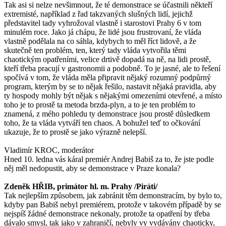
Tak asi si nelze nevšimnout, že té demonstrace se účastnili někteří
extremisté, například z řad takzvaných slušných lidí, jejichž
představitel tady vyhrožoval vlastně i starostovi Prahy 6 v tom
minulém roce. Jako já chápu, že lidé jsou frustrovaní, že vláda
vlastně podělala na co sáhla, kdybych to měl říct lidově, a že
skutečně ten problém, ten, který tady vláda vytvořila těmi
chaotickým opatřeními, velice drtivě dopadá na ně, na lidi prostě,
kteří třeba pracují v gastronomii a podobně. To je jasné, ale to řešení
spočívá v tom, že vláda měla připravit nějaký rozumný podpůrný
program, kterým by se to nějak řešilo, nastavit nějaká pravidla, aby
ty hospody mohly být nějak s nějakými omezeními otevřené, a místo
toho je to prostě ta metoda brzda-plyn, a to je ten problém to
znamená, z mého pohledu ty demonstrace jsou prostě důsledkem
toho, že ta vláda vytváří ten chaos. A bohužel teď to očkování
ukazuje, že to prostě se jako výrazně nelepší.
Vladimír KROC, moderátor
Hned 10. ledna vás káral premiér Andrej Babiš za to, že jste podle
něj měl nedopustit, aby se demonstrace v Praze konala?
Zdeněk HŘIB, primátor hl. m. Prahy /Piráti/
Tak nejlepším způsobem, jak zabránit těm demonstracím, by bylo to,
kdyby pan Babiš nebyl premiérem, protože v takovém případě by se
nejspíš žádné demonstrace nekonaly, protože ta opatření by třeba
dávalo smysl, tak jako v zahraničí, nebyly vy vydávány chaoticky,