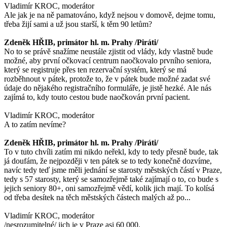
Vladimír KROC, moderátor
Ale jak je na ně pamatováno, když nejsou v domově, dejme tomu,
třeba žijí sami a už jsou starší, k těm 90 letům?
Zdeněk HŘIB, primátor hl. m. Prahy /Piráti/
No to se právě snažíme neustále zjistit od vlády, kdy vlastně bude
možné, aby první očkovací centrum naočkovalo prvního seniora,
který se registruje přes ten rezervační systém, který se má
rozběhnout v pátek, protože to, že v pátek bude možné zadat své
údaje do nějakého registračního formuláře, je jistě hezké. Ale nás
zajímá to, kdy touto cestou bude naočkován první pacient.
Vladimír KROC, moderátor
A to zatím nevíme?
Zdeněk HŘIB, primátor hl. m. Prahy /Piráti/
To v tuto chvíli zatím mi nikdo neřekl, kdy to tedy přesně bude, tak
já doufám, že nejpozději v ten pátek se to tedy konečně dozvíme,
navíc tedy teď jsme měli jednání se starosty městských částí v Praze,
tedy s 57 starosty, který se samozřejmě také zajímají o to, co bude s
jejich seniory 80+, oni samozřejmě vědí, kolik jich mají. To kolísá
od třeba desítek na těch městských částech malých až po...
Vladimír KROC, moderátor
/nesrozumitelné/ jich je v Praze asi 60 000.