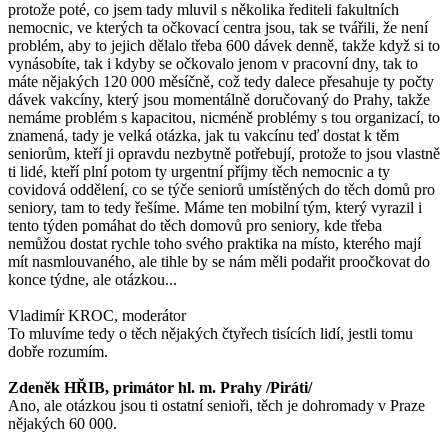
protože poté, co jsem tady mluvil s několika řediteli fakultních
nemocnic, ve kterých ta očkovací centra jsou, tak se tvářili, že není
problém, aby to jejich dělalo třeba 600 dávek denně, takže když si to
vynásobíte, tak i kdyby se očkovalo jenom v pracovní dny, tak to
máte nějakých 120 000 měsíčně, což tedy dalece přesahuje ty počty
dávek vakcíny, který jsou momentálně doručovaný do Prahy, takže
nemáme problém s kapacitou, nicméně problémy s tou organizací, to
znamená, tady je velká otázka, jak tu vakcínu teď dostat k těm
seniorům, kteří ji opravdu nezbytně potřebují, protože to jsou vlastně
ti lidé, kteří plní potom ty urgentní příjmy těch nemocnic a ty
covidová oddělení, co se týče seniorů umístěných do těch domů pro
seniory, tam to tedy řešíme. Máme ten mobilní tým, který vyrazil i
tento týden pomáhat do těch domovů pro seniory, kde třeba
nemůžou dostat rychle toho svého praktika na místo, kterého mají
mít nasmlouvaného, ale tihle by se nám měli podařit proočkovat do
konce týdne, ale otázkou...
Vladimír KROC, moderátor
To mluvíme tedy o těch nějakých čtyřech tisících lidí, jestli tomu
dobře rozumím.
Zdeněk HŘIB, primátor hl. m. Prahy /Piráti/
Ano, ale otázkou jsou ti ostatní senioři, těch je dohromady v Praze
nějakých 60 000.