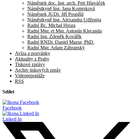
Náměstek doc. Ing. arch. Petr Hlaváček
Náměstkyně Ing. Jana Komrsková
Náměstek JUDr. Jiří Pospíšil
Náměstkyně Ing. Alexandra Udženija
Radní Bc. Michal Hroza
Radní Mgr. et Mgr. Antonín Klecanda
Radní Ing. Zdeněk Kovářík
Radní RNDr. Daniel Mazur, PhD.
Radní Mgr. Adam Zábranský
Avíza a pozvánky
Aktuality z Prahy
Tiskové zprávy
Archiv tiskových zpráv
Videoreportáže
RSS
Sdílet
Facebook
Linked In