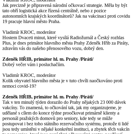
Jak precizně je připravená národní očkovací strategie. Měla by být
tato obří logistická akce řízená centrálně, nebo z pozice
autonomních krajských koordinátorů? Jak na vakcinaci proti covidu
19 pracuje hlavní město Praha.
Vladimír KROC, moderátor
Hostem Dvaceti minut, které vysílá Radiožurnál a Český rozhlas
Plus, je dnes primátor hlavního města Prahy Zdeněk Hřib za Piráty,
zdravím vás do našeho přenosového vozu, dobrý den.
Zdeněk HŘIB, primátor hl. m. Prahy /Piráti/
Dobrý večer vám i posluchačům.
Vladimír KROC, moderátor
Kolik obyvatel hlavního města je v tuto chvíli naočkováno proti
nemoci covid-19?
Zdeněk HŘIB, primátor hl. m. Prahy /Piráti/
Tak v ten minulý týden dorazilo do Prahy nějakých 23 000 dávek
vakcíny. To znamená, to očkování tak, jak my organizujeme, je
udělané s cílem do konce týdne proočkovat primárně klienty a
personál pražských domovů pro seniory, kde tedy se může
postupovat i bez toho státního rezervačního systému, protože ti lidé
jsou tedy umístěni v nějaké konkrétní instituci, a zbytek těch vakcín