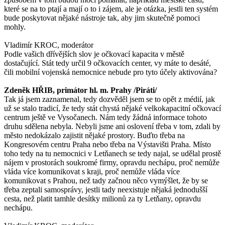
které se na to ptají a mají o to i zájem, ale je otázka, jestli ten systém
bude poskytovat nějaké nástroje tak, aby jim skutečně pomoci
mohly.
Vladimír KROC, moderátor
Podle vašich dřívějších slov je očkovací kapacita v městě
dostačující. Stát tedy určil 9 očkovacích center, vy máte to desáté,
čili mobilní vojenská nemocnice nebude pro tyto účely aktivována?
Zdeněk HŘIB, primátor hl. m. Prahy /Piráti/
Tak já jsem zaznamenal, tedy dozvěděl jsem se to opět z médií, jak
už se stalo tradicí, že tedy stát chystá nějaké velkokapacitní očkovací
centrum ještě ve Vysočanech. Nám tedy žádná informace tohoto
druhu sdělena nebyla. Nebyli jsme ani oslovení třeba v tom, zdali by
město nedokázalo zajistit nějaké prostory. Buďto třeba na
Kongresovém centru Praha nebo třeba na Výstavišti Praha. Místo
toho tedy na tu nemocnici v Letňanech se tedy najal, se udělal prostě
nájem v prostorách soukromé firmy, opravdu nechápu, proč nemůže
vláda více komunikovat s kraji, proč nemůže vláda více
komunikovat s Prahou, než tady začnou něco vymýšlet, že by se
třeba zeptali samosprávy, jestli tady neexistuje nějaká jednodušší
cesta, než platit tamhle desítky milionů za ty Letňany, opravdu
nechápu.