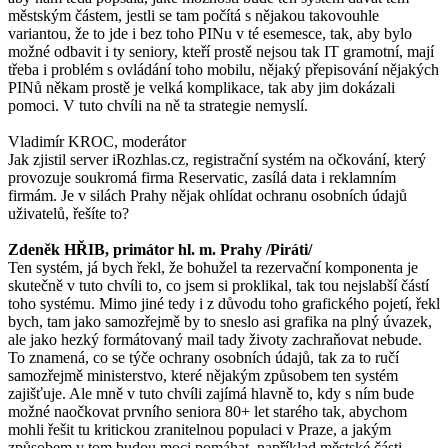
městským částem, jestli se tam počítá s nějakou takovouhle
variantou, že to jde i bez toho PINu v té esemesce, tak, aby bylo
možné odbavit i ty seniory, kteří prostě nejsou tak IT gramotní, mají
třeba i problém s ovládání toho mobilu, nějaký přepisování nějakých
PINů někam prostě je velká komplikace, tak aby jim dokázali
pomoci. V tuto chvíli na ně ta strategie nemyslí.
Vladimír KROC, moderátor
Jak zjistil server iRozhlas.cz, registrační systém na očkování, který
provozuje soukromá firma Reservatic, zasílá data i reklamním
firmám. Je v silách Prahy nějak ohlídat ochranu osobních údajů
uživatelů, řešíte to?
Zdeněk HŘIB, primátor hl. m. Prahy /Piráti/
Ten systém, já bych řekl, že bohužel ta rezervační komponenta je
skutečně v tuto chvíli to, co jsem si proklikal, tak tou nejslabší částí
toho systému. Mimo jiné tedy i z důvodu toho grafického pojetí, řekl
bych, tam jako samozřejmě by to sneslo asi grafika na plný úvazek,
ale jako hezký formátovaný mail tady životy zachraňovat nebude.
To znamená, co se týče ochrany osobních údajů, tak za to ručí
samozřejmě ministerstvo, které nějakým způsobem ten systém
zajišťuje. Ale mně v tuto chvíli zajímá hlavně to, kdy s ním bude
možné naočkovat prvního seniora 80+ let starého tak, abychom
mohli řešit tu kritickou zranitelnou populaci v Praze, a jakým
způsobem v tom budou moci pomáhat, například městské části,