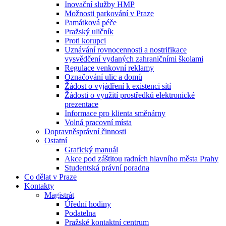
Inovační služby HMP
Možnosti parkování v Praze
Památková péče
Pražský uličník
Proti korupci
Uznávání rovnocennosti a nostrifikace
vysvědčení vydaných zahraničními školami
Regulace venkovní reklamy
Označování ulic a domů
Žádost o vyjádření k existenci sítí
Žádosti o využití prostředků elektronické
prezentace
Informace pro klienta směnárny
Volná pracovní místa
Dopravněsprávní činnosti
Ostatní
Grafický manuál
Akce pod záštitou radních hlavního města Prahy
Studentská právní poradna
Co dělat v Praze
Kontakty
Magistrát
Úřední hodiny
Podatelna
Pražské kontaktní centrum