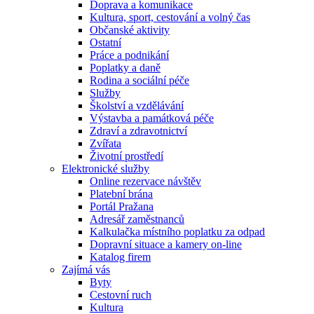
Doprava a komunikace
Kultura, sport, cestování a volný čas
Občanské aktivity
Ostatní
Práce a podnikání
Poplatky a daně
Rodina a sociální péče
Služby
Školství a vzdělávání
Výstavba a památková péče
Zdraví a zdravotnictví
Zvířata
Životní prostředí
Elektronické služby
Online rezervace návštěv
Platební brána
Portál Pražana
Adresář zaměstnanců
Kalkulačka místního poplatku za odpad
Dopravní situace a kamery on-line
Katalog firem
Zajímá vás
Byty
Cestovní ruch
Kultura