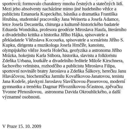
sportovců; formovalo charaktery mnoha čestných a statečných lidí.
Mezi jeho absolventy nacházíme mimo jiné hudebního vědce a
publicistu Emanuela Kopeckého, básníka a dramatika Františka
Hrubína, studentské pracovníky Jana Weinerta a Josefa Adamce,
letce Josefa Decastella, chirurga a kulturně-historického badatele
Eduarda Wondráka, profesora geodézie Miroslava Haufa, literárního
a divadelního kritika a historika Jiřího Hájka, spisovatele a
překladatele Vítězslava Kocourka, spisovatele a scenáristu Jiřího S.
Kupku, dirigenta a muzikologa Josefa Hrnčíře, kanoistu,
olympijského vítěze Josefa Holečka, geofyzika a astronoma Jiřího
Mrázka, hokejistu Karla Stibora, historika, slavistu a folkloristu
Zdeňka Urbana, loutkáře a divadelního ředitele Miloše Kirschnera,
šachového velmistra, rozhodčího a publicistu Miroslava Filipa,
sportovní novináře bratry Jaroslava a Zdeňka Šálkovy, herečku Janu
Hlaváčovou, biochemičku Jarmilu Kovaříkovou-Janatovou, tenistu
Jana Kodeše, plavkyni Jaroslavu Slavíčkovou-Passerovou, moderní
gymnastku a trenérku Dagmar Přívozníkovou-Šťastnou, zpěvačku
Yvonne Přenosilovou, astronoma Davida Okrouhlického, a další
významné osobnosti.
V Praze 15. 10. 2009