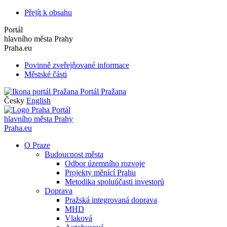
Přejít k obsahu
Portál
hlavního města Prahy
Praha.eu
Povinně zveřejňované informace
Městské části
Portál Pražana
Česky
English
Portál
hlavního města Prahy
Praha.eu
O Praze
Budoucnost města
Odbor územního rozvoje
Projekty měnící Prahu
Metodika spoluúčasti investorů
Doprava
Pražská integrovaná doprava
MHD
Vlaková