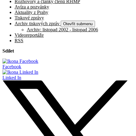
Rozhovory a články členů RHMP
Avíza a pozvánky
Aktuality z Prahy
Tiskové zprávy
Archiv tiskových zpráv
Otevřít submenu
Archiv: listopad 2002 - listopad 2006
Videoreportáže
RSS
Sdílet
Facebook
Linked In