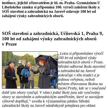
instituce, jejichž zřizovatelem je hl. m. Praha. Gymnázium U
Libeňského zámku si připomíná 100. výročí založení školy a
SOŠ stavební a zahradnická na Jarově oslavuje 100 let od
zahájení výuky zahradnických oborů.
SOŠ stavební a zahradnická, Učňovská 1, Praha 9,
100 let od zahájení výuky zahradnických oborů
v Praze
„Letos si připomínáme výročí
100 let od zahájení výuky
zahradnických oborů v Praze.
Střední odborná škola stavební
a zahradnická na Jarově
pokračuje v této tradici a je
jedinou veřejnou, neboli
městem zřizovanou školou na
území Prahy, kde se v současné
době tyto obory vyučují. V rámci jedné školy jsou zde vyučovány
obory se stavebním a zahradnickým zaměřením, které se navzájem
výborně doplňují,“
uvedla k významnému jubileu Střední
zahradnické školy na Jarově náměstkyně primátora pro oblast