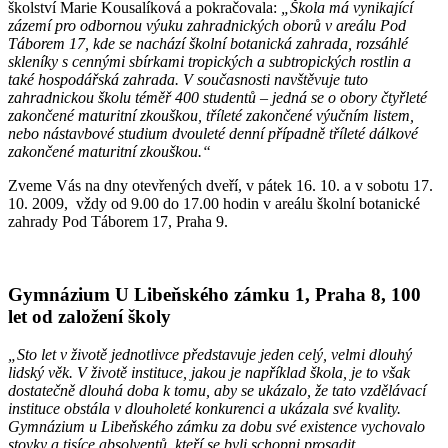
školství Marie Kousalíková a pokračovala:
„Škola má vynikající
zázemí pro odbornou výuku zahradnických oborů v areálu Pod
Táborem 17, kde se nachází školní botanická zahrada, rozsáhlé
skleníky s cennými sbírkami tropických a subtropických rostlin a
také hospodářská zahrada. V současnosti navštěvuje tuto
zahradnickou školu téměř 400 studentů – jedná se o obory čtyřleté
zakončené maturitní zkouškou, tříleté zakončené výučním listem,
nebo nástavbové studium dvouleté denní případně tříleté dálkové
zakončené maturitní zkouškou.“
Zveme Vás na dny otevřených dveří, v pátek 16. 10. a v sobotu 17.
10. 2009, vždy od 9.00 do 17.00 hodin v areálu školní botanické
zahrady Pod Táborem 17, Praha 9.
Gymnázium U Libeňského zámku 1, Praha 8, 100
let od založení školy
„Sto let v životě jednotlivce představuje jeden celý, velmi dlouhý
lidský věk. V životě instituce, jakou je například škola, je to však
dostatečně dlouhá doba k tomu, aby se ukázalo, že tato vzdělávací
instituce obstála v dlouholeté konkurenci a ukázala své kvality.
Gymnázium u Libeňského zámku za dobu své existence vychovalo
stovky a tisíce absolventů, kteří se byli schopni prosadit