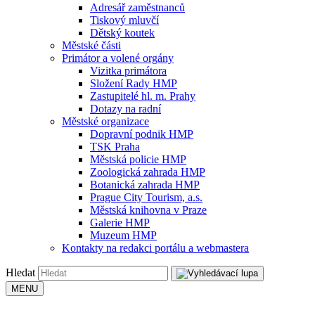
Adresář zaměstnanců
Tiskový mluvčí
Dětský koutek
Městské části
Primátor a volené orgány
Vizitka primátora
Složení Rady HMP
Zastupitelé hl. m. Prahy
Dotazy na radní
Městské organizace
Dopravní podnik HMP
TSK Praha
Městská policie HMP
Zoologická zahrada HMP
Botanická zahrada HMP
Prague City Tourism, a.s.
Městská knihovna v Praze
Galerie HMP
Muzeum HMP
Kontakty na redakci portálu a webmastera
Hledat
MENU