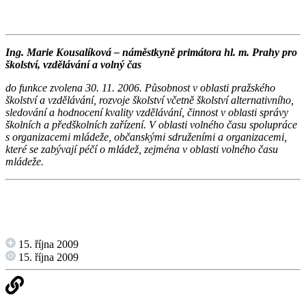
Ing. Marie Kousalíková – náměstkyně primátora hl. m. Prahy pro
školství, vzdělávání a volný čas
do funkce zvolena 30. 11. 2006. Působnost v oblasti pražského
školství a vzdělávání, rozvoje školství včetně školství alternativního,
sledování a hodnocení kvality vzdělávání, činnost v oblasti správy
školních a předškolních zařízení. V oblasti volného času spolupráce
s organizacemi mládeže, občanskými sdruženími a organizacemi,
které se zabývají péčí o mládež, zejména v oblasti volného času
mládeže.
15. října 2009
15. října 2009