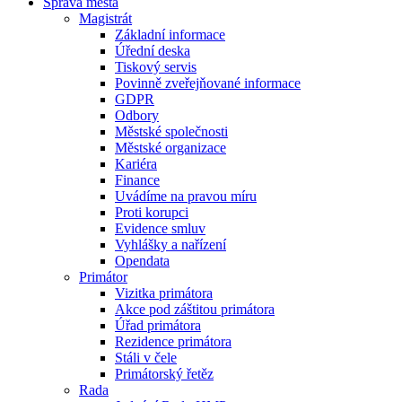
Správa města
Magistrát
Základní informace
Úřední deska
Tiskový servis
Povinně zveřejňované informace
GDPR
Odbory
Městské společnosti
Městské organizace
Kariéra
Finance
Uvádíme na pravou míru
Proti korupci
Evidence smluv
Vyhlášky a nařízení
Opendata
Primátor
Vizitka primátora
Akce pod záštitou primátora
Úřad primátora
Rezidence primátora
Stáli v čele
Primátorský řetěz
Rada