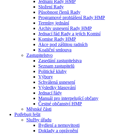
Jednání Rady HMP
Složení Rady
Působnost členů Rady
Programové prohlášení Rady HMP
Termíny jednání
Archiv usnesení Rady HMP
Jednací řád Rady a jejích Komisí
Komise Rady HMP
Akce pod záštitou radních
Koaliční smlouva
Zastupitelstvo
Zasedání zastupitelstva
Seznam zastupitelů
Politické kluby
Výbory
Schválená usnesení
Výsledky hlasování
Jednací řády
Manuál pro interpelující občany
Čestné občanství HMP
Městské části
Potřebuji řešit
Služby úřadu
Bydlení a nemovitosti
Doklady a oprávnění