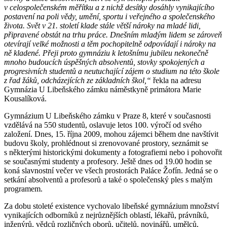
v celospolečenském měřítku a z nichž desítky dosáhly vynikajícího
postavení na poli vědy, umění, sportu i veřejného a společenského
života. Svět v 21. století klade stále větší nároky na mladé lidi,
připravené obstát na trhu práce. Dnešním mladým lidem se zároveň
otevírají velké možnosti a těm pochopitelně odpovídají i nároky na
ně kladené. Přeji proto gymnáziu k letošnímu jubileu nekonečně
mnoho budoucích úspěšných absolventů, stovky spokojených a
progresivních studentů a neutuchající zájem o studium na této škole
z řad žáků, odcházejících ze základních škol,“
řekla na adresu
Gymnázia U Libeňského zámku náměstkyně primátora Marie
Kousalíková.
Gymnázium U Libeňského zámku v Praze 8, které v současnosti
vzdělává na 550 studentů, oslavuje letos 100. výročí od svého
založení. Dnes, 15. října 2009, mohou zájemci během dne navštívit
budovu školy, prohlédnout si zrenovované prostory, seznámit se
s některými historickými dokumenty a fotografiemi nebo i pohovořit
se současnými studenty a profesory. Ještě dnes od 19.00 hodin se
koná slavnostní večer ve všech prostorách Paláce Žofín. Jedná se o
setkání absolventů a profesorů a také o společenský ples s malým
programem.
Za dobu stoleté existence vychovalo libeňské gymnázium množství
vynikajících odborníků z nejrůznějších oblastí, lékařů, právníků,
inženýrů, vědců rozličných oborů, učitelů, novinářů, umělců,