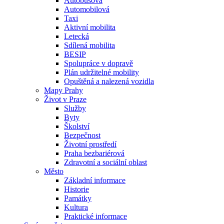
Autobusová
Automobilová
Taxi
Aktivní mobilita
Letecká
Sdílená mobilita
BESIP
Spolupráce v dopravě
Plán udržitelné mobility
Opuštěná a nalezená vozidla
Mapy Prahy
Život v Praze
Služby
Byty
Školství
Bezpečnost
Životní prostředí
Praha bezbariérová
Zdravotní a sociální oblast
Město
Základní informace
Historie
Památky
Kultura
Praktické informace