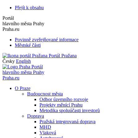
Přejít k obsahu
Portál
hlavního města Prahy
Praha.eu
Povinně zveřejňované informace
Městské části
Portál Pražana
Česky
English
Portál
hlavního města Prahy
Praha.eu
O Praze
Budoucnost města
Odbor územního rozvoje
Projekty měnící Prahu
Metodika spoluúčasti investorů
Doprava
Pražská integrovaná doprava
MHD
Vlaková