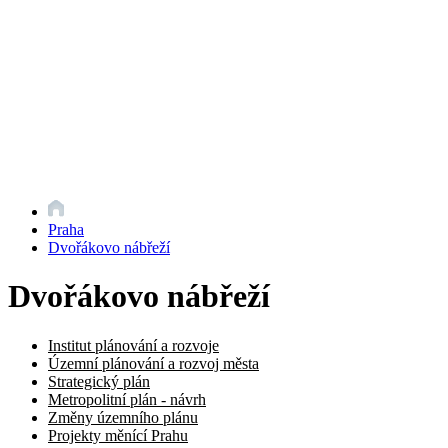
Praha
Dvořákovo nábřeží
Dvořákovo nábřeží
Institut plánování a rozvoje
Územní plánování a rozvoj města
Strategický plán
Metropolitní plán - návrh
Změny územního plánu
Projekty měnící Prahu