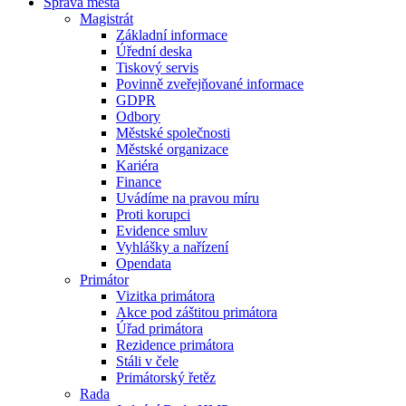
Správa města
Magistrát
Základní informace
Úřední deska
Tiskový servis
Povinně zveřejňované informace
GDPR
Odbory
Městské společnosti
Městské organizace
Kariéra
Finance
Uvádíme na pravou míru
Proti korupci
Evidence smluv
Vyhlášky a nařízení
Opendata
Primátor
Vizitka primátora
Akce pod záštitou primátora
Úřad primátora
Rezidence primátora
Stáli v čele
Primátorský řetěz
Rada