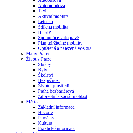
Autobusová
Automobilová
Taxi
Aktivní mobilita
Letecká
Sdílená mobilita
BESIP
Spolupráce v dopravě
Plán udržitelné mobility
Opuštěná a nalezená vozidla
Mapy Prahy
Život v Praze
Služby
Byty
Školství
Bezpečnost
Životní prostředí
Praha bezbariérová
Zdravotní a sociální oblast
Město
Základní informace
Historie
Památky
Kultura
Praktické informace