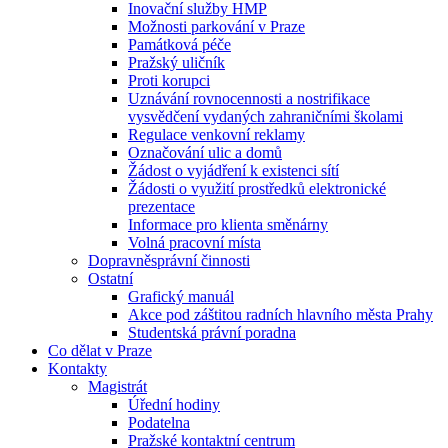
Inovační služby HMP
Možnosti parkování v Praze
Památková péče
Pražský uličník
Proti korupci
Uznávání rovnocennosti a nostrifikace
vysvědčení vydaných zahraničními školami
Regulace venkovní reklamy
Označování ulic a domů
Žádost o vyjádření k existenci sítí
Žádosti o využití prostředků elektronické
prezentace
Informace pro klienta směnárny
Volná pracovní místa
Dopravněsprávní činnosti
Ostatní
Grafický manuál
Akce pod záštitou radních hlavního města Prahy
Studentská právní poradna
Co dělat v Praze
Kontakty
Magistrát
Úřední hodiny
Podatelna
Pražské kontaktní centrum