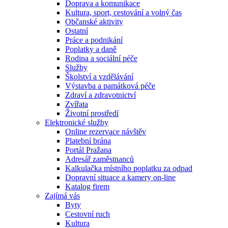
Doprava a komunikace
Kultura, sport, cestování a volný čas
Občanské aktivity
Ostatní
Práce a podnikání
Poplatky a daně
Rodina a sociální péče
Služby
Školství a vzdělávání
Výstavba a památková péče
Zdraví a zdravotnictví
Zvířata
Životní prostředí
Elektronické služby
Online rezervace návštěv
Platební brána
Portál Pražana
Adresář zaměstnanců
Kalkulačka místního poplatku za odpad
Dopravní situace a kamery on-line
Katalog firem
Zajímá vás
Byty
Cestovní ruch
Kultura