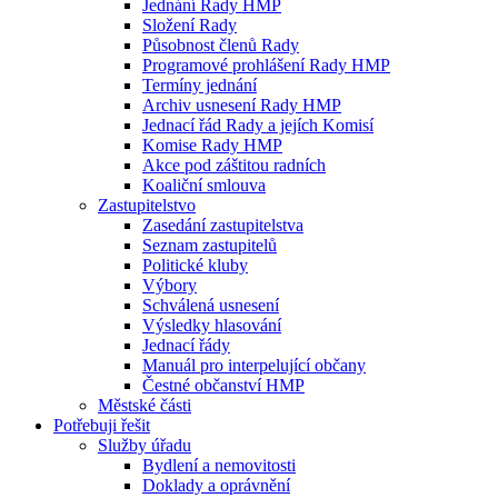
Jednání Rady HMP
Složení Rady
Působnost členů Rady
Programové prohlášení Rady HMP
Termíny jednání
Archiv usnesení Rady HMP
Jednací řád Rady a jejích Komisí
Komise Rady HMP
Akce pod záštitou radních
Koaliční smlouva
Zastupitelstvo
Zasedání zastupitelstva
Seznam zastupitelů
Politické kluby
Výbory
Schválená usnesení
Výsledky hlasování
Jednací řády
Manuál pro interpelující občany
Čestné občanství HMP
Městské části
Potřebuji řešit
Služby úřadu
Bydlení a nemovitosti
Doklady a oprávnění