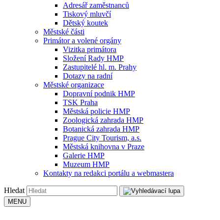
Adresář zaměstnanců
Tiskový mluvčí
Dětský koutek
Městské části
Primátor a volené orgány
Vizitka primátora
Složení Rady HMP
Zastupitelé hl. m. Prahy
Dotazy na radní
Městské organizace
Dopravní podnik HMP
TSK Praha
Městská policie HMP
Zoologická zahrada HMP
Botanická zahrada HMP
Prague City Tourism, a.s.
Městská knihovna v Praze
Galerie HMP
Muzeum HMP
Kontakty na redakci portálu a webmastera
Hledat
MENU