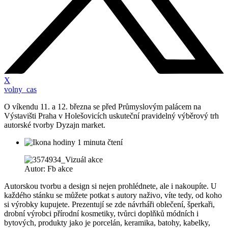
X
volny_cas
O víkendu 11. a 12. března se před Průmyslovým palácem na
Výstavišti Praha v Holešovicích uskuteční pravidelný výběrový trh
autorské tvorby Dyzajn market.
1 minuta čtení
Autor: Fb akce
Autorskou tvorbu a design si nejen prohlédnete, ale i nakoupíte. U
každého stánku se můžete potkat s autory naživo, víte tedy, od koho
si výrobky kupujete. Prezentují se zde návrháři oblečení, šperkaři,
drobní výrobci přírodní kosmetiky, tvůrci doplňků módních i
bytových, produkty jako je porcelán, keramika, batohy, kabelky,