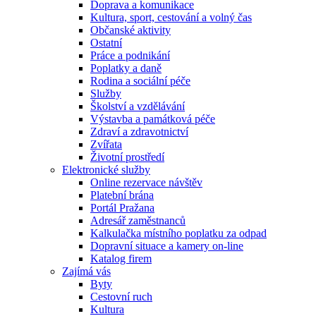
Doprava a komunikace
Kultura, sport, cestování a volný čas
Občanské aktivity
Ostatní
Práce a podnikání
Poplatky a daně
Rodina a sociální péče
Služby
Školství a vzdělávání
Výstavba a památková péče
Zdraví a zdravotnictví
Zvířata
Životní prostředí
Elektronické služby
Online rezervace návštěv
Platební brána
Portál Pražana
Adresář zaměstnanců
Kalkulačka místního poplatku za odpad
Dopravní situace a kamery on-line
Katalog firem
Zajímá vás
Byty
Cestovní ruch
Kultura