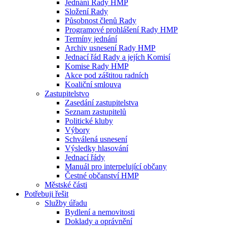
Jednání Rady HMP
Složení Rady
Působnost členů Rady
Programové prohlášení Rady HMP
Termíny jednání
Archiv usnesení Rady HMP
Jednací řád Rady a jejích Komisí
Komise Rady HMP
Akce pod záštitou radních
Koaliční smlouva
Zastupitelstvo
Zasedání zastupitelstva
Seznam zastupitelů
Politické kluby
Výbory
Schválená usnesení
Výsledky hlasování
Jednací řády
Manuál pro interpelující občany
Čestné občanství HMP
Městské části
Potřebuji řešit
Služby úřadu
Bydlení a nemovitosti
Doklady a oprávnění