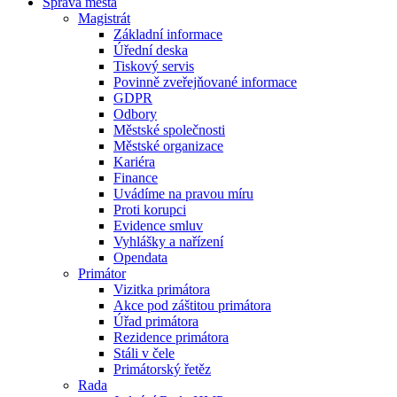
Správa města
Magistrát
Základní informace
Úřední deska
Tiskový servis
Povinně zveřejňované informace
GDPR
Odbory
Městské společnosti
Městské organizace
Kariéra
Finance
Uvádíme na pravou míru
Proti korupci
Evidence smluv
Vyhlášky a nařízení
Opendata
Primátor
Vizitka primátora
Akce pod záštitou primátora
Úřad primátora
Rezidence primátora
Stáli v čele
Primátorský řetěz
Rada