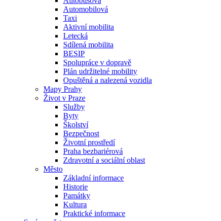
Autobusová
Automobilová
Taxi
Aktivní mobilita
Letecká
Sdílená mobilita
BESIP
Spolupráce v dopravě
Plán udržitelné mobility
Opuštěná a nalezená vozidla
Mapy Prahy
Život v Praze
Služby
Byty
Školství
Bezpečnost
Životní prostředí
Praha bezbariérová
Zdravotní a sociální oblast
Město
Základní informace
Historie
Památky
Kultura
Praktické informace