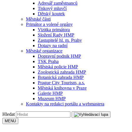
Adresář zaměstnanců
Tiskový mluvčí
Dětský koutek
Městské části
Primátor a volené orgány
Vizitka primátora
Složení Rady HMP
Zastupitelé hl. m. Prahy
Dotazy na radní
Městské organizace
Dopravní podnik HMP
TSK Praha
Městská policie HMP
Zoologická zahrada HMP
Botanická zahrada HMP
Prague City Tourism, a.s.
Městská knihovna v Praze
Galerie HMP
Muzeum HMP
Kontakty na redakci portálu a webmastera
Hledat
MENU