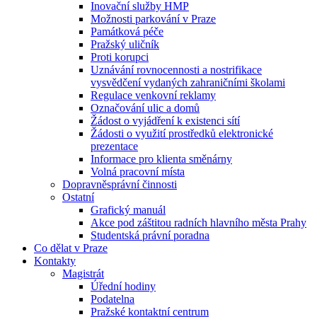
Inovační služby HMP
Možnosti parkování v Praze
Památková péče
Pražský uličník
Proti korupci
Uznávání rovnocennosti a nostrifikace
vysvědčení vydaných zahraničními školami
Regulace venkovní reklamy
Označování ulic a domů
Žádost o vyjádření k existenci sítí
Žádosti o využití prostředků elektronické
prezentace
Informace pro klienta směnárny
Volná pracovní místa
Dopravněsprávní činnosti
Ostatní
Grafický manuál
Akce pod záštitou radních hlavního města Prahy
Studentská právní poradna
Co dělat v Praze
Kontakty
Magistrát
Úřední hodiny
Podatelna
Pražské kontaktní centrum