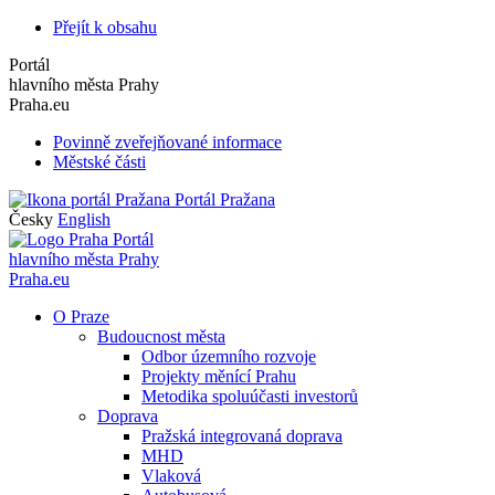
Přejít k obsahu
Portál
hlavního města Prahy
Praha.eu
Povinně zveřejňované informace
Městské části
Portál Pražana
Česky
English
Portál
hlavního města Prahy
Praha.eu
O Praze
Budoucnost města
Odbor územního rozvoje
Projekty měnící Prahu
Metodika spoluúčasti investorů
Doprava
Pražská integrovaná doprava
MHD
Vlaková