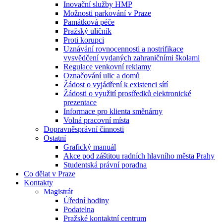
Inovační služby HMP
Možnosti parkování v Praze
Památková péče
Pražský uličník
Proti korupci
Uznávání rovnocennosti a nostrifikace
vysvědčení vydaných zahraničními školami
Regulace venkovní reklamy
Označování ulic a domů
Žádost o vyjádření k existenci sítí
Žádosti o využití prostředků elektronické
prezentace
Informace pro klienta směnárny
Volná pracovní místa
Dopravněsprávní činnosti
Ostatní
Grafický manuál
Akce pod záštitou radních hlavního města Prahy
Studentská právní poradna
Co dělat v Praze
Kontakty
Magistrát
Úřední hodiny
Podatelna
Pražské kontaktní centrum