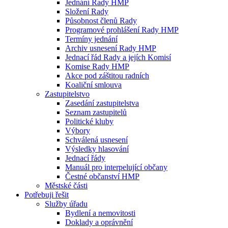
Jednání Rady HMP
Složení Rady
Působnost členů Rady
Programové prohlášení Rady HMP
Termíny jednání
Archiv usnesení Rady HMP
Jednací řád Rady a jejích Komisí
Komise Rady HMP
Akce pod záštitou radních
Koaliční smlouva
Zastupitelstvo
Zasedání zastupitelstva
Seznam zastupitelů
Politické kluby
Výbory
Schválená usnesení
Výsledky hlasování
Jednací řády
Manuál pro interpelující občany
Čestné občanství HMP
Městské části
Potřebuji řešit
Služby úřadu
Bydlení a nemovitosti
Doklady a oprávnění