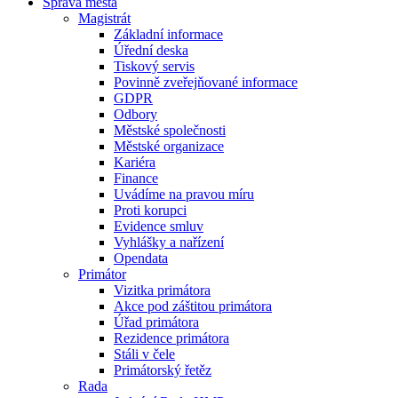
Správa města
Magistrát
Základní informace
Úřední deska
Tiskový servis
Povinně zveřejňované informace
GDPR
Odbory
Městské společnosti
Městské organizace
Kariéra
Finance
Uvádíme na pravou míru
Proti korupci
Evidence smluv
Vyhlášky a nařízení
Opendata
Primátor
Vizitka primátora
Akce pod záštitou primátora
Úřad primátora
Rezidence primátora
Stáli v čele
Primátorský řetěz
Rada