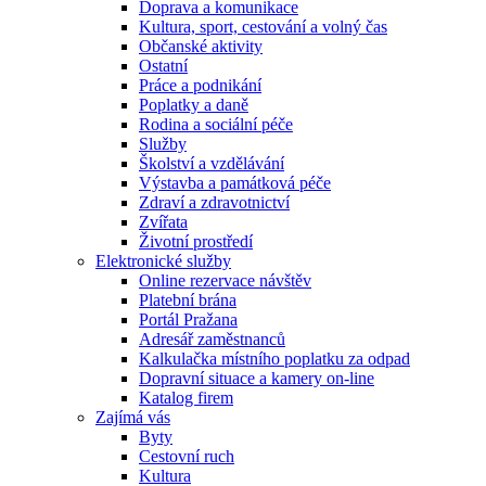
Doprava a komunikace
Kultura, sport, cestování a volný čas
Občanské aktivity
Ostatní
Práce a podnikání
Poplatky a daně
Rodina a sociální péče
Služby
Školství a vzdělávání
Výstavba a památková péče
Zdraví a zdravotnictví
Zvířata
Životní prostředí
Elektronické služby
Online rezervace návštěv
Platební brána
Portál Pražana
Adresář zaměstnanců
Kalkulačka místního poplatku za odpad
Dopravní situace a kamery on-line
Katalog firem
Zajímá vás
Byty
Cestovní ruch
Kultura