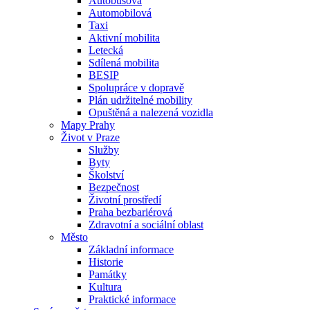
Autobusová
Automobilová
Taxi
Aktivní mobilita
Letecká
Sdílená mobilita
BESIP
Spolupráce v dopravě
Plán udržitelné mobility
Opuštěná a nalezená vozidla
Mapy Prahy
Život v Praze
Služby
Byty
Školství
Bezpečnost
Životní prostředí
Praha bezbariérová
Zdravotní a sociální oblast
Město
Základní informace
Historie
Památky
Kultura
Praktické informace