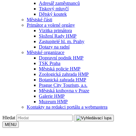
Adresář zaměstnanců
Tiskový mluvčí
Dětský koutek
Městské části
Primátor a volené orgány
Vizitka primátora
Složení Rady HMP
Zastupitelé hl. m. Prahy
Dotazy na radní
Městské organizace
Dopravní podnik HMP
TSK Praha
Městská policie HMP
Zoologická zahrada HMP
Botanická zahrada HMP
Prague City Tourism, a.s.
Městská knihovna v Praze
Galerie HMP
Muzeum HMP
Kontakty na redakci portálu a webmastera
Hledat
MENU