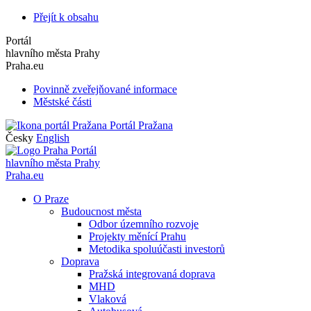
Přejít k obsahu
Portál
hlavního města Prahy
Praha.eu
Povinně zveřejňované informace
Městské části
Portál Pražana
Česky
English
Portál
hlavního města Prahy
Praha.eu
O Praze
Budoucnost města
Odbor územního rozvoje
Projekty měnící Prahu
Metodika spoluúčasti investorů
Doprava
Pražská integrovaná doprava
MHD
Vlaková