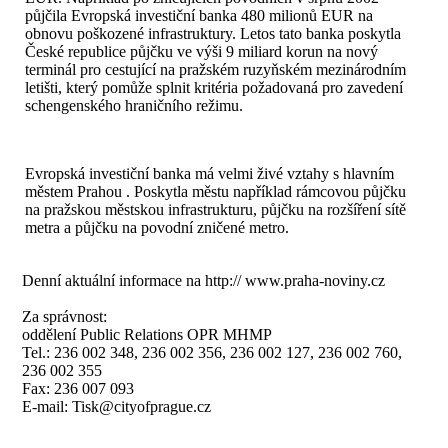
půjčila Evropská investiční banka 480 milionů EUR na
obnovu poškozené infrastruktury. Letos tato banka poskytla
České republice půjčku ve výši 9 miliard korun na nový
terminál pro cestující na pražském ruzyňském mezinárodním
letišti, který pomůže splnit kritéria požadovaná pro zavedení
schengenského hraničního režimu.
Evropská investiční banka má velmi živé vztahy s hlavním
městem Prahou . Poskytla městu například rámcovou půjčku
na pražskou městskou infrastrukturu, půjčku na rozšíření sítě
metra a půjčku na povodní zničené metro.
Denní aktuální informace na
http:// www.praha-noviny.cz
Za správnost:
oddělení Public Relations OPR MHMP
Tel.: 236 002 348, 236 002 356, 236 002 127, 236 002 760,
236 002 355
Fax: 236 007 093
E-mail:
Tisk@cityofprague.cz