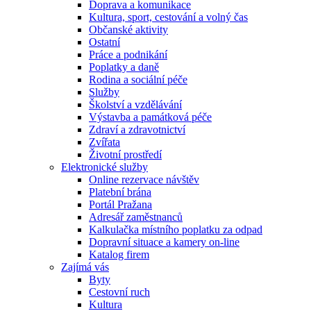
Doprava a komunikace
Kultura, sport, cestování a volný čas
Občanské aktivity
Ostatní
Práce a podnikání
Poplatky a daně
Rodina a sociální péče
Služby
Školství a vzdělávání
Výstavba a památková péče
Zdraví a zdravotnictví
Zvířata
Životní prostředí
Elektronické služby
Online rezervace návštěv
Platební brána
Portál Pražana
Adresář zaměstnanců
Kalkulačka místního poplatku za odpad
Dopravní situace a kamery on-line
Katalog firem
Zajímá vás
Byty
Cestovní ruch
Kultura