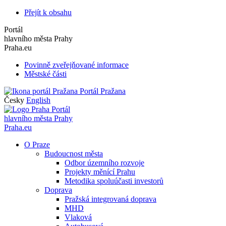
Přejít k obsahu
Portál
hlavního města Prahy
Praha.eu
Povinně zveřejňované informace
Městské části
Portál Pražana
Česky
English
Portál
hlavního města Prahy
Praha.eu
O Praze
Budoucnost města
Odbor územního rozvoje
Projekty měnící Prahu
Metodika spoluúčasti investorů
Doprava
Pražská integrovaná doprava
MHD
Vlaková