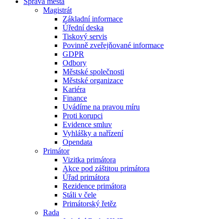
Správa města
Magistrát
Základní informace
Úřední deska
Tiskový servis
Povinně zveřejňované informace
GDPR
Odbory
Městské společnosti
Městské organizace
Kariéra
Finance
Uvádíme na pravou míru
Proti korupci
Evidence smluv
Vyhlášky a nařízení
Opendata
Primátor
Vizitka primátora
Akce pod záštitou primátora
Úřad primátora
Rezidence primátora
Stáli v čele
Primátorský řetěz
Rada