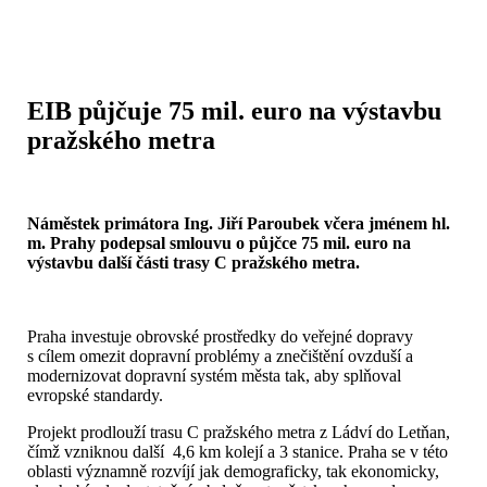
EIB půjčuje 75 mil. euro na výstavbu
pražského metra
Náměstek primátora Ing. Jiří Paroubek včera jménem hl.
m. Prahy podepsal smlouvu o půjčce 75 mil. euro na
výstavbu další části trasy C pražského metra.
Praha investuje obrovské prostředky do veřejné dopravy
s cílem omezit dopravní problémy a znečištění ovzduší a
modernizovat dopravní systém města tak, aby splňoval
evropské standardy.
Projekt prodlouží trasu C pražského metra z Ládví do Letňan,
čímž vzniknou další 4,6 km kolejí a 3 stanice. Praha se v této
oblasti významně rozvíjí jak demograficky, tak ekonomicky,