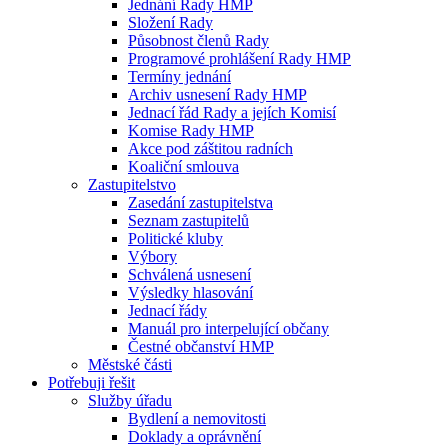
Jednání Rady HMP
Složení Rady
Působnost členů Rady
Programové prohlášení Rady HMP
Termíny jednání
Archiv usnesení Rady HMP
Jednací řád Rady a jejích Komisí
Komise Rady HMP
Akce pod záštitou radních
Koaliční smlouva
Zastupitelstvo
Zasedání zastupitelstva
Seznam zastupitelů
Politické kluby
Výbory
Schválená usnesení
Výsledky hlasování
Jednací řády
Manuál pro interpelující občany
Čestné občanství HMP
Městské části
Potřebuji řešit
Služby úřadu
Bydlení a nemovitosti
Doklady a oprávnění