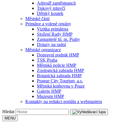
Adresář zaměstnanců
Tiskový mluvčí
Dětský koutek
Městské části
Primátor a volené orgány
Vizitka primátora
Složení Rady HMP
Zastupitelé hl. m. Prahy
Dotazy na radní
Městské organizace
Dopravní podnik HMP
TSK Praha
Městská policie HMP
Zoologická zahrada HMP
Botanická zahrada HMP
Prague City Tourism, a.s.
Městská knihovna v Praze
Galerie HMP
Muzeum HMP
Kontakty na redakci portálu a webmastera
Hledat
MENU