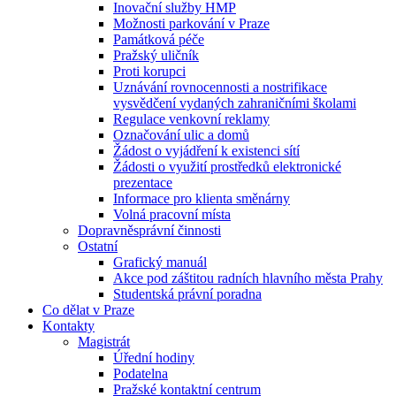
Inovační služby HMP
Možnosti parkování v Praze
Památková péče
Pražský uličník
Proti korupci
Uznávání rovnocennosti a nostrifikace
vysvědčení vydaných zahraničními školami
Regulace venkovní reklamy
Označování ulic a domů
Žádost o vyjádření k existenci sítí
Žádosti o využití prostředků elektronické
prezentace
Informace pro klienta směnárny
Volná pracovní místa
Dopravněsprávní činnosti
Ostatní
Grafický manuál
Akce pod záštitou radních hlavního města Prahy
Studentská právní poradna
Co dělat v Praze
Kontakty
Magistrát
Úřední hodiny
Podatelna
Pražské kontaktní centrum