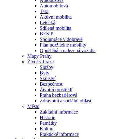
Autobusová
Automobilová
Taxi
Aktivní mobilita
Letecká
Sdílená mobilita
BESIP
Spolupráce v dopravě
Plán udržitelné mobility
Opuštěná a nalezená vozidla
Mapy Prahy
Život v Praze
Služby
Byty
Školství
Bezpečnost
Životní prostředí
Praha bezbariérová
Zdravotní a sociální oblast
Město
Základní informace
Historie
Památky
Kultura
Praktické informace