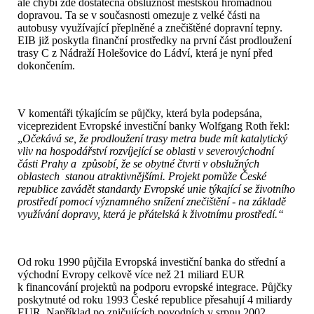
ale chybí zde dostatečná obslužnost městskou hromadnou
dopravou. Ta se v současnosti omezuje z velké části na
autobusy využívající přeplněné a znečištěné dopravní tepny.
EIB již poskytla finanční prostředky na první část prodloužení
trasy C z Nádraží Holešovice do Ládví, která je nyní před
dokončením.
V komentáři týkajícím se půjčky, která byla podepsána,
viceprezident Evropské investiční banky Wolfgang Roth řekl:
„
Očekává se, že prodloužení trasy metra bude mít katalytický
vliv na hospodářství rozvíjející se oblasti v severovýchodní
části Prahy a způsobí, že se obytné čtvrti v obslužných
oblastech stanou atraktivnějšími. Projekt pomůže České
republice zavádět standardy Evropské unie týkající se životního
prostředí pomocí významného snížení znečištění - na základě
využívání dopravy, která je přátelská k životnímu prostředí.“
Od roku 1990 půjčila Evropská investiční banka do střední a
východní Evropy celkově více než 21 miliard EUR
k financování projektů na podporu evropské integrace. Půjčky
poskytnuté od roku 1993 České republice přesahují 4 miliardy
EUR. Například po zničujících povodních v srpnu 2002