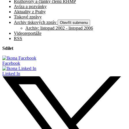
Rozhovory a články členů RHMP
Avíza a pozvánky
Aktuality z Prahy
Tiskové zprávy
Archiv tiskových zpráv
Otevřít submenu
Archiv: listopad 2002 - listopad 2006
Videoreportáže
RSS
Sdílet
Facebook
Linked In