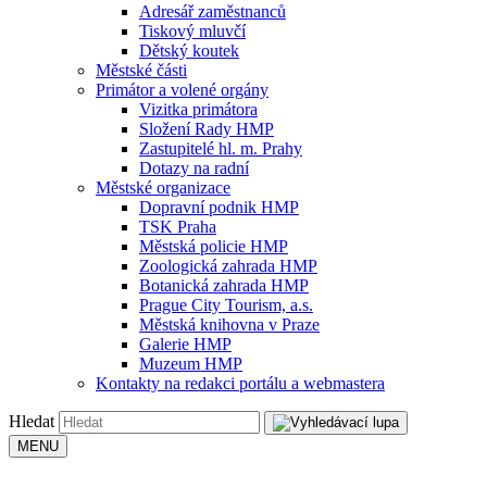
Adresář zaměstnanců
Tiskový mluvčí
Dětský koutek
Městské části
Primátor a volené orgány
Vizitka primátora
Složení Rady HMP
Zastupitelé hl. m. Prahy
Dotazy na radní
Městské organizace
Dopravní podnik HMP
TSK Praha
Městská policie HMP
Zoologická zahrada HMP
Botanická zahrada HMP
Prague City Tourism, a.s.
Městská knihovna v Praze
Galerie HMP
Muzeum HMP
Kontakty na redakci portálu a webmastera
Hledat
MENU