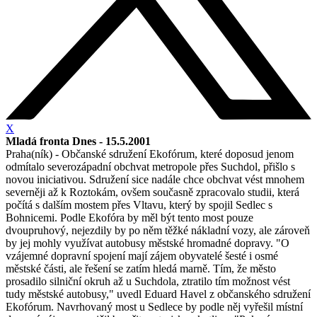
X
Mladá fronta Dnes - 15.5.2001
Praha(ník) - Občanské sdružení Ekofórum, které doposud jenom
odmítalo severozápadní obchvat metropole přes Suchdol, přišlo s
novou iniciativou. Sdružení sice nadále chce obchvat vést mnohem
severněji až k Roztokám, ovšem současně zpracovalo studii, která
počítá s dalším mostem přes Vltavu, který by spojil Sedlec s
Bohnicemi. Podle Ekofóra by měl být tento most pouze
dvoupruhový, nejezdily by po něm těžké nákladní vozy, ale zároveň
by jej mohly využívat autobusy městské hromadné dopravy. "O
vzájemné dopravní spojení mají zájem obyvatelé šesté i osmé
městské části, ale řešení se zatím hledá marně. Tím, že město
prosadilo silniční okruh až u Suchdola, ztratilo tím možnost vést
tudy městské autobusy," uvedl Eduard Havel z občanského sdružení
Ekofórum. Navrhovaný most u Sedlece by podle něj vyřešil místní