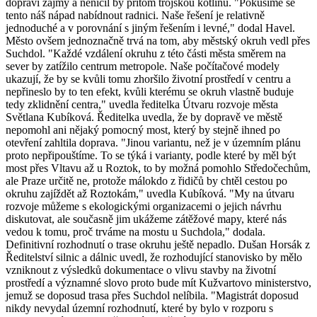
dopraví zájmy a neničil by přitom trojskou kotlinu. "Pokusíme se
tento náš nápad nabídnout radnici. Naše řešení je relativně
jednoduché a v porovnání s jiným řešením i levné," dodal Havel.
Město ovšem jednoznačně trvá na tom, aby městský okruh vedl přes
Suchdol. "Každé vzdálení okruhu z této části města směrem na
sever by zatížilo centrum metropole. Naše počítačové modely
ukazují, že by se kvůli tomu zhoršilo životní prostředí v centru a
nepřineslo by to ten efekt, kvůli kterému se okruh vlastně buduje
tedy zklidnění centra," uvedla ředitelka Útvaru rozvoje města
Světlana Kubíková. Ředitelka uvedla, že by dopravě ve městě
nepomohl ani nějaký pomocný most, který by stejně ihned po
otevření zahltila doprava. "Jinou variantu, než je v územním plánu
proto nepřipouštíme. To se týká i varianty, podle které by měl být
most přes Vltavu až u Roztok, to by možná pomohlo Středočechům,
ale Praze určitě ne, protože málokdo z řidičů by chtěl cestou po
okruhu zajíždět až Roztokám," uvedla Kubíková. "My na útvaru
rozvoje můžeme s ekologickými organizacemi o jejich návrhu
diskutovat, ale současně jim ukážeme zátěžové mapy, které nás
vedou k tomu, proč trváme na mostu u Suchdola," dodala.
Definitivní rozhodnutí o trase okruhu ještě nepadlo. Dušan Horsák z
Ředitelství silnic a dálnic uvedl, že rozhodující stanovisko by mělo
vzniknout z výsledků dokumentace o vlivu stavby na životní
prostředí a významné slovo proto bude mít Kužvartovo ministerstvo,
jemuž se doposud trasa přes Suchdol nelíbila. "Magistrát doposud
nikdy nevydal územní rozhodnutí, které by bylo v rozporu s