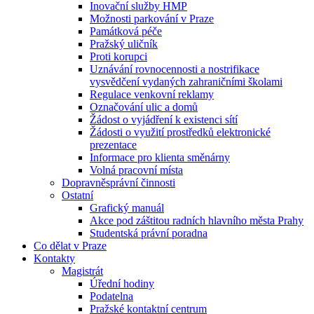
Inovační služby HMP
Možnosti parkování v Praze
Památková péče
Pražský uličník
Proti korupci
Uznávání rovnocennosti a nostrifikace
vysvědčení vydaných zahraničními školami
Regulace venkovní reklamy
Označování ulic a domů
Žádost o vyjádření k existenci sítí
Žádosti o využití prostředků elektronické
prezentace
Informace pro klienta směnárny
Volná pracovní místa
Dopravněsprávní činnosti
Ostatní
Grafický manuál
Akce pod záštitou radních hlavního města Prahy
Studentská právní poradna
Co dělat v Praze
Kontakty
Magistrát
Úřední hodiny
Podatelna
Pražské kontaktní centrum