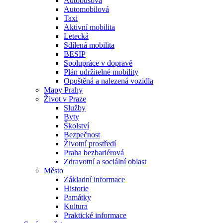
Autobusová
Automobilová
Taxi
Aktivní mobilita
Letecká
Sdílená mobilita
BESIP
Spolupráce v dopravě
Plán udržitelné mobility
Opuštěná a nalezená vozidla
Mapy Prahy
Život v Praze
Služby
Byty
Školství
Bezpečnost
Životní prostředí
Praha bezbariérová
Zdravotní a sociální oblast
Město
Základní informace
Historie
Památky
Kultura
Praktické informace