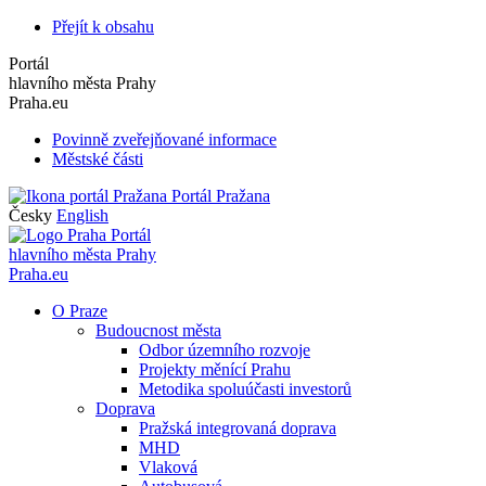
Přejít k obsahu
Portál
hlavního města Prahy
Praha.eu
Povinně zveřejňované informace
Městské části
Portál Pražana
Česky
English
Portál
hlavního města Prahy
Praha.eu
O Praze
Budoucnost města
Odbor územního rozvoje
Projekty měnící Prahu
Metodika spoluúčasti investorů
Doprava
Pražská integrovaná doprava
MHD
Vlaková