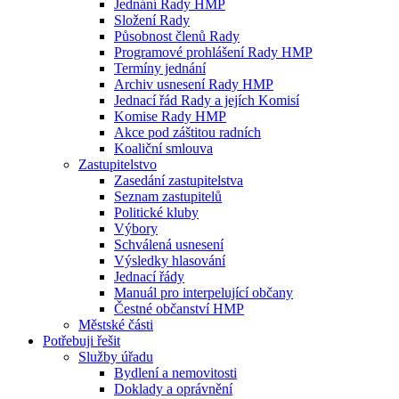
Jednání Rady HMP
Složení Rady
Působnost členů Rady
Programové prohlášení Rady HMP
Termíny jednání
Archiv usnesení Rady HMP
Jednací řád Rady a jejích Komisí
Komise Rady HMP
Akce pod záštitou radních
Koaliční smlouva
Zastupitelstvo
Zasedání zastupitelstva
Seznam zastupitelů
Politické kluby
Výbory
Schválená usnesení
Výsledky hlasování
Jednací řády
Manuál pro interpelující občany
Čestné občanství HMP
Městské části
Potřebuji řešit
Služby úřadu
Bydlení a nemovitosti
Doklady a oprávnění