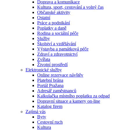
Doprava a komunikace
Kultura, sport, cestování a volný čas
Občanské aktivity
Ostatní
Práce a podnikání
Poplatky a daně
Rodina a sociální péče
Služby
Školství a vzdělávání
Výstavba a památková péče
Zdraví a zdravotnictví
Zvířata
Životní prostředí
Elektronické služby
Online rezervace návštěv
Platební brána
Portál Pražana
Adresář zaměstnanců
Kalkulačka místního poplatku za odpad
Dopravní situace a kamery on-line
Katalog firem
Zajímá vás
Byty
Cestovní ruch
Kultura