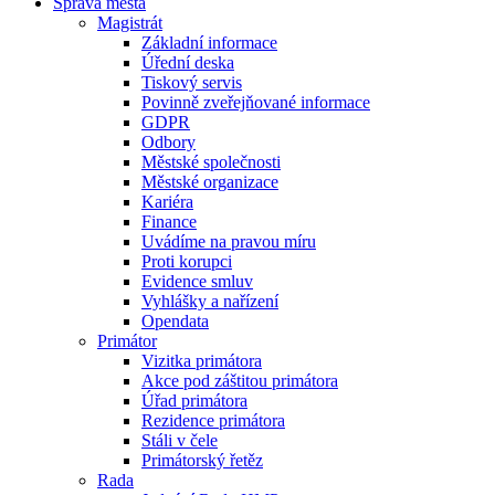
Správa města
Magistrát
Základní informace
Úřední deska
Tiskový servis
Povinně zveřejňované informace
GDPR
Odbory
Městské společnosti
Městské organizace
Kariéra
Finance
Uvádíme na pravou míru
Proti korupci
Evidence smluv
Vyhlášky a nařízení
Opendata
Primátor
Vizitka primátora
Akce pod záštitou primátora
Úřad primátora
Rezidence primátora
Stáli v čele
Primátorský řetěz
Rada