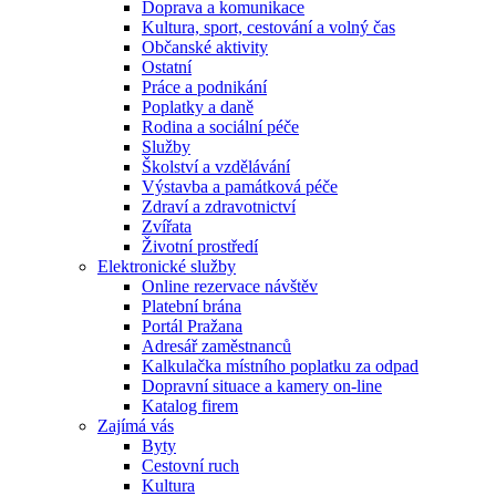
Doprava a komunikace
Kultura, sport, cestování a volný čas
Občanské aktivity
Ostatní
Práce a podnikání
Poplatky a daně
Rodina a sociální péče
Služby
Školství a vzdělávání
Výstavba a památková péče
Zdraví a zdravotnictví
Zvířata
Životní prostředí
Elektronické služby
Online rezervace návštěv
Platební brána
Portál Pražana
Adresář zaměstnanců
Kalkulačka místního poplatku za odpad
Dopravní situace a kamery on-line
Katalog firem
Zajímá vás
Byty
Cestovní ruch
Kultura