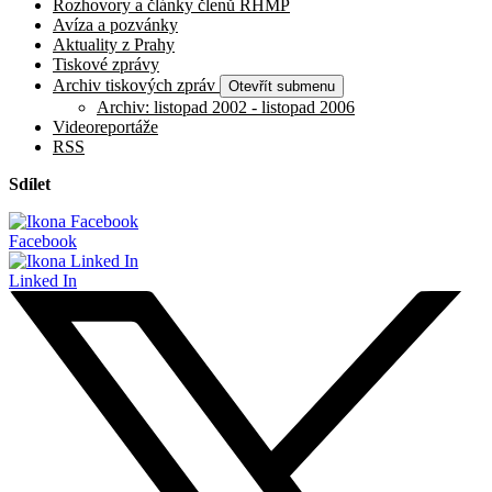
Rozhovory a články členů RHMP
Avíza a pozvánky
Aktuality z Prahy
Tiskové zprávy
Archiv tiskových zpráv
Otevřít submenu
Archiv: listopad 2002 - listopad 2006
Videoreportáže
RSS
Sdílet
Facebook
Linked In