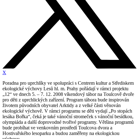
X
Poradna pro uprchlíky ve spolupráci s Centrem kultur a Střediskem
ekologické výchovy Lesů hl. m. Prahy pořádají v rámci projektu
„12“ ve dnech 5. – 7. 12. 2008 víkendový tábor na Toulcově dvoře
pro děti z uprchlických zařízení. Program tábora bude inspirován
životem původních obyvatel Arktidy a z velké části věnován
ekologické výchově. V rámci programu se děti vydají „Po stopách
lesáka Bořka“, čeká je také vánoční stromeček s vánoční besídkou,
olympiáda a další doprovodné tvořivé programy. Většina programů
bude probíhat ve venkovním prostředí Toulcova dvora a
Hostivařského lesoparku a budou zaměřeny na ekologickou
výchovu.