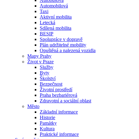
Autobusová
Automobilová
Taxi
Aktivní mobilita
Letecká
Sdílená mobilita
BESIP
Spolupráce v dopravě
Plán udržitelné mobility
Opuštěná a nalezená vozidla
Mapy Prahy
Život v Praze
Služby
Byty
Školství
Bezpečnost
Životní prostředí
Praha bezbariérová
Zdravotní a sociální oblast
Město
Základní informace
Historie
Památky
Kultura
Praktické informace