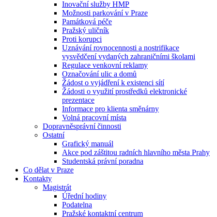
Inovační služby HMP
Možnosti parkování v Praze
Památková péče
Pražský uličník
Proti korupci
Uznávání rovnocennosti a nostrifikace
vysvědčení vydaných zahraničními školami
Regulace venkovní reklamy
Označování ulic a domů
Žádost o vyjádření k existenci sítí
Žádosti o využití prostředků elektronické
prezentace
Informace pro klienta směnárny
Volná pracovní místa
Dopravněsprávní činnosti
Ostatní
Grafický manuál
Akce pod záštitou radních hlavního města Prahy
Studentská právní poradna
Co dělat v Praze
Kontakty
Magistrát
Úřední hodiny
Podatelna
Pražské kontaktní centrum