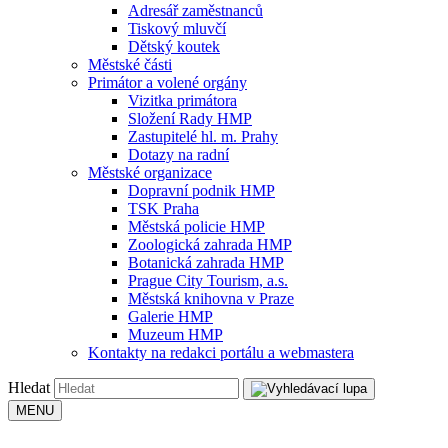
Adresář zaměstnanců
Tiskový mluvčí
Dětský koutek
Městské části
Primátor a volené orgány
Vizitka primátora
Složení Rady HMP
Zastupitelé hl. m. Prahy
Dotazy na radní
Městské organizace
Dopravní podnik HMP
TSK Praha
Městská policie HMP
Zoologická zahrada HMP
Botanická zahrada HMP
Prague City Tourism, a.s.
Městská knihovna v Praze
Galerie HMP
Muzeum HMP
Kontakty na redakci portálu a webmastera
Hledat
MENU