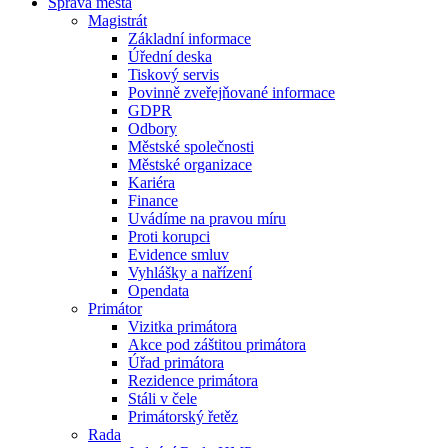
Správa města
Magistrát
Základní informace
Úřední deska
Tiskový servis
Povinně zveřejňované informace
GDPR
Odbory
Městské společnosti
Městské organizace
Kariéra
Finance
Uvádíme na pravou míru
Proti korupci
Evidence smluv
Vyhlášky a nařízení
Opendata
Primátor
Vizitka primátora
Akce pod záštitou primátora
Úřad primátora
Rezidence primátora
Stáli v čele
Primátorský řetěz
Rada