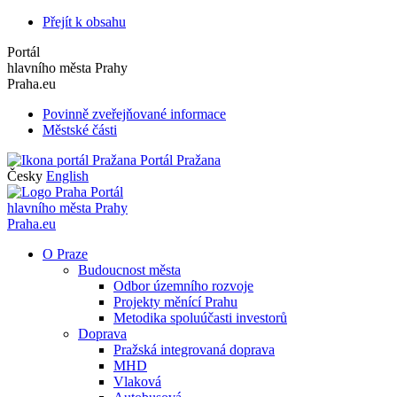
Přejít k obsahu
Portál
hlavního města Prahy
Praha.eu
Povinně zveřejňované informace
Městské části
Portál Pražana
Česky
English
Portál
hlavního města Prahy
Praha.eu
O Praze
Budoucnost města
Odbor územního rozvoje
Projekty měnící Prahu
Metodika spoluúčasti investorů
Doprava
Pražská integrovaná doprava
MHD
Vlaková