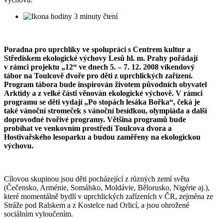
3 minuty čtení
Poradna pro uprchlíky ve spolupráci s Centrem kultur a
Střediskem ekologické výchovy Lesů hl. m. Prahy pořádají
v rámci projektu „12“ ve dnech 5. – 7. 12. 2008 víkendový
tábor na Toulcově dvoře pro děti z uprchlických zařízení.
Program tábora bude inspirován životem původních obyvatel
Arktidy a z velké části věnován ekologické výchově. V rámci
programu se děti vydají „Po stopách lesáka Bořka“, čeká je
také vánoční stromeček s vánoční besídkou, olympiáda a další
doprovodné tvořivé programy. Většina programů bude
probíhat ve venkovním prostředí Toulcova dvora a
Hostivařského lesoparku a budou zaměřeny na ekologickou
výchovu.
Cílovou skupinou jsou děti pocházející z různých zemí světa
(Čečensko, Arménie, Somálsko, Moldávie, Bělorusko, Nigérie aj.),
které momentálně bydlí v uprchlických zařízeních v ČR, zejména ze
Stráže pod Ralskem a z Kostelce nad Orlicí, a jsou ohrožené
sociálním vyloučením.