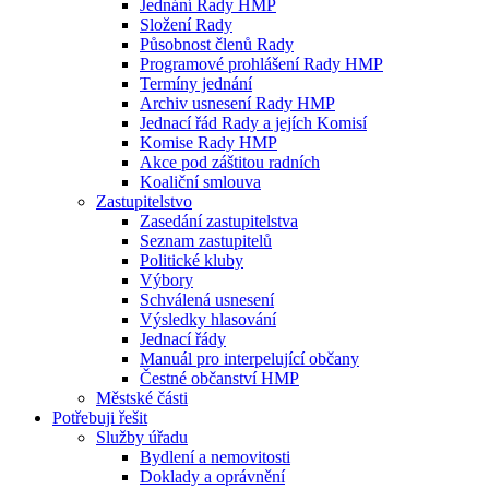
Jednání Rady HMP
Složení Rady
Působnost členů Rady
Programové prohlášení Rady HMP
Termíny jednání
Archiv usnesení Rady HMP
Jednací řád Rady a jejích Komisí
Komise Rady HMP
Akce pod záštitou radních
Koaliční smlouva
Zastupitelstvo
Zasedání zastupitelstva
Seznam zastupitelů
Politické kluby
Výbory
Schválená usnesení
Výsledky hlasování
Jednací řády
Manuál pro interpelující občany
Čestné občanství HMP
Městské části
Potřebuji řešit
Služby úřadu
Bydlení a nemovitosti
Doklady a oprávnění