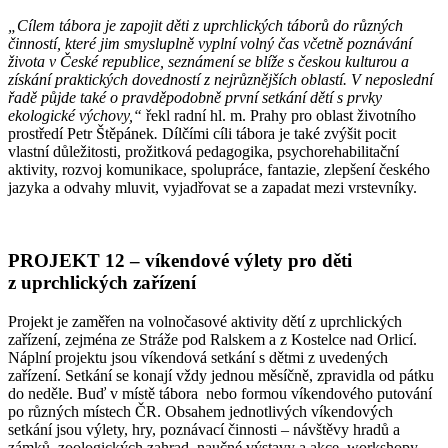
„Cílem tábora je zapojit děti z uprchlických táborů do různých
činností, které jim smysluplně vyplní volný čas včetně poznávání
života v České republice, seznámení se blíže s českou kulturou a
získání praktických dovedností z nejrůznějších oblastí. V neposlední
řadě půjde také o pravděpodobně první setkání dětí s prvky
ekologické výchovy,“
řekl radní hl. m. Prahy pro oblast životního
prostředí Petr Štěpánek
.
Dílčími cíli tábora je také zvýšit pocit
vlastní důležitosti, prožitková pedagogika, psychorehabilitační
aktivity, rozvoj komunikace, spolupráce, fantazie, zlepšení českého
jazyka a odvahy mluvit, vyjadřovat se a zapadat mezi vrstevníky.
PROJEKT 12 – víkendové výlety pro děti
z uprchlických zařízení
Projekt je zaměřen na volnočasové aktivity dětí z uprchlických
zařízení, zejména ze Stráže pod Ralskem a z Kostelce nad Orlicí.
Náplní projektu jsou víkendová setkání s dětmi z uvedených
zařízení. Setkání se konají vždy jednou měsíčně, zpravidla od pátku
do neděle. Buď v místě tábora nebo formou víkendového putování
po různých místech ČR. Obsahem jednotlivých víkendových
setkání jsou výlety, hry, poznávací činnosti – návštěvy hradů a
zámků, zoologických zahrad, naučné výstavy a akce, workshopy,