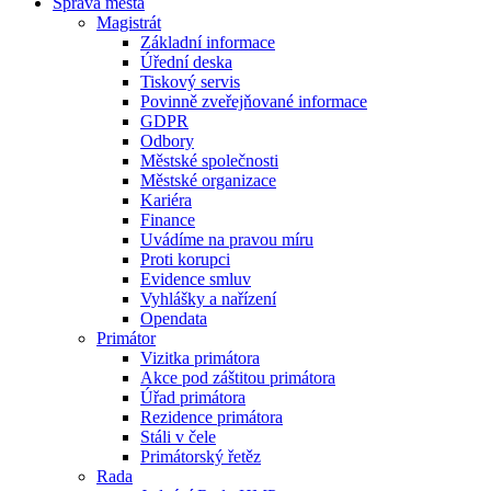
Správa města
Magistrát
Základní informace
Úřední deska
Tiskový servis
Povinně zveřejňované informace
GDPR
Odbory
Městské společnosti
Městské organizace
Kariéra
Finance
Uvádíme na pravou míru
Proti korupci
Evidence smluv
Vyhlášky a nařízení
Opendata
Primátor
Vizitka primátora
Akce pod záštitou primátora
Úřad primátora
Rezidence primátora
Stáli v čele
Primátorský řetěz
Rada