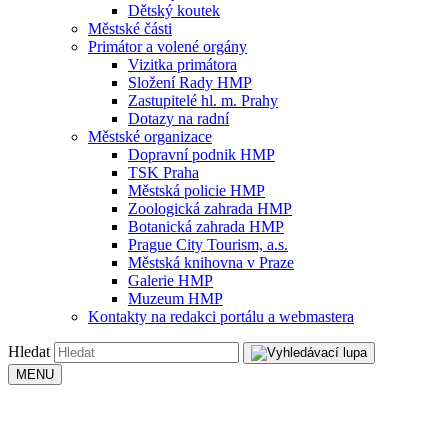
Dětský koutek
Městské části
Primátor a volené orgány
Vizitka primátora
Složení Rady HMP
Zastupitelé hl. m. Prahy
Dotazy na radní
Městské organizace
Dopravní podnik HMP
TSK Praha
Městská policie HMP
Zoologická zahrada HMP
Botanická zahrada HMP
Prague City Tourism, a.s.
Městská knihovna v Praze
Galerie HMP
Muzeum HMP
Kontakty na redakci portálu a webmastera
Hledat
MENU