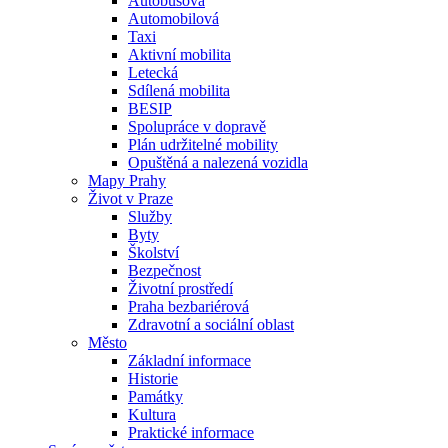
Autobusová
Automobilová
Taxi
Aktivní mobilita
Letecká
Sdílená mobilita
BESIP
Spolupráce v dopravě
Plán udržitelné mobility
Opuštěná a nalezená vozidla
Mapy Prahy
Život v Praze
Služby
Byty
Školství
Bezpečnost
Životní prostředí
Praha bezbariérová
Zdravotní a sociální oblast
Město
Základní informace
Historie
Památky
Kultura
Praktické informace