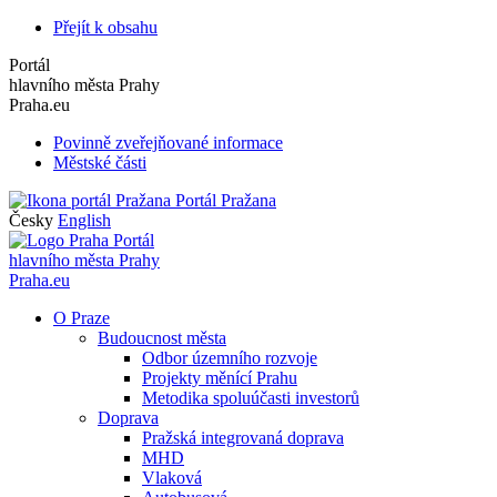
Přejít k obsahu
Portál
hlavního města Prahy
Praha.eu
Povinně zveřejňované informace
Městské části
Portál Pražana
Česky
English
Portál
hlavního města Prahy
Praha.eu
O Praze
Budoucnost města
Odbor územního rozvoje
Projekty měnící Prahu
Metodika spoluúčasti investorů
Doprava
Pražská integrovaná doprava
MHD
Vlaková