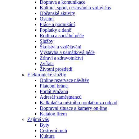
Doprava a komunikace
Kultura, sport, cestování a volný čas
Občanské aktivity
Ostatní
Práce a podnikání
Poplatky a daně
Rodina a sociální péče
Služby
Školství a vzdělávání
Výstavba a památková péče
Zdraví a zdravotnictví
Zvířata
Životní prostředí
Elektronické služby
Online rezervace návštěv
Platební brána
Portál Pražana
Adresář zaměstnanců
Kalkulačka místního poplatku za odpad
Dopravní situace a kamery on-line
Katalog firem
Zajímá vás
Byty
Cestovní ruch
Kultura