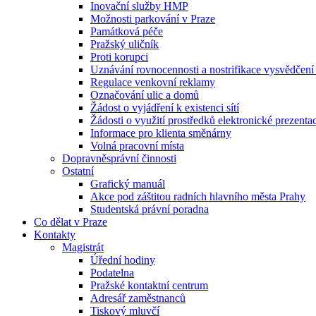
Inovační služby HMP
Možnosti parkování v Praze
Památková péče
Pražský uličník
Proti korupci
Uznávání rovnocennosti a nostrifikace vysvědčen
Regulace venkovní reklamy
Označování ulic a domů
Žádost o vyjádření k existenci sítí
Žádosti o využití prostředků elektronické prezenta
Informace pro klienta směnárny
Volná pracovní místa
Dopravněsprávní činnosti
Ostatní
Grafický manuál
Akce pod záštitou radních hlavního města Prahy
Studentská právní poradna
Co dělat v Praze
Kontakty
Magistrát
Úřední hodiny
Podatelna
Pražské kontaktní centrum
Adresář zaměstnanců
Tiskový mluvčí