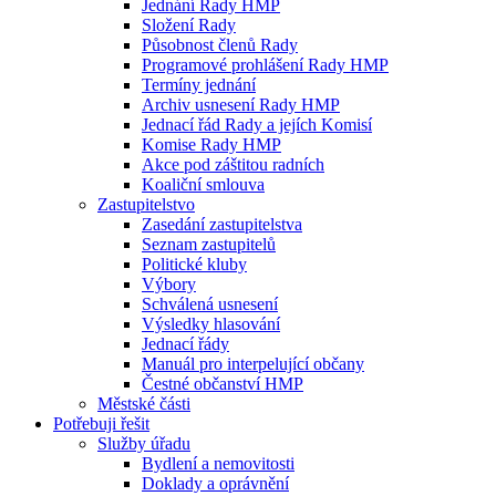
Jednání Rady HMP
Složení Rady
Působnost členů Rady
Programové prohlášení Rady HMP
Termíny jednání
Archiv usnesení Rady HMP
Jednací řád Rady a jejích Komisí
Komise Rady HMP
Akce pod záštitou radních
Koaliční smlouva
Zastupitelstvo
Zasedání zastupitelstva
Seznam zastupitelů
Politické kluby
Výbory
Schválená usnesení
Výsledky hlasování
Jednací řády
Manuál pro interpelující občany
Čestné občanství HMP
Městské části
Potřebuji řešit
Služby úřadu
Bydlení a nemovitosti
Doklady a oprávnění