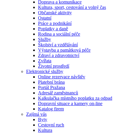
Doprava a komunikace
Kultura, sport, cestování a volný čas
Občanské aktivity
Ostatní
Práce a podnikání
Poplatky a daně
Rodina a sociální péče
Služby
Školství a vzdělávání
Výstavba a památková péče
Zdraví a zdravotnictví
Zvířata
Životní prostředí
Elektronické služby
Online rezervace návštěv
Platební brána
Portál Pražana
Adresář zaměstnanců
Kalkulačka místního poplatku za odpad
Dopravní situace a kamery on-line
Katalog firem
Zajímá vás
Byty
Cestovní ruch
Kultura