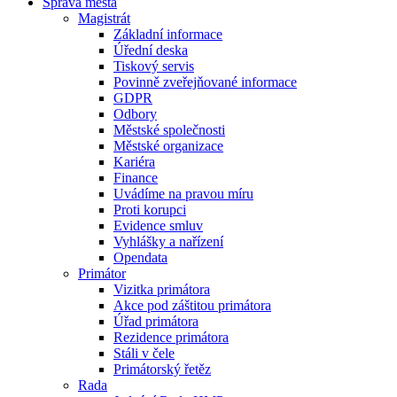
Správa města
Magistrát
Základní informace
Úřední deska
Tiskový servis
Povinně zveřejňované informace
GDPR
Odbory
Městské společnosti
Městské organizace
Kariéra
Finance
Uvádíme na pravou míru
Proti korupci
Evidence smluv
Vyhlášky a nařízení
Opendata
Primátor
Vizitka primátora
Akce pod záštitou primátora
Úřad primátora
Rezidence primátora
Stáli v čele
Primátorský řetěz
Rada