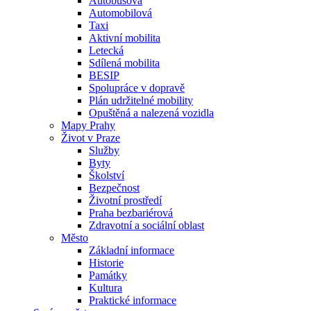
Autobusová
Automobilová
Taxi
Aktivní mobilita
Letecká
Sdílená mobilita
BESIP
Spolupráce v dopravě
Plán udržitelné mobility
Opuštěná a nalezená vozidla
Mapy Prahy
Život v Praze
Služby
Byty
Školství
Bezpečnost
Životní prostředí
Praha bezbariérová
Zdravotní a sociální oblast
Město
Základní informace
Historie
Památky
Kultura
Praktické informace