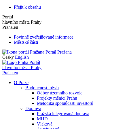
Přejít k obsahu
Portál
hlavního města Prahy
Praha.eu
Povinně zveřejňované informace
Městské části
Portál Pražana
Česky
English
Portál
hlavního města Prahy
Praha.eu
O Praze
Budoucnost města
Odbor územního rozvoje
Projekty měnící Prahu
Metodika spoluúčasti investorů
Doprava
Pražská integrovaná doprava
MHD
Vlaková