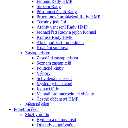
Jednání Rady HMP
Složení Rady
Působnost členů Rady
Programové prohlášení Rady HMP
Termíny jednání
Archiv usnesení Rady HMP
Jednací řád Rady a jejích Komisí
Komise Rady HMP
Akce pod záštitou radních
Koaliční smlouva
Zastupitelstvo
Zasedání zastupitelstva
Seznam zastupitelů
Politické kluby
Výbory
Schválená usnesení
Výsledky hlasování
Jednací řády
Manuál pro interpelující občany
Čestné občanství HMP
Městské části
Potřebuji řešit
Služby úřadu
Bydlení a nemovitosti
Doklady a oprávnění