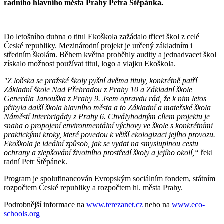
radního hlavního města Prahy Petra Štěpánka.
Do letošního dubna o titul Ekoškola zažádalo třicet škol z celé
České republiky. Mezinárodní projekt je určený základním i
středním školám. Během května proběhly audity a jednadvacet škol
získalo možnost používat titul, logo a vlajku Ekoškola.
"Z loňska se pražské školy pyšní dvěma tituly, konkrétně patří
Základní škole Nad Přehradou z Prahy 10 a Základní škole
Generála Janouška z Prahy 9. Jsem opravdu rád, že k nim letos
přibyla další škola hlavního města a to Základní a mateřské škola
Náměstí Interbrigády z Prahy 6. Chvályhodným cílem projektu je
snaha o propojení
environmentální výchovy ve škole s konkrétními
praktickými kroky, které povedou k větší ekologizaci jejího provozu
.
Ekoškola je ideální způsob, jak se vydat na smysluplnou cestu
ochrany a zlepšování životního prostředí školy a jejího okolí,“
řekl
radní Petr Štěpánek.
Program je spolufinancován Evropským sociálním fondem, státním
rozpočtem České republiky a rozpočtem hl. města Prahy.
Podrobnější informace na
www.terezanet.cz
nebo na
www.eco-
schools.org