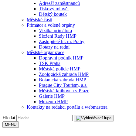
Adresář zaměstnanců
Tiskový mluvčí
Dětský koutek
Městské části
Primátor a volené orgány
Vizitka primátora
Složení Rady HMP
Zastupitelé hl. m. Prahy
Dotazy na radní
Městské organizace
Dopravní podnik HMP
TSK Praha
Městská policie HMP
Zoologická zahrada HMP
Botanická zahrada HMP
Prague City Tourism, a.s.
Městská knihovna v Praze
Galerie HMP
Muzeum HMP
Kontakty na redakci portálu a webmastera
Hledat
MENU