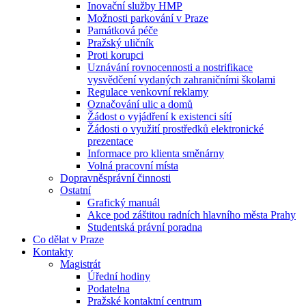
Inovační služby HMP
Možnosti parkování v Praze
Památková péče
Pražský uličník
Proti korupci
Uznávání rovnocennosti a nostrifikace
vysvědčení vydaných zahraničními školami
Regulace venkovní reklamy
Označování ulic a domů
Žádost o vyjádření k existenci sítí
Žádosti o využití prostředků elektronické
prezentace
Informace pro klienta směnárny
Volná pracovní místa
Dopravněsprávní činnosti
Ostatní
Grafický manuál
Akce pod záštitou radních hlavního města Prahy
Studentská právní poradna
Co dělat v Praze
Kontakty
Magistrát
Úřední hodiny
Podatelna
Pražské kontaktní centrum