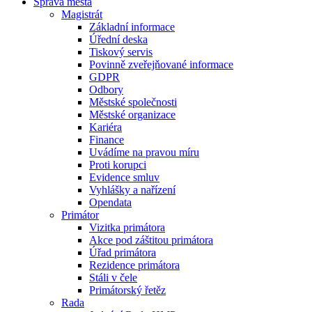
Správa města
Magistrát
Základní informace
Úřední deska
Tiskový servis
Povinně zveřejňované informace
GDPR
Odbory
Městské společnosti
Městské organizace
Kariéra
Finance
Uvádíme na pravou míru
Proti korupci
Evidence smluv
Vyhlášky a nařízení
Opendata
Primátor
Vizitka primátora
Akce pod záštitou primátora
Úřad primátora
Rezidence primátora
Stáli v čele
Primátorský řetěz
Rada