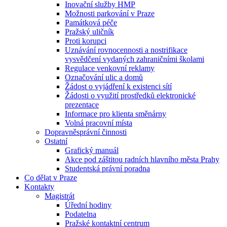
Inovační služby HMP
Možnosti parkování v Praze
Památková péče
Pražský uličník
Proti korupci
Uznávání rovnocennosti a nostrifikace
vysvědčení vydaných zahraničními školami
Regulace venkovní reklamy
Označování ulic a domů
Žádost o vyjádření k existenci sítí
Žádosti o využití prostředků elektronické
prezentace
Informace pro klienta směnárny
Volná pracovní místa
Dopravněsprávní činnosti
Ostatní
Grafický manuál
Akce pod záštitou radních hlavního města Prahy
Studentská právní poradna
Co dělat v Praze
Kontakty
Magistrát
Úřední hodiny
Podatelna
Pražské kontaktní centrum