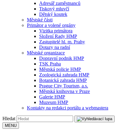
Adresář zaměstnanců
Tiskový mluvčí
Dětský koutek
Městské části
Primátor a volené orgány
Vizitka primátora
Složení Rady HMP
Zastupitelé hl. m. Prahy
Dotazy na radní
Městské organizace
Dopravní podnik HMP
TSK Praha
Městská policie HMP
Zoologická zahrada HMP
Botanická zahrada HMP
Prague City Tourism, a.s.
Městská knihovna v Praze
Galerie HMP
Muzeum HMP
Kontakty na redakci portálu a webmastera
Hledat
MENU