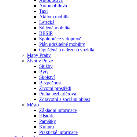
Autobusová
Automobilová
Taxi
Aktivní mobilita
Letecká
Sdílená mobilita
BESIP
Spolupráce v dopravě
Plán udržitelné mobility
Opuštěná a nalezená vozidla
Mapy Prahy
Život v Praze
Služby
Byty
Školství
Bezpečnost
Životní prostředí
Praha bezbariérová
Zdravotní a sociální oblast
Město
Základní informace
Historie
Památky
Kultura
Praktické informace