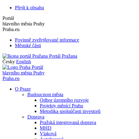
Přejít k obsahu
Portál
hlavního města Prahy
Praha.eu
Povinně zveřejňované informace
Městské části
Portál Pražana
Česky
English
Portál
hlavního města Prahy
Praha.eu
O Praze
Budoucnost města
Odbor územního rozvoje
Projekty měnící Prahu
Metodika spoluúčasti investorů
Doprava
Pražská integrovaná doprava
MHD
Vlaková