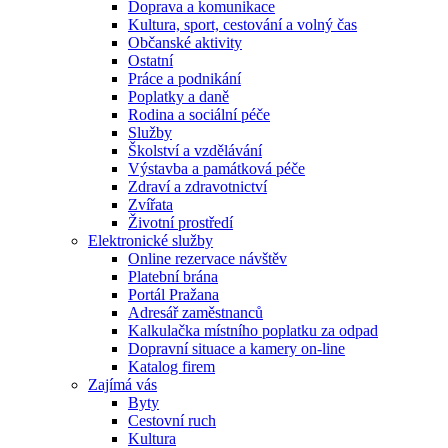
Doprava a komunikace
Kultura, sport, cestování a volný čas
Občanské aktivity
Ostatní
Práce a podnikání
Poplatky a daně
Rodina a sociální péče
Služby
Školství a vzdělávání
Výstavba a památková péče
Zdraví a zdravotnictví
Zvířata
Životní prostředí
Elektronické služby
Online rezervace návštěv
Platební brána
Portál Pražana
Adresář zaměstnanců
Kalkulačka místního poplatku za odpad
Dopravní situace a kamery on-line
Katalog firem
Zajímá vás
Byty
Cestovní ruch
Kultura