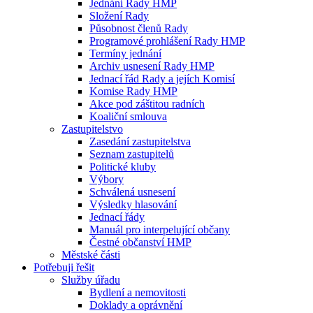
Jednání Rady HMP
Složení Rady
Působnost členů Rady
Programové prohlášení Rady HMP
Termíny jednání
Archiv usnesení Rady HMP
Jednací řád Rady a jejích Komisí
Komise Rady HMP
Akce pod záštitou radních
Koaliční smlouva
Zastupitelstvo
Zasedání zastupitelstva
Seznam zastupitelů
Politické kluby
Výbory
Schválená usnesení
Výsledky hlasování
Jednací řády
Manuál pro interpelující občany
Čestné občanství HMP
Městské části
Potřebuji řešit
Služby úřadu
Bydlení a nemovitosti
Doklady a oprávnění