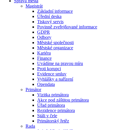
Správa města
Magistrát
Základní informace
Úřední deska
Tiskový servis
Povinně zveřejňované informace
GDPR
Odbory
Městské společnosti
Městské organizace
Kariéra
Finance
Uvádíme na pravou míru
Proti korupci
Evidence smluv
Vyhlášky a nařízení
Opendata
Primátor
Vizitka primátora
Akce pod záštitou primátora
Úřad primátora
Rezidence primátora
Stáli v čele
Primátorský řetěz
Rada