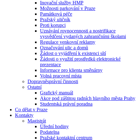
Inovační služby HMP
Možnosti parkování v Praze
Památková péče
Pražský uličník
Proti korupci
Uznávání rovnocennosti a nostrifikace
vysvědčení vydaných zahraničními školami
Regulace venkovní reklamy
Označování ulic a domů
Žádost o vyjádření k existenci sítí
Žádosti o využití prostředků elektronické
prezentace
Informace pro klienta směnárny
Volná pracovní místa
Dopravněsprávní činnosti
Ostatní
Grafický manuál
Akce pod záštitou radních hlavního města Prahy
Studentská právní poradna
Co dělat v Praze
Kontakty
Magistrát
Úřední hodiny
Podatelna
Pražské kontaktní centrum