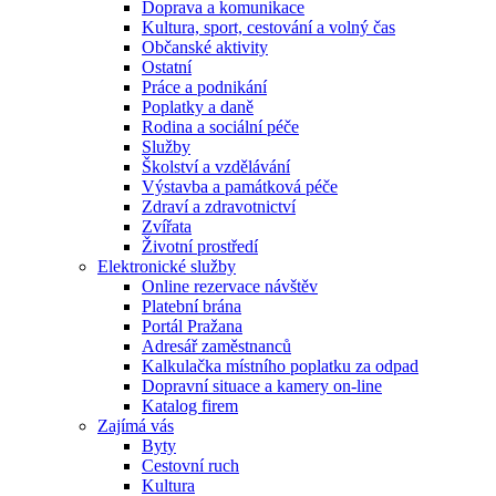
Doprava a komunikace
Kultura, sport, cestování a volný čas
Občanské aktivity
Ostatní
Práce a podnikání
Poplatky a daně
Rodina a sociální péče
Služby
Školství a vzdělávání
Výstavba a památková péče
Zdraví a zdravotnictví
Zvířata
Životní prostředí
Elektronické služby
Online rezervace návštěv
Platební brána
Portál Pražana
Adresář zaměstnanců
Kalkulačka místního poplatku za odpad
Dopravní situace a kamery on-line
Katalog firem
Zajímá vás
Byty
Cestovní ruch
Kultura