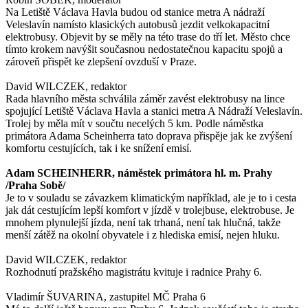
Na Letiště Václava Havla budou od stanice metra A nádraží
Veleslavín namísto klasických autobusů jezdit velkokapacitní
elektrobusy. Objevit by se měly na této trase do tří let. Město chce
tímto krokem navýšit současnou nedostatečnou kapacitu spojů a
zároveň přispět ke zlepšení ovzduší v Praze.
David WILCZEK, redaktor
Rada hlavního města schválila záměr zavést elektrobusy na lince
spojující Letiště Václava Havla a stanici metra A Nádraží Veleslavín.
Trolej by měla mít v součtu necelých 5 km. Podle náměstka
primátora Adama Scheinherra tato doprava přispěje jak ke zvýšení
komfortu cestujících, tak i ke snížení emisí.
Adam SCHEINHERR, náměstek primátora hl. m. Prahy
/Praha Sobě/
Je to v souladu se závazkem klimatickým například, ale je to i cesta
jak dát cestujícím lepší komfort v jízdě v trolejbuse, elektrobuse. Je
mnohem plynulejší jízda, není tak trhaná, není tak hlučná, takže
menší zátěž na okolní obyvatele i z hlediska emisí, nejen hluku.
David WILCZEK, redaktor
Rozhodnutí pražského magistrátu kvituje i radnice Prahy 6.
Vladimír ŠUVARINA, zastupitel MČ Praha 6