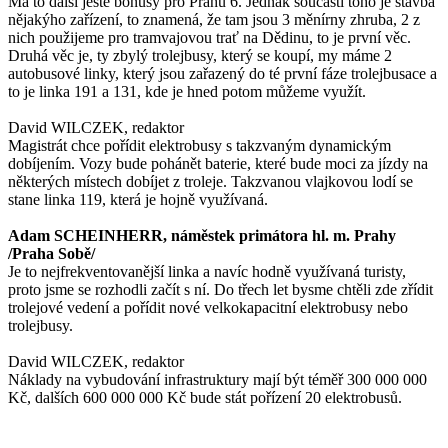
Má to další ještě bonusy pro Prahu 6. Jednak součástí toho je stavba
nějakýho zařízení, to znamená, že tam jsou 3 měnírny zhruba, 2 z
nich použijeme pro tramvajovou trať na Dědinu, to je první věc.
Druhá věc je, ty zbylý trolejbusy, který se koupí, my máme 2
autobusové linky, který jsou zařazený do té první fáze trolejbusace a
to je linka 191 a 131, kde je hned potom můžeme využít.
David WILCZEK, redaktor
Magistrát chce pořídit elektrobusy s takzvaným dynamickým
dobíjením. Vozy bude pohánět baterie, které bude moci za jízdy na
některých místech dobíjet z troleje. Takzvanou vlajkovou lodí se
stane linka 119, která je hojně využívaná.
Adam SCHEINHERR, náměstek primátora hl. m. Prahy
/Praha Sobě/
Je to nejfrekventovanější linka a navíc hodně využívaná turisty,
proto jsme se rozhodli začít s ní. Do třech let bysme chtěli zde zřídit
trolejové vedení a pořídit nové velkokapacitní elektrobusy nebo
trolejbusy.
David WILCZEK, redaktor
Náklady na vybudování infrastruktury mají být téměř 300 000 000
Kč, dalších 600 000 000 Kč bude stát pořízení 20 elektrobusů.