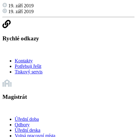
19. září 2019
19. září 2019
Rychlé odkazy
Kontakty
Potřebuji řešit
Tiskový servis
Magistrát
Úřední doba
Odbory
Úřední deska
Volná pracovní místa