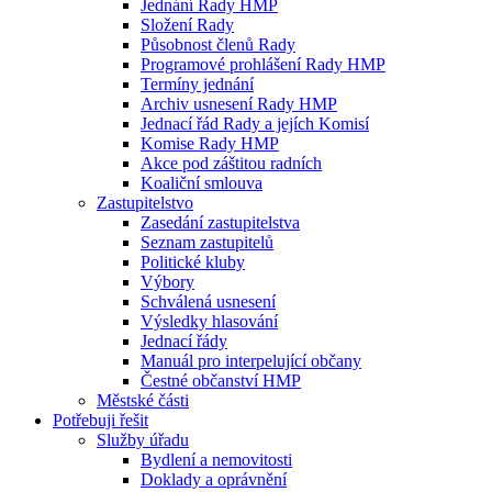
Jednání Rady HMP
Složení Rady
Působnost členů Rady
Programové prohlášení Rady HMP
Termíny jednání
Archiv usnesení Rady HMP
Jednací řád Rady a jejích Komisí
Komise Rady HMP
Akce pod záštitou radních
Koaliční smlouva
Zastupitelstvo
Zasedání zastupitelstva
Seznam zastupitelů
Politické kluby
Výbory
Schválená usnesení
Výsledky hlasování
Jednací řády
Manuál pro interpelující občany
Čestné občanství HMP
Městské části
Potřebuji řešit
Služby úřadu
Bydlení a nemovitosti
Doklady a oprávnění