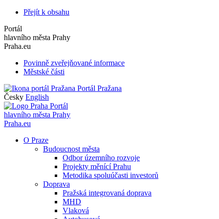
Přejít k obsahu
Portál
hlavního města Prahy
Praha.eu
Povinně zveřejňované informace
Městské části
Portál Pražana
Česky
English
Portál
hlavního města Prahy
Praha.eu
O Praze
Budoucnost města
Odbor územního rozvoje
Projekty měnící Prahu
Metodika spoluúčasti investorů
Doprava
Pražská integrovaná doprava
MHD
Vlaková