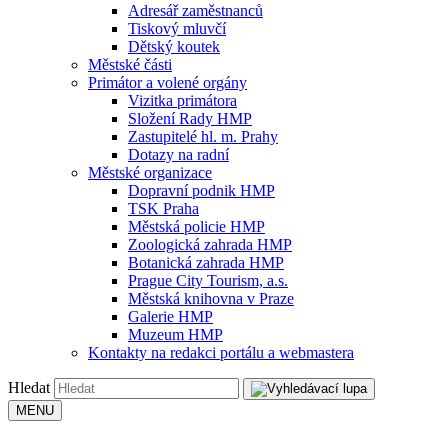
Adresář zaměstnanců
Tiskový mluvčí
Dětský koutek
Městské části
Primátor a volené orgány
Vizitka primátora
Složení Rady HMP
Zastupitelé hl. m. Prahy
Dotazy na radní
Městské organizace
Dopravní podnik HMP
TSK Praha
Městská policie HMP
Zoologická zahrada HMP
Botanická zahrada HMP
Prague City Tourism, a.s.
Městská knihovna v Praze
Galerie HMP
Muzeum HMP
Kontakty na redakci portálu a webmastera
Hledat
MENU