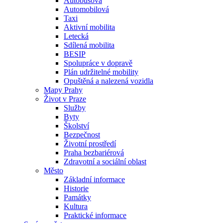
Autobusová
Automobilová
Taxi
Aktivní mobilita
Letecká
Sdílená mobilita
BESIP
Spolupráce v dopravě
Plán udržitelné mobility
Opuštěná a nalezená vozidla
Mapy Prahy
Život v Praze
Služby
Byty
Školství
Bezpečnost
Životní prostředí
Praha bezbariérová
Zdravotní a sociální oblast
Město
Základní informace
Historie
Památky
Kultura
Praktické informace