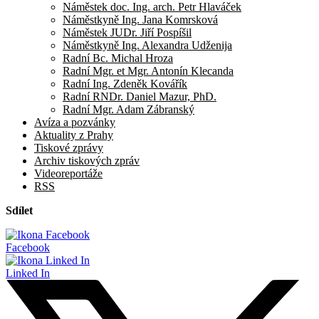
Náměstek doc. Ing. arch. Petr Hlaváček
Náměstkyně Ing. Jana Komrsková
Náměstek JUDr. Jiří Pospíšil
Náměstkyně Ing. Alexandra Udženija
Radní Bc. Michal Hroza
Radní Mgr. et Mgr. Antonín Klecanda
Radní Ing. Zdeněk Kovářík
Radní RNDr. Daniel Mazur, PhD.
Radní Mgr. Adam Zábranský
Avíza a pozvánky
Aktuality z Prahy
Tiskové zprávy
Archiv tiskových zpráv
Videoreportáže
RSS
Sdílet
Facebook
Linked In