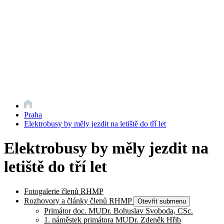
Praha
Elektrobusy by měly jezdit na letiště do tří let
Elektrobusy by měly jezdit na
letiště do tří let
Fotogalerie členů RHMP
Rozhovory a články členů RHMP
Otevřít submenu
Primátor doc. MUDr. Bohuslav Svoboda, CSc.
1. náměstek primátora MUDr. Zdeněk Hřib