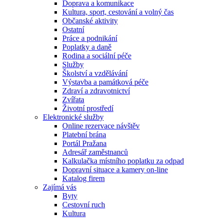
Doprava a komunikace
Kultura, sport, cestování a volný čas
Občanské aktivity
Ostatní
Práce a podnikání
Poplatky a daně
Rodina a sociální péče
Služby
Školství a vzdělávání
Výstavba a památková péče
Zdraví a zdravotnictví
Zvířata
Životní prostředí
Elektronické služby
Online rezervace návštěv
Platební brána
Portál Pražana
Adresář zaměstnanců
Kalkulačka místního poplatku za odpad
Dopravní situace a kamery on-line
Katalog firem
Zajímá vás
Byty
Cestovní ruch
Kultura