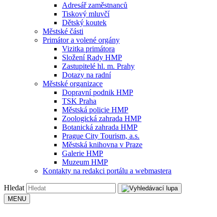
Adresář zaměstnanců
Tiskový mluvčí
Dětský koutek
Městské části
Primátor a volené orgány
Vizitka primátora
Složení Rady HMP
Zastupitelé hl. m. Prahy
Dotazy na radní
Městské organizace
Dopravní podnik HMP
TSK Praha
Městská policie HMP
Zoologická zahrada HMP
Botanická zahrada HMP
Prague City Tourism, a.s.
Městská knihovna v Praze
Galerie HMP
Muzeum HMP
Kontakty na redakci portálu a webmastera
Hledat
MENU