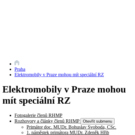
Praha
Elektromobily v Praze mohou mít speciální RZ
Elektromobily v Praze mohou
mít speciální RZ
Fotogalerie členů RHMP
Rozhovory a články členů RHMP
Otevřít submenu
Primátor doc. MUDr. Bohuslav Svoboda, CSc.
1. náměstek primátora MUDr. Zdeněk Hřib