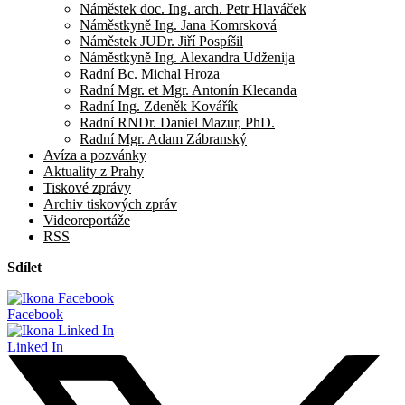
Náměstek doc. Ing. arch. Petr Hlaváček
Náměstkyně Ing. Jana Komrsková
Náměstek JUDr. Jiří Pospíšil
Náměstkyně Ing. Alexandra Udženija
Radní Bc. Michal Hroza
Radní Mgr. et Mgr. Antonín Klecanda
Radní Ing. Zdeněk Kovářík
Radní RNDr. Daniel Mazur, PhD.
Radní Mgr. Adam Zábranský
Avíza a pozvánky
Aktuality z Prahy
Tiskové zprávy
Archiv tiskových zpráv
Videoreportáže
RSS
Sdílet
Facebook
Linked In