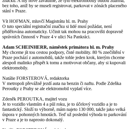
značku. A my nově zavádíme, že tyto elektromobily budou zdarma,
bez toho, aniž by se museli registrovat, parkovat v zónách placeného
stání v Praze.
Vít HOFMAN, mluvčí Magistrátu hl. m. Prahy
O tuto speciální registrační značku si lidé musí požádat, není
přidělována automaticky. Učinit tak mohou na pracovišti dopravně
správních činností v Praze 4 v ulici Na Pankráci.
Adam SCHEINHERR, náměstek primátora hl. m. Prahy
My chceme jít tou cestou podpory, čisté mobility. 80 % znečištění v
Praze pochází z automobilů, takže tohle jeden krok, kterým chceme
alespoň malinko přispět k tomu a motivovat občany, aby si kupovali
elektromobily.
Natálie FORSTEROVÁ, redaktorka
V metropoli převážně jezdí auta na benzin či naftu. Podle Zdeňka
Peroutky z Prahy se ale elektromobil vyplatí více.
Zdeněk PEROUTKA, majitel vozu
Je to vozidlo vlastním 4 a půl roku, je to účelový vozidlo a je to
fantastický. Složí to výborně, mám najeto 130 000, takže jako velká
úspora v pohonných hmotách. Teď už poslední výhoda to parkování
v Praze a je to naprosto dokonalý.