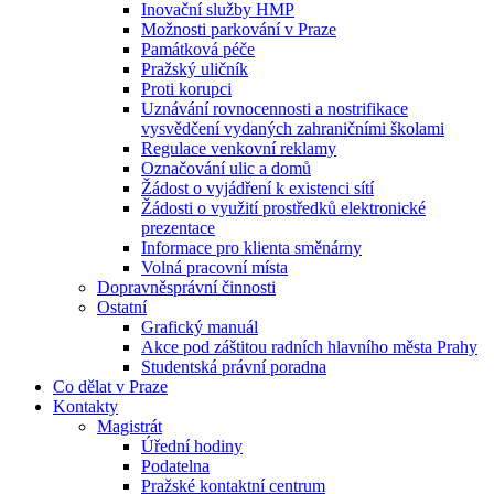
Inovační služby HMP
Možnosti parkování v Praze
Památková péče
Pražský uličník
Proti korupci
Uznávání rovnocennosti a nostrifikace
vysvědčení vydaných zahraničními školami
Regulace venkovní reklamy
Označování ulic a domů
Žádost o vyjádření k existenci sítí
Žádosti o využití prostředků elektronické
prezentace
Informace pro klienta směnárny
Volná pracovní místa
Dopravněsprávní činnosti
Ostatní
Grafický manuál
Akce pod záštitou radních hlavního města Prahy
Studentská právní poradna
Co dělat v Praze
Kontakty
Magistrát
Úřední hodiny
Podatelna
Pražské kontaktní centrum