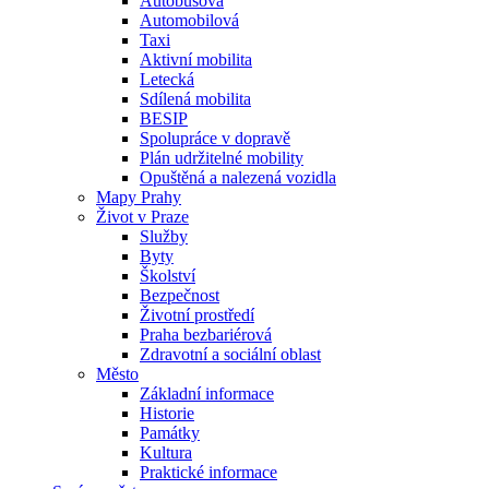
Autobusová
Automobilová
Taxi
Aktivní mobilita
Letecká
Sdílená mobilita
BESIP
Spolupráce v dopravě
Plán udržitelné mobility
Opuštěná a nalezená vozidla
Mapy Prahy
Život v Praze
Služby
Byty
Školství
Bezpečnost
Životní prostředí
Praha bezbariérová
Zdravotní a sociální oblast
Město
Základní informace
Historie
Památky
Kultura
Praktické informace