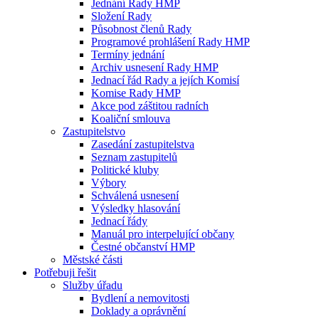
Jednání Rady HMP
Složení Rady
Působnost členů Rady
Programové prohlášení Rady HMP
Termíny jednání
Archiv usnesení Rady HMP
Jednací řád Rady a jejích Komisí
Komise Rady HMP
Akce pod záštitou radních
Koaliční smlouva
Zastupitelstvo
Zasedání zastupitelstva
Seznam zastupitelů
Politické kluby
Výbory
Schválená usnesení
Výsledky hlasování
Jednací řády
Manuál pro interpelující občany
Čestné občanství HMP
Městské části
Potřebuji řešit
Služby úřadu
Bydlení a nemovitosti
Doklady a oprávnění