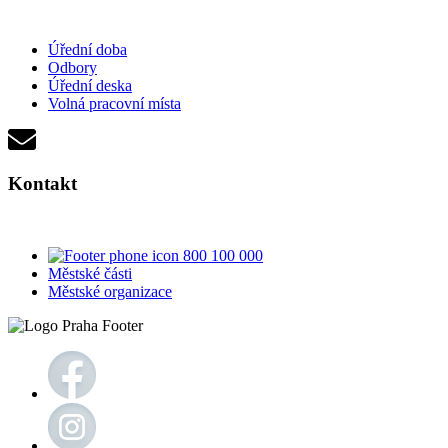
Úřední doba
Odbory
Úřední deska
Volná pracovní místa
Kontakt
800 100 000
Městské části
Městské organizace