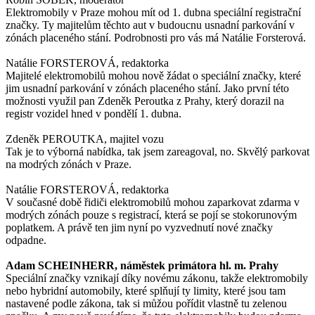
Elektromobily v Praze mohou mít od 1. dubna speciální registrační
značky. Ty majitelům těchto aut v budoucnu usnadní parkování v
zónách placeného stání. Podrobnosti pro vás má Natálie Forsterová.
Natálie FORSTEROVÁ, redaktorka
Majitelé elektromobilů mohou nově žádat o speciální značky, které
jim usnadní parkování v zónách placeného stání. Jako první této
možnosti využil pan Zdeněk Peroutka z Prahy, který dorazil na
registr vozidel hned v pondělí 1. dubna.
Zdeněk PEROUTKA, majitel vozu
Tak je to výborná nabídka, tak jsem zareagoval, no. Skvělý parkovat
na modrých zónách v Praze.
Natálie FORSTEROVÁ, redaktorka
V současné době řidiči elektromobilů mohou zaparkovat zdarma v
modrých zónách pouze s registrací, která se pojí se stokorunovým
poplatkem. A právě ten jim nyní po vyzvednutí nové značky
odpadne.
Adam SCHEINHERR, náměstek primátora hl. m. Prahy
Speciální značky vznikají díky novému zákonu, takže elektromobily
nebo hybridní automobily, které splňují ty limity, které jsou tam
nastavené podle zákona, tak si můžou pořídit vlastně tu zelenou