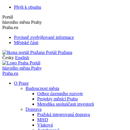
Přejít k obsahu
Portál
hlavního města Prahy
Praha.eu
Povinně zveřejňované informace
Městské části
Portál Pražana
Česky
English
Portál
hlavního města Prahy
Praha.eu
O Praze
Budoucnost města
Odbor územního rozvoje
Projekty měnící Prahu
Metodika spoluúčasti investorů
Doprava
Pražská integrovaná doprava
MHD
Vlaková