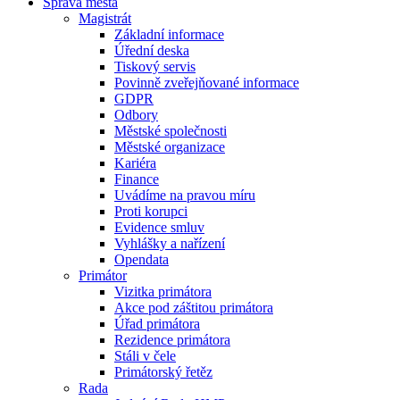
Správa města
Magistrát
Základní informace
Úřední deska
Tiskový servis
Povinně zveřejňované informace
GDPR
Odbory
Městské společnosti
Městské organizace
Kariéra
Finance
Uvádíme na pravou míru
Proti korupci
Evidence smluv
Vyhlášky a nařízení
Opendata
Primátor
Vizitka primátora
Akce pod záštitou primátora
Úřad primátora
Rezidence primátora
Stáli v čele
Primátorský řetěz
Rada