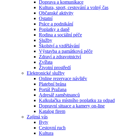
Doprava a komunikace
Kultura, sport, cestování a volný čas
Občanské aktivity
Ostatní
Práce a podnikání
Poplatky a daně
Rodina a sociální péče
Služby
Školství a vzdělávání
Výstavba a památková péče
Zdraví a zdravotnictví
Zvířata
Životní prostředí
Elektronické služby
Online rezervace návštěv
Platební brána
Portál Pražana
Adresář zaměstnanců
Kalkulačka místního poplatku za odpad
Dopravní situace a kamery on-line
Katalog firem
Zajímá vás
Byty
Cestovní ruch
Kultura