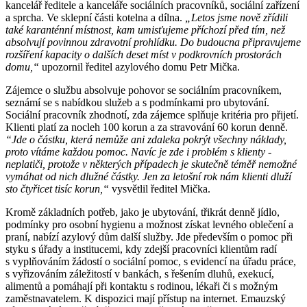
kancelář ředitele a kanceláře sociálních pracovníků, sociální zařízení
a sprcha. Ve sklepní části kotelna a dílna.
„Letos jsme nově zřídili
také karanténní místnost, kam umisťujeme příchozí před tím, než
absolvují povinnou zdravotní prohlídku. Do budoucna připravujeme
rozšíření kapacity o dalších deset míst v podkrovních prostorách
domu,“
upozornil ředitel azylového domu Petr Mička.
Zájemce o službu absolvuje pohovor se sociálním pracovníkem,
seznámí se s nabídkou služeb a s podmínkami pro ubytování.
Sociální pracovník zhodnotí, zda zájemce splňuje kritéria pro přijetí.
Klienti platí za nocleh 100 korun a za stravování 60 korun denně.
“Jde o částku, která nemůže ani zdaleka pokrýt všechny náklady,
proto vítáme každou pomoc. Navíc je zde i problém s klienty -
neplatiči, protože v některých případech je skutečně téměř nemožné
vymáhat od nich dlužné částky. Jen za letošní rok nám klienti dluží
sto čtyřicet tisíc korun,“
vysvětlil ředitel Mička.
Kromě základních potřeb, jako je ubytování, třikrát denně jídlo,
podmínky pro osobní hygienu a možnost získat levného oblečení a
praní, nabízí azylový dům další služby. Jde především o pomoc při
styku s úřady a institucemi, kdy zdejší pracovníci klientům radí
s vyplňováním žádostí o sociální pomoc, s evidencí na úřadu práce,
s vyřizováním záležitostí v bankách, s řešením dluhů, exekucí,
alimentů a pomáhají při kontaktu s rodinou, lékaři či s možným
zaměstnavatelem. K dispozici mají přístup na internet. Emauzský