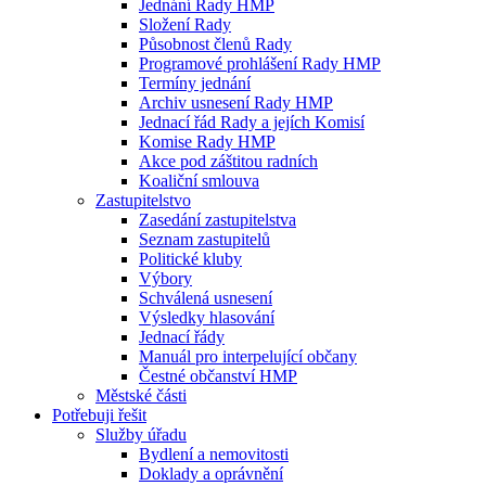
Jednání Rady HMP
Složení Rady
Působnost členů Rady
Programové prohlášení Rady HMP
Termíny jednání
Archiv usnesení Rady HMP
Jednací řád Rady a jejích Komisí
Komise Rady HMP
Akce pod záštitou radních
Koaliční smlouva
Zastupitelstvo
Zasedání zastupitelstva
Seznam zastupitelů
Politické kluby
Výbory
Schválená usnesení
Výsledky hlasování
Jednací řády
Manuál pro interpelující občany
Čestné občanství HMP
Městské části
Potřebuji řešit
Služby úřadu
Bydlení a nemovitosti
Doklady a oprávnění