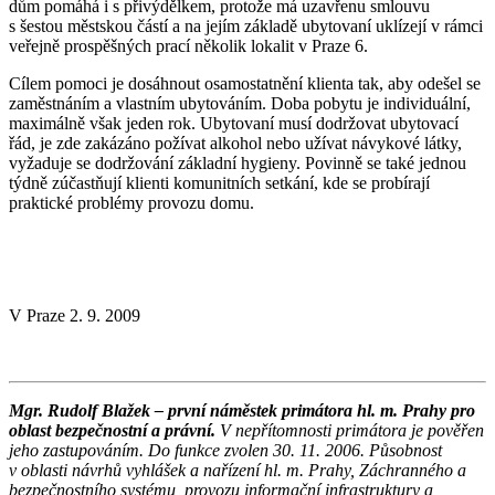
dům pomáhá i s přivýdělkem, protože má uzavřenu smlouvu
s šestou městskou částí a na jejím základě ubytovaní uklízejí v rámci
veřejně prospěšných prací několik lokalit v Praze 6.
Cílem pomoci je dosáhnout osamostatnění klienta tak, aby odešel se
zaměstnáním a vlastním ubytováním. Doba pobytu je individuální,
maximálně však jeden rok. Ubytovaní musí dodržovat ubytovací
řád, je zde zakázáno požívat alkohol nebo užívat návykové látky,
vyžaduje se dodržování základní hygieny. Povinně se také jednou
týdně zúčastňují klienti komunitních setkání, kde se probírají
praktické problémy provozu domu.
V Praze 2. 9. 2009
Mgr. Rudolf Blažek
– první náměstek primátora hl. m. Prahy pro
oblast bezpečnostní a právní.
V nepřítomnosti primátora je pověřen
jeho zastupováním. Do funkce zvolen 30. 11. 2006. Působnost
v oblasti návrhů vyhlášek a nařízení hl. m. Prahy, Záchranného a
bezpečnostního systému, provozu informační infrastruktury a