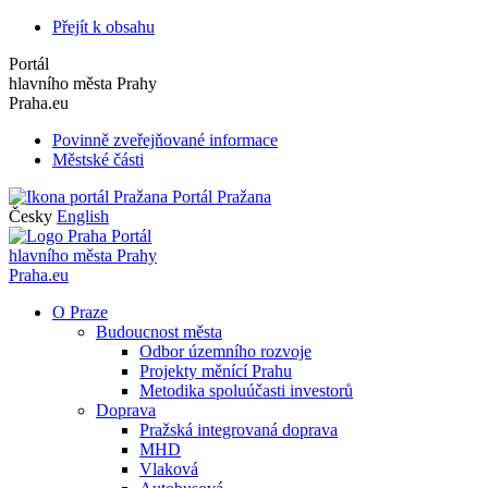
Přejít k obsahu
Portál
hlavního města Prahy
Praha.eu
Povinně zveřejňované informace
Městské části
Portál Pražana
Česky
English
Portál
hlavního města Prahy
Praha.eu
O Praze
Budoucnost města
Odbor územního rozvoje
Projekty měnící Prahu
Metodika spoluúčasti investorů
Doprava
Pražská integrovaná doprava
MHD
Vlaková