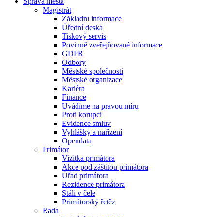
Správa města
Magistrát
Základní informace
Úřední deska
Tiskový servis
Povinně zveřejňované informace
GDPR
Odbory
Městské společnosti
Městské organizace
Kariéra
Finance
Uvádíme na pravou míru
Proti korupci
Evidence smluv
Vyhlášky a nařízení
Opendata
Primátor
Vizitka primátora
Akce pod záštitou primátora
Úřad primátora
Rezidence primátora
Stáli v čele
Primátorský řetěz
Rada