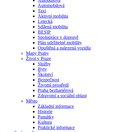
Autobusová
Automobilová
Taxi
Aktivní mobilita
Letecká
Sdílená mobilita
BESIP
Spolupráce v dopravě
Plán udržitelné mobility
Opuštěná a nalezená vozidla
Mapy Prahy
Život v Praze
Služby
Byty
Školství
Bezpečnost
Životní prostředí
Praha bezbariérová
Zdravotní a sociální oblast
Město
Základní informace
Historie
Památky
Kultura
Praktické informace