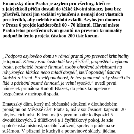
Emauzský dům Praha je azylem pro všechny, kteří se
z jakýchkoli příčin dostali do těžké životní situace, jsou bez
přístřeší, hrozí jim sociální vyloučení a nemají dost vlastních
prostředků, aby nelehké období zvládli. Azylovým domem
v Praze 6 projde každoročně 60 - 70 klientů. Hlavní město
Praha letos prostřednictvím grantů na prevenci kriminality
podpořilo tento projekt částkou 200 tisíc korun.
„Podpora azylového domu v rámci grantů pro prevenci kriminality
je logická. Klienty jsou často lidé bez přístřeší, propuštění z výkonu
trestu, pachatelé trestné činnosti, osoby ohrožené závislostmi na
návykových látkách nebo mladí dospělí, kteří opouštějí ústavní
školská zařízení. Pravděpodobnost, že bez pomocné ruky skončí tito
lidé u páchání trestné činnosti, je velmi vysoká,“
uvedl první
náměstek primátora Rudolf Blažek, do jehož kompetence
bezpečnost v metropoli spadá.
Emauzský dům, který má občanské sdružení v dlouhodobém
pronájmu od Městské části Praha 6, má v současnosti kapacitu 20
ubytovacích míst. Klienti mají v prvním patře k dispozici 5
dvoulůžkových, 2 třílůžkové a 1 čtyřlůžkový pokoj. Je zde
společenská místnost, sociální zařízení, sprchy a prádelna se
sušárnou. V přízemí je kuchyň a potravinové sklady, jídelna,