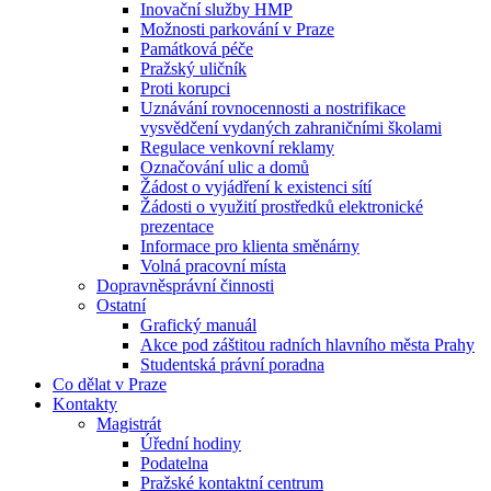
Inovační služby HMP
Možnosti parkování v Praze
Památková péče
Pražský uličník
Proti korupci
Uznávání rovnocennosti a nostrifikace
vysvědčení vydaných zahraničními školami
Regulace venkovní reklamy
Označování ulic a domů
Žádost o vyjádření k existenci sítí
Žádosti o využití prostředků elektronické
prezentace
Informace pro klienta směnárny
Volná pracovní místa
Dopravněsprávní činnosti
Ostatní
Grafický manuál
Akce pod záštitou radních hlavního města Prahy
Studentská právní poradna
Co dělat v Praze
Kontakty
Magistrát
Úřední hodiny
Podatelna
Pražské kontaktní centrum