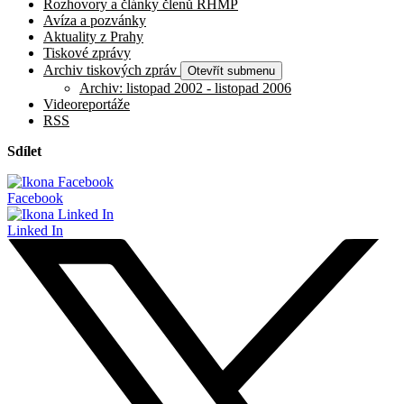
Rozhovory a články členů RHMP
Avíza a pozvánky
Aktuality z Prahy
Tiskové zprávy
Archiv tiskových zpráv
Otevřít submenu
Archiv: listopad 2002 - listopad 2006
Videoreportáže
RSS
Sdílet
Facebook
Linked In