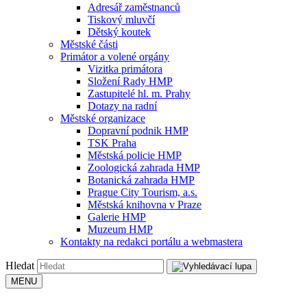
Adresář zaměstnanců
Tiskový mluvčí
Dětský koutek
Městské části
Primátor a volené orgány
Vizitka primátora
Složení Rady HMP
Zastupitelé hl. m. Prahy
Dotazy na radní
Městské organizace
Dopravní podnik HMP
TSK Praha
Městská policie HMP
Zoologická zahrada HMP
Botanická zahrada HMP
Prague City Tourism, a.s.
Městská knihovna v Praze
Galerie HMP
Muzeum HMP
Kontakty na redakci portálu a webmastera
Hledat
MENU