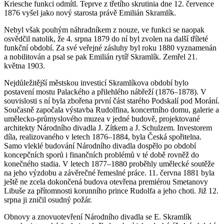
Kriesche funkci odmítl. Teprve z třetího skrutinia dne 12. července
1876 vyšel jako nový starosta právě Emilián Skramlík.
Nebyl však pouhým náhradníkem z nouze, ve funkci se naopak
osvědčil natolik, že 4. srpna 1879 do ní byl zvolen na další tříleté
funkční období. Za své veřejné zásluhy byl roku 1880 vyznamenán
a nobilitován a psal se pak Emilián rytíř Skramlík. Zemřel 21.
května 1903.
Nejdůležitější městskou investicí Skramlíkova období bylo
postavení mostu Palackého a přilehlého nábřeží (1876–1878). V
souvislosti s ní byla zbořena první část starého Podskalí pod Morání.
Současně započala výstavba Rudolfina, koncertního domu, galerie a
umělecko-průmyslového muzea v jedné budově, projektované
architekty Národního divadla J. Zítkem a J. Schulzem. Investorem
díla, realizovaného v letech 1876–1884, byla Česká spořitelna.
Samo vleklé budování Národního divadla dospělo po období
koncepčních sporů i finančních problémů v té době rovněž do
konečného stadia. V letech 1877–1880 proběhly umělecké soutěže
na jeho výzdobu a závěrečné řemeslné práce. 11. června 1881 byla
ještě ne zcela dokončená budova otevřena premiérou Smetanovy
Libuše za přítomnosti korunního prince Rudolfa a jeho choti. Již 12.
srpna ji zničil osudný požár.
Obnovy a znovuotevření Národního divadla se E. Skramlík