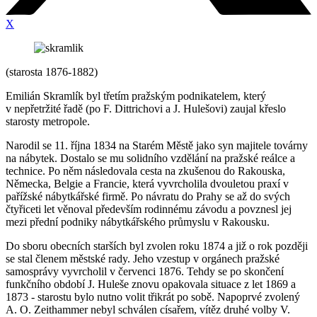
X
(starosta 1876-1882)
Emilián Skramlík byl třetím pražským podnikatelem, který
v nepřetržité řadě (po F. Dittrichovi a J. Hulešovi) zaujal křeslo
starosty metropole.
Narodil se 11. října 1834 na Starém Městě jako syn majitele továrny
na nábytek. Dostalo se mu solidního vzdělání na pražské reálce a
technice. Po něm následovala cesta na zkušenou do Rakouska,
Německa, Belgie a Francie, která vyvrcholila dvouletou praxí v
pařížské nábytkářské firmě. Po návratu do Prahy se až do svých
čtyřiceti let věnoval především rodinnému závodu a povznesl jej
mezi přední podniky nábytkářského průmyslu v Rakousku.
Do sboru obecních starších byl zvolen roku 1874 a již o rok později
se stal členem městské rady. Jeho vzestup v orgánech pražské
samosprávy vyvrcholil v červenci 1876. Tehdy se po skončení
funkčního období J. Huleše znovu opakovala situace z let 1869 a
1873 - starostu bylo nutno volit třikrát po sobě. Napoprvé zvolený
A. O. Zeithammer nebyl schválen císařem, vítěz druhé volby V.