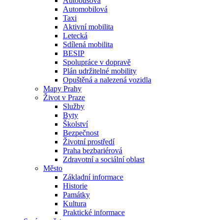
Autobusová
Automobilová
Taxi
Aktivní mobilita
Letecká
Sdílená mobilita
BESIP
Spolupráce v dopravě
Plán udržitelné mobility
Opuštěná a nalezená vozidla
Mapy Prahy
Život v Praze
Služby
Byty
Školství
Bezpečnost
Životní prostředí
Praha bezbariérová
Zdravotní a sociální oblast
Město
Základní informace
Historie
Památky
Kultura
Praktické informace