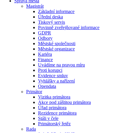
Správa města
Magistrát
Základní informace
Úřední deska
Tiskový servis
Povinně zveřejňované informace
GDPR
Odbory
Městské společnosti
Městské organizace
Kariéra
Finance
Uvádíme na pravou míru
Proti korupci
Evidence smluv
Vyhlášky a nařízení
Opendata
Primátor
Vizitka primátora
Akce pod záštitou primátora
Úřad primátora
Rezidence primátora
Stáli v čele
Primátorský řetěz
Rada