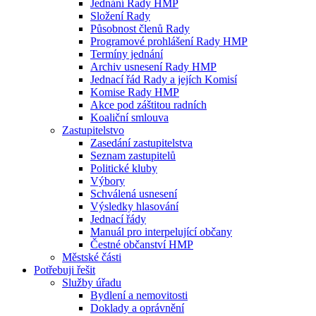
Jednání Rady HMP
Složení Rady
Působnost členů Rady
Programové prohlášení Rady HMP
Termíny jednání
Archiv usnesení Rady HMP
Jednací řád Rady a jejích Komisí
Komise Rady HMP
Akce pod záštitou radních
Koaliční smlouva
Zastupitelstvo
Zasedání zastupitelstva
Seznam zastupitelů
Politické kluby
Výbory
Schválená usnesení
Výsledky hlasování
Jednací řády
Manuál pro interpelující občany
Čestné občanství HMP
Městské části
Potřebuji řešit
Služby úřadu
Bydlení a nemovitosti
Doklady a oprávnění