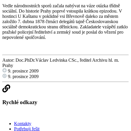
Vedle národnostních sporů začala nabývat na váze otázka třídně
sociální. Do historie Prahy poprvé vstoupila krátkou epizodou. V
hostinci U Kaštanu v poklidné vsi Břevnově daleko za městem
založilo 7. dubna 1878 čtrnáct delegátů tajně Českoslovanskou
sociálně demokratickou stranu dělnickou. Zakladatele vzápětí zatklo
pražské policejní ředitelství a zemský soud je poslal do vězení pro
nepovolené spolčování.
Autor: Doc.PhDr.Václav Ledvinka CSc., ředitel Archivu hl. m.
Prahy
9. prosince 2009
9. prosince 2009
Rychlé odkazy
Kontakty
Potřebuji řešit