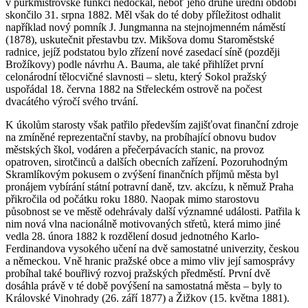
v purkmistrovské funkci nedočkal, neboť jeho druhé úřední období
skončilo 31. srpna 1882. Měl však do té doby příležitost odhalit
například nový pomník J. Jungmanna na stejnojmenném náměstí
(1878), uskutečnit přestavbu tzv. Mikšova domu Staroměstské
radnice, jejíž podstatou bylo zřízení nové zasedací síně (později
Brožíkovy) podle návrhu A. Bauma, ale také přihlížet první
celonárodní tělocvičné slavnosti – sletu, který Sokol pražský
uspořádal 18. června 1882 na Střeleckém ostrově na počest
dvacátého výročí svého trvání.
K úkolům starosty však patřilo především zajišťovat finanční zdroje
na zmíněné reprezentační stavby, na probíhající obnovu budov
městských škol, vodáren a přečerpávacích stanic, na provoz
opatroven, sirotčinců a dalších obecních zařízení. Pozoruhodným
Skramlíkovým pokusem o zvýšení finančních příjmů města byl
pronájem vybírání státní potravní daně, tzv. akcízu, k němuž Praha
přikročila od počátku roku 1880. Naopak mimo starostovu
působnost se ve městě odehrávaly další významné události. Patřila k
nim nová vlna nacionálně motivovaných střetů, která mimo jiné
vedla 28. února 1882 k rozdělení dosud jednotného Karlo-
Ferdinandova vysokého učení na dvě samostatné univerzity, českou
a německou. Vně hranic pražské obce a mimo vliv její samosprávy
probíhal také bouřlivý rozvoj pražských předměstí. První dvě
dosáhla právě v té době povýšení na samostatná města – byly to
Královské Vinohrady (26. září 1877) a Žižkov (15. května 1881).