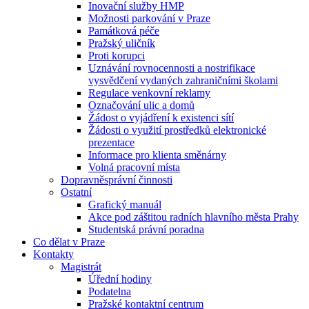
Inovační služby HMP
Možnosti parkování v Praze
Památková péče
Pražský uličník
Proti korupci
Uznávání rovnocennosti a nostrifikace
vysvědčení vydaných zahraničními školami
Regulace venkovní reklamy
Označování ulic a domů
Žádost o vyjádření k existenci sítí
Žádosti o využití prostředků elektronické
prezentace
Informace pro klienta směnárny
Volná pracovní místa
Dopravněsprávní činnosti
Ostatní
Grafický manuál
Akce pod záštitou radních hlavního města Prahy
Studentská právní poradna
Co dělat v Praze
Kontakty
Magistrát
Úřední hodiny
Podatelna
Pražské kontaktní centrum