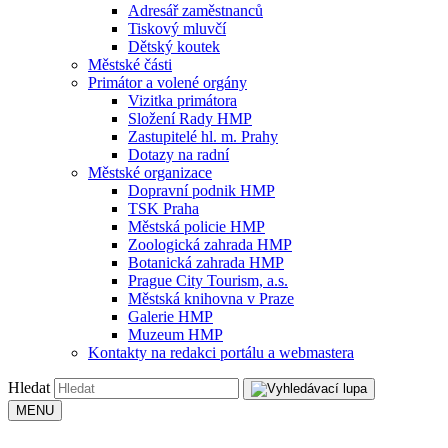
Adresář zaměstnanců
Tiskový mluvčí
Dětský koutek
Městské části
Primátor a volené orgány
Vizitka primátora
Složení Rady HMP
Zastupitelé hl. m. Prahy
Dotazy na radní
Městské organizace
Dopravní podnik HMP
TSK Praha
Městská policie HMP
Zoologická zahrada HMP
Botanická zahrada HMP
Prague City Tourism, a.s.
Městská knihovna v Praze
Galerie HMP
Muzeum HMP
Kontakty na redakci portálu a webmastera
Hledat
MENU