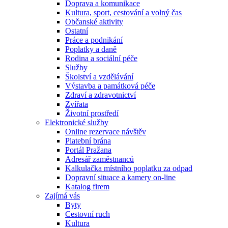
Doprava a komunikace
Kultura, sport, cestování a volný čas
Občanské aktivity
Ostatní
Práce a podnikání
Poplatky a daně
Rodina a sociální péče
Služby
Školství a vzdělávání
Výstavba a památková péče
Zdraví a zdravotnictví
Zvířata
Životní prostředí
Elektronické služby
Online rezervace návštěv
Platební brána
Portál Pražana
Adresář zaměstnanců
Kalkulačka místního poplatku za odpad
Dopravní situace a kamery on-line
Katalog firem
Zajímá vás
Byty
Cestovní ruch
Kultura