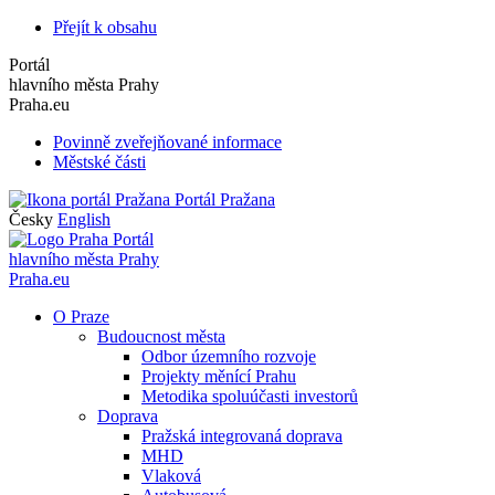
Přejít k obsahu
Portál
hlavního města Prahy
Praha.eu
Povinně zveřejňované informace
Městské části
Portál Pražana
Česky
English
Portál
hlavního města Prahy
Praha.eu
O Praze
Budoucnost města
Odbor územního rozvoje
Projekty měnící Prahu
Metodika spoluúčasti investorů
Doprava
Pražská integrovaná doprava
MHD
Vlaková