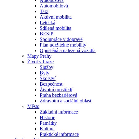
Autobusová
Automobilová
Taxi
Aktivní mobilita
Letecká
Sdílená mobilita
BESIP
Spolupráce v dopravě
Plán udržitelné mobility
Opuštěná a nalezená vozidla
Mapy Prahy
Život v Praze
Služby
Byty
Školství
Bezpečnost
Životní prostředí
Praha bezbariérová
Zdravotní a sociální oblast
Město
Základní informace
Historie
Památky
Kultura
Praktické informace