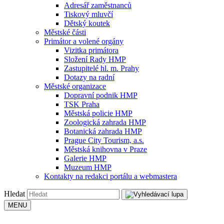
Adresář zaměstnanců
Tiskový mluvčí
Dětský koutek
Městské části
Primátor a volené orgány
Vizitka primátora
Složení Rady HMP
Zastupitelé hl. m. Prahy
Dotazy na radní
Městské organizace
Dopravní podnik HMP
TSK Praha
Městská policie HMP
Zoologická zahrada HMP
Botanická zahrada HMP
Prague City Tourism, a.s.
Městská knihovna v Praze
Galerie HMP
Muzeum HMP
Kontakty na redakci portálu a webmastera
Hledat
MENU