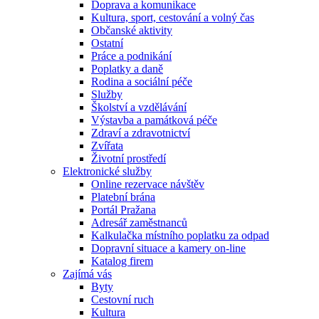
Doprava a komunikace
Kultura, sport, cestování a volný čas
Občanské aktivity
Ostatní
Práce a podnikání
Poplatky a daně
Rodina a sociální péče
Služby
Školství a vzdělávání
Výstavba a památková péče
Zdraví a zdravotnictví
Zvířata
Životní prostředí
Elektronické služby
Online rezervace návštěv
Platební brána
Portál Pražana
Adresář zaměstnanců
Kalkulačka místního poplatku za odpad
Dopravní situace a kamery on-line
Katalog firem
Zajímá vás
Byty
Cestovní ruch
Kultura