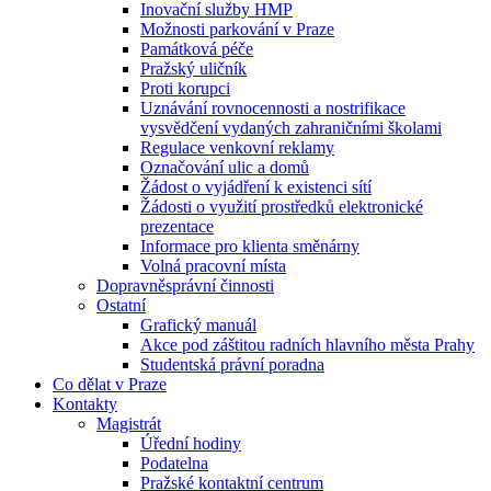
Inovační služby HMP
Možnosti parkování v Praze
Památková péče
Pražský uličník
Proti korupci
Uznávání rovnocennosti a nostrifikace
vysvědčení vydaných zahraničními školami
Regulace venkovní reklamy
Označování ulic a domů
Žádost o vyjádření k existenci sítí
Žádosti o využití prostředků elektronické
prezentace
Informace pro klienta směnárny
Volná pracovní místa
Dopravněsprávní činnosti
Ostatní
Grafický manuál
Akce pod záštitou radních hlavního města Prahy
Studentská právní poradna
Co dělat v Praze
Kontakty
Magistrát
Úřední hodiny
Podatelna
Pražské kontaktní centrum