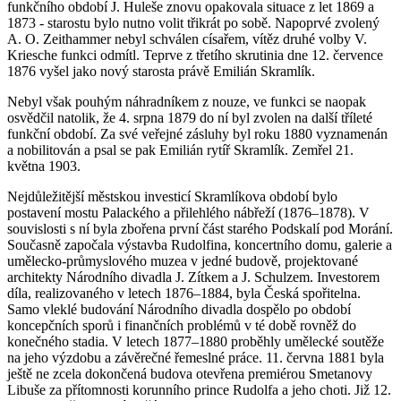
funkčního období J. Huleše znovu opakovala situace z let 1869 a
1873 - starostu bylo nutno volit třikrát po sobě. Napoprvé zvolený
A. O. Zeithammer nebyl schválen císařem, vítěz druhé volby V.
Kriesche funkci odmítl. Teprve z třetího skrutinia dne 12. července
1876 vyšel jako nový starosta právě Emilián Skramlík.
Nebyl však pouhým náhradníkem z nouze, ve funkci se naopak
osvědčil natolik, že 4. srpna 1879 do ní byl zvolen na další tříleté
funkční období. Za své veřejné zásluhy byl roku 1880 vyznamenán
a nobilitován a psal se pak Emilián rytíř Skramlík. Zemřel 21.
května 1903.
Nejdůležitější městskou investicí Skramlíkova období bylo
postavení mostu Palackého a přilehlého nábřeží (1876–1878). V
souvislosti s ní byla zbořena první část starého Podskalí pod Morání.
Současně započala výstavba Rudolfina, koncertního domu, galerie a
umělecko-průmyslového muzea v jedné budově, projektované
architekty Národního divadla J. Zítkem a J. Schulzem. Investorem
díla, realizovaného v letech 1876–1884, byla Česká spořitelna.
Samo vleklé budování Národního divadla dospělo po období
koncepčních sporů i finančních problémů v té době rovněž do
konečného stadia. V letech 1877–1880 proběhly umělecké soutěže
na jeho výzdobu a závěrečné řemeslné práce. 11. června 1881 byla
ještě ne zcela dokončená budova otevřena premiérou Smetanovy
Libuše za přítomnosti korunního prince Rudolfa a jeho choti. Již 12.