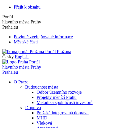
Přejít k obsahu
Portál
hlavního města Prahy
Praha.eu
Povinně zveřejňované informace
Městské části
Portál Pražana
Česky
English
Portál
hlavního města Prahy
Praha.eu
O Praze
Budoucnost města
Odbor územního rozvoje
Projekty měnící Prahu
Metodika spoluúčasti investorů
Doprava
Pražská integrovaná doprava
MHD
Vlaková