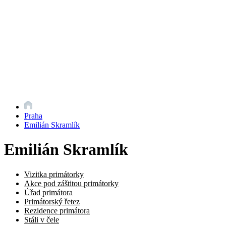
Praha
Emilián Skramlík
Emilián Skramlík
Vizitka primátorky
Akce pod záštitou primátorky
Úřad primátora
Primátorský řetez
Rezidence primátora
Stáli v čele