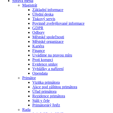
Správa města
Magistrát
Základní informace
Úřední deska
Tiskový servis
Povinně zveřejňované informace
GDPR
Odbory
Městské společnosti
Městské organizace
Kariéra
Finance
Uvádíme na pravou míru
Proti korupci
Evidence smluv
Vyhlášky a nařízení
Opendata
Primátor
Vizitka primátora
Akce pod záštitou primátora
Úřad primátora
Rezidence primátora
Stáli v čele
Primátorský řetěz
Rada