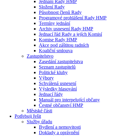
Jednání Rady HMP
Složení Rady
Působnost členů Rady
Programové prohlášení Rady HMP
Termíny jednání
Archiv usnesení Rady HMP
Jednací řád Rady a jejích Komisí
Komise Rady HMP
Akce pod záštitou radních
Koaliční smlouva
Zastupitelstvo
Zasedání zastupitelstva
Seznam zastupitelů
Politické kluby
Výbory
Schválená usnesení
Výsledky hlasování
Jednací řády
Manuál pro interpelující občany
Čestné občanství HMP
Městské části
Potřebuji řešit
Služby úřadu
Bydlení a nemovitosti
Doklady a oprávnění