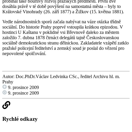
probíhal také bouřlivý rozvoj pražských předměstí. První dvě
dosáhla právě v té době povýšení na samostatná města – byly to
Královské Vinohrady (26. září 1877) a Žižkov (15. května 1881).
Vedle národnostních sporů začala nabývat na váze otázka třídně
sociální. Do historie Prahy poprvé vstoupila krátkou epizodou. V
hostinci U Kaštanu v poklidné vsi Břevnově daleko za městem
založilo 7. dubna 1878 čtrnáct delegátů tajně Českoslovanskou
sociálně demokratickou stranu dělnickou. Zakladatele vzápětí zatklo
pražské policejní ředitelství a zemský soud je poslal do vězení pro
nepovolené spolčování.
Autor: Doc.PhDr.Václav Ledvinka CSc., ředitel Archivu hl. m.
Prahy
9. prosince 2009
9. prosince 2009
Rychlé odkazy