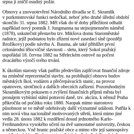
srpna ji zničil osudný požár.
Obnovy a znovuotevření Národního divadla se E. Skramlík
v purkmistrovské funkci nedočkal, neboť jeho druhé úřední období
skončilo 31. srpna 1882. Měl však do té doby příležitost odhalit
například nový pomník J. Jungmanna na stejnojmenném náměstí
(1878), uskutečnit přestavbu tzv. Mikšova domu Staroměstské
radnice, jejíž podstatou bylo zřízení nové zasedací síně (později
Brožíkovy) podle návrhu A. Bauma, ale také přihlížet první
celonárodní tělocvičné slavnosti – sletu, který Sokol pražský
uspořádal 18. června 1882 na Střeleckém ostrově na počest
dvacátého výročí svého trvání.
K úkolům starosty však patřilo především zajišťovat finanční zdroje
na zmíněné reprezentační stavby, na probíhající obnovu budov
městských škol, vodáren a přečerpávacích stanic, na provoz
opatroven, sirotčinců a dalších obecních zařízení. Pozoruhodným
Skramlíkovým pokusem o zvýšení finančních příjmů města byl
pronájem vybírání státní potravní daně, tzv. akcízu, k němuž Praha
přikročila od počátku roku 1880. Naopak mimo starostovu
působnost se ve městě odehrávaly další významné události. Patřila k
nim nová vlna nacionálně motivovaných střetů, která mimo jiné
vedla 28. února 1882 k rozdělení dosud jednotného Karlo-
Ferdinandova vysokého učení na dvě samostatné univerzity, českou
a německou. Vně hranic pražské obce a mimo vliv její samosprávy