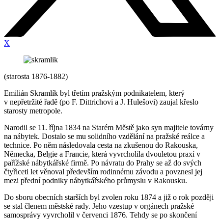
X
(starosta 1876-1882)
Emilián Skramlík byl třetím pražským podnikatelem, který
v nepřetržité řadě (po F. Dittrichovi a J. Hulešovi) zaujal křeslo
starosty metropole.
Narodil se 11. října 1834 na Starém Městě jako syn majitele továrny
na nábytek. Dostalo se mu solidního vzdělání na pražské reálce a
technice. Po něm následovala cesta na zkušenou do Rakouska,
Německa, Belgie a Francie, která vyvrcholila dvouletou praxí v
pařížské nábytkářské firmě. Po návratu do Prahy se až do svých
čtyřiceti let věnoval především rodinnému závodu a povznesl jej
mezi přední podniky nábytkářského průmyslu v Rakousku.
Do sboru obecních starších byl zvolen roku 1874 a již o rok později
se stal členem městské rady. Jeho vzestup v orgánech pražské
samosprávy vyvrcholil v červenci 1876. Tehdy se po skončení