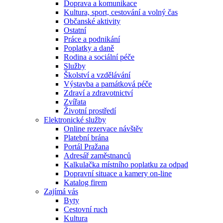
Doprava a komunikace
Kultura, sport, cestování a volný čas
Občanské aktivity
Ostatní
Práce a podnikání
Poplatky a daně
Rodina a sociální péče
Služby
Školství a vzdělávání
Výstavba a památková péče
Zdraví a zdravotnictví
Zvířata
Životní prostředí
Elektronické služby
Online rezervace návštěv
Platební brána
Portál Pražana
Adresář zaměstnanců
Kalkulačka místního poplatku za odpad
Dopravní situace a kamery on-line
Katalog firem
Zajímá vás
Byty
Cestovní ruch
Kultura