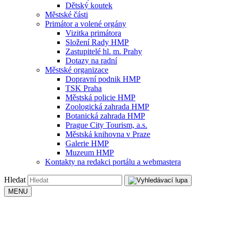
Dětský koutek
Městské části
Primátor a volené orgány
Vizitka primátora
Složení Rady HMP
Zastupitelé hl. m. Prahy
Dotazy na radní
Městské organizace
Dopravní podnik HMP
TSK Praha
Městská policie HMP
Zoologická zahrada HMP
Botanická zahrada HMP
Prague City Tourism, a.s.
Městská knihovna v Praze
Galerie HMP
Muzeum HMP
Kontakty na redakci portálu a webmastera
Hledat
MENU