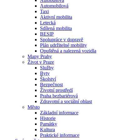
Autobusová
Automobilová
Taxi
Aktivní mobilita
Letecká
Sdílená mobilita
BESIP
Spolupráce v dopravě
Plán udržitelné mobility
Opuštěná a nalezená vozidla
Mapy Prahy
Život v Praze
Služby
Byty
Školství
Bezpečnost
Životní prostředí
Praha bezbariérová
Zdravotní a sociální oblast
Město
Základní informace
Historie
Památky
Kultura
Praktické informace