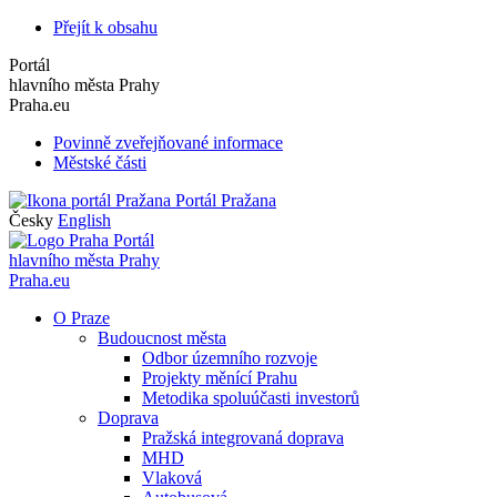
Přejít k obsahu
Portál
hlavního města Prahy
Praha.eu
Povinně zveřejňované informace
Městské části
Portál Pražana
Česky
English
Portál
hlavního města Prahy
Praha.eu
O Praze
Budoucnost města
Odbor územního rozvoje
Projekty měnící Prahu
Metodika spoluúčasti investorů
Doprava
Pražská integrovaná doprava
MHD
Vlaková