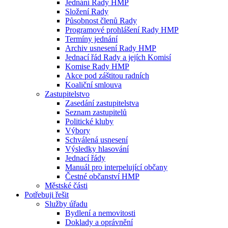
Jednání Rady HMP
Složení Rady
Působnost členů Rady
Programové prohlášení Rady HMP
Termíny jednání
Archiv usnesení Rady HMP
Jednací řád Rady a jejích Komisí
Komise Rady HMP
Akce pod záštitou radních
Koaliční smlouva
Zastupitelstvo
Zasedání zastupitelstva
Seznam zastupitelů
Politické kluby
Výbory
Schválená usnesení
Výsledky hlasování
Jednací řády
Manuál pro interpelující občany
Čestné občanství HMP
Městské části
Potřebuji řešit
Služby úřadu
Bydlení a nemovitosti
Doklady a oprávnění