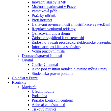
Inovační služby HMP
Možnosti parkování v Praze
Památková péče
Pražský uličník
Proti korupci
Uznávání rovnocennosti a nostrifikace vysvědčen
Regulace venkovní reklamy
Označování ulic a domů
Žádost o vyjádření k existenci sítí
Žádosti o využití prostředků elektronické prezenta
Informace pro klienta směnárny
Volná pracovní místa
Dopravněsprávní činnosti
Ostatní
Grafický manuál
Akce pod záštitou radních hlavního města Prahy
Studentská právní poradna
Co dělat v Praze
Kontakty
Magistrát
Úřední hodiny
Podatelna
Pražské kontaktní centrum
Adresář zaměstnanců
Tiskový mluvčí