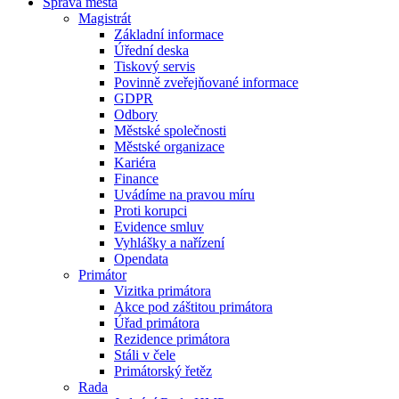
Správa města
Magistrát
Základní informace
Úřední deska
Tiskový servis
Povinně zveřejňované informace
GDPR
Odbory
Městské společnosti
Městské organizace
Kariéra
Finance
Uvádíme na pravou míru
Proti korupci
Evidence smluv
Vyhlášky a nařízení
Opendata
Primátor
Vizitka primátora
Akce pod záštitou primátora
Úřad primátora
Rezidence primátora
Stáli v čele
Primátorský řetěz
Rada