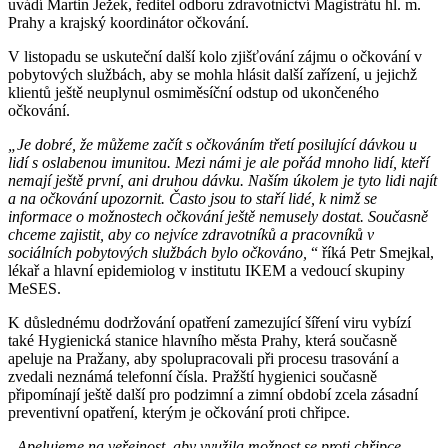
uvádí Martin Ježek, ředitel odboru zdravotnictví Magistrátu hl. m.
Prahy a krajský koordinátor očkování.
V listopadu se uskuteční další kolo zjišťování zájmu o očkování v
pobytových službách, aby se mohla hlásit další zařízení, u jejichž
klientů ještě neuplynul osmiměsíční odstup od ukončeného
očkování.
„Je dobré, že můžeme začít s očkováním třetí posilující dávkou u
lidí s oslabenou imunitou. Mezi námi je ale pořád mnoho lidí, kteří
nemají ještě první, ani druhou dávku. Naším úkolem je tyto lidi najít
a na očkování upozornit. Často jsou to staří lidé, k nimž se
informace o možnostech očkování ještě nemusely dostat. Současně
chceme zajistit, aby co nejvíce zdravotníků a pracovníků v
sociálních pobytových službách bylo očkováno,
“ říká Petr Smejkal,
lékař a hlavní epidemiolog v institutu IKEM a vedoucí skupiny
MeSES.
K důslednému dodržování opatření zamezující šíření viru vybízí
také Hygienická stanice hlavního města Prahy, která současně
apeluje na Pražany, aby spolupracovali při procesu trasování a
zvedali neznámá telefonní čísla. Pražští hygienici současně
připomínají ještě další pro podzimní a zimní období zcela zásadní
preventivní opatření, kterým je očkování proti chřipce.
„Apelujeme na veřejnost, aby využila možnost se proti chřipce