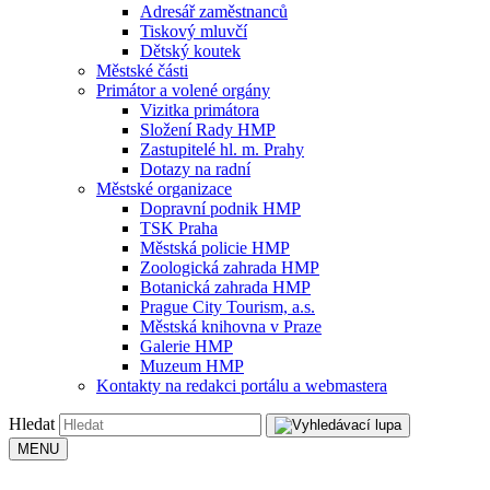
Adresář zaměstnanců
Tiskový mluvčí
Dětský koutek
Městské části
Primátor a volené orgány
Vizitka primátora
Složení Rady HMP
Zastupitelé hl. m. Prahy
Dotazy na radní
Městské organizace
Dopravní podnik HMP
TSK Praha
Městská policie HMP
Zoologická zahrada HMP
Botanická zahrada HMP
Prague City Tourism, a.s.
Městská knihovna v Praze
Galerie HMP
Muzeum HMP
Kontakty na redakci portálu a webmastera
Hledat
MENU