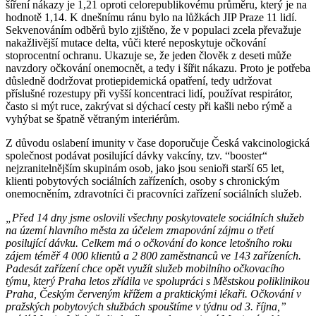
šíření nákazy je 1,21 oproti celorepublikovému průměru, který je na
hodnotě 1,14. K dnešnímu ránu bylo na lůžkách JIP Praze 11 lidí.
Sekvenováním odběrů bylo zjištěno, že v populaci zcela převažuje
nakažlivější mutace delta, vůči které neposkytuje očkování
stoprocentní ochranu. Ukazuje se, že jeden člověk z deseti může
navzdory očkování onemocnět, a tedy i šířit nákazu. Proto je potřeba
důsledně dodržovat protiepidemická opatření, tedy udržovat
příslušné rozestupy při vyšší koncentraci lidí, používat respirátor,
často si mýt ruce, zakrývat si dýchací cesty při kašli nebo rýmě a
vyhýbat se špatně větraným interiérům.
Z důvodu oslabení imunity v čase doporučuje Česká vakcinologická
společnost podávat posilující dávky vakcíny, tzv. “booster“
nejzranitelnějším skupinám osob, jako jsou senioři starší 65 let,
klienti pobytových sociálních zařízeních, osoby s chronickým
onemocněním, zdravotníci či pracovníci zařízení sociálních služeb.
„Před 14 dny jsme oslovili všechny poskytovatele sociálních služeb
na území hlavního města za účelem zmapování zájmu o třetí
posilující dávku. Celkem má o očkování do konce letošního roku
zájem téměř 4 000 klientů a 2 800 zaměstnanců ve 143 zařízeních.
Padesát zařízení chce opět využít služeb mobilního očkovacího
týmu, který Praha letos zřídila ve spolupráci s Městskou poliklinikou
Praha, Českým červeným křížem a praktickými lékaři. Očkování v
pražských pobytových službách spouštíme v týdnu od 3. října,”