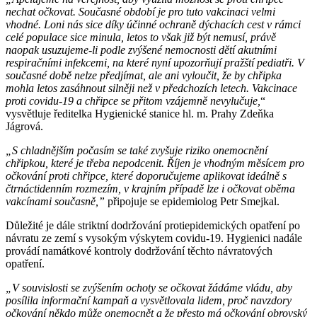
nechat očkovat. Současné období je pro tuto vakcinaci velmi
vhodné. Loni nás sice díky účinné ochraně dýchacích cest v rámci
celé populace sice minula, letos to však již být nemusí, právě
naopak usuzujeme-li podle zvýšené nemocnosti dětí akutními
respiračními infekcemi, na které nyní upozorňují pražští pediatři. V
současné době nelze předjímat, ale ani vyloučit, že by chřipka
mohla letos zasáhnout silněji než v předchozích letech. Vakcinace
proti covidu-19 a chřipce se přitom vzájemně nevylučuje,
“
vysvětluje ředitelka Hygienické stanice hl. m. Prahy Zdeňka
Jágrová.
„S chladnějším počasím se také zvyšuje riziko onemocnění
chřipkou, které je třeba nepodcenit. Říjen je vhodným měsícem pro
očkování proti chřipce, které doporučujeme aplikovat ideálně s
čtrnáctidenním rozmezím, v krajním případě lze i očkovat oběma
vakcínami současně,”
připojuje se epidemiolog Petr Smejkal.
Důležité je dále striktní dodržování protiepidemických opatření po
návratu ze zemí s vysokým výskytem covidu-19. Hygienici nadále
provádí namátkové kontroly dodržování těchto návratových
opatření.
„V souvislosti se zvýšením ochoty se očkovat žádáme vládu, aby
posílila informační kampaň a vysvětlovala lidem, proč navzdory
očkování někdo může onemocnět a že přesto má očkování obrovský