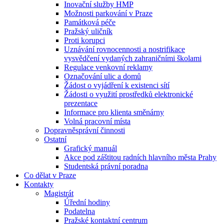
Inovační služby HMP
Možnosti parkování v Praze
Památková péče
Pražský uličník
Proti korupci
Uznávání rovnocennosti a nostrifikace
vysvědčení vydaných zahraničními školami
Regulace venkovní reklamy
Označování ulic a domů
Žádost o vyjádření k existenci sítí
Žádosti o využití prostředků elektronické
prezentace
Informace pro klienta směnárny
Volná pracovní místa
Dopravněsprávní činnosti
Ostatní
Grafický manuál
Akce pod záštitou radních hlavního města Prahy
Studentská právní poradna
Co dělat v Praze
Kontakty
Magistrát
Úřední hodiny
Podatelna
Pražské kontaktní centrum