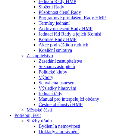
Jednání Rady HMP
Složení Rady
Působnost členů Rady
Programové prohlášení Rady HMP
Termíny jednání
Archiv usnesení Rady HMP
Jednací řád Rady a jejích Komisí
Komise Rady HMP
Akce pod záštitou radních
Koaliční smlouva
Zastupitelstvo
Zasedání zastupitelstva
Seznam zastupitelů
Politické kluby
Výbory
Schválená usnesení
Výsledky hlasování
Jednací řády
Manuál pro interpelující občany
Čestné občanství HMP
Městské části
Potřebuji řešit
Služby úřadu
Bydlení a nemovitosti
Doklady a oprávnění