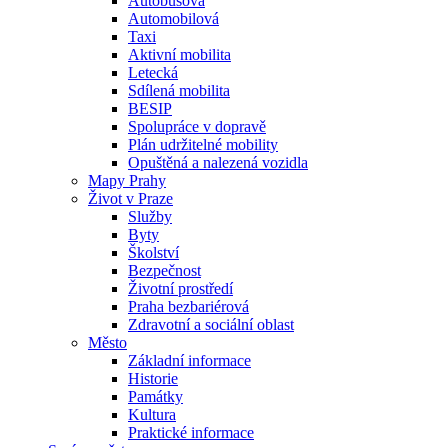
Autobusová
Automobilová
Taxi
Aktivní mobilita
Letecká
Sdílená mobilita
BESIP
Spolupráce v dopravě
Plán udržitelné mobility
Opuštěná a nalezená vozidla
Mapy Prahy
Život v Praze
Služby
Byty
Školství
Bezpečnost
Životní prostředí
Praha bezbariérová
Zdravotní a sociální oblast
Město
Základní informace
Historie
Památky
Kultura
Praktické informace