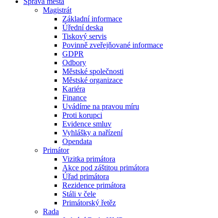
Správa města
Magistrát
Základní informace
Úřední deska
Tiskový servis
Povinně zveřejňované informace
GDPR
Odbory
Městské společnosti
Městské organizace
Kariéra
Finance
Uvádíme na pravou míru
Proti korupci
Evidence smluv
Vyhlášky a nařízení
Opendata
Primátor
Vizitka primátora
Akce pod záštitou primátora
Úřad primátora
Rezidence primátora
Stáli v čele
Primátorský řetěz
Rada