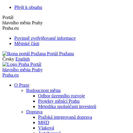
Přejít k obsahu
Portál
hlavního města Prahy
Praha.eu
Povinně zveřejňované informace
Městské části
Portál Pražana
Česky
English
Portál
hlavního města Prahy
Praha.eu
O Praze
Budoucnost města
Odbor územního rozvoje
Projekty měnící Prahu
Metodika spoluúčasti investorů
Doprava
Pražská integrovaná doprava
MHD
Vlaková