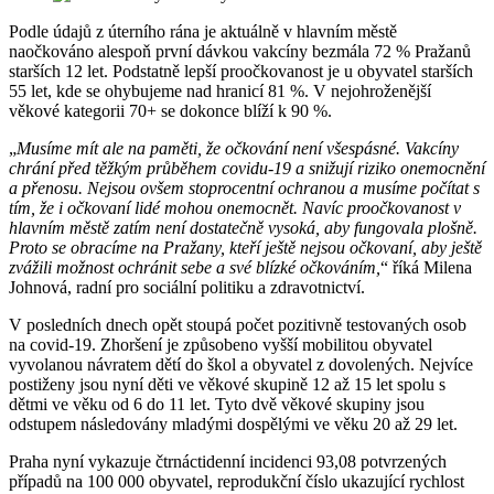
Podle údajů z úterního rána je aktuálně v hlavním městě
naočkováno alespoň první dávkou vakcíny bezmála 72 % Pražanů
starších 12 let. Podstatně lepší proočkovanost je u obyvatel starších
55 let, kde se ohybujeme nad hranicí 81 %. V nejohroženější
věkové kategorii 70+ se dokonce blíží k 90 %.
„
Musíme mít ale na paměti, že očkování není všespásné. Vakcíny
chrání před těžkým průběhem covidu-19 a snižují riziko onemocnění
a přenosu. Nejsou ovšem stoprocentní ochranou a musíme počítat s
tím, že i očkovaní lidé mohou onemocnět. Navíc proočkovanost v
hlavním městě zatím není dostatečně vysoká, aby fungovala plošně.
Proto se obracíme na Pražany, kteří ještě nejsou očkovaní, aby ještě
zvážili možnost ochránit sebe a své blízké očkováním,
“ říká Milena
Johnová, radní pro sociální politiku a zdravotnictví.
V posledních dnech opět stoupá počet pozitivně testovaných osob
na covid-19. Zhoršení je způsobeno vyšší mobilitou obyvatel
vyvolanou návratem dětí do škol a obyvatel z dovolených. Nejvíce
postiženy jsou nyní děti ve věkové skupině 12 až 15 let spolu s
dětmi ve věku od 6 do 11 let. Tyto dvě věkové skupiny jsou
odstupem následovány mladými dospělými ve věku 20 až 29 let.
Praha nyní vykazuje čtrnáctidenní incidenci 93,08 potvrzených
případů na 100 000 obyvatel, reprodukční číslo ukazující rychlost