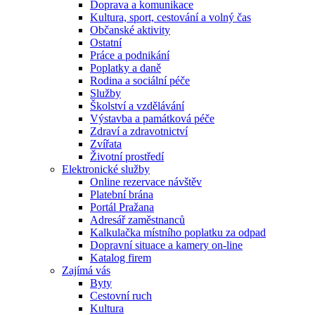
Doprava a komunikace
Kultura, sport, cestování a volný čas
Občanské aktivity
Ostatní
Práce a podnikání
Poplatky a daně
Rodina a sociální péče
Služby
Školství a vzdělávání
Výstavba a památková péče
Zdraví a zdravotnictví
Zvířata
Životní prostředí
Elektronické služby
Online rezervace návštěv
Platební brána
Portál Pražana
Adresář zaměstnanců
Kalkulačka místního poplatku za odpad
Dopravní situace a kamery on-line
Katalog firem
Zajímá vás
Byty
Cestovní ruch
Kultura