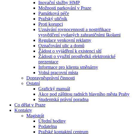
Inovační služby HMP
Možnosti parkování v Praze
Památková péče
Pražský uličník
Proti korupci
Uznávání rovnocennosti a nostrifikace
vysvědčení vydaných zahraničními školami
Regulace venkovní reklamy
Označování ulic a domů
Žádost o vyjádření k existenci sítí
Žádosti o využití prostředků elektronické
prezentace
Informace pro klienta směnárny
Volná pracovní místa
Dopravněsprávní činnosti
Ostatní
Grafický manuál
Akce pod záštitou radních hlavního města Prahy
Studentská právní poradna
Co dělat v Praze
Kontakty
Magistrát
Úřední hodiny
Podatelna
Pražské kontaktní centrum