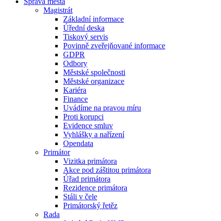
Správa města
Magistrát
Základní informace
Úřední deska
Tiskový servis
Povinně zveřejňované informace
GDPR
Odbory
Městské společnosti
Městské organizace
Kariéra
Finance
Uvádíme na pravou míru
Proti korupci
Evidence smluv
Vyhlášky a nařízení
Opendata
Primátor
Vizitka primátora
Akce pod záštitou primátora
Úřad primátora
Rezidence primátora
Stáli v čele
Primátorský řetěz
Rada