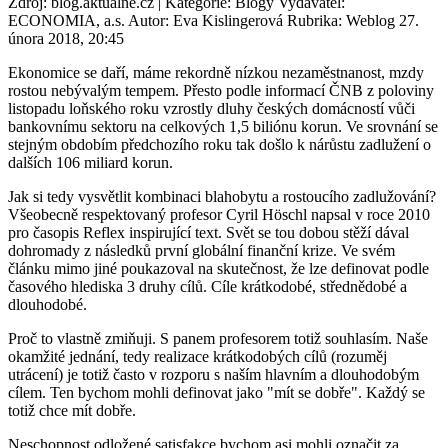
Zdroj: blog.aktualne.cz | Kategorie: Blogy Vydavatel:
ECONOMIA, a.s. Autor: Eva Kislingerová Rubrika: Weblog 27.
února 2018, 20:45
Ekonomice se daří, máme rekordně nízkou nezaměstnanost, mzdy
rostou nebývalým tempem. Přesto podle informací ČNB z poloviny
listopadu loňského roku vzrostly dluhy českých domácností vůči
bankovnímu sektoru na celkových 1,5 biliónu korun. Ve srovnání se
stejným obdobím předchozího roku tak došlo k nárůstu zadlužení o
dalších 106 miliard korun.
Jak si tedy vysvětlit kombinaci blahobytu a rostoucího zadlužování?
Všeobecně respektovaný profesor Cyril Höschl napsal v roce 2010
pro časopis Reflex inspirující text. Svět se tou dobou stěží dával
dohromady z následků první globální finanční krize. Ve svém
článku mimo jiné poukazoval na skutečnost, že lze definovat podle
časového hlediska 3 druhy cílů. Cíle krátkodobé, střednědobé a
dlouhodobé.
Proč to vlastně zmiňuji. S panem profesorem totiž souhlasím. Naše
okamžité jednání, tedy realizace krátkodobých cílů (rozuměj
utrácení) je totiž často v rozporu s naším hlavním a dlouhodobým
cílem. Ten bychom mohli definovat jako "mít se dobře". Každý se
totiž chce mít dobře.
Neschopnost odložené satisfakce bychom asi mohli označit za