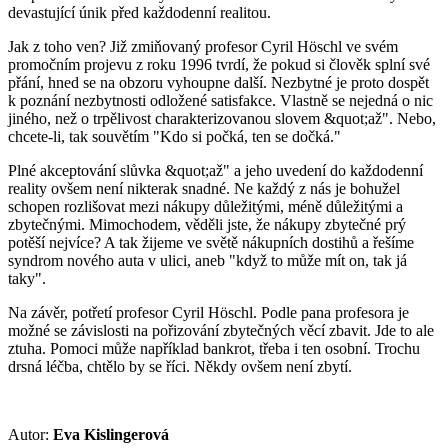
devastující únik před každodenní realitou.
Jak z toho ven? Již zmiňovaný profesor Cyril Höschl ve svém
promočním projevu z roku 1996 tvrdí, že pokud si člověk splní své
přání, hned se na obzoru vyhoupne další. Nezbytné je proto dospět
k poznání nezbytnosti odložené satisfakce. Vlastně se nejedná o nic
jiného, než o trpělivost charakterizovanou slovem &quot;až". Nebo,
chcete-li, tak souvětím "Kdo si počká, ten se dočká."
Plné akceptování slůvka &quot;až" a jeho uvedení do každodenní
reality ovšem není nikterak snadné. Ne každý z nás je bohužel
schopen rozlišovat mezi nákupy důležitými, méně důležitými a
zbytečnými. Mimochodem, věděli jste, že nákupy zbytečné prý
potěší nejvíce? A tak žijeme ve světě nákupních dostihů a řešíme
syndrom nového auta v ulici, aneb "když to může mít on, tak já
taky".
Na závěr, potřetí profesor Cyril Höschl. Podle pana profesora je
možné se závislosti na pořizování zbytečných věcí zbavit. Jde to ale
ztuha. Pomoci může například bankrot, třeba i ten osobní. Trochu
drsná léčba, chtělo by se říci. Někdy ovšem není zbytí.
Autor:
Eva
Kislingerová