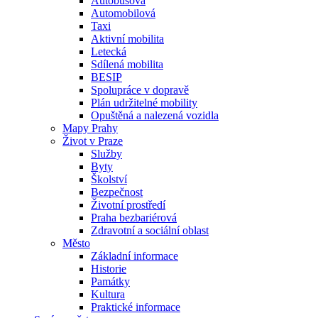
Autobusová
Automobilová
Taxi
Aktivní mobilita
Letecká
Sdílená mobilita
BESIP
Spolupráce v dopravě
Plán udržitelné mobility
Opuštěná a nalezená vozidla
Mapy Prahy
Život v Praze
Služby
Byty
Školství
Bezpečnost
Životní prostředí
Praha bezbariérová
Zdravotní a sociální oblast
Město
Základní informace
Historie
Památky
Kultura
Praktické informace