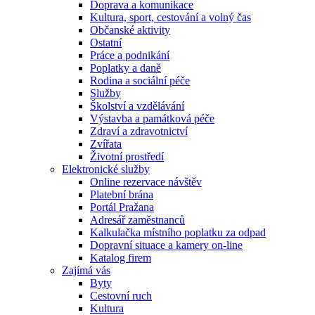
Doprava a komunikace
Kultura, sport, cestování a volný čas
Občanské aktivity
Ostatní
Práce a podnikání
Poplatky a daně
Rodina a sociální péče
Služby
Školství a vzdělávání
Výstavba a památková péče
Zdraví a zdravotnictví
Zvířata
Životní prostředí
Elektronické služby
Online rezervace návštěv
Platební brána
Portál Pražana
Adresář zaměstnanců
Kalkulačka místního poplatku za odpad
Dopravní situace a kamery on-line
Katalog firem
Zajímá vás
Byty
Cestovní ruch
Kultura