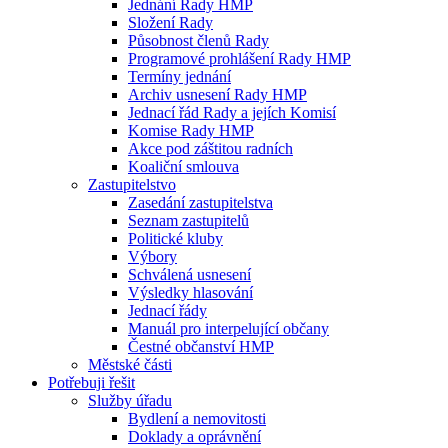
Jednání Rady HMP
Složení Rady
Působnost členů Rady
Programové prohlášení Rady HMP
Termíny jednání
Archiv usnesení Rady HMP
Jednací řád Rady a jejích Komisí
Komise Rady HMP
Akce pod záštitou radních
Koaliční smlouva
Zastupitelstvo
Zasedání zastupitelstva
Seznam zastupitelů
Politické kluby
Výbory
Schválená usnesení
Výsledky hlasování
Jednací řády
Manuál pro interpelující občany
Čestné občanství HMP
Městské části
Potřebuji řešit
Služby úřadu
Bydlení a nemovitosti
Doklady a oprávnění