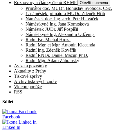
Rozhovory a články členů RHMP
Otevřít submenu
Primátor doc. MUDr. Bohuslav Svoboda, CSc.
1. náměstek primátora MUDr. Zdeněk Hřib
Náměstek doc. Ing. arch. Petr Hlaváček
Náměstkyně Ing. Jana Komrsková
Náměstek JUDr. Jiří Pospíšil
Náměstkyně Ing. Alexandra Udženija
Radní Bc. Michal Hroza
Radní Mgr. et Mgr. Antonín Klecanda
Radní Ing. Zdeněk Kovářík
Radní RNDr. Daniel Mazur, PhD.
Radní Mgr. Adam Zábranský
Avíza a pozvánky
Aktuality z Prahy
Tiskové zprávy
Archiv tiskových zpráv
Videoreportáže
RSS
Sdílet
Facebook
Linked In