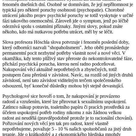
fenomén dnešních dní. Osobně se domnívám, že její nepřítomnost je
typická pro některé poruchy osobnosti (psychopatie). Chorobné
utrácení jakožto projev psychické poruchy se totiž vyskytuje v určité
fázi takového onemocnění. Zároveň jde o symptom, jenž po léčbě
odeznívá spolu s ostatními příznaky. Jinými slovy, pokud znáte
někoho, kdo má nutkavou potřebu utrácet, měl by se léčit.
Slova profesora Höschla slova potvrzuje i fenomén poslední doby,
který odborníci nazvali "shopaholismem". Jeho oběti pronásleduje
permanentní pocit nezbytné potřeby vlastnit nové a nové věci. V
okamžiku, kdy tento plíživý stav přeroste do nekontrolovatelné fáze,
přichází psychická porucha, kterou není radno podceňovat.
Nakupování věcí aktuálně nepotřebných a zbytečných, totiž
postupem času přerůstá v závislost. Navíc, na rozdíl od jiných druhů
závislostí, není tato závislost viditelným terčem společenského
odsouzení, byť konečné důsledky mohou být stejně devastující.
Psychologové sice hovoří o tom, že nakupování je provázeno
radostí a vzrušením, které lze přirovnat k sexuálnímu uspokojení.
Zatímco nákup potravin, toaletního papíru či pracích prostředků za
účelem uspokojení potřeb rodiny nikomu z nás žádnou velkou
radost asi neudělá (pravděpodobně protože je to racionální chování).
Pořizování nových věcí jen tak pro radost, které vlastně
nepotřebujeme, považuje 5 - 10 % našich spoluobčanů za jistý druh
terapie. Jde o krátkodobý a z ekonomického hlediska mnohdy