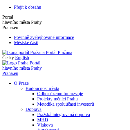
Přejít k obsahu
Portál
hlavního města Prahy
Praha.eu
Povinně zveřejňované informace
Městské části
Portál Pražana
Česky
English
Portál
hlavního města Prahy
Praha.eu
O Praze
Budoucnost města
Odbor územního rozvoje
Projekty měnící Prahu
Metodika spoluúčasti investorů
Doprava
Pražská integrovaná doprava
MHD
Vlaková