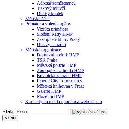
Adresář zaměstnanců
Tiskový mluvčí
Dětský koutek
Městské části
Primátor a volené orgány
Vizitka primátora
Složení Rady HMP
Zastupitelé hl. m. Prahy
Dotazy na radní
Městské organizace
Dopravní podnik HMP
TSK Praha
Městská policie HMP
Zoologická zahrada HMP
Botanická zahrada HMP
Prague City Tourism, a.s.
Městská knihovna v Praze
Galerie HMP
Muzeum HMP
Kontakty na redakci portálu a webmastera
Hledat
MENU