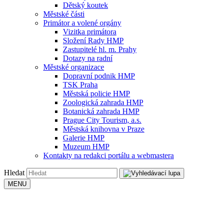
Dětský koutek
Městské části
Primátor a volené orgány
Vizitka primátora
Složení Rady HMP
Zastupitelé hl. m. Prahy
Dotazy na radní
Městské organizace
Dopravní podnik HMP
TSK Praha
Městská policie HMP
Zoologická zahrada HMP
Botanická zahrada HMP
Prague City Tourism, a.s.
Městská knihovna v Praze
Galerie HMP
Muzeum HMP
Kontakty na redakci portálu a webmastera
Hledat
MENU