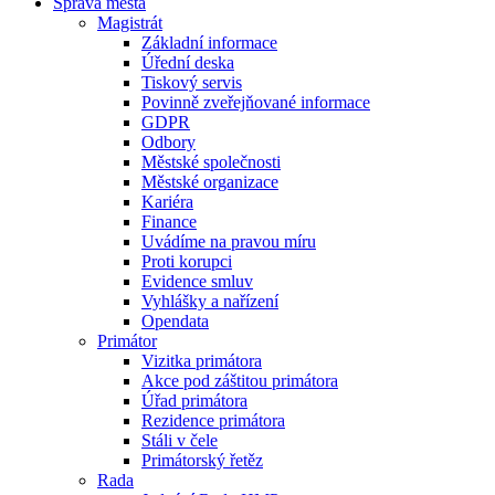
Správa města
Magistrát
Základní informace
Úřední deska
Tiskový servis
Povinně zveřejňované informace
GDPR
Odbory
Městské společnosti
Městské organizace
Kariéra
Finance
Uvádíme na pravou míru
Proti korupci
Evidence smluv
Vyhlášky a nařízení
Opendata
Primátor
Vizitka primátora
Akce pod záštitou primátora
Úřad primátora
Rezidence primátora
Stáli v čele
Primátorský řetěz
Rada