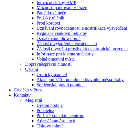
Inovační služby HMP
Možnosti parkování v Praze
Památková péče
Pražský uličník
Proti korupci
Uznávání rovnocennosti a nostrifikace vysvědčen
Regulace venkovní reklamy
Označování ulic a domů
Žádost o vyjádření k existenci sítí
Žádosti o využití prostředků elektronické prezenta
Informace pro klienta směnárny
Volná pracovní místa
Dopravněsprávní činnosti
Ostatní
Grafický manuál
Akce pod záštitou radních hlavního města Prahy
Studentská právní poradna
Co dělat v Praze
Kontakty
Magistrát
Úřední hodiny
Podatelna
Pražské kontaktní centrum
Adresář zaměstnanců
Tiskový mluvčí