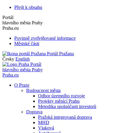
Přejít k obsahu
Portál
hlavního města Prahy
Praha.eu
Povinně zveřejňované informace
Městské části
Portál Pražana
Česky
English
Portál
hlavního města Prahy
Praha.eu
O Praze
Budoucnost města
Odbor územního rozvoje
Projekty měnící Prahu
Metodika spoluúčasti investorů
Doprava
Pražská integrovaná doprava
MHD
Vlaková