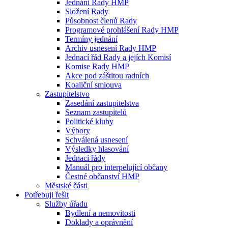
Jednání Rady HMP
Složení Rady
Působnost členů Rady
Programové prohlášení Rady HMP
Termíny jednání
Archiv usnesení Rady HMP
Jednací řád Rady a jejích Komisí
Komise Rady HMP
Akce pod záštitou radních
Koaliční smlouva
Zastupitelstvo
Zasedání zastupitelstva
Seznam zastupitelů
Politické kluby
Výbory
Schválená usnesení
Výsledky hlasování
Jednací řády
Manuál pro interpelující občany
Čestné občanství HMP
Městské části
Potřebuji řešit
Služby úřadu
Bydlení a nemovitosti
Doklady a oprávnění