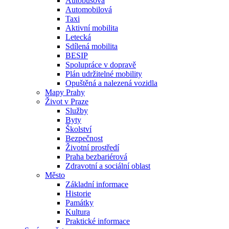
Autobusová
Automobilová
Taxi
Aktivní mobilita
Letecká
Sdílená mobilita
BESIP
Spolupráce v dopravě
Plán udržitelné mobility
Opuštěná a nalezená vozidla
Mapy Prahy
Život v Praze
Služby
Byty
Školství
Bezpečnost
Životní prostředí
Praha bezbariérová
Zdravotní a sociální oblast
Město
Základní informace
Historie
Památky
Kultura
Praktické informace