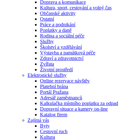
Doprava a komunikace
Kultura, sport, cestování a volný čas
Občanské aktivity
Ostatní
Práce a podnikání
Poplatky a daně
Rodina a sociální péče
Služby
Školství a vzdělávání
Výstavba a památková péče
Zdraví a zdravotnictví
Zvířata
Životní prostředí
Elektronické služby
Online rezervace návštěv
Platební brána
Portál Pražana
Adresář zaměstnanců
Kalkulačka místního poplatku za odpad
Dopravní situace a kamery on-line
Katalog firem
Zajímá vás
Byty
Cestovní ruch
Kultura