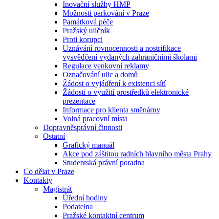
Inovační služby HMP
Možnosti parkování v Praze
Památková péče
Pražský uličník
Proti korupci
Uznávání rovnocennosti a nostrifikace
vysvědčení vydaných zahraničními školami
Regulace venkovní reklamy
Označování ulic a domů
Žádost o vyjádření k existenci sítí
Žádosti o využití prostředků elektronické
prezentace
Informace pro klienta směnárny
Volná pracovní místa
Dopravněsprávní činnosti
Ostatní
Grafický manuál
Akce pod záštitou radních hlavního města Prahy
Studentská právní poradna
Co dělat v Praze
Kontakty
Magistrát
Úřední hodiny
Podatelna
Pražské kontaktní centrum