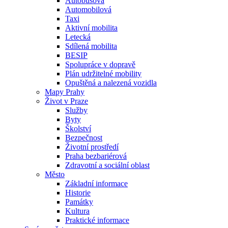
Autobusová
Automobilová
Taxi
Aktivní mobilita
Letecká
Sdílená mobilita
BESIP
Spolupráce v dopravě
Plán udržitelné mobility
Opuštěná a nalezená vozidla
Mapy Prahy
Život v Praze
Služby
Byty
Školství
Bezpečnost
Životní prostředí
Praha bezbariérová
Zdravotní a sociální oblast
Město
Základní informace
Historie
Památky
Kultura
Praktické informace