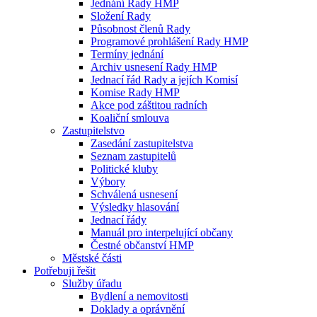
Jednání Rady HMP
Složení Rady
Působnost členů Rady
Programové prohlášení Rady HMP
Termíny jednání
Archiv usnesení Rady HMP
Jednací řád Rady a jejích Komisí
Komise Rady HMP
Akce pod záštitou radních
Koaliční smlouva
Zastupitelstvo
Zasedání zastupitelstva
Seznam zastupitelů
Politické kluby
Výbory
Schválená usnesení
Výsledky hlasování
Jednací řády
Manuál pro interpelující občany
Čestné občanství HMP
Městské části
Potřebuji řešit
Služby úřadu
Bydlení a nemovitosti
Doklady a oprávnění