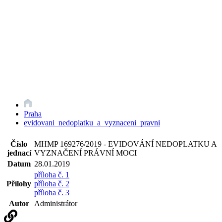
Praha
evidovani_nedoplatku_a_vyznaceni_pravni
Číslo
MHMP 169276/2019 - EVIDOVÁNÍ NEDOPLATKU A
jednací
VYZNAČENÍ PRÁVNÍ MOCI
Datum
28.01.2019
příloha č. 1
Přílohy
příloha č. 2
příloha č. 3
Autor
Administrátor