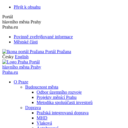
Přejít k obsahu
Portál
hlavního města Prahy
Praha.eu
Povinně zveřejňované informace
Městské části
Portál Pražana
Česky
English
Portál
hlavního města Prahy
Praha.eu
O Praze
Budoucnost města
Odbor územního rozvoje
Projekty měnící Prahu
Metodika spoluúčasti investorů
Doprava
Pražská integrovaná doprava
MHD
Vlaková