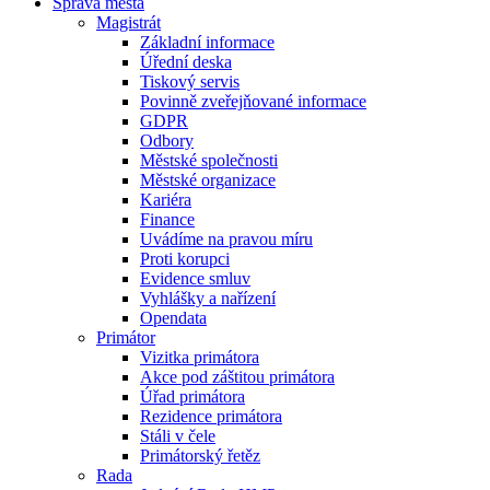
Správa města
Magistrát
Základní informace
Úřední deska
Tiskový servis
Povinně zveřejňované informace
GDPR
Odbory
Městské společnosti
Městské organizace
Kariéra
Finance
Uvádíme na pravou míru
Proti korupci
Evidence smluv
Vyhlášky a nařízení
Opendata
Primátor
Vizitka primátora
Akce pod záštitou primátora
Úřad primátora
Rezidence primátora
Stáli v čele
Primátorský řetěz
Rada