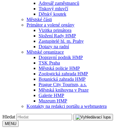
Adresář zaměstnanců
Tiskový mluvčí
Dětský koutek
Městské části
Primátor a volené orgány
Vizitka primátora
Složení Rady HMP
Zastupitelé hl. m. Prahy
Dotazy na radní
Městské organizace
Dopravní podnik HMP
TSK Praha
Městská policie HMP
Zoologická zahrada HMP
Botanická zahrada HMP
Prague City Tourism, a.s.
Městská knihovna v Praze
Galerie HMP
Muzeum HMP
Kontakty na redakci portálu a webmastera
Hledat
MENU