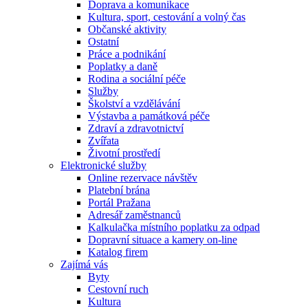
Doprava a komunikace
Kultura, sport, cestování a volný čas
Občanské aktivity
Ostatní
Práce a podnikání
Poplatky a daně
Rodina a sociální péče
Služby
Školství a vzdělávání
Výstavba a památková péče
Zdraví a zdravotnictví
Zvířata
Životní prostředí
Elektronické služby
Online rezervace návštěv
Platební brána
Portál Pražana
Adresář zaměstnanců
Kalkulačka místního poplatku za odpad
Dopravní situace a kamery on-line
Katalog firem
Zajímá vás
Byty
Cestovní ruch
Kultura