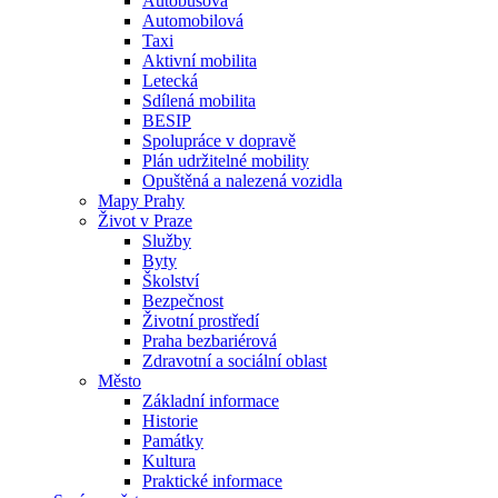
Autobusová
Automobilová
Taxi
Aktivní mobilita
Letecká
Sdílená mobilita
BESIP
Spolupráce v dopravě
Plán udržitelné mobility
Opuštěná a nalezená vozidla
Mapy Prahy
Život v Praze
Služby
Byty
Školství
Bezpečnost
Životní prostředí
Praha bezbariérová
Zdravotní a sociální oblast
Město
Základní informace
Historie
Památky
Kultura
Praktické informace