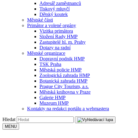
Adresář zaměstnanců
Tiskový mluvčí
Dětský koutek
Městské části
Primátor a volené orgány
Vizitka primátora
Složení Rady HMP
Zastupitelé hl. m. Prahy
Dotazy na radní
Městské organizace
Dopravní podnik HMP
TSK Praha
Městská policie HMP
Zoologická zahrada HMP
Botanická zahrada HMP
Prague City Tourism, a.s.
Městská knihovna v Praze
Galerie HMP
Muzeum HMP
Kontakty na redakci portálu a webmastera
Hledat
MENU