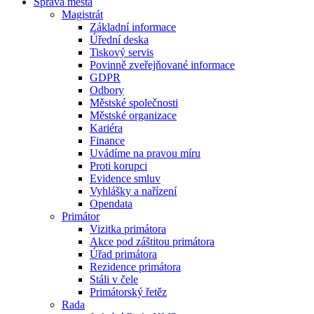
Správa města
Magistrát
Základní informace
Úřední deska
Tiskový servis
Povinně zveřejňované informace
GDPR
Odbory
Městské společnosti
Městské organizace
Kariéra
Finance
Uvádíme na pravou míru
Proti korupci
Evidence smluv
Vyhlášky a nařízení
Opendata
Primátor
Vizitka primátora
Akce pod záštitou primátora
Úřad primátora
Rezidence primátora
Stáli v čele
Primátorský řetěz
Rada