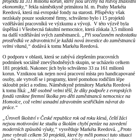
projektů za 311 milionů korun, které jsou určeny na rozvoj znalostní
ekonomiky,“
řekla náměstkyně primátora hl. m. Prahy Markéta
Reedová, která má evropské fondy na starosti. Příspěvky však
nezískaly pouze soukromé firmy, schváleno bylo i 15 projektů
vzdělávání pracovníků ve výzkumu a vývoji. V této výzvě byla
úspěšná i Všeobecná fakultní nemocnice, která získala 3,5 milionů
na další vzdělávání svých zaměstnanců.
„Při současném nedostatku
prostředků ve zdravotnictví je každá nová investice do zaměstnanců
velmi vítaná,“
dodává k tomu Markéta Reedová.
O podporu v oblasti, která se zabývá zlepšením pracovních
podmínek sociálně znevýhodněných skupin, se ucházelo celkem
181 projektů. Nakonec jich bylo schváleno 33 za 161 milionů
korun. Vzniknou tak nejen nová pracovní místa pro handicapované
osoby, ale vytvoří se i programy, které pomohou rodičům lépe
skloubit práci a rodinu. Náměstkyně primátory Markéta Reedová
k tomu říká:
„Mě osobně velmi těší, že díky podpoře z evropských
fondů vznikne firemní školka pro děti zaměstnanců nemocnice na
Homolce, což velmi usnadní zdravotním sestřičkám návrat do
práce.“
„Úroveň školství v České republice rok od roku klesá, čeští žáci
nejsou motivováni ke studiu a školám chybí peníze na zavedení
moderních způsobů výuky,“
vysvětluje Markéta Reedová.
„Proto
jsme vybrali celkem 50 projektů, které by měli pomoci tuto situaci