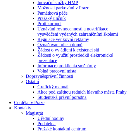
Inovační služby HMP
Možnosti parkování v Praze
Památková péče
Pražský uličník
Proti korupci
Uznávání rovnocennosti a nostrifikace
vysvědčení vydaných zahraničními školami
Regulace venkovní reklamy
Označování ulic a domů
Žádost o vyjádření k existenci sítí
Žádosti o využití prostředků elektronické
prezentace
Informace pro klienta směnárny
Volná pracovní místa
Dopravněsprávní činnosti
Ostatní
Grafický manuál
Akce pod záštitou radních hlavního města Prahy
Studentská právní poradna
Co dělat v Praze
Kontakty
Magistrát
Úřední hodiny
Podatelna
Pražské kontaktní centrum