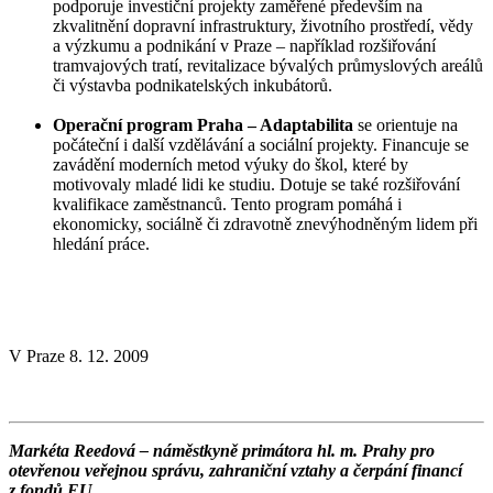
podporuje investiční projekty zaměřené především na
zkvalitnění dopravní infrastruktury, životního prostředí, vědy
a výzkumu a podnikání v Praze – například rozšiřování
tramvajových tratí, revitalizace bývalých průmyslových areálů
či výstavba podnikatelských inkubátorů.
Operační program Praha – Adaptabilita
se orientuje na
počáteční i další vzdělávání a sociální projekty. Financuje se
zavádění moderních metod výuky do škol, které by
motivovaly mladé lidi ke studiu. Dotuje se také rozšiřování
kvalifikace zaměstnanců. Tento program pomáhá i
ekonomicky, sociálně či zdravotně znevýhodněným lidem při
hledání práce.
V Praze 8. 12. 2009
Markéta Reedová – náměstkyně primátora hl. m. Prahy pro
otevřenou veřejnou správu, zahraniční vztahy a čerpání financí
z fondů EU