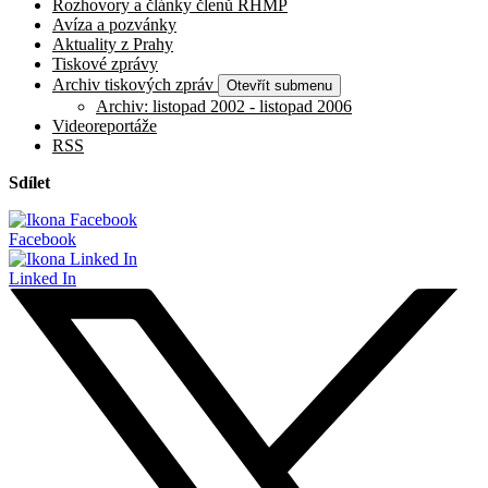
Rozhovory a články členů RHMP
Avíza a pozvánky
Aktuality z Prahy
Tiskové zprávy
Archiv tiskových zpráv
Otevřít submenu
Archiv: listopad 2002 - listopad 2006
Videoreportáže
RSS
Sdílet
Facebook
Linked In