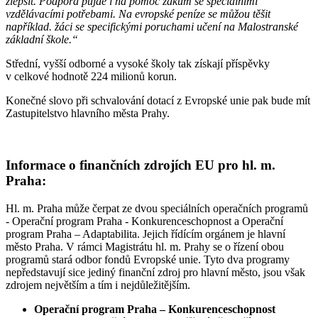
zlepšit. Podpora půjde i na pomoc žákům se speciálními
vzdělávacími potřebami. Na evropské peníze se můžou těšit
například. žáci se specifickými poruchami učení na Malostranské
základní škole.“
Střední, vyšší odborné a vysoké školy tak získají příspěvky
v celkové hodnotě 224 milionů korun.
Konečné slovo při schvalování dotací z Evropské unie pak bude mít
Zastupitelstvo hlavního města Prahy.
Informace o finančních zdrojích EU pro hl. m.
Praha:
Hl. m. Praha může čerpat ze dvou speciálních operačních programů
- Operační program Praha - Konkurenceschopnost a Operační
program Praha – Adaptabilita. Jejich řídícím orgánem je hlavní
město Praha. V rámci Magistrátu hl. m. Prahy se o řízení obou
programů stará odbor fondů Evropské unie. Tyto dva programy
nepředstavují sice jediný finanční zdroj pro hlavní město, jsou však
zdrojem největším a tím i nejdůležitějším.
Operační program Praha – Konkurenceschopnost