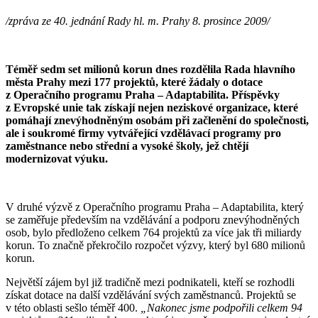
/zpráva ze 40. jednání Rady hl. m. Prahy 8. prosince 2009/
Téměř sedm set milionů korun dnes rozdělila Rada hlavního
města Prahy mezi 177 projektů, které žádaly o dotace
z Operačního programu Praha – Adaptabilita. Příspěvky
z Evropské unie tak získají nejen neziskové organizace, které
pomáhají znevýhodněným osobám při začlenění do společnosti,
ale i soukromé firmy vytvářející vzdělávací programy pro
zaměstnance nebo střední a vysoké školy, jež chtějí
modernizovat výuku.
V druhé výzvě z Operačního programu Praha – Adaptabilita, který
se zaměřuje především na vzdělávání a podporu znevýhodněných
osob, bylo předloženo celkem 764 projektů za více jak tři miliardy
korun. To značně překročilo rozpočet výzvy, který byl 680 milionů
korun.
Největší zájem byl již tradičně mezi podnikateli, kteří se rozhodli
získat dotace na další vzdělávání svých zaměstnanců. Projektů se
v této oblasti sešlo téměř 400.
„Nakonec jsme podpořili celkem 94