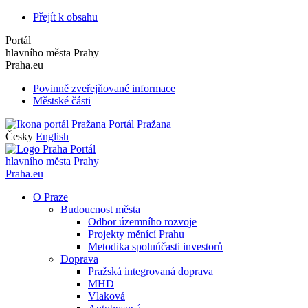
Přejít k obsahu
Portál
hlavního města Prahy
Praha.eu
Povinně zveřejňované informace
Městské části
Portál Pražana
Česky
English
Portál
hlavního města Prahy
Praha.eu
O Praze
Budoucnost města
Odbor územního rozvoje
Projekty měnící Prahu
Metodika spoluúčasti investorů
Doprava
Pražská integrovaná doprava
MHD
Vlaková