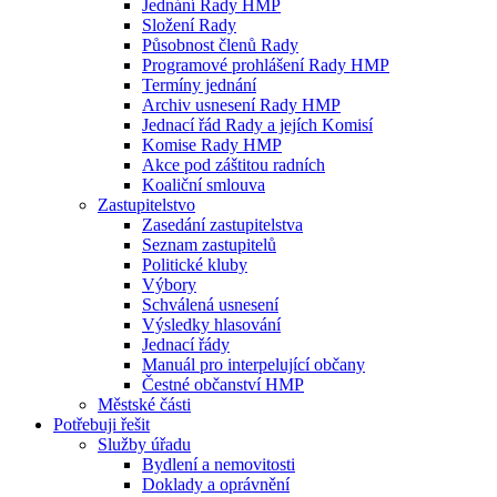
Jednání Rady HMP
Složení Rady
Působnost členů Rady
Programové prohlášení Rady HMP
Termíny jednání
Archiv usnesení Rady HMP
Jednací řád Rady a jejích Komisí
Komise Rady HMP
Akce pod záštitou radních
Koaliční smlouva
Zastupitelstvo
Zasedání zastupitelstva
Seznam zastupitelů
Politické kluby
Výbory
Schválená usnesení
Výsledky hlasování
Jednací řády
Manuál pro interpelující občany
Čestné občanství HMP
Městské části
Potřebuji řešit
Služby úřadu
Bydlení a nemovitosti
Doklady a oprávnění