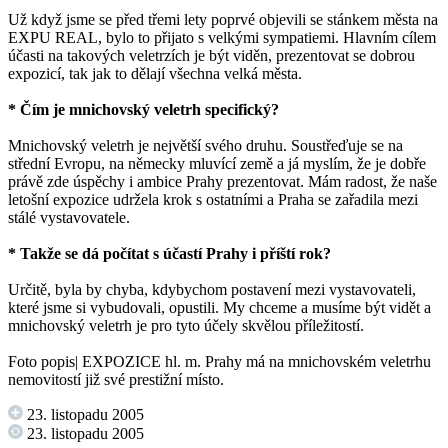
Už když jsme se před třemi lety poprvé objevili se stánkem města na
EXPU REAL, bylo to přijato s velkými sympatiemi. Hlavním cílem
účasti na takových veletrzích je být viděn, prezentovat se dobrou
expozicí, tak jak to dělají všechna velká města.
* Čím je mnichovský veletrh specifický?
Mnichovský veletrh je největší svého druhu. Soustřeďuje se na
střední Evropu, na německy mluvící země a já myslím, že je dobře
právě zde úspěchy i ambice Prahy prezentovat. Mám radost, že naše
letošní expozice udržela krok s ostatními a Praha se zařadila mezi
stálé vystavovatele.
* Takže se dá počítat s účastí Prahy i příští rok?
Určitě, byla by chyba, kdybychom postavení mezi vystavovateli,
které jsme si vybudovali, opustili. My chceme a musíme být vidět a
mnichovský veletrh je pro tyto účely skvělou příležitostí.
Foto popis| EXPOZICE hl. m. Prahy má na mnichovském veletrhu
nemovitostí již své prestižní místo.
23. listopadu 2005
23. listopadu 2005