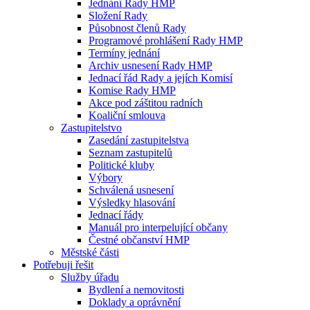
Jednání Rady HMP
Složení Rady
Působnost členů Rady
Programové prohlášení Rady HMP
Termíny jednání
Archiv usnesení Rady HMP
Jednací řád Rady a jejích Komisí
Komise Rady HMP
Akce pod záštitou radních
Koaliční smlouva
Zastupitelstvo
Zasedání zastupitelstva
Seznam zastupitelů
Politické kluby
Výbory
Schválená usnesení
Výsledky hlasování
Jednací řády
Manuál pro interpelující občany
Čestné občanství HMP
Městské části
Potřebuji řešit
Služby úřadu
Bydlení a nemovitosti
Doklady a oprávnění