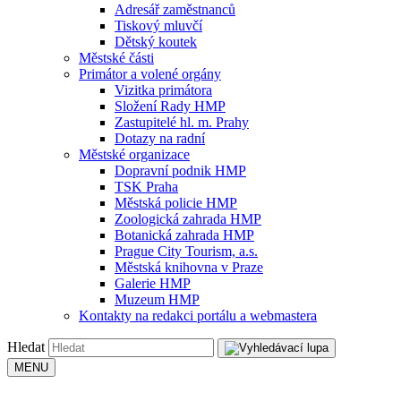
Adresář zaměstnanců
Tiskový mluvčí
Dětský koutek
Městské části
Primátor a volené orgány
Vizitka primátora
Složení Rady HMP
Zastupitelé hl. m. Prahy
Dotazy na radní
Městské organizace
Dopravní podnik HMP
TSK Praha
Městská policie HMP
Zoologická zahrada HMP
Botanická zahrada HMP
Prague City Tourism, a.s.
Městská knihovna v Praze
Galerie HMP
Muzeum HMP
Kontakty na redakci portálu a webmastera
Hledat
MENU