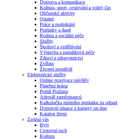
Doprava a komunikace
Kultura, sport, cestování a volný čas
Občanské aktivity
Ostatní
Práce a podnikání
Poplatky a daně
Rodina a sociální péče
Služby
Školství a vzdělávání
Výstavba a památková péče
Zdraví a zdravotnictví
Zvířata
Životní prostředí
Elektronické služby
Online rezervace návštěv
Platební brána
Portál Pražana
Adresář zaměstnanců
Kalkulačka místního poplatku za odpad
Dopravní situace a kamery on-line
Katalog firem
Zajímá vás
Byty
Cestovní ruch
Kultura