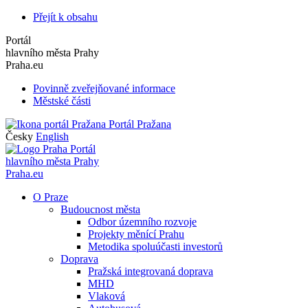
Přejít k obsahu
Portál
hlavního města Prahy
Praha.eu
Povinně zveřejňované informace
Městské části
Portál Pražana
Česky
English
Portál
hlavního města Prahy
Praha.eu
O Praze
Budoucnost města
Odbor územního rozvoje
Projekty měnící Prahu
Metodika spoluúčasti investorů
Doprava
Pražská integrovaná doprava
MHD
Vlaková