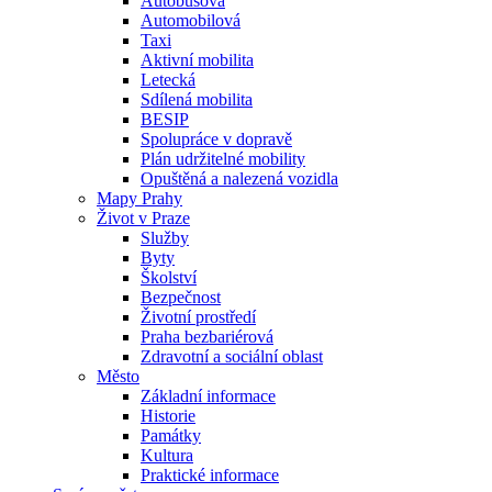
Autobusová
Automobilová
Taxi
Aktivní mobilita
Letecká
Sdílená mobilita
BESIP
Spolupráce v dopravě
Plán udržitelné mobility
Opuštěná a nalezená vozidla
Mapy Prahy
Život v Praze
Služby
Byty
Školství
Bezpečnost
Životní prostředí
Praha bezbariérová
Zdravotní a sociální oblast
Město
Základní informace
Historie
Památky
Kultura
Praktické informace