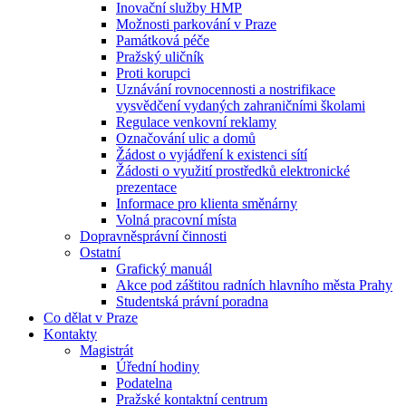
Inovační služby HMP
Možnosti parkování v Praze
Památková péče
Pražský uličník
Proti korupci
Uznávání rovnocennosti a nostrifikace
vysvědčení vydaných zahraničními školami
Regulace venkovní reklamy
Označování ulic a domů
Žádost o vyjádření k existenci sítí
Žádosti o využití prostředků elektronické
prezentace
Informace pro klienta směnárny
Volná pracovní místa
Dopravněsprávní činnosti
Ostatní
Grafický manuál
Akce pod záštitou radních hlavního města Prahy
Studentská právní poradna
Co dělat v Praze
Kontakty
Magistrát
Úřední hodiny
Podatelna
Pražské kontaktní centrum