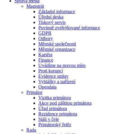
Správa města
Magistrát
Základní informace
Úřední deska
Tiskový servis
Povinně zveřejňované informace
GDPR
Odbory
Městské společnosti
Městské organizace
Kariéra
Finance
Uvádíme na pravou míru
Proti korupci
Evidence smluv
Vyhlášky a nařízení
Opendata
Primátor
Vizitka primátora
Akce pod záštitou primátora
Úřad primátora
Rezidence primátora
Stáli v čele
Primátorský řetěz
Rada