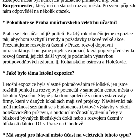
Bürgermeister
, který má na starosti rozvoj města. Po svém příjezdu
nám odpověděl na několik otázek.
* Pokolikáté se Praha mnichovského veletrhu účastní?
Praha se letos účastní již potřetí. Každý rok obměňujeme expozice
tak, abychom zachytili trendy a požadavky takové velké akce.
Prezentujeme rozvojová území v Praze, rozvoj dopravní
infrastruktury. Loni jsme přijeli s expozicí, která poprvé představila
rozvoj území, jejichž další vývoj je podmíněn výstavbou
protipovodňových zábran, tj. Rohanského ostrova a Holešovic.
* Jaké bylo téma letošní expozice?
Letošní expozice byla vlastně pokračováním té loňské, jen jsme
rozšířili pohled na rozvojový potenciál v samotném centru města o
lokalitu Vysočan. Stejně jako loni společně s námi vystavovaly
firmy, které v daných lokalitách mají své projekty. Návštěvníci tak
měli možnost seznámit se s budoucností bytové výstavby v okolí
holešovického přístavu, s budoucí možností bydlení u řeky v
blízkosti bývalých libeňských doků nebo s rozvojem území v
blízkosti dálnice D1 v Praze na Chodově.
* Má smysl pro hlavní město účast na veletrzích tohoto typu?