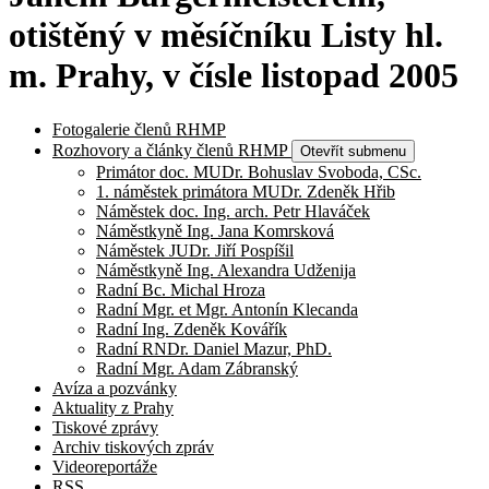
otištěný v měsíčníku Listy hl.
m. Prahy, v čísle listopad 2005
Fotogalerie členů RHMP
Rozhovory a články členů RHMP
Otevřít submenu
Primátor doc. MUDr. Bohuslav Svoboda, CSc.
1. náměstek primátora MUDr. Zdeněk Hřib
Náměstek doc. Ing. arch. Petr Hlaváček
Náměstkyně Ing. Jana Komrsková
Náměstek JUDr. Jiří Pospíšil
Náměstkyně Ing. Alexandra Udženija
Radní Bc. Michal Hroza
Radní Mgr. et Mgr. Antonín Klecanda
Radní Ing. Zdeněk Kovářík
Radní RNDr. Daniel Mazur, PhD.
Radní Mgr. Adam Zábranský
Avíza a pozvánky
Aktuality z Prahy
Tiskové zprávy
Archiv tiskových zpráv
Videoreportáže
RSS