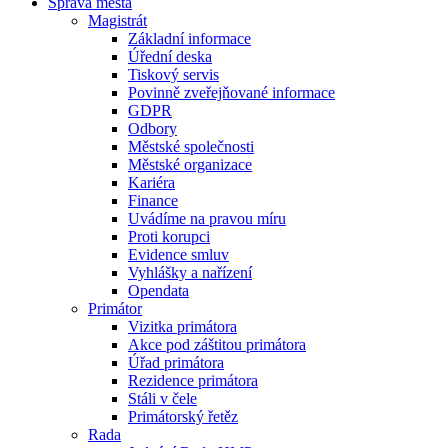
Správa města
Magistrát
Základní informace
Úřední deska
Tiskový servis
Povinně zveřejňované informace
GDPR
Odbory
Městské společnosti
Městské organizace
Kariéra
Finance
Uvádíme na pravou míru
Proti korupci
Evidence smluv
Vyhlášky a nařízení
Opendata
Primátor
Vizitka primátora
Akce pod záštitou primátora
Úřad primátora
Rezidence primátora
Stáli v čele
Primátorský řetěz
Rada