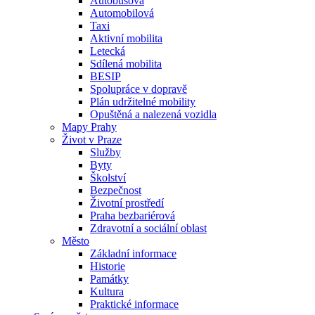
Autobusová
Automobilová
Taxi
Aktivní mobilita
Letecká
Sdílená mobilita
BESIP
Spolupráce v dopravě
Plán udržitelné mobility
Opuštěná a nalezená vozidla
Mapy Prahy
Život v Praze
Služby
Byty
Školství
Bezpečnost
Životní prostředí
Praha bezbariérová
Zdravotní a sociální oblast
Město
Základní informace
Historie
Památky
Kultura
Praktické informace