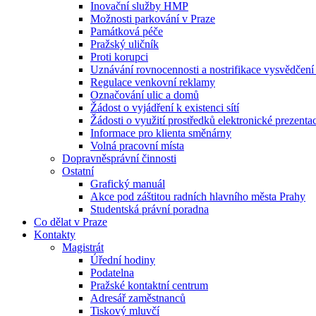
Inovační služby HMP
Možnosti parkování v Praze
Památková péče
Pražský uličník
Proti korupci
Uznávání rovnocennosti a nostrifikace vysvědčen
Regulace venkovní reklamy
Označování ulic a domů
Žádost o vyjádření k existenci sítí
Žádosti o využití prostředků elektronické prezenta
Informace pro klienta směnárny
Volná pracovní místa
Dopravněsprávní činnosti
Ostatní
Grafický manuál
Akce pod záštitou radních hlavního města Prahy
Studentská právní poradna
Co dělat v Praze
Kontakty
Magistrát
Úřední hodiny
Podatelna
Pražské kontaktní centrum
Adresář zaměstnanců
Tiskový mluvčí