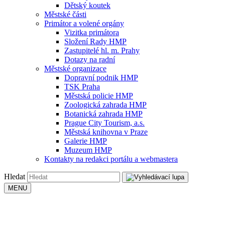
Dětský koutek
Městské části
Primátor a volené orgány
Vizitka primátora
Složení Rady HMP
Zastupitelé hl. m. Prahy
Dotazy na radní
Městské organizace
Dopravní podnik HMP
TSK Praha
Městská policie HMP
Zoologická zahrada HMP
Botanická zahrada HMP
Prague City Tourism, a.s.
Městská knihovna v Praze
Galerie HMP
Muzeum HMP
Kontakty na redakci portálu a webmastera
Hledat
MENU