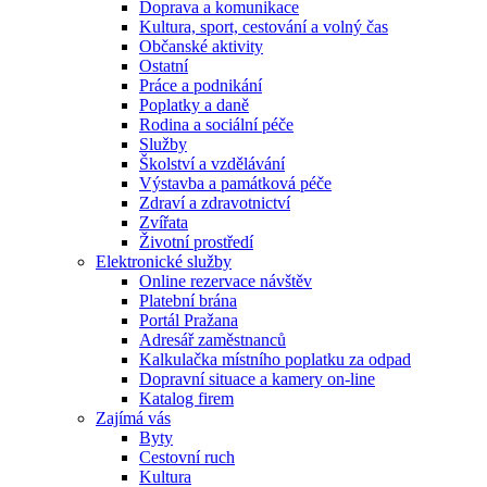
Doprava a komunikace
Kultura, sport, cestování a volný čas
Občanské aktivity
Ostatní
Práce a podnikání
Poplatky a daně
Rodina a sociální péče
Služby
Školství a vzdělávání
Výstavba a památková péče
Zdraví a zdravotnictví
Zvířata
Životní prostředí
Elektronické služby
Online rezervace návštěv
Platební brána
Portál Pražana
Adresář zaměstnanců
Kalkulačka místního poplatku za odpad
Dopravní situace a kamery on-line
Katalog firem
Zajímá vás
Byty
Cestovní ruch
Kultura