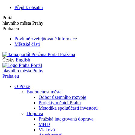
Přejít k obsahu
Portál
hlavního města Prahy
Praha.eu
Povinně zveřejňované informace
Městské části
Portál Pražana
Česky
English
Portál
hlavního města Prahy
Praha.eu
O Praze
Budoucnost města
Odbor územního rozvoje
Projekty měnící Prahu
Metodika spoluúčasti investorů
Doprava
Pražská integrovaná doprava
MHD
Vlaková