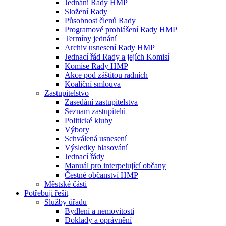
Jednání Rady HMP
Složení Rady
Působnost členů Rady
Programové prohlášení Rady HMP
Termíny jednání
Archiv usnesení Rady HMP
Jednací řád Rady a jejích Komisí
Komise Rady HMP
Akce pod záštitou radních
Koaliční smlouva
Zastupitelstvo
Zasedání zastupitelstva
Seznam zastupitelů
Politické kluby
Výbory
Schválená usnesení
Výsledky hlasování
Jednací řády
Manuál pro interpelující občany
Čestné občanství HMP
Městské části
Potřebuji řešit
Služby úřadu
Bydlení a nemovitosti
Doklady a oprávnění