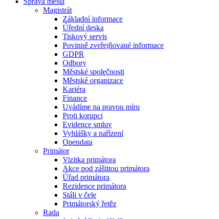
Správa města
Magistrát
Základní informace
Úřední deska
Tiskový servis
Povinně zveřejňované informace
GDPR
Odbory
Městské společnosti
Městské organizace
Kariéra
Finance
Uvádíme na pravou míru
Proti korupci
Evidence smluv
Vyhlášky a nařízení
Opendata
Primátor
Vizitka primátora
Akce pod záštitou primátora
Úřad primátora
Rezidence primátora
Stáli v čele
Primátorský řetěz
Rada