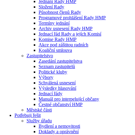
Jednání Rady HMP
Složení Rady
Působnost členů Rady
Programové prohlášení Rady HMP
Termíny jednání
Archiv usnesení Rady HMP
Jednací řád Rady a jejích Komisí
Komise Rady HMP
Akce pod záštitou radních
Koaliční smlouva
Zastupitelstvo
Zasedání zastupitelstva
Seznam zastupitelů
Politické kluby
Výbory
Schválená usnesení
Výsledky hlasování
Jednací řády
Manuál pro interpelující občany
Čestné občanství HMP
Městské části
Potřebuji řešit
Služby úřadu
Bydlení a nemovitosti
Doklady a oprávnění