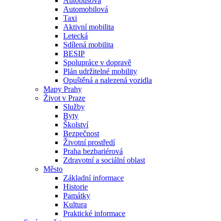
Autobusová
Automobilová
Taxi
Aktivní mobilita
Letecká
Sdílená mobilita
BESIP
Spolupráce v dopravě
Plán udržitelné mobility
Opuštěná a nalezená vozidla
Mapy Prahy
Život v Praze
Služby
Byty
Školství
Bezpečnost
Životní prostředí
Praha bezbariérová
Zdravotní a sociální oblast
Město
Základní informace
Historie
Památky
Kultura
Praktické informace