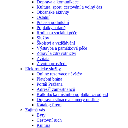
Doprava a komunikace
Kultura, sport, cestování a volný čas
Občanské aktivity
Ostatní
Práce a podnikání
Poplatky a daně
Rodina a sociální péče
Služby
Školství a vzdělávání
Výstavba a památková péče
Zdraví a zdravotnictví
Zvířata
Životní prostředí
Elektronické služby
Online rezervace návštěv
Platební brána
Portál Pražana
Adresář zaměstnanců
Kalkulačka místního poplatku za odpad
Dopravní situace a kamery on-line
Katalog firem
Zajímá vás
Byty
Cestovní ruch
Kultura