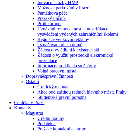
Inovační služby HMP
Možnosti parkování v Praze
Památková péče
Pražský uličník
Proti korupci
Uznávání rovnocennosti a nostrifikace
vysvědčení vydaných zahraničními školami
Regulace venkovní reklamy
Označování ulic a domů
Žádost o vyjádření k existenci sítí
Žádosti o využití prostředků elektronické
prezentace
Informace pro klienta směnárny
Volná pracovní místa
Dopravněsprávní činnosti
Ostatní
Grafický manuál
Akce pod záštitou radních hlavního města Prahy
Studentská právní poradna
Co dělat v Praze
Kontakty
Magistrát
Úřední hodiny
Podatelna
Pražské kontaktní centrum