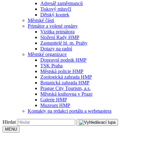
Adresář zaměstnanců
Tiskový mluvčí
Dětský koutek
Městské části
Primátor a volené orgány
Vizitka primátora
Složení Rady HMP
Zastupitelé hl. m. Prahy
Dotazy na radní
Městské organizace
Dopravní podnik HMP
TSK Praha
Městská policie HMP
Zoologická zahrada HMP
Botanická zahrada HMP
Prague City Tourism, a.s.
Městská knihovna v Praze
Galerie HMP
Muzeum HMP
Kontakty na redakci portálu a webmastera
Hledat
MENU