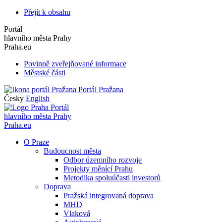
Přejít k obsahu
Portál
hlavního města Prahy
Praha.eu
Povinně zveřejňované informace
Městské části
Portál Pražana
Česky
English
Portál
hlavního města Prahy
Praha.eu
O Praze
Budoucnost města
Odbor územního rozvoje
Projekty měnící Prahu
Metodika spoluúčasti investorů
Doprava
Pražská integrovaná doprava
MHD
Vlaková