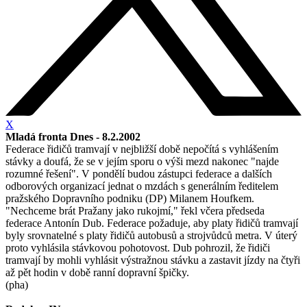
X
Mladá fronta Dnes - 8.2.2002
Federace řidičů tramvají v nejbližší době nepočítá s vyhlášením
stávky a doufá, že se v jejím sporu o výši mezd nakonec "najde
rozumné řešení". V pondělí budou zástupci federace a dalších
odborových organizací jednat o mzdách s generálním ředitelem
pražského Dopravního podniku (DP) Milanem Houfkem.
"Nechceme brát Pražany jako rukojmí," řekl včera předseda
federace Antonín Dub. Federace požaduje, aby platy řidičů tramvají
byly srovnatelné s platy řidičů autobusů a strojvůdců metra. V úterý
proto vyhlásila stávkovou pohotovost. Dub pohrozil, že řidiči
tramvají by mohli vyhlásit výstražnou stávku a zastavit jízdy na čtyři
až pět hodin v době ranní dopravní špičky.
(pha)