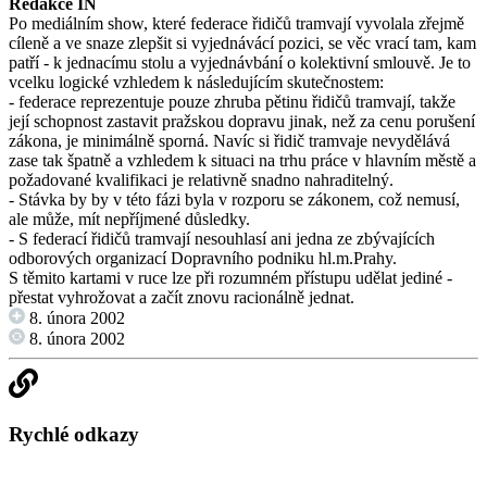
Redakce IN
Po mediálním show, které federace řidičů tramvají vyvolala zřejmě
cíleně a ve snaze zlepšit si vyjednávácí pozici, se věc vrací tam, kam
patří - k jednacímu stolu a vyjednávbání o kolektivní smlouvě. Je to
vcelku logické vzhledem k následujícím skutečnostem:
- federace reprezentuje pouze zhruba pětinu řidičů tramvají, takže
její schopnost zastavit pražskou dopravu jinak, než za cenu porušení
zákona, je minimálně sporná. Navíc si řidič tramvaje nevydělává
zase tak špatně a vzhledem k situaci na trhu práce v hlavním městě a
požadované kvalifikaci je relativně snadno nahraditelný.
- Stávka by by v této fázi byla v rozporu se zákonem, což nemusí,
ale může, mít nepříjmené důsledky.
- S federací řidičů tramvají nesouhlasí ani jedna ze zbývajících
odborových organizací Dopravního podniku hl.m.Prahy.
S těmito kartami v ruce lze při rozumném přístupu udělat jediné -
přestat vyhrožovat a začít znovu racionálně jednat.
8. února 2002
8. února 2002
Rychlé odkazy