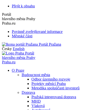
Přejít k obsahu
Portál
hlavního města Prahy
Praha.eu
Povinně zveřejňované informace
Městské části
Portál Pražana
Česky
English
Portál
hlavního města Prahy
Praha.eu
O Praze
Budoucnost města
Odbor územního rozvoje
Projekty měnící Prahu
Metodika spoluúčasti investorů
Doprava
Pražská integrovaná doprava
MHD
Vlaková