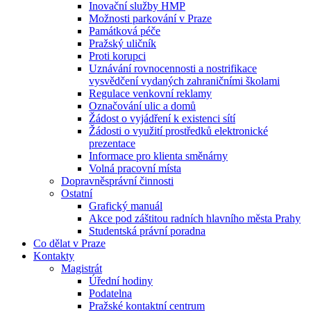
Inovační služby HMP
Možnosti parkování v Praze
Památková péče
Pražský uličník
Proti korupci
Uznávání rovnocennosti a nostrifikace
vysvědčení vydaných zahraničními školami
Regulace venkovní reklamy
Označování ulic a domů
Žádost o vyjádření k existenci sítí
Žádosti o využití prostředků elektronické
prezentace
Informace pro klienta směnárny
Volná pracovní místa
Dopravněsprávní činnosti
Ostatní
Grafický manuál
Akce pod záštitou radních hlavního města Prahy
Studentská právní poradna
Co dělat v Praze
Kontakty
Magistrát
Úřední hodiny
Podatelna
Pražské kontaktní centrum