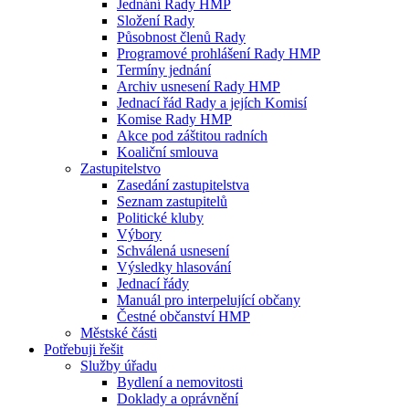
Jednání Rady HMP
Složení Rady
Působnost členů Rady
Programové prohlášení Rady HMP
Termíny jednání
Archiv usnesení Rady HMP
Jednací řád Rady a jejích Komisí
Komise Rady HMP
Akce pod záštitou radních
Koaliční smlouva
Zastupitelstvo
Zasedání zastupitelstva
Seznam zastupitelů
Politické kluby
Výbory
Schválená usnesení
Výsledky hlasování
Jednací řády
Manuál pro interpelující občany
Čestné občanství HMP
Městské části
Potřebuji řešit
Služby úřadu
Bydlení a nemovitosti
Doklady a oprávnění