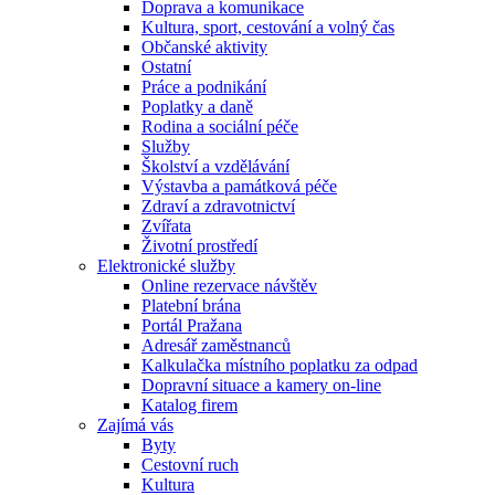
Doprava a komunikace
Kultura, sport, cestování a volný čas
Občanské aktivity
Ostatní
Práce a podnikání
Poplatky a daně
Rodina a sociální péče
Služby
Školství a vzdělávání
Výstavba a památková péče
Zdraví a zdravotnictví
Zvířata
Životní prostředí
Elektronické služby
Online rezervace návštěv
Platební brána
Portál Pražana
Adresář zaměstnanců
Kalkulačka místního poplatku za odpad
Dopravní situace a kamery on-line
Katalog firem
Zajímá vás
Byty
Cestovní ruch
Kultura