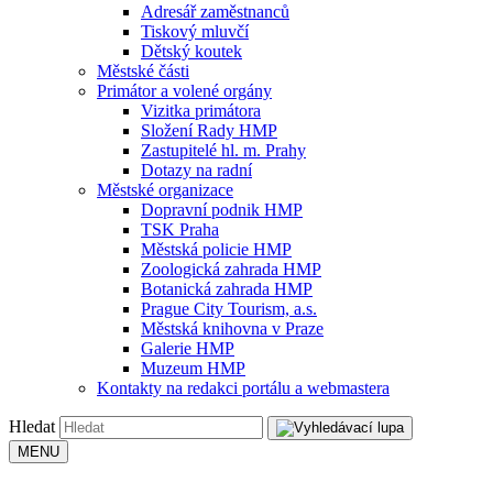
Adresář zaměstnanců
Tiskový mluvčí
Dětský koutek
Městské části
Primátor a volené orgány
Vizitka primátora
Složení Rady HMP
Zastupitelé hl. m. Prahy
Dotazy na radní
Městské organizace
Dopravní podnik HMP
TSK Praha
Městská policie HMP
Zoologická zahrada HMP
Botanická zahrada HMP
Prague City Tourism, a.s.
Městská knihovna v Praze
Galerie HMP
Muzeum HMP
Kontakty na redakci portálu a webmastera
Hledat
MENU