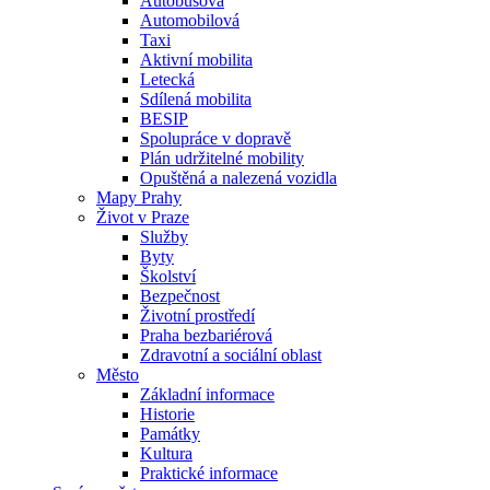
Autobusová
Automobilová
Taxi
Aktivní mobilita
Letecká
Sdílená mobilita
BESIP
Spolupráce v dopravě
Plán udržitelné mobility
Opuštěná a nalezená vozidla
Mapy Prahy
Život v Praze
Služby
Byty
Školství
Bezpečnost
Životní prostředí
Praha bezbariérová
Zdravotní a sociální oblast
Město
Základní informace
Historie
Památky
Kultura
Praktické informace