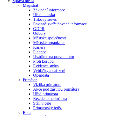
Správa města
Magistrát
Základní informace
Úřední deska
Tiskový servis
Povinně zveřejňované informace
GDPR
Odbory
Městské společnosti
Městské organizace
Kariéra
Finance
Uvádíme na pravou míru
Proti korupci
Evidence smluv
Vyhlášky a nařízení
Opendata
Primátor
Vizitka primátora
Akce pod záštitou primátora
Úřad primátora
Rezidence primátora
Stáli v čele
Primátorský řetěz
Rada