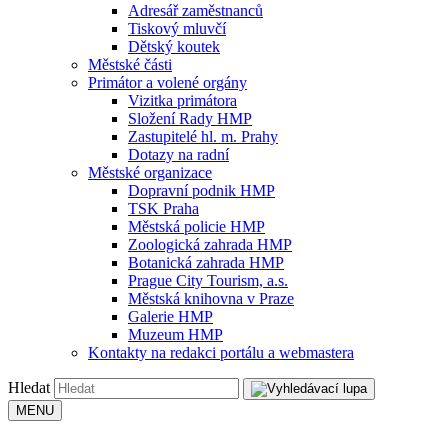
Adresář zaměstnanců
Tiskový mluvčí
Dětský koutek
Městské části
Primátor a volené orgány
Vizitka primátora
Složení Rady HMP
Zastupitelé hl. m. Prahy
Dotazy na radní
Městské organizace
Dopravní podnik HMP
TSK Praha
Městská policie HMP
Zoologická zahrada HMP
Botanická zahrada HMP
Prague City Tourism, a.s.
Městská knihovna v Praze
Galerie HMP
Muzeum HMP
Kontakty na redakci portálu a webmastera
Hledat
MENU