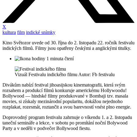
X
kultura
film
indické snímky
Kino Světozor uvede od 30. října do 2. listopadu 22. ročník festivalu
indických filmů. Filmy jsou opatřeny českými a anglickými titulky.
1 minuta čtení
Vizuál Festivalu indického filmu Autor: Fb festivalu
Divákům nabízí festival jihoasijskou kinematografii, která svým
rozsahem a produkcí filmů konkuruje americkému Hollywoodu!
Bollywood — hindské filmy produkované v Bombaji tzv. masala
movies, si získaly mezinárodní popularitu, dokážou nejednoho
rozplakat, rozesmát, roztančit a svou barevností vnést plno energie.
Doprovodný program festivalu zahrnuje o víkendu 1. a 2. listopadu
taneční semináře a lekce, v sobotu po promítání noční Bolywood
Party a v neděli v podvečer Bollywood fiestu.