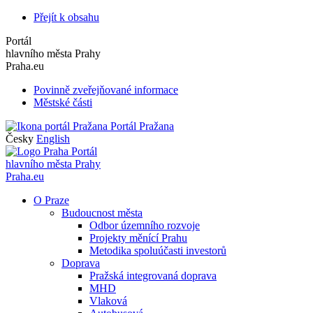
Přejít k obsahu
Portál
hlavního města Prahy
Praha.eu
Povinně zveřejňované informace
Městské části
Portál Pražana
Česky
English
Portál
hlavního města Prahy
Praha.eu
O Praze
Budoucnost města
Odbor územního rozvoje
Projekty měnící Prahu
Metodika spoluúčasti investorů
Doprava
Pražská integrovaná doprava
MHD
Vlaková