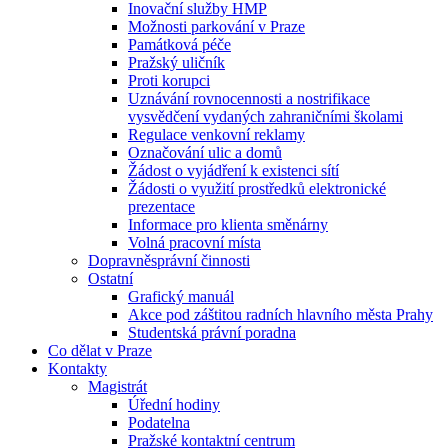
Inovační služby HMP
Možnosti parkování v Praze
Památková péče
Pražský uličník
Proti korupci
Uznávání rovnocennosti a nostrifikace
vysvědčení vydaných zahraničními školami
Regulace venkovní reklamy
Označování ulic a domů
Žádost o vyjádření k existenci sítí
Žádosti o využití prostředků elektronické
prezentace
Informace pro klienta směnárny
Volná pracovní místa
Dopravněsprávní činnosti
Ostatní
Grafický manuál
Akce pod záštitou radních hlavního města Prahy
Studentská právní poradna
Co dělat v Praze
Kontakty
Magistrát
Úřední hodiny
Podatelna
Pražské kontaktní centrum