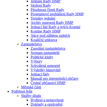
Jednání Rady HMP
Složení Rady
Působnost členů Rady
Programové prohlášení Rady HMP
Termíny jednání
Archiv usnesení Rady HMP
Jednací řád Rady a jejích Komisí
Komise Rady HMP
Akce pod záštitou radních
Koaliční smlouva
Zastupitelstvo
Zasedání zastupitelstva
Seznam zastupitelů
Politické kluby
Výbory
Schválená usnesení
Výsledky hlasování
Jednací řády
Manuál pro interpelující občany
Čestné občanství HMP
Městské části
Potřebuji řešit
Služby úřadu
Bydlení a nemovitosti
Doklady a oprávnění