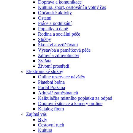
Doprava a komunikace
Kultura, sport, cestování a volný čas
Občanské aktivity
Ostatní
Práce a podnikání
Poplatky a daně
Rodina a sociální péče
Služby
Školství a vzdělávání
Výstavba a památková péče
Zdraví a zdravotnictví
Zvířata
Životní prostředí
Elektronické služby
Online rezervace návštěv
Platební brána
Portál Pražana
Adresář zaměstnanců
Kalkulačka místního poplatku za odpad
Dopravní situace a kamery on-line
Katalog firem
Zajímá vás
Byty
Cestovní ruch
Kultura