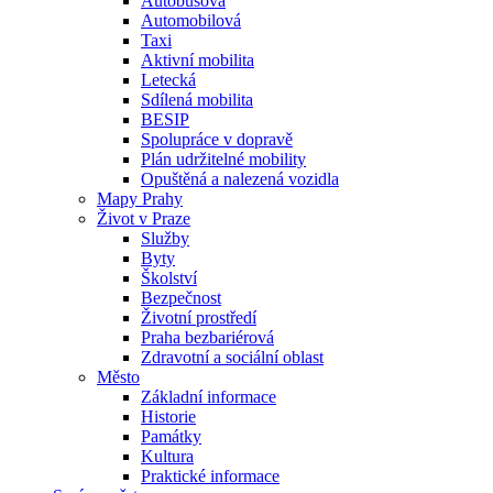
Autobusová
Automobilová
Taxi
Aktivní mobilita
Letecká
Sdílená mobilita
BESIP
Spolupráce v dopravě
Plán udržitelné mobility
Opuštěná a nalezená vozidla
Mapy Prahy
Život v Praze
Služby
Byty
Školství
Bezpečnost
Životní prostředí
Praha bezbariérová
Zdravotní a sociální oblast
Město
Základní informace
Historie
Památky
Kultura
Praktické informace