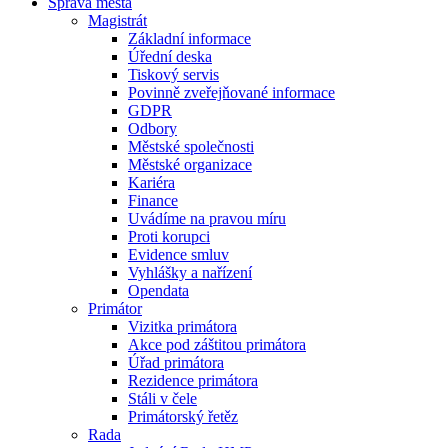
Správa města
Magistrát
Základní informace
Úřední deska
Tiskový servis
Povinně zveřejňované informace
GDPR
Odbory
Městské společnosti
Městské organizace
Kariéra
Finance
Uvádíme na pravou míru
Proti korupci
Evidence smluv
Vyhlášky a nařízení
Opendata
Primátor
Vizitka primátora
Akce pod záštitou primátora
Úřad primátora
Rezidence primátora
Stáli v čele
Primátorský řetěz
Rada