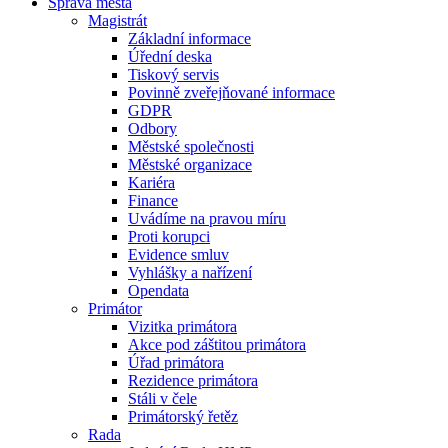
Správa města
Magistrát
Základní informace
Úřední deska
Tiskový servis
Povinně zveřejňované informace
GDPR
Odbory
Městské společnosti
Městské organizace
Kariéra
Finance
Uvádíme na pravou míru
Proti korupci
Evidence smluv
Vyhlášky a nařízení
Opendata
Primátor
Vizitka primátora
Akce pod záštitou primátora
Úřad primátora
Rezidence primátora
Stáli v čele
Primátorský řetěz
Rada