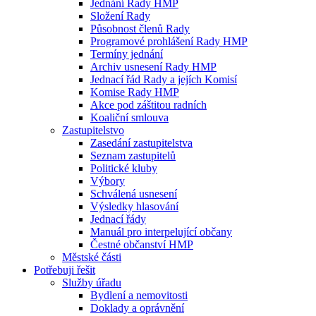
Jednání Rady HMP
Složení Rady
Působnost členů Rady
Programové prohlášení Rady HMP
Termíny jednání
Archiv usnesení Rady HMP
Jednací řád Rady a jejích Komisí
Komise Rady HMP
Akce pod záštitou radních
Koaliční smlouva
Zastupitelstvo
Zasedání zastupitelstva
Seznam zastupitelů
Politické kluby
Výbory
Schválená usnesení
Výsledky hlasování
Jednací řády
Manuál pro interpelující občany
Čestné občanství HMP
Městské části
Potřebuji řešit
Služby úřadu
Bydlení a nemovitosti
Doklady a oprávnění