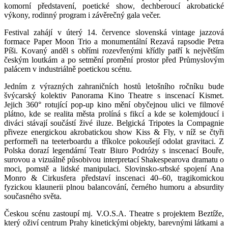
komorní představení, poetické show, dechberoucí akrobatické
výkony, rodinný program i závěrečný gala večer.
Festival zahájí v úterý 14. července slovenská vintage jazzová
formace Paper Moon Trio a monumentální Rezavá rapsodie Petra
Píši. Kovaný anděl s obřími rozevřenými křídly patří k největším
českým loutkám a po setmění promění prostor před Průmyslovým
palácem v industriálně poetickou scénu.
Jedním z výrazných zahraničních hostů letošního ročníku bude
švýcarský kolektiv Panorama Kino Theatre s inscenací Kismet.
Jejich 360° rotující pop-up kino mění obyčejnou ulici ve filmové
plátno, kde se realita města prolíná s fikcí a kde se kolemjdoucí i
diváci stávají součástí živé iluze. Belgická Tripotes la Compagnie
přiveze energickou akrobatickou show Kiss & Fly, v níž se čtyři
performeři na teeterboardu a tříkolce pokoušejí odolat gravitaci. Z
Polska dorazí legendární Teatr Biuro Podróży s inscenací Bouře,
surovou a vizuálně působivou interpretací Shakespearova dramatu o
moci, pomstě a lidské manipulaci. Slovinsko-srbské spojení Ana
Monro & Cirkusfera představí inscenaci 40–60, tragikomickou
fyzickou klaunerii plnou balancování, černého humoru a absurdity
současného světa.
Českou scénu zastoupí mj. V.O.S.A. Theatre s projektem Beztíže,
který oživí centrum Prahy kinetickými objekty, barevnými látkami a