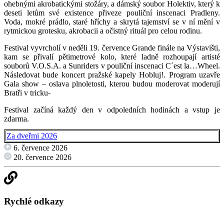
ohebnými akrobatickými stožáry, a dámský soubor Holektiv, který k
deseti letům své existence přiveze pouliční inscenaci Pradleny.
Voda, mokré prádlo, staré hříchy a skrytá tajemství se v ní mění v
rytmickou grotesku, akrobacii a očistný rituál pro celou rodinu.
Festival vyvrcholí v neděli 19. července Grande finále na Výstavišti,
kam se přivalí pětimetrové kolo, které ladně rozhoupají artisté
souborů V.O.S.A. a Sunriders v pouliční inscenaci C´est la…Wheel.
Následovat bude koncert pražské kapely Hobluj!. Program uzavře
Gala show – oslava plnoletosti, kterou budou moderovat moderují
Bratři v tricku-
Festival začíná každý den v odpoledních hodinách a vstup je
zdarma.
Za dveřmi 2026
6. července 2026
20. července 2026
Rychlé odkazy