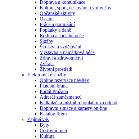
Doprava a komunikace
Kultura, sport, cestování a volný čas
Občanské aktivity
Ostatní
Práce a podnikání
Poplatky a daně
Rodina a sociální péče
Služby
Školství a vzdělávání
Výstavba a památková péče
Zdraví a zdravotnictví
Zvířata
Životní prostředí
Elektronické služby
Online rezervace návštěv
Platební brána
Portál Pražana
Adresář zaměstnanců
Kalkulačka místního poplatku za odpad
Dopravní situace a kamery on-line
Katalog firem
Zajímá vás
Byty
Cestovní ruch
Kultura