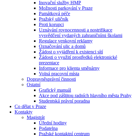
Inovační služby HMP
Možnosti parkování v Praze
Památková péče
Pražský uličník
Proti korupci
Uznávání rovnocennosti a nostrifikace
vysvědčení vydaných zahraničními školami
Regulace venkovní reklamy
Označování ulic a domů
Žádost o vyjádření k existenci sítí
Žádosti o využití prostředků elektronické
prezentace
Informace pro klienta směnárny
Volná pracovní místa
Dopravněsprávní činnosti
Ostatní
Grafický manuál
Akce pod záštitou radních hlavního města Prahy
Studentská právní poradna
Co dělat v Praze
Kontakty
Magistrát
Úřední hodiny
Podatelna
Pražské kontaktní centrum