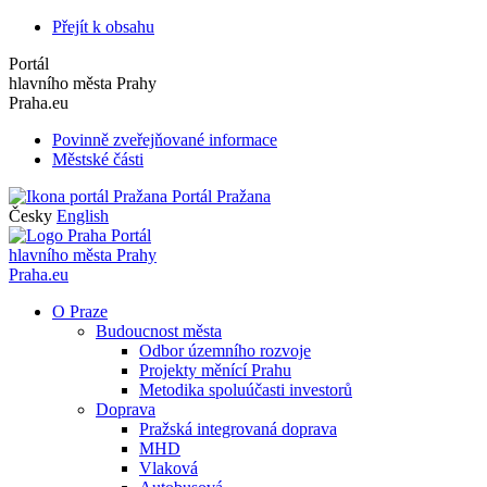
Přejít k obsahu
Portál
hlavního města Prahy
Praha.eu
Povinně zveřejňované informace
Městské části
Portál Pražana
Česky
English
Portál
hlavního města Prahy
Praha.eu
O Praze
Budoucnost města
Odbor územního rozvoje
Projekty měnící Prahu
Metodika spoluúčasti investorů
Doprava
Pražská integrovaná doprava
MHD
Vlaková