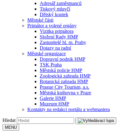
Adresář zaměstnanců
Tiskový mluvčí
Dětský koutek
Městské části
Primátor a volené orgány
Vizitka primátora
Složení Rady HMP
Zastupitelé hl. m. Prahy
Dotazy na radní
Městské organizace
Dopravní podnik HMP
TSK Praha
Městská policie HMP
Zoologická zahrada HMP
Botanická zahrada HMP
Prague City Tourism, a.s.
Městská knihovna v Praze
Galerie HMP
Muzeum HMP
Kontakty na redakci portálu a webmastera
Hledat
MENU