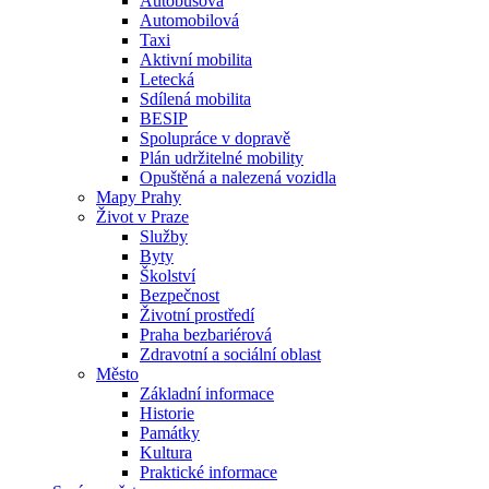
Autobusová
Automobilová
Taxi
Aktivní mobilita
Letecká
Sdílená mobilita
BESIP
Spolupráce v dopravě
Plán udržitelné mobility
Opuštěná a nalezená vozidla
Mapy Prahy
Život v Praze
Služby
Byty
Školství
Bezpečnost
Životní prostředí
Praha bezbariérová
Zdravotní a sociální oblast
Město
Základní informace
Historie
Památky
Kultura
Praktické informace