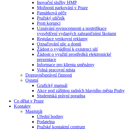
Inovační služby HMP
Možnosti parkování v Praze
Památková péče
Pražský uličník
Proti korupci
Uznávání rovnocennosti a nostrifikace
vysvědčení vydaných zahraničními školami
Regulace venkovní reklamy
Označování ulic a domů
Žádost o vyjádření k existenci sítí
Žádosti o využití prostředků elektronické
prezentace
Informace pro klienta směnárny
Volná pracovní místa
Dopravněsprávní činnosti
Ostatní
Grafický manuál
Akce pod záštitou radních hlavního města Prahy
Studentská právní poradna
Co dělat v Praze
Kontakty
Magistrát
Úřední hodiny
Podatelna
Pražské kontaktní centrum