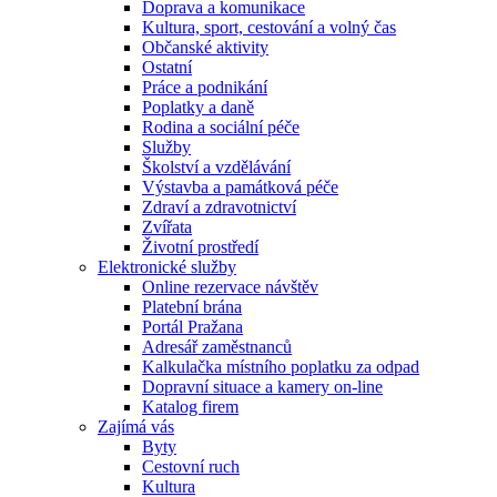
Doprava a komunikace
Kultura, sport, cestování a volný čas
Občanské aktivity
Ostatní
Práce a podnikání
Poplatky a daně
Rodina a sociální péče
Služby
Školství a vzdělávání
Výstavba a památková péče
Zdraví a zdravotnictví
Zvířata
Životní prostředí
Elektronické služby
Online rezervace návštěv
Platební brána
Portál Pražana
Adresář zaměstnanců
Kalkulačka místního poplatku za odpad
Dopravní situace a kamery on-line
Katalog firem
Zajímá vás
Byty
Cestovní ruch
Kultura