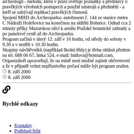
archeologii - metodu, která v praxi ověřuje poznatky a představy o
pravěkých výrobních postupech a použití nástrojů a předmětů - a
kteří se zabývají replikací pravěkých činností.
Spojení MHD do Archeoparku: autobusem č. 144 ze stanice metra
C Nádraží Holešovice na konečnou na sídlišti Bohnice. Odtud cca 2
minuty pěšky Mazurskou ulicí k areálu Pražské botanické zahrady a
po panelové cestě až do Archeoparku.
Program začíná v úterý 12. září v 16 hodin, od středy do soboty v
9.30 a v neděli v 10.30 hodin.
Skupiny návštěvníků (například školní třídy) je třeba ohlásit předem
na tel. 688 06 67, linka 524, e-mail: bidlova@hotmail.com.
Organizátoři upozorňují, že na místě není možné zajistit občerstvení
a že v případě velmi nepříznivého počasí může být program zrušen.
8. září 2000
8. září 2000
Rychlé odkazy
Kontakty
Potřebuji řešit