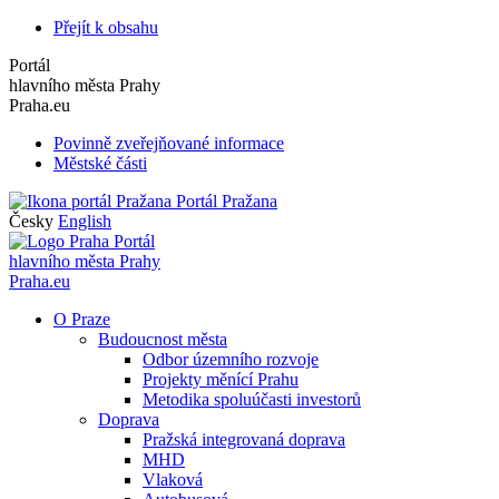
Přejít k obsahu
Portál
hlavního města Prahy
Praha.eu
Povinně zveřejňované informace
Městské části
Portál Pražana
Česky
English
Portál
hlavního města Prahy
Praha.eu
O Praze
Budoucnost města
Odbor územního rozvoje
Projekty měnící Prahu
Metodika spoluúčasti investorů
Doprava
Pražská integrovaná doprava
MHD
Vlaková