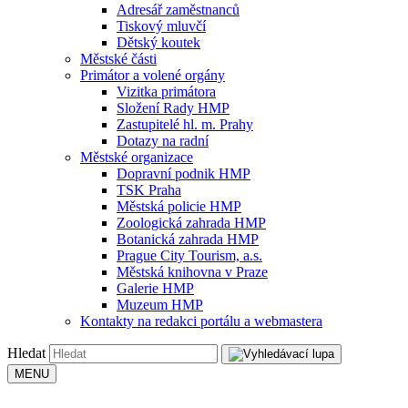
Adresář zaměstnanců
Tiskový mluvčí
Dětský koutek
Městské části
Primátor a volené orgány
Vizitka primátora
Složení Rady HMP
Zastupitelé hl. m. Prahy
Dotazy na radní
Městské organizace
Dopravní podnik HMP
TSK Praha
Městská policie HMP
Zoologická zahrada HMP
Botanická zahrada HMP
Prague City Tourism, a.s.
Městská knihovna v Praze
Galerie HMP
Muzeum HMP
Kontakty na redakci portálu a webmastera
Hledat
MENU