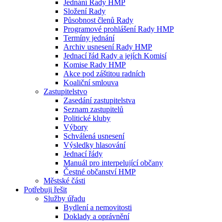
Jednání Rady HMP
Složení Rady
Působnost členů Rady
Programové prohlášení Rady HMP
Termíny jednání
Archiv usnesení Rady HMP
Jednací řád Rady a jejích Komisí
Komise Rady HMP
Akce pod záštitou radních
Koaliční smlouva
Zastupitelstvo
Zasedání zastupitelstva
Seznam zastupitelů
Politické kluby
Výbory
Schválená usnesení
Výsledky hlasování
Jednací řády
Manuál pro interpelující občany
Čestné občanství HMP
Městské části
Potřebuji řešit
Služby úřadu
Bydlení a nemovitosti
Doklady a oprávnění