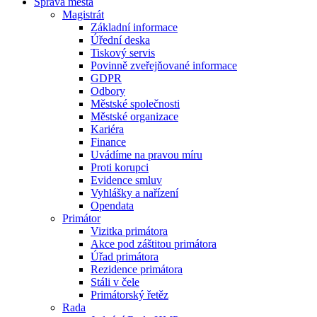
Správa města
Magistrát
Základní informace
Úřední deska
Tiskový servis
Povinně zveřejňované informace
GDPR
Odbory
Městské společnosti
Městské organizace
Kariéra
Finance
Uvádíme na pravou míru
Proti korupci
Evidence smluv
Vyhlášky a nařízení
Opendata
Primátor
Vizitka primátora
Akce pod záštitou primátora
Úřad primátora
Rezidence primátora
Stáli v čele
Primátorský řetěz
Rada