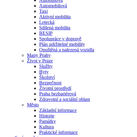
Autobusová
Automobilová
Taxi
Aktivní mobilita
Letecká
Sdílená mobilita
BESIP
Spolupráce v dopravě
Plán udržitelné mobility
Opuštěná a nalezená vozidla
Mapy Prahy
Život v Praze
Služby
Byty
Školství
Bezpečnost
Životní prostředí
Praha bezbariérová
Zdravotní a sociální oblast
Město
Základní informace
Historie
Památky
Kultura
Praktické informace