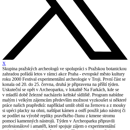
X
Skupina pražských archeologů ve spolupráci s Pražskou botanickou
zahradou pořádá letos v rámci akce Praha - evropské město kultury
roku 2000 Festival experimentální archeologie v Troji. První část se
konala od 20. do 25. června, druhá je připravena na příští týden.
Uskuteční se opět v Archeoparku, v lokalitě Na Farkách, kde se
v mladší době železné nacházelo keltské sídliště. Program nabídne
malým i velkým zájemcům především možnost vyzkoušet si některé
práce našich prapředků: například umlít obilí na žernovu a z mouky
si upéci placky na ohni, naštípat kámen a ostří použít jako nástroj či
se podílet na výrobě repliky pravěkého člunu z kmene stromu
pomocí kamenných nástrojů. Týden v Archeoparku připravili
profesionálové i amatéři, které spojuje zájem o experimentální