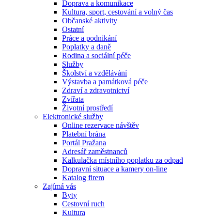
Doprava a komunikace
Kultura, sport, cestování a volný čas
Občanské aktivity
Ostatní
Práce a podnikání
Poplatky a daně
Rodina a sociální péče
Služby
Školství a vzdělávání
Výstavba a památková péče
Zdraví a zdravotnictví
Zvířata
Životní prostředí
Elektronické služby
Online rezervace návštěv
Platební brána
Portál Pražana
Adresář zaměstnanců
Kalkulačka místního poplatku za odpad
Dopravní situace a kamery on-line
Katalog firem
Zajímá vás
Byty
Cestovní ruch
Kultura