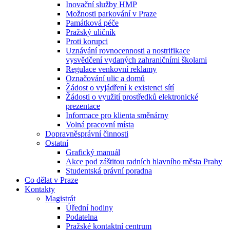
Inovační služby HMP
Možnosti parkování v Praze
Památková péče
Pražský uličník
Proti korupci
Uznávání rovnocennosti a nostrifikace
vysvědčení vydaných zahraničními školami
Regulace venkovní reklamy
Označování ulic a domů
Žádost o vyjádření k existenci sítí
Žádosti o využití prostředků elektronické
prezentace
Informace pro klienta směnárny
Volná pracovní místa
Dopravněsprávní činnosti
Ostatní
Grafický manuál
Akce pod záštitou radních hlavního města Prahy
Studentská právní poradna
Co dělat v Praze
Kontakty
Magistrát
Úřední hodiny
Podatelna
Pražské kontaktní centrum