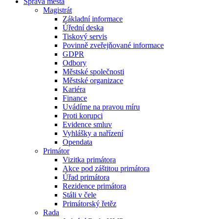
Správa města
Magistrát
Základní informace
Úřední deska
Tiskový servis
Povinně zveřejňované informace
GDPR
Odbory
Městské společnosti
Městské organizace
Kariéra
Finance
Uvádíme na pravou míru
Proti korupci
Evidence smluv
Vyhlášky a nařízení
Opendata
Primátor
Vizitka primátora
Akce pod záštitou primátora
Úřad primátora
Rezidence primátora
Stáli v čele
Primátorský řetěz
Rada