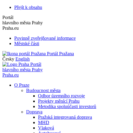
Přejít k obsahu
Portál
hlavního města Prahy
Praha.eu
Povinně zveřejňované informace
Městské části
Portál Pražana
Česky
English
Portál
hlavního města Prahy
Praha.eu
O Praze
Budoucnost města
Odbor územního rozvoje
Projekty měnící Prahu
Metodika spoluúčasti investorů
Doprava
Pražská integrovaná doprava
MHD
Vlaková