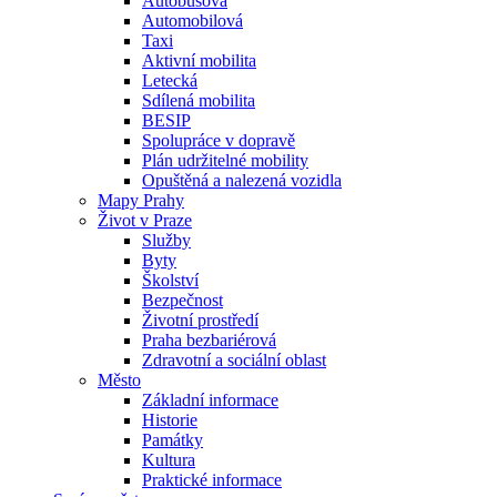
Autobusová
Automobilová
Taxi
Aktivní mobilita
Letecká
Sdílená mobilita
BESIP
Spolupráce v dopravě
Plán udržitelné mobility
Opuštěná a nalezená vozidla
Mapy Prahy
Život v Praze
Služby
Byty
Školství
Bezpečnost
Životní prostředí
Praha bezbariérová
Zdravotní a sociální oblast
Město
Základní informace
Historie
Památky
Kultura
Praktické informace