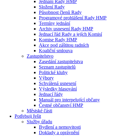
Jednání Rady HMP
Složení Rady
Působnost členů Rady
Programové prohlášení Rady HMP
Termíny jednání
Archiv usnesení Rady HMP
Jednací řád Rady a jejích Komisí
Komise Rady HMP
Akce pod záštitou radních
Koaliční smlouva
Zastupitelstvo
Zasedání zastupitelstva
Seznam zastupitelů
Politické kluby
Výbory
Schválená usnesení
Výsledky hlasování
Jednací řády
Manuál pro interpelující občany
Čestné občanství HMP
Městské části
Potřebuji řešit
Služby úřadu
Bydlení a nemovitosti
Doklady a oprávnění