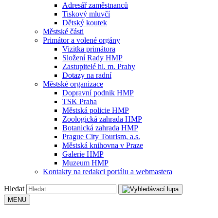
Adresář zaměstnanců
Tiskový mluvčí
Dětský koutek
Městské části
Primátor a volené orgány
Vizitka primátora
Složení Rady HMP
Zastupitelé hl. m. Prahy
Dotazy na radní
Městské organizace
Dopravní podnik HMP
TSK Praha
Městská policie HMP
Zoologická zahrada HMP
Botanická zahrada HMP
Prague City Tourism, a.s.
Městská knihovna v Praze
Galerie HMP
Muzeum HMP
Kontakty na redakci portálu a webmastera
Hledat
MENU