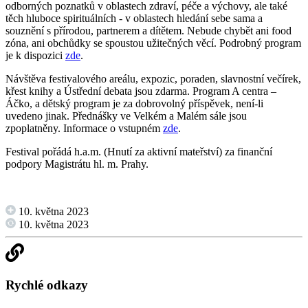
odborných poznatků v oblastech zdraví, péče a výchovy, ale také
těch hluboce spirituálních - v oblastech hledání sebe sama a
souznění s přírodou, partnerem a dítětem. Nebude chybět ani food
zóna, ani obchůdky se spoustou užitečných věcí. Podrobný program
je k dispozici
zde
.
Návštěva festivalového areálu, expozic, poraden, slavnostní večírek,
křest knihy a Ústřední debata jsou zdarma. Program A centra –
Áčko, a dětský program je za dobrovolný příspěvek, není-li
uvedeno jinak. Přednášky ve Velkém a Malém sále jsou
zpoplatněny. Informace o vstupném
zde
.
Festival pořádá h.a.m. (Hnutí za aktivní mateřství) za finanční
podpory Magistrátu hl. m. Prahy.
10. května 2023
10. května 2023
Rychlé odkazy