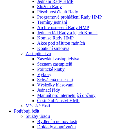
Jednání Rady HMP
Složení Rady
Působnost členů Rady
Programové prohlášení Rady HMP
Termíny jednání
Archiv usnesení Rady HMP
Jednací řád Rady a jejích Komisí
Komise Rady HMP
Akce pod záštitou radních
Koaliční smlouva
Zastupitelstvo
Zasedání zastupitelstva
Seznam zastupitelů
Politické kluby
Výbory
Schválená usnesení
Výsledky hlasování
Jednací řády
Manuál pro interpelující občany
Čestné občanství HMP
Městské části
Potřebuji řešit
Služby úřadu
Bydlení a nemovitosti
Doklady a oprávnění