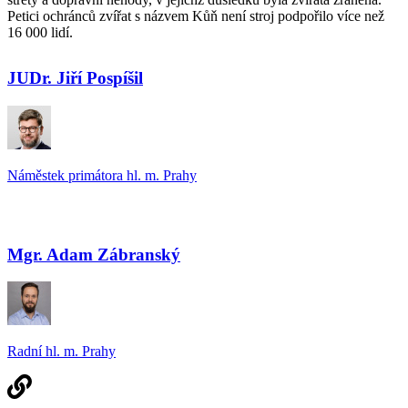
Petici ochránců zvířat s názvem Kůň není stroj podpořilo více než
16 000 lidí.
JUDr. Jiří Pospíšil
Náměstek primátora hl. m. Prahy
Mgr. Adam Zábranský
Radní hl. m. Prahy