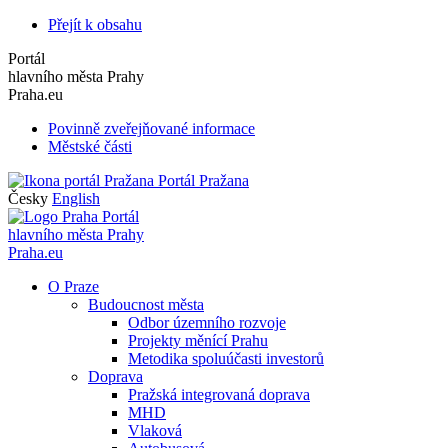
Přejít k obsahu
Portál
hlavního města Prahy
Praha.eu
Povinně zveřejňované informace
Městské části
Portál Pražana
Česky
English
Portál
hlavního města Prahy
Praha.eu
O Praze
Budoucnost města
Odbor územního rozvoje
Projekty měnící Prahu
Metodika spoluúčasti investorů
Doprava
Pražská integrovaná doprava
MHD
Vlaková