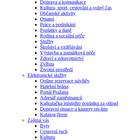
Doprava a komunikace
Kultura, sport, cestování a volný čas
Občanské aktivity
Ostatní
Práce a podnikání
Poplatky a daně
Rodina a sociální péče
Služby
Školství a vzdělávání
Výstavba a památková péče
Zdraví a zdravotnictví
Zvířata
Životní prostředí
Elektronické služby
Online rezervace návštěv
Platební brána
Portál Pražana
Adresář zaměstnanců
Kalkulačka místního poplatku za odpad
Dopravní situace a kamery on-line
Katalog firem
Zajímá vás
Byty
Cestovní ruch
Kultura