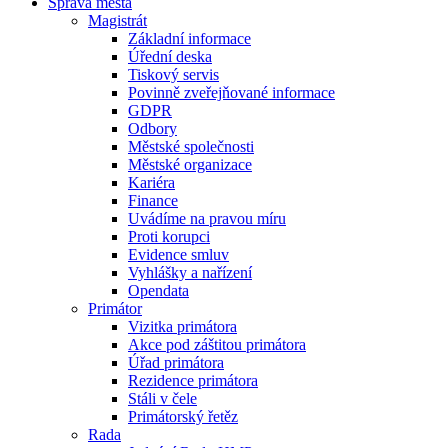
Správa města
Magistrát
Základní informace
Úřední deska
Tiskový servis
Povinně zveřejňované informace
GDPR
Odbory
Městské společnosti
Městské organizace
Kariéra
Finance
Uvádíme na pravou míru
Proti korupci
Evidence smluv
Vyhlášky a nařízení
Opendata
Primátor
Vizitka primátora
Akce pod záštitou primátora
Úřad primátora
Rezidence primátora
Stáli v čele
Primátorský řetěz
Rada