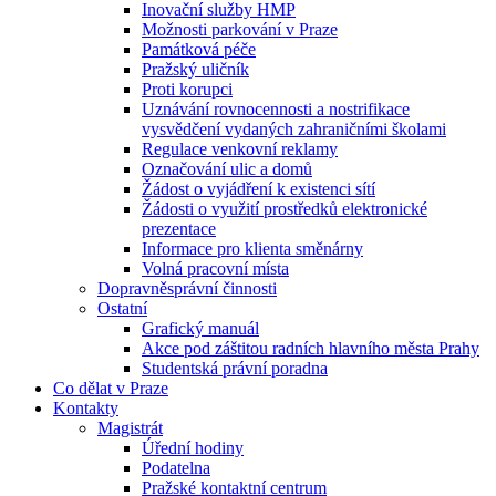
Inovační služby HMP
Možnosti parkování v Praze
Památková péče
Pražský uličník
Proti korupci
Uznávání rovnocennosti a nostrifikace
vysvědčení vydaných zahraničními školami
Regulace venkovní reklamy
Označování ulic a domů
Žádost o vyjádření k existenci sítí
Žádosti o využití prostředků elektronické
prezentace
Informace pro klienta směnárny
Volná pracovní místa
Dopravněsprávní činnosti
Ostatní
Grafický manuál
Akce pod záštitou radních hlavního města Prahy
Studentská právní poradna
Co dělat v Praze
Kontakty
Magistrát
Úřední hodiny
Podatelna
Pražské kontaktní centrum