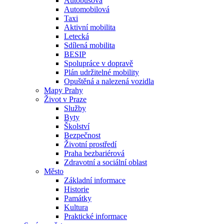
Autobusová
Automobilová
Taxi
Aktivní mobilita
Letecká
Sdílená mobilita
BESIP
Spolupráce v dopravě
Plán udržitelné mobility
Opuštěná a nalezená vozidla
Mapy Prahy
Život v Praze
Služby
Byty
Školství
Bezpečnost
Životní prostředí
Praha bezbariérová
Zdravotní a sociální oblast
Město
Základní informace
Historie
Památky
Kultura
Praktické informace