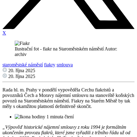
X
Ilustrační fot - fiakr na Staroměstském náměstí Autor:
archiv
staroměstské náměstí
fiakry
smlouva
20. října 2025
20. října 2025
Rada hl. m. Prahy v pondělí vypověděla Cechu fiakristů a
povozníků Čech a Moravy nájemní smlouvu na stanoviště koňských
povozů na Staroměstském náměstí. Fiakry na Starém Městě by tak
měly s okamžitou platností definitivně skončit.
1 minuta čtení
„Výpověď historické nájemní smlouvy z roku 1994 je formálním
ukončením provozu fiakrů, které jsme vyřadili z tržního řádu už od