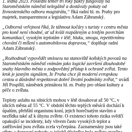
1. ledna 2023. Poslední téměř tři roky fiakry fungovaly na
Staroměstském náměstí nelegálně a dostávaly pokuty od
živnostenského odboru magistrátu,“
říká radní hl. m. Prahy pro
majetek, transparentnost a legislativu Adam Zábranský.
„Odborná veřejnost říká, že táhnout kočáry s turisty v centru města
pro koně není vhodné, ať už kvůli rozpáleným a tvrdým povrchům
komunikací, vysokým teplotám v létě, hluku, smogu, repetitivnímu
chování či míšení s automobilovou dopravou,“
doplňuje radní
Adam Zábranský.
„Rozhodnutí vypovědět smlouvu na stanoviště koňských povozů na
Staroměstském náměstí vnímám jako logické završení dlouhodobé
snahy hlavního města o zodpovědný přístup k ochraně zvířat. Tento
krok je jasným signálem, že Praha chce jít moderní evropskou
cestou a důsledně respektovat dobré životní podmínky zvířat,“
uvádí
Jiří Pospíšil, náměstek primátora hl. m. Prahy pro oblast kultury a
péče o zvířata.
Teploty asfaltu na silnicích mohou v létě dosahovat až 50 °C, v
ulicích města až 55 °C. V období těchto teplých měsíců dochází k
úpalům, přehřátí organismu koní, jejich horečnatým stavům a
nezřídka také až k úhynu zvířete. O existenci tohoto rizika svědčí
opakující se incidenty, kdy vlivem často vysokých teplot a
zatěžování jsou zvířata zcela vyčerpána. Zaznamenány jsou také
střety a dopravní nehody, v jejichž důsledku byla zvířata zraněna.