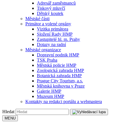
Adresář zaměstnanců
Tiskový mluvčí
Dětský koutek
Městské části
Primátor a volené orgány
Vizitka primátora
Složení Rady HMP
Zastupitelé hl. m. Prahy
Dotazy na radní
Městské organizace
Dopravní podnik HMP
TSK Praha
Městská policie HMP
Zoologická zahrada HMP
Botanická zahrada HMP
Prague City Tourism, a.s.
Městská knihovna v Praze
Galerie HMP
Muzeum HMP
Kontakty na redakci portálu a webmastera
Hledat
MENU