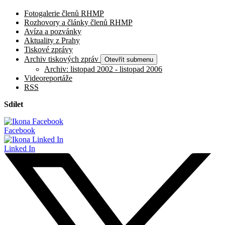
Fotogalerie členů RHMP
Rozhovory a články členů RHMP
Avíza a pozvánky
Aktuality z Prahy
Tiskové zprávy
Archiv tiskových zpráv
Otevřít submenu
Archiv: listopad 2002 - listopad 2006
Videoreportáže
RSS
Sdílet
Facebook
Linked In