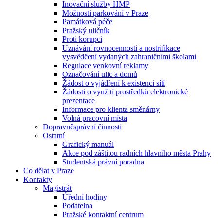
Inovační služby HMP
Možnosti parkování v Praze
Památková péče
Pražský uličník
Proti korupci
Uznávání rovnocennosti a nostrifikace
vysvědčení vydaných zahraničními školami
Regulace venkovní reklamy
Označování ulic a domů
Žádost o vyjádření k existenci sítí
Žádosti o využití prostředků elektronické
prezentace
Informace pro klienta směnárny
Volná pracovní místa
Dopravněsprávní činnosti
Ostatní
Grafický manuál
Akce pod záštitou radních hlavního města Prahy
Studentská právní poradna
Co dělat v Praze
Kontakty
Magistrát
Úřední hodiny
Podatelna
Pražské kontaktní centrum