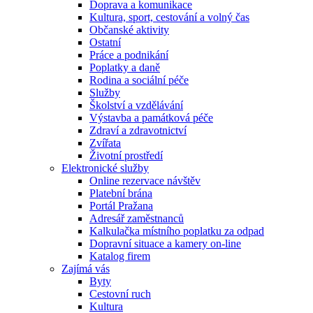
Doprava a komunikace
Kultura, sport, cestování a volný čas
Občanské aktivity
Ostatní
Práce a podnikání
Poplatky a daně
Rodina a sociální péče
Služby
Školství a vzdělávání
Výstavba a památková péče
Zdraví a zdravotnictví
Zvířata
Životní prostředí
Elektronické služby
Online rezervace návštěv
Platební brána
Portál Pražana
Adresář zaměstnanců
Kalkulačka místního poplatku za odpad
Dopravní situace a kamery on-line
Katalog firem
Zajímá vás
Byty
Cestovní ruch
Kultura