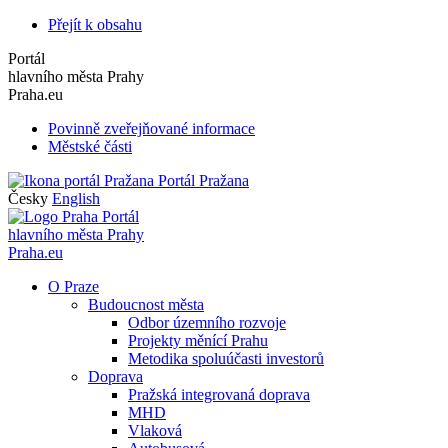
Přejít k obsahu
Portál
hlavního města Prahy
Praha.eu
Povinně zveřejňované informace
Městské části
Portál Pražana
Česky
English
Portál
hlavního města Prahy
Praha.eu
O Praze
Budoucnost města
Odbor územního rozvoje
Projekty měnící Prahu
Metodika spoluúčasti investorů
Doprava
Pražská integrovaná doprava
MHD
Vlaková