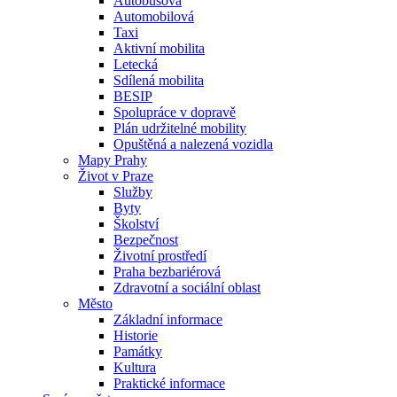
Autobusová
Automobilová
Taxi
Aktivní mobilita
Letecká
Sdílená mobilita
BESIP
Spolupráce v dopravě
Plán udržitelné mobility
Opuštěná a nalezená vozidla
Mapy Prahy
Život v Praze
Služby
Byty
Školství
Bezpečnost
Životní prostředí
Praha bezbariérová
Zdravotní a sociální oblast
Město
Základní informace
Historie
Památky
Kultura
Praktické informace