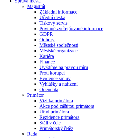
Správa města
Magistrát
Základní informace
Úřední deska
Tiskový servis
Povinně zveřejňované informace
GDPR
Odbory
Městské společnosti
Městské organizace
Kariéra
Finance
Uvádíme na pravou míru
Proti korupci
Evidence smluv
Vyhlášky a nařízení
Opendata
Primátor
Vizitka primátora
Akce pod záštitou primátora
Úřad primátora
Rezidence primátora
Stáli v čele
Primátorský řetěz
Rada