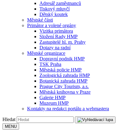
Adresář zaměstnanců
Tiskový mluvčí
Dětský koutek
Městské části
Primátor a volené orgány
Vizitka primátora
Složení Rady HMP
Zastupitelé hl. m. Prahy
Dotazy na radní
Městské organizace
Dopravní podnik HMP
TSK Praha
Městská policie HMP
Zoologická zahrada HMP
Botanická zahrada HMP
Prague City Tourism, a.s.
Městská knihovna v Praze
Galerie HMP
Muzeum HMP
Kontakty na redakci portálu a webmastera
Hledat
MENU