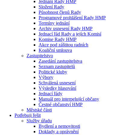
Jednání Rady HMP
Složení Rady
Působnost členů Rady
Programové prohlášení Rady HMP
Termíny jednání
Archiv usnesení Rady HMP
Jednací řád Rady a jejích Komisí
Komise Rady HMP
Akce pod záštitou radních
Koaliční smlouva
Zastupitelstvo
Zasedání zastupitelstva
Seznam zastupitelů
Politické kluby
Výbory
Schválená usnesení
Výsledky hlasování
Jednací řády
Manuál pro interpelující občany
Čestné občanství HMP
Městské části
Potřebuji řešit
Služby úřadu
Bydlení a nemovitosti
Doklady a oprávnění