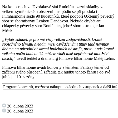
Na koncertech ve Dvořákově síni Rudolfina zazní skladby ve
velkém symfonickém obsazení - na pódiu se při produkci
Filmharmonie sejde 90 hudebníků, které podpoří 60členný pěvecký
sbor se sbormistryní Lenkou Dandovou. Nebude chybět ani
chlapecký pěvecký sbor Bonifantes, jehož sbormistrem je Jan
Míšek.
„Výběr skladeb je pro mě vždy velkou zodpovědností, kromě
společného tématu hledám mezi osvědčenými tituly také novinky,
dbáme na původní obsazení hudebních nástrojů, proto u nás kromě
velkého počtu hudebníků můžete vidět také nepřeberné množství
bicích,”
uvedl ředitel a dramaturg Filmové filharmonie Matěj Lehár.
Filmová filharmonie uvádí koncerty s tématem Fantasy téměř od
začátku svého působení, zařadila tak hudbu tohoto žánru i do své
jubilejní 10. sezóny.
Program koncertů, možnost nákupu posledních vstupenek a další in
26. dubna 2023
26. dubna 2023