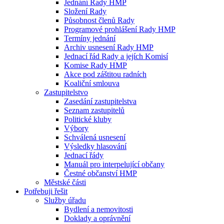
Jednání Rady HMP
Složení Rady
Působnost členů Rady
Programové prohlášení Rady HMP
Termíny jednání
Archiv usnesení Rady HMP
Jednací řád Rady a jejích Komisí
Komise Rady HMP
Akce pod záštitou radních
Koaliční smlouva
Zastupitelstvo
Zasedání zastupitelstva
Seznam zastupitelů
Politické kluby
Výbory
Schválená usnesení
Výsledky hlasování
Jednací řády
Manuál pro interpelující občany
Čestné občanství HMP
Městské části
Potřebuji řešit
Služby úřadu
Bydlení a nemovitosti
Doklady a oprávnění