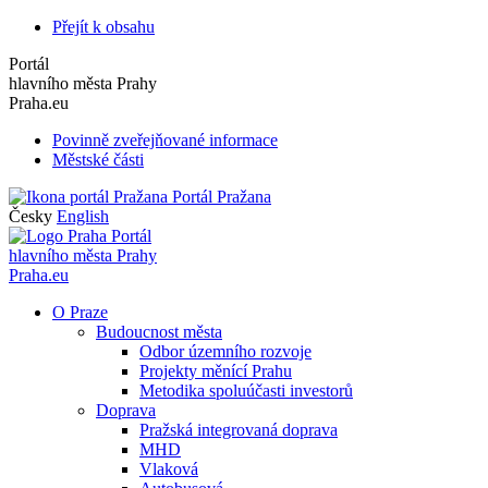
Přejít k obsahu
Portál
hlavního města Prahy
Praha.eu
Povinně zveřejňované informace
Městské části
Portál Pražana
Česky
English
Portál
hlavního města Prahy
Praha.eu
O Praze
Budoucnost města
Odbor územního rozvoje
Projekty měnící Prahu
Metodika spoluúčasti investorů
Doprava
Pražská integrovaná doprava
MHD
Vlaková