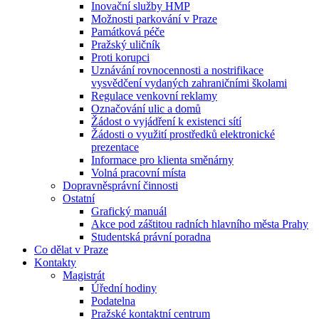
Inovační služby HMP
Možnosti parkování v Praze
Památková péče
Pražský uličník
Proti korupci
Uznávání rovnocennosti a nostrifikace
vysvědčení vydaných zahraničními školami
Regulace venkovní reklamy
Označování ulic a domů
Žádost o vyjádření k existenci sítí
Žádosti o využití prostředků elektronické
prezentace
Informace pro klienta směnárny
Volná pracovní místa
Dopravněsprávní činnosti
Ostatní
Grafický manuál
Akce pod záštitou radních hlavního města Prahy
Studentská právní poradna
Co dělat v Praze
Kontakty
Magistrát
Úřední hodiny
Podatelna
Pražské kontaktní centrum