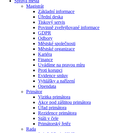
Správa města
Magistrát
Základní informace
Úřední deska
Tiskový servis
Povinně zveřejňované informace
GDPR
Odbory
Městské společnosti
Městské organizace
Kariéra
Finance
Uvádíme na pravou míru
Proti korupci
Evidence smluv
Vyhlášky a nařízení
Opendata
Primátor
Vizitka primátora
Akce pod záštitou primátora
Úřad primátora
Rezidence primátora
Stáli v čele
Primátorský řetěz
Rada