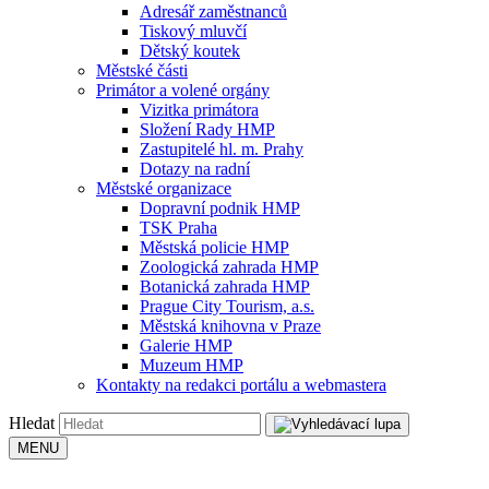
Adresář zaměstnanců
Tiskový mluvčí
Dětský koutek
Městské části
Primátor a volené orgány
Vizitka primátora
Složení Rady HMP
Zastupitelé hl. m. Prahy
Dotazy na radní
Městské organizace
Dopravní podnik HMP
TSK Praha
Městská policie HMP
Zoologická zahrada HMP
Botanická zahrada HMP
Prague City Tourism, a.s.
Městská knihovna v Praze
Galerie HMP
Muzeum HMP
Kontakty na redakci portálu a webmastera
Hledat
MENU