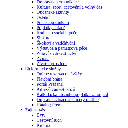
Doprava a komunikace
Kultura, sport, cestování a volný čas
Občanské aktivity
Ostatní
Práce a podnikání
Poplatky a daně
Rodina a sociální péče
Služby
Školství a vzdělávání
Výstavba a památková péče
Zdraví a zdravotnictví
Zvířata
Životní prostředí
Elektronické služby
Online rezervace návštěv
Platební brána
Portál Pražana
Adresář zaměstnanců
Kalkulačka místního poplatku za odpad
Dopravní situace a kamery on-line
Katalog firem
Zajímá vás
Byty
Cestovní ruch
Kultura