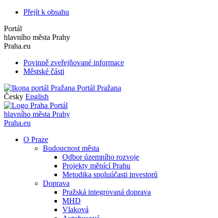
Přejít k obsahu
Portál
hlavního města Prahy
Praha.eu
Povinně zveřejňované informace
Městské části
Portál Pražana
Česky
English
Portál
hlavního města Prahy
Praha.eu
O Praze
Budoucnost města
Odbor územního rozvoje
Projekty měnící Prahu
Metodika spoluúčasti investorů
Doprava
Pražská integrovaná doprava
MHD
Vlaková