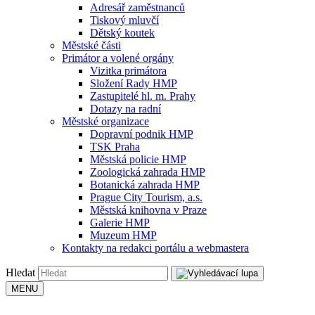
Adresář zaměstnanců
Tiskový mluvčí
Dětský koutek
Městské části
Primátor a volené orgány
Vizitka primátora
Složení Rady HMP
Zastupitelé hl. m. Prahy
Dotazy na radní
Městské organizace
Dopravní podnik HMP
TSK Praha
Městská policie HMP
Zoologická zahrada HMP
Botanická zahrada HMP
Prague City Tourism, a.s.
Městská knihovna v Praze
Galerie HMP
Muzeum HMP
Kontakty na redakci portálu a webmastera
Hledat
MENU