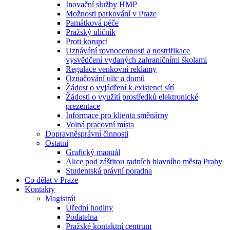
Inovační služby HMP
Možnosti parkování v Praze
Památková péče
Pražský uličník
Proti korupci
Uznávání rovnocennosti a nostrifikace
vysvědčení vydaných zahraničními školami
Regulace venkovní reklamy
Označování ulic a domů
Žádost o vyjádření k existenci sítí
Žádosti o využití prostředků elektronické
prezentace
Informace pro klienta směnárny
Volná pracovní místa
Dopravněsprávní činnosti
Ostatní
Grafický manuál
Akce pod záštitou radních hlavního města Prahy
Studentská právní poradna
Co dělat v Praze
Kontakty
Magistrát
Úřední hodiny
Podatelna
Pražské kontaktní centrum