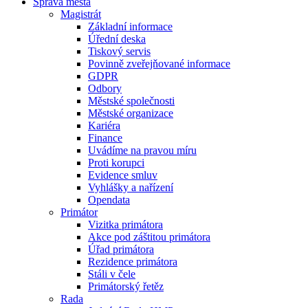
Správa města
Magistrát
Základní informace
Úřední deska
Tiskový servis
Povinně zveřejňované informace
GDPR
Odbory
Městské společnosti
Městské organizace
Kariéra
Finance
Uvádíme na pravou míru
Proti korupci
Evidence smluv
Vyhlášky a nařízení
Opendata
Primátor
Vizitka primátora
Akce pod záštitou primátora
Úřad primátora
Rezidence primátora
Stáli v čele
Primátorský řetěz
Rada