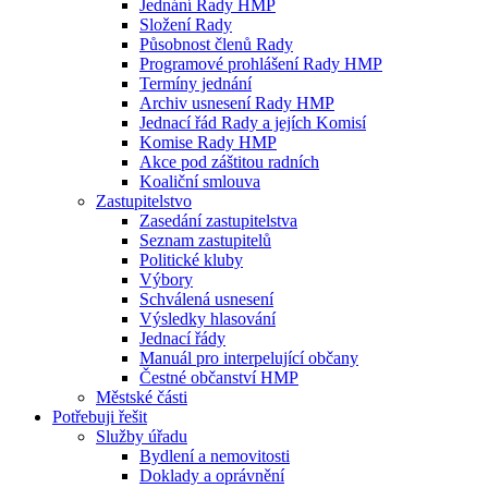
Jednání Rady HMP
Složení Rady
Působnost členů Rady
Programové prohlášení Rady HMP
Termíny jednání
Archiv usnesení Rady HMP
Jednací řád Rady a jejích Komisí
Komise Rady HMP
Akce pod záštitou radních
Koaliční smlouva
Zastupitelstvo
Zasedání zastupitelstva
Seznam zastupitelů
Politické kluby
Výbory
Schválená usnesení
Výsledky hlasování
Jednací řády
Manuál pro interpelující občany
Čestné občanství HMP
Městské části
Potřebuji řešit
Služby úřadu
Bydlení a nemovitosti
Doklady a oprávnění