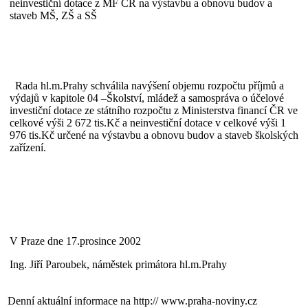
neinvestiční dotace z MF ČR na výstavbu a obnovu budov a
staveb MŠ, ZŠ a SŠ
Rada hl.m.Prahy schválila navýšení objemu rozpočtu příjmů a
výdajů v kapitole 04 –Školství, mládež a samospráva o účelové
investiční dotace ze státního rozpočtu z Ministerstva financí ČR ve
celkové výši 2 672 tis.Kč a neinvestiční dotace v celkové výši 1
976 tis.Kč určené na výstavbu a obnovu budov a staveb školských
zařízení.
V Praze dne 17.prosince 2002
Ing. Jiří Paroubek, náměstek primátora hl.m.Prahy
Denní aktuální informace na
http:// www.praha-noviny.cz