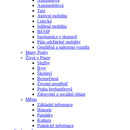
Autobusová
Automobilová
Taxi
Aktivní mobilita
Letecká
Sdílená mobilita
BESIP
Spolupráce v dopravě
Plán udržitelné mobility
Opuštěná a nalezená vozidla
Mapy Prahy
Život v Praze
Služby
Byty
Školství
Bezpečnost
Životní prostředí
Praha bezbariérová
Zdravotní a sociální oblast
Město
Základní informace
Historie
Památky
Kultura
Praktické informace