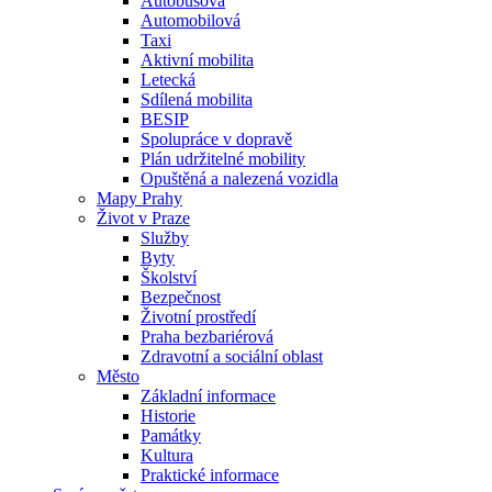
Autobusová
Automobilová
Taxi
Aktivní mobilita
Letecká
Sdílená mobilita
BESIP
Spolupráce v dopravě
Plán udržitelné mobility
Opuštěná a nalezená vozidla
Mapy Prahy
Život v Praze
Služby
Byty
Školství
Bezpečnost
Životní prostředí
Praha bezbariérová
Zdravotní a sociální oblast
Město
Základní informace
Historie
Památky
Kultura
Praktické informace