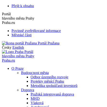
Přejít k obsahu
Portál
hlavního města Prahy
Praha.eu
Povinně zveřejňované informace
Městské části
Portál Pražana
Česky
English
Portál
hlavního města Prahy
Praha.eu
O Praze
Budoucnost města
Odbor územního rozvoje
Projekty měnící Prahu
Metodika spoluúčasti investorů
Doprava
Pražská integrovaná doprava
MHD
Vlaková