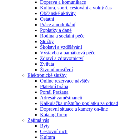
Doprava a komunikace
Kultura, sport, cestování a volný čas
Občanské aktivity
Ostatní
Práce a podnikání
Poplatky a daně
Rodina a sociální péče
Služby
Školství a vzdělávání
Výstavba a památková péče
Zdraví a zdravotnictví
Zvířata
Životní prostředí
Elektronické služby
Online rezervace návštěv
Platební brána
Portál Pražana
Adresář zaměstnanců
Kalkulačka místního poplatku za odpad
Dopravní situace a kamery on-line
Katalog firem
Zajímá vás
Byty
Cestovní ruch
Kultura