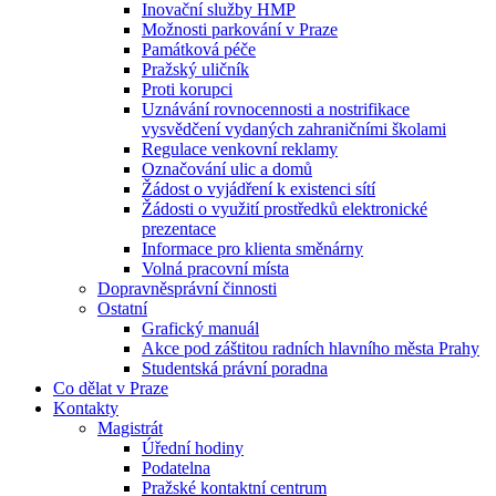
Inovační služby HMP
Možnosti parkování v Praze
Památková péče
Pražský uličník
Proti korupci
Uznávání rovnocennosti a nostrifikace
vysvědčení vydaných zahraničními školami
Regulace venkovní reklamy
Označování ulic a domů
Žádost o vyjádření k existenci sítí
Žádosti o využití prostředků elektronické
prezentace
Informace pro klienta směnárny
Volná pracovní místa
Dopravněsprávní činnosti
Ostatní
Grafický manuál
Akce pod záštitou radních hlavního města Prahy
Studentská právní poradna
Co dělat v Praze
Kontakty
Magistrát
Úřední hodiny
Podatelna
Pražské kontaktní centrum