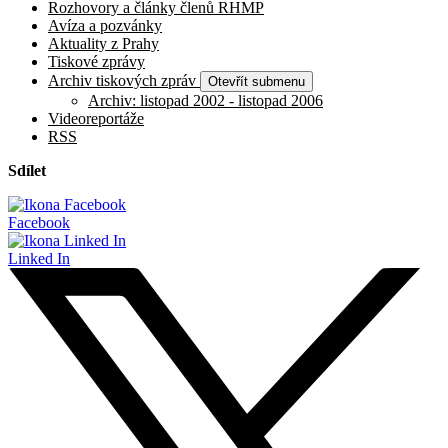
Rozhovory a články členů RHMP
Avíza a pozvánky
Aktuality z Prahy
Tiskové zprávy
Archiv tiskových zpráv
Otevřít submenu
Archiv: listopad 2002 - listopad 2006
Videoreportáže
RSS
Sdílet
Facebook
Linked In