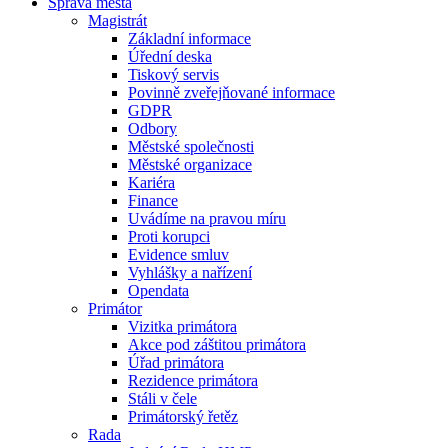
Správa města
Magistrát
Základní informace
Úřední deska
Tiskový servis
Povinně zveřejňované informace
GDPR
Odbory
Městské společnosti
Městské organizace
Kariéra
Finance
Uvádíme na pravou míru
Proti korupci
Evidence smluv
Vyhlášky a nařízení
Opendata
Primátor
Vizitka primátora
Akce pod záštitou primátora
Úřad primátora
Rezidence primátora
Stáli v čele
Primátorský řetěz
Rada