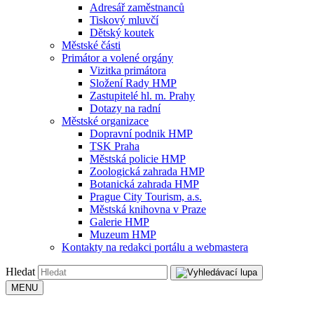
Adresář zaměstnanců
Tiskový mluvčí
Dětský koutek
Městské části
Primátor a volené orgány
Vizitka primátora
Složení Rady HMP
Zastupitelé hl. m. Prahy
Dotazy na radní
Městské organizace
Dopravní podnik HMP
TSK Praha
Městská policie HMP
Zoologická zahrada HMP
Botanická zahrada HMP
Prague City Tourism, a.s.
Městská knihovna v Praze
Galerie HMP
Muzeum HMP
Kontakty na redakci portálu a webmastera
Hledat
MENU