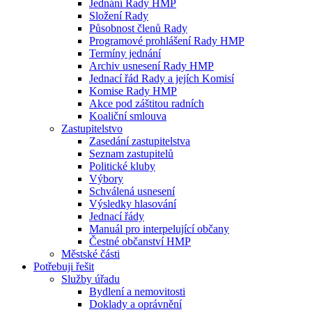
Jednání Rady HMP
Složení Rady
Působnost členů Rady
Programové prohlášení Rady HMP
Termíny jednání
Archiv usnesení Rady HMP
Jednací řád Rady a jejích Komisí
Komise Rady HMP
Akce pod záštitou radních
Koaliční smlouva
Zastupitelstvo
Zasedání zastupitelstva
Seznam zastupitelů
Politické kluby
Výbory
Schválená usnesení
Výsledky hlasování
Jednací řády
Manuál pro interpelující občany
Čestné občanství HMP
Městské části
Potřebuji řešit
Služby úřadu
Bydlení a nemovitosti
Doklady a oprávnění