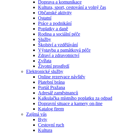
Doprava a komunikace
Kultura, sport, cestování a volný čas
Občanské aktivity
Ostatní
Práce a podnikání
Poplatky a daně
Rodina a sociální péče
Služby
Školství a vzdělávání
Výstavba a památková péče
Zdraví a zdravotnictví
Zvířata
Životní prostředí
Elektronické služby
Online rezervace návštěv
Platební brána
Portál Pražana
Adresář zaměstnanců
Kalkulačka místního poplatku za odpad
Dopravní situace a kamery on-line
Katalog firem
Zajímá vás
Byty
Cestovní ruch
Kultura