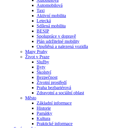
Autobusová
Automobilová
Taxi
Aktivní mobilita
Letecká
Sdílená mobilita
BESIP
Spolupráce v dopravě
Plán udržitelné mobility
Opuštěná a nalezená vozidla
Mapy Prahy
Život v Praze
Služby
Byty
Školství
Bezpečnost
Životní prostředí
Praha bezbariérová
Zdravotní a sociální oblast
Město
Základní informace
Historie
Památky
Kultura
Praktické informace