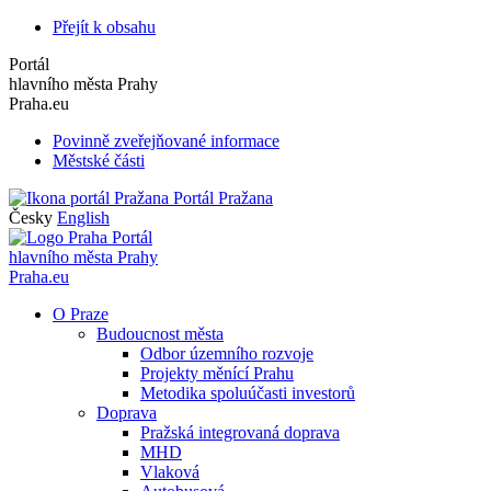
Přejít k obsahu
Portál
hlavního města Prahy
Praha.eu
Povinně zveřejňované informace
Městské části
Portál Pražana
Česky
English
Portál
hlavního města Prahy
Praha.eu
O Praze
Budoucnost města
Odbor územního rozvoje
Projekty měnící Prahu
Metodika spoluúčasti investorů
Doprava
Pražská integrovaná doprava
MHD
Vlaková