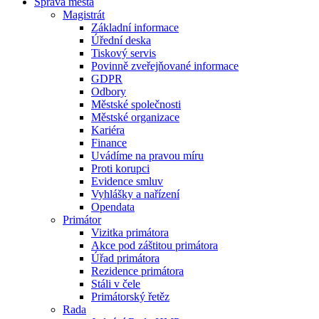
Správa města
Magistrát
Základní informace
Úřední deska
Tiskový servis
Povinně zveřejňované informace
GDPR
Odbory
Městské společnosti
Městské organizace
Kariéra
Finance
Uvádíme na pravou míru
Proti korupci
Evidence smluv
Vyhlášky a nařízení
Opendata
Primátor
Vizitka primátora
Akce pod záštitou primátora
Úřad primátora
Rezidence primátora
Stáli v čele
Primátorský řetěz
Rada