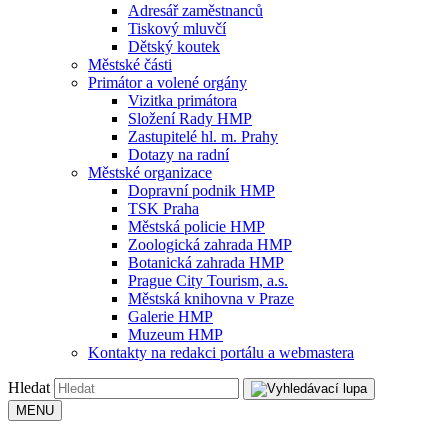
Adresář zaměstnanců
Tiskový mluvčí
Dětský koutek
Městské části
Primátor a volené orgány
Vizitka primátora
Složení Rady HMP
Zastupitelé hl. m. Prahy
Dotazy na radní
Městské organizace
Dopravní podnik HMP
TSK Praha
Městská policie HMP
Zoologická zahrada HMP
Botanická zahrada HMP
Prague City Tourism, a.s.
Městská knihovna v Praze
Galerie HMP
Muzeum HMP
Kontakty na redakci portálu a webmastera
Hledat
MENU