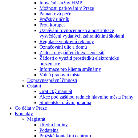
Inovační služby HMP
Možnosti parkování v Praze
Památková péče
Pražský uličník
Proti korupci
Uznávání rovnocennosti a nostrifikace
vysvědčení vydaných zahraničními školami
Regulace venkovní reklamy
Označování ulic a domů
Žádost o vyjádření k existenci sítí
Žádosti o využití prostředků elektronické
prezentace
Informace pro klienta směnárny
Volná pracovní místa
Dopravněsprávní činnosti
Ostatní
Grafický manuál
Akce pod záštitou radních hlavního města Prahy
Studentská právní poradna
Co dělat v Praze
Kontakty
Magistrát
Úřední hodiny
Podatelna
Pražské kontaktní centrum