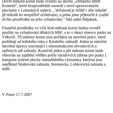
Devět milionů korun bude využito na stavbu „Dětského hřiště
Kostelní“, které bezprostředně sousedí s nově upravovanými
plochami v Letenských sadech.
„Veřejností je hřiště v této lokalitě
již několik let netrpělivě očekáváno, a proto jsme přikročili k využití
těchto prostředků na jeho vybudování,“
řekl radní Štěpánek.
Finanční prostředky ve výši šesti milionů korun budou rovněž
použity na vybudování dětských hřišť, a to v rámci obnovy parku na
Vítkově. Tři miliony korun jsou počítány na stavební práce, které
probíhají od loňského roku v Kinského zahradě. Jedná se náročné
stavební úpravy související s rekonstrukcemi obvodových a
opěrných zdí zahrady. Konečně jeden a půl milionu korun bude
věnován na zajištění většího počtu vjezdových zábran pro parky I.
kategorie (zelené plochy mimořádného významu), kterými jsou
například Strahovská zahrada, Stromovka, Lobkovická zahrada a
další.
V Praze 17.7.2007