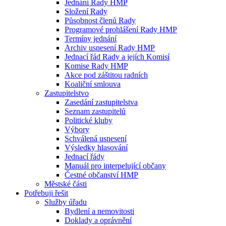
Jednání Rady HMP
Složení Rady
Působnost členů Rady
Programové prohlášení Rady HMP
Termíny jednání
Archiv usnesení Rady HMP
Jednací řád Rady a jejích Komisí
Komise Rady HMP
Akce pod záštitou radních
Koaliční smlouva
Zastupitelstvo
Zasedání zastupitelstva
Seznam zastupitelů
Politické kluby
Výbory
Schválená usnesení
Výsledky hlasování
Jednací řády
Manuál pro interpelující občany
Čestné občanství HMP
Městské části
Potřebuji řešit
Služby úřadu
Bydlení a nemovitosti
Doklady a oprávnění