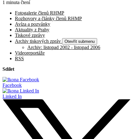
1 minuta čtení
Fotogalerie členů RHMP
Rozhovory a články členů RHMP
Avíza a pozvánky
Aktuality z Prahy
Tiskové zprávy
Archiv tiskových zpráv
Otevřít submenu
Archiv: listopad 2002 - listopad 2006
Videoreportáže
RSS
Sdílet
Facebook
Linked In