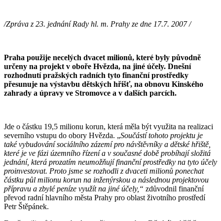
/Zpráva z 23.
jednání Rady hl. m. Prahy ze dne 17.7. 2007 /
Praha použije necelých dvacet milionů, které byly původně
určeny na projekt v oboře Hvězda, na jiné účely. Dnešní
rozhodnutí pražských radních tyto finanční prostředky
přesunuje na výstavbu dětských hřišť, na obnovu Kinského
zahrady a úpravy ve Stromovce a v dalších parcích.
Jde o částku 19,5 milionu korun, která měla být využita na realizaci
severního vstupu do obory Hvězda. „
Součástí tohoto projektu je
také vybudování sociálního zázemí pro návštěvníky a dětské hřiště,
které je ve fázi územního řízení a v současné době probíhají složitá
jednání, která prozatím neumožňují finanční prostředky na tyto účely
proinvestovat. Proto jsme se rozhodli z dvaceti milionů ponechat
částku půl milionu korun na inženýrskou a následnou projektovou
přípravu a zbylé peníze využít na jiné účely,“
zdůvodnil finanční
převod radní hlavního města Prahy pro oblast životního prostředí
Petr Štěpánek.