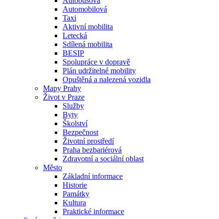
Autobusová
Automobilová
Taxi
Aktivní mobilita
Letecká
Sdílená mobilita
BESIP
Spolupráce v dopravě
Plán udržitelné mobility
Opuštěná a nalezená vozidla
Mapy Prahy
Život v Praze
Služby
Byty
Školství
Bezpečnost
Životní prostředí
Praha bezbariérová
Zdravotní a sociální oblast
Město
Základní informace
Historie
Památky
Kultura
Praktické informace