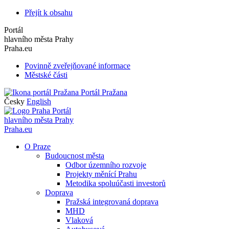
Přejít k obsahu
Portál
hlavního města Prahy
Praha.eu
Povinně zveřejňované informace
Městské části
Portál Pražana
Česky
English
Portál
hlavního města Prahy
Praha.eu
O Praze
Budoucnost města
Odbor územního rozvoje
Projekty měnící Prahu
Metodika spoluúčasti investorů
Doprava
Pražská integrovaná doprava
MHD
Vlaková