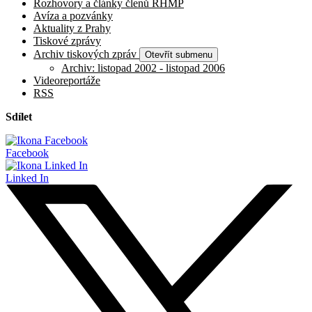
Rozhovory a články členů RHMP
Avíza a pozvánky
Aktuality z Prahy
Tiskové zprávy
Archiv tiskových zpráv
Otevřít submenu
Archiv: listopad 2002 - listopad 2006
Videoreportáže
RSS
Sdílet
Facebook
Linked In