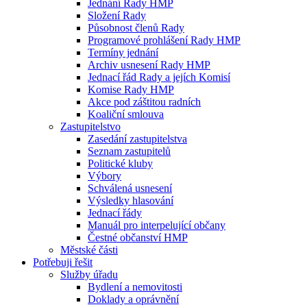
Jednání Rady HMP
Složení Rady
Působnost členů Rady
Programové prohlášení Rady HMP
Termíny jednání
Archiv usnesení Rady HMP
Jednací řád Rady a jejích Komisí
Komise Rady HMP
Akce pod záštitou radních
Koaliční smlouva
Zastupitelstvo
Zasedání zastupitelstva
Seznam zastupitelů
Politické kluby
Výbory
Schválená usnesení
Výsledky hlasování
Jednací řády
Manuál pro interpelující občany
Čestné občanství HMP
Městské části
Potřebuji řešit
Služby úřadu
Bydlení a nemovitosti
Doklady a oprávnění