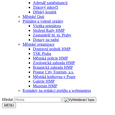
Adresář zaměstnanců
Tiskový mluvčí
Dětský koutek
Městské části
Primátor a volené orgány
Vizitka primátora
Složení Rady HMP
Zastupitelé hl. m. Prahy
Dotazy na radní
Městské organizace
Dopravní podnik HMP
TSK Praha
Městská policie HMP
Zoologická zahrada HMP
Botanická zahrada HMP
Prague City Tourism, a.s.
Městská knihovna v Praze
Galerie HMP
Muzeum HMP
Kontakty na redakci portálu a webmastera
Hledat
MENU