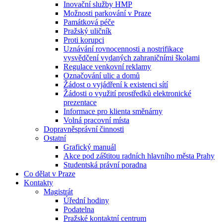
Inovační služby HMP
Možnosti parkování v Praze
Památková péče
Pražský uličník
Proti korupci
Uznávání rovnocennosti a nostrifikace
vysvědčení vydaných zahraničními školami
Regulace venkovní reklamy
Označování ulic a domů
Žádost o vyjádření k existenci sítí
Žádosti o využití prostředků elektronické
prezentace
Informace pro klienta směnárny
Volná pracovní místa
Dopravněsprávní činnosti
Ostatní
Grafický manuál
Akce pod záštitou radních hlavního města Prahy
Studentská právní poradna
Co dělat v Praze
Kontakty
Magistrát
Úřední hodiny
Podatelna
Pražské kontaktní centrum