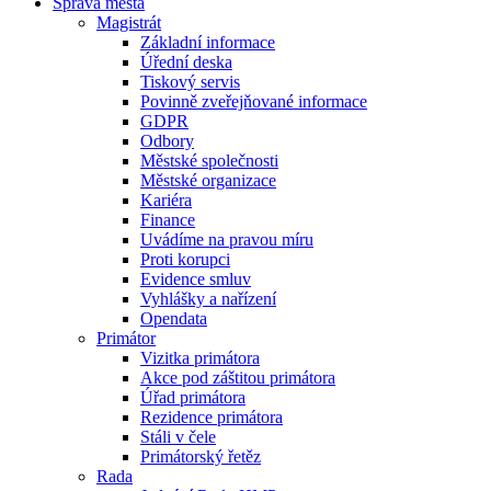
Správa města
Magistrát
Základní informace
Úřední deska
Tiskový servis
Povinně zveřejňované informace
GDPR
Odbory
Městské společnosti
Městské organizace
Kariéra
Finance
Uvádíme na pravou míru
Proti korupci
Evidence smluv
Vyhlášky a nařízení
Opendata
Primátor
Vizitka primátora
Akce pod záštitou primátora
Úřad primátora
Rezidence primátora
Stáli v čele
Primátorský řetěz
Rada