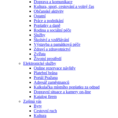
Doprava a komunikace
Kultura, sport, cestování a volný čas
Občanské aktivity
Ostatní
Práce a podnikání
Poplatky a daně
Rodina a sociální péče
Služby
Školství a vzdělávání
Výstavba a památková péče
Zdraví a zdravotnictví
Zvířata
Životní prostředí
Elektronické služby
Online rezervace návštěv
Platební brána
Portál Pražana
Adresář zaměstnanců
Kalkulačka místního poplatku za odpad
Dopravní situace a kamery on-line
Katalog firem
Zajímá vás
Byty
Cestovní ruch
Kultura