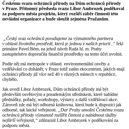
Českému svazu ochránců přírody na Dům ochránců přírody
v Praze. Přítomný předseda svazu Libor Ambrozek poděkoval
za podporu města projektu, který rozšíří záběr činnosti této
nevládní organizace a bude sloužit zejména Pražanům
.
„Český svaz ochránců považujeme za významného partnera
v oblasti životního prostředí, která je jednou z našich priorit ,“
řekl
primátor Pavel Bém, na jehož návrh Rada hl. m. Prahy
zastupitelstvu doporučila finanční prostředky na tento účel uvolnit.
Podle něj má metropole v oblasti environmentální osvěty a
vzdělávání co dohánět, v Praze totiž zatím ekocentrum, jakých mají
ochránci přírody již více než 40 v různých místech v republice,
chybělo.
Jak uvedl Libor Ambrozek, Dům ochránců přírody má být
především osvětovým a poradenským střediskem, které nabídne
přednášky, pořady, workshopy, výstavy a další vzdělávací akce.
Zároveň zde má být odborná knihovna, která bude k dispozici jak
odborné, tak laické veřejnosti.
„Dar Prahy umožní Českému svazu
ochránců přírody významně rozšířit činnost a nabídnout služby
nejširší veřejnosti,“
zdůraznil Libor Ambrozek v poděkování za
podporu města.