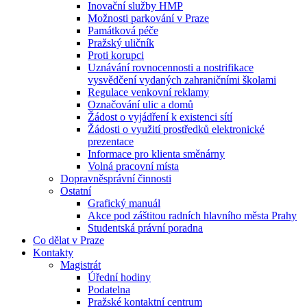
Inovační služby HMP
Možnosti parkování v Praze
Památková péče
Pražský uličník
Proti korupci
Uznávání rovnocennosti a nostrifikace
vysvědčení vydaných zahraničními školami
Regulace venkovní reklamy
Označování ulic a domů
Žádost o vyjádření k existenci sítí
Žádosti o využití prostředků elektronické
prezentace
Informace pro klienta směnárny
Volná pracovní místa
Dopravněsprávní činnosti
Ostatní
Grafický manuál
Akce pod záštitou radních hlavního města Prahy
Studentská právní poradna
Co dělat v Praze
Kontakty
Magistrát
Úřední hodiny
Podatelna
Pražské kontaktní centrum