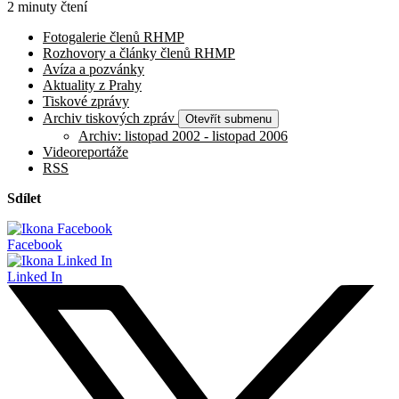
2 minuty čtení
Fotogalerie členů RHMP
Rozhovory a články členů RHMP
Avíza a pozvánky
Aktuality z Prahy
Tiskové zprávy
Archiv tiskových zpráv
Otevřít submenu
Archiv: listopad 2002 - listopad 2006
Videoreportáže
RSS
Sdílet
Facebook
Linked In