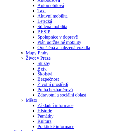
Autobusová
Automobilová
Taxi
Aktivní mobilita
Letecká
Sdílená mobilita
BESIP
Spolupráce v dopravě
Plán udržitelné mobility
Opuštěná a nalezená vozidla
Mapy Prahy
Život v Praze
Služby
Byty
Školství
Bezpečnost
Životní prostředí
Praha bezbariérová
Zdravotní a sociální oblast
Město
Základní informace
Historie
Památky
Kultura
Praktické informace