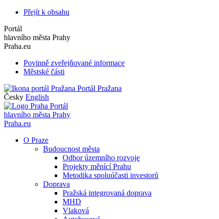
Přejít k obsahu
Portál
hlavního města Prahy
Praha.eu
Povinně zveřejňované informace
Městské části
Portál Pražana
Česky
English
Portál
hlavního města Prahy
Praha.eu
O Praze
Budoucnost města
Odbor územního rozvoje
Projekty měnící Prahu
Metodika spoluúčasti investorů
Doprava
Pražská integrovaná doprava
MHD
Vlaková