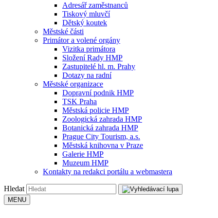
Adresář zaměstnanců
Tiskový mluvčí
Dětský koutek
Městské části
Primátor a volené orgány
Vizitka primátora
Složení Rady HMP
Zastupitelé hl. m. Prahy
Dotazy na radní
Městské organizace
Dopravní podnik HMP
TSK Praha
Městská policie HMP
Zoologická zahrada HMP
Botanická zahrada HMP
Prague City Tourism, a.s.
Městská knihovna v Praze
Galerie HMP
Muzeum HMP
Kontakty na redakci portálu a webmastera
Hledat
MENU