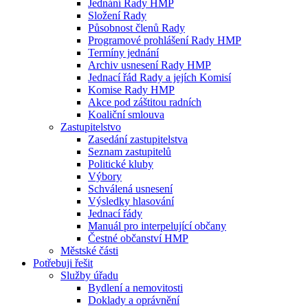
Jednání Rady HMP
Složení Rady
Působnost členů Rady
Programové prohlášení Rady HMP
Termíny jednání
Archiv usnesení Rady HMP
Jednací řád Rady a jejích Komisí
Komise Rady HMP
Akce pod záštitou radních
Koaliční smlouva
Zastupitelstvo
Zasedání zastupitelstva
Seznam zastupitelů
Politické kluby
Výbory
Schválená usnesení
Výsledky hlasování
Jednací řády
Manuál pro interpelující občany
Čestné občanství HMP
Městské části
Potřebuji řešit
Služby úřadu
Bydlení a nemovitosti
Doklady a oprávnění