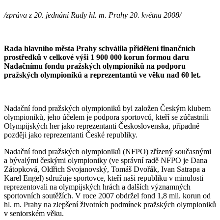
/zpráva z 20. jednání Rady hl. m. Prahy 20. května 2008/
Rada hlavního města Prahy schválila přidělení finančních
prostředků v celkové výši 1 900 000 korun formou daru
Nadačnímu fondu pražských olympioniků na podporu
pražských olympioniků a reprezentantů ve věku nad 60 let.
Nadační fond pražských olympioniků byl založen Českým klubem
olympioniků, jeho účelem je podpora sportovců, kteří se zúčastnili
Olympijských her jako reprezentanti Československa, případně
později jako reprezentanti České republiky.
Nadační fond pražských olympioniků (NFPO) zřízený současnými
a bývalými českými olympioniky (ve správní radě NFPO je Dana
Zátopková, Oldřich Svojanovský, Tomáš Dvořák, Ivan Satrapa a
Karel Engel) sdružuje sportovce, kteří naši republiku v minulosti
reprezentovali na olympijských hrách a dalších významných
sportovních soutěžích. V roce 2007 obdržel fond 1,8 mil. korun od
hl. m. Prahy na zlepšení životních podmínek pražských olympioniků
v seniorském věku.