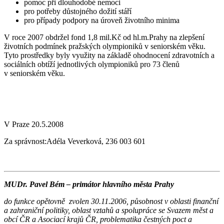
pomoc při dlouhodobé nemoci
pro potřeby důstojného dožití stáří
pro případy podpory na úroveň životního minima
V roce 2007 obdržel fond 1,8 mil.Kč od hl.m.Prahy na zlepšení
životních podmínek pražských olympioniků v seniorském věku.
Tyto prostředky byly využity na základě ohodnocení zdravotních a
sociálních obtíží jednotlivých olympioniků pro 73 členů
v seniorském věku.
V Praze 20.5.2008
Za správnost:Adéla Veverková, 236 003 601
MUDr. Pavel Bém – primátor hlavního města Prahy
do funkce opětovně zvolen 30.11.2006, působnost v oblasti finanční
a zahraniční politiky, oblast vztahů a spolupráce se Svazem měst a
obcí ČR a Asociací krajů ČR, problematika čestných poct a