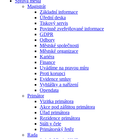
Správa města
Magistrát
Základní informace
Úřední deska
Tiskový servis
Povinně zveřejňované informace
GDPR
Odbory
Městské společnosti
Městské organizace
Kariéra
Finance
Uvádíme na pravou míru
Proti korupci
Evidence smluv
Vyhlášky a nařízení
Opendata
Primátor
Vizitka primátora
Akce pod záštitou primátora
Úřad primátora
Rezidence primátora
Stáli v čele
Primátorský řetěz
Rada