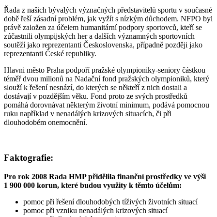
Řada z našich bývalých význačných představitelů sportu v současné
době řeší zásadní problém, jak vyžít s nízkým důchodem. NFPO byl
právě založen za účelem humanitární podpory sportovců, kteří se
zúčastnili olympijských her a dalších významných sportovních
soutěží jako reprezentanti Československa, případně později jako
reprezentanti České republiky.
Hlavni město Praha podpoří pražské olympioniky-seniory částkou
téměř dvou milionů na Nadační fond pražských olympioniků, který
slouží k řešení nesnází, do kterých se někteří z nich dostali a
dostávají v pozdějším věku. Fond proto ze svých prostředků
pomáhá dorovnávat některým životní minimum, podává pomocnou
ruku například v nenadálých krizových situacích, či při
dlouhodobém onemocnění.
Faktografie:
Pro rok 2008 Rada HMP přidělila finanční prostředky ve výši
1 900 000 korun, které budou využity k těmto účelům:
pomoc při řešení dlouhodobých tíživých životních situací
pomoc při vzniku nenadálých krizových situací