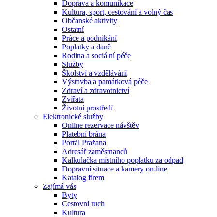
Doprava a komunikace
Kultura, sport, cestování a volný čas
Občanské aktivity
Ostatní
Práce a podnikání
Poplatky a daně
Rodina a sociální péče
Služby
Školství a vzdělávání
Výstavba a památková péče
Zdraví a zdravotnictví
Zvířata
Životní prostředí
Elektronické služby
Online rezervace návštěv
Platební brána
Portál Pražana
Adresář zaměstnanců
Kalkulačka místního poplatku za odpad
Dopravní situace a kamery on-line
Katalog firem
Zajímá vás
Byty
Cestovní ruch
Kultura