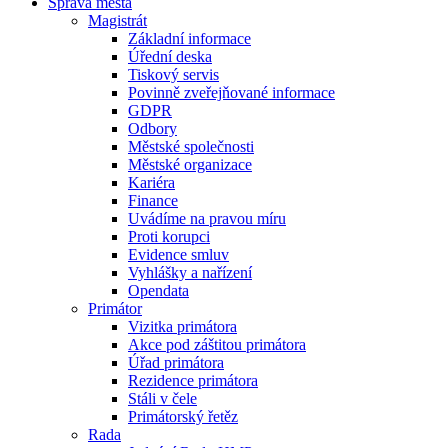
Správa města
Magistrát
Základní informace
Úřední deska
Tiskový servis
Povinně zveřejňované informace
GDPR
Odbory
Městské společnosti
Městské organizace
Kariéra
Finance
Uvádíme na pravou míru
Proti korupci
Evidence smluv
Vyhlášky a nařízení
Opendata
Primátor
Vizitka primátora
Akce pod záštitou primátora
Úřad primátora
Rezidence primátora
Stáli v čele
Primátorský řetěz
Rada