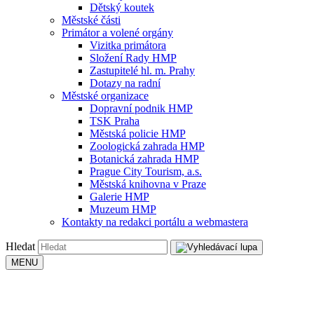
Dětský koutek
Městské části
Primátor a volené orgány
Vizitka primátora
Složení Rady HMP
Zastupitelé hl. m. Prahy
Dotazy na radní
Městské organizace
Dopravní podnik HMP
TSK Praha
Městská policie HMP
Zoologická zahrada HMP
Botanická zahrada HMP
Prague City Tourism, a.s.
Městská knihovna v Praze
Galerie HMP
Muzeum HMP
Kontakty na redakci portálu a webmastera
Hledat
MENU