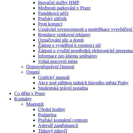
Inovační služby HMP
Možnosti parkování v Praze
Památková péče
Pražský uličník
Proti korupci
Uznávání rovnocennosti a nostrifikace vysvědčen
Regulace venkovní reklamy
Označování ulic a domů
Žádost o vyjádření k existenci sítí
Žádosti o využití prostředků elektronické prezenta
Informace pro klienta směnárny
Volná pracovní místa
Dopravněsprávní činnosti
Ostatní
Grafický manuál
Akce pod záštitou radních hlavního města Prahy
Studentská právní poradna
Co dělat v Praze
Kontakty
Magistrát
Úřední hodiny
Podatelna
Pražské kontaktní centrum
Adresář zaměstnanců
Tiskový mluvčí