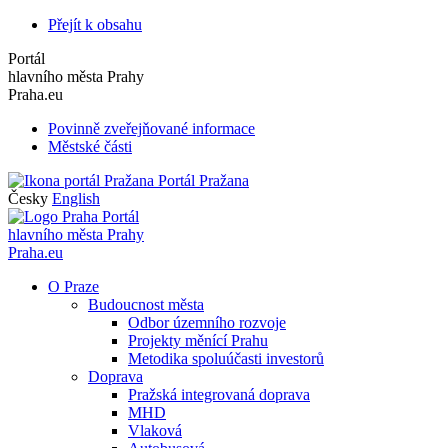
Přejít k obsahu
Portál
hlavního města Prahy
Praha.eu
Povinně zveřejňované informace
Městské části
Portál Pražana
Česky
English
Portál
hlavního města Prahy
Praha.eu
O Praze
Budoucnost města
Odbor územního rozvoje
Projekty měnící Prahu
Metodika spoluúčasti investorů
Doprava
Pražská integrovaná doprava
MHD
Vlaková