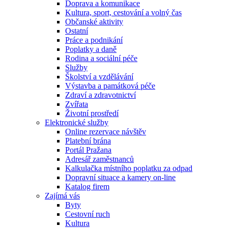
Doprava a komunikace
Kultura, sport, cestování a volný čas
Občanské aktivity
Ostatní
Práce a podnikání
Poplatky a daně
Rodina a sociální péče
Služby
Školství a vzdělávání
Výstavba a památková péče
Zdraví a zdravotnictví
Zvířata
Životní prostředí
Elektronické služby
Online rezervace návštěv
Platební brána
Portál Pražana
Adresář zaměstnanců
Kalkulačka místního poplatku za odpad
Dopravní situace a kamery on-line
Katalog firem
Zajímá vás
Byty
Cestovní ruch
Kultura